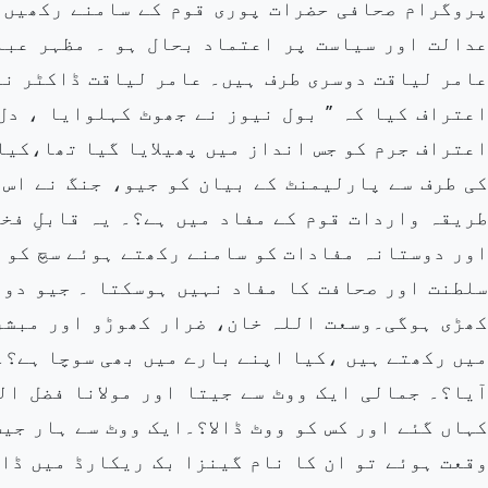
پروگرام صحافی حضرات پوری قوم کے سامنے رکھیں 
عدالت اور سیاست پر اعتماد بحال ہو ۔ مظہر عبا
عامر لیاقت دوسری طرف ہیں۔ عامر لیاقت ڈاکٹر نہ
اعتراف کیا کہ ’’ بول نیوز نے جھوٹ کہلوایا ، دل
اعتراف جرم کو جس انداز میں پھیلایا گیا تھا،کیا
کی طرف سے پارلیمنٹ کے بیان کو جیو، جنگ نے اس 
طریقہ واردات قوم کے مفاد میں ہے؟۔ یہ قابلِ فخ
اور دوستانہ مفادات کو سامنے رکھتے ہوئے سچ کو ج
سلطنت اور صحافت کا مفاد نہیں ہوسکتا ۔ جیو دون
کھڑی ہوگی۔وسعت اللہ خان، ضرار کھوڑو اور مبشر
میں رکھتے ہیں ،کیا اپنے بارے میں بھی سوچا ہے؟۔
وقعت ہوئے تو ان کا نام گینزا بک ریکارڈ میں ڈال