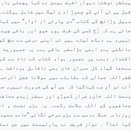
پبلشر نوشتۂ دیوار اشرف میمن نے کہا پچھلی بار ہ
قبل پی ٹی آئی کو چھوڑ ا، ن لیگ میں شامل ہوگئے۔
سہیل وڑائچ کی کتاب ’’دی پارٹی از اوار‘‘ میں کہ
جاتی ہے کہ رُخ کسی کی طرف ہو، جیو اور باقی چین
نہیں، ہم دیکھ لیتے ہیں تب اپنی مرضی سے سچ کو
مانگتی ہے، ابھی بڑاسفر باقی ہے، یہ جمہوریت ک
اقتدار دینے پر مجبور ہوا، کتاب کے نام سے کہ
سمجھا گیا، کل عمران خان بھی ناقابلِ برداشت ہوسک
ظفراللہ جمالی کے مقابلے میں مولانا فضل الرحم
آئے تو اُن سے کہاگیا کہ بس آپ کی ضرورت نہیں، جم
وسعت اللہ خان، ضرار کھوڑو اور مبشر زیدی صحافت
صحافیوں کو اللہ سلامت رکھے۔ یہ بڑی نعمت ، ا
روزنامہ جنگ نے سب سے بڑی سرخی لگائی ’’حامد سعید
کیا تھا؟ ۔ نواز شریف نے پارلیمنٹ میں جن دست