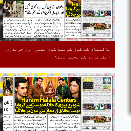
پاکستان کے کون کونسے گدی نشین اور چوہدری
انگریزوں کے مخبر تھے؟