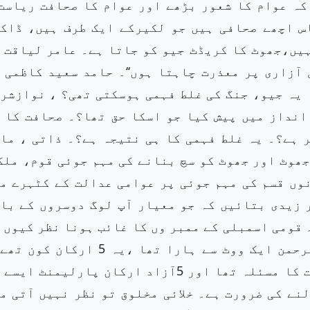
کہ عوام کا شعور بڑھے اور عوام کا صحافت ریاست
س اچھے صحافی ہیں جو لکیرکے ایک طرف ہیں، ڈاک
یں،جھوٹ کا کریڈٹ جیو کو جاتا ہے۔ عامر لیاقت 
 آزاری پر معذرت چاہتا ہوں‘‘۔ حامد سعید کاظمی 
 یہ جیو، جنگ کی غلط فہمی ہوسکتی تھی؟ ، نوازشر
انداز میں پیش کیا جو اسکا حق تھا؟۔ صحافت کا 
ر ہے؟۔ یہ غلط فہمی کا ہی نتیجہ ہے؟۔ ذاتی ، ما
ھوٹ اور جھوٹ کو سچ بنانے کی مہم جوئی قوم، ملک
وں قسم کی مہم جوئی پر عوامی عدالت کے کٹہرے م
 زیدی بتائیں کہ جو معیار آپ لوگ دوسروں کے با
 قومی اسمبلی کے ممبر وں کا غائب ہونا نظر کیوں 
آیا؟۔ جمالی ایک ووٹ سے جیتا اور مولانا فضل الرحمن ایک ووٹ سے ہارا تھا ،یہ 5 ارک
کہاں گئے اور کس کو ووٹ ڈالا؟۔ایک ووٹ سے ہار جیت کا مسئلہ تھا اور 5آزاد ارکان پارلیمنٹ 
نے کی ضرورت ہے۔ خلائی مخلوق تو نظر نہیں آتی م