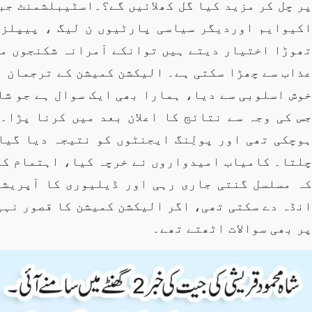
پر چل کر مزید کیا گل کھلائیں گے؟۔اسٹیبلشمنٹ جب
اکیوایم اوردیگر سیاسی پارٹیوں ن لیگ ، پیپلز پ
تھوڑا اختیار دیتے ہیں توانکے آمرانہ شکنجوں می
عذاب سے چھڑا سکتی ہے۔ الیکشن کمیشن کے ترجمان ا
خوش اسلوبی سے دیا، ہمارا بھی ایک سوال ہے جو شا
جس کی وجہ سے نتائج کا اعلان بعد میں کرنا پڑا۔
ہوچکی تھی اور پولِنگ ایجنٹوں کو نتیجہ دیا گیا
چلتا۔ کامیاب امیدواروں نے خرچہ کیا، اہتمام کی
کہ مسلسل گنتی جاری رہی اور ڈیلیوری کا آپریشن
انڈہ دے سکتی تھی، اگر الیکشن کمیشن کا قصور نہیں
پر بھی سوالات اٹھتے تھے۔