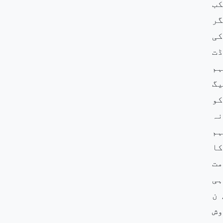
کب
گر
کی
ڈت
مہم
یگ
کو
نہ
ہم
کا
مت
ہی
 ن
وش