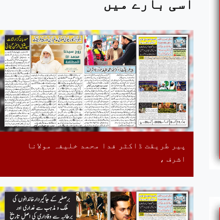
اسی بارے میں
پیر طریقت ڈاکٹر فدا محمد خلیفہ مولانا
اشرف ،