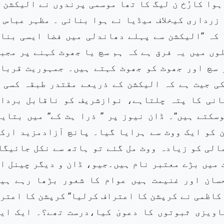
وا کارُخ ن لیگ کا تھا موسمی پرندوں نے الیکشن 
 زرداری کیخلاف میڈیا نے ہوا بنائی ۔ مظہر عباس 
ا کہ ’’الیکشن سے پہلے دھاندلی میں فضا ایسی بنا
لوں میں یہ فرق ہے کہ ہم سچ یا جھوٹ کہنے پر مجب
 سچ اور جھوٹ کو جھوٹ کہتے ہیں۔ جمہوریت قربا
ی جیت ہے کہ الیکشن کے ذریعے مقتدر طبقہ کسی 
انی کا پتہ چلتاہے، نوازشریف کو ناقابل بردا
تے ہیں‘‘۔ ڈان نیوز پر ’’ ذرا ہٹ کے‘‘ میں بتایا 
ن کو ایک ووٹ سے ہرایا گیا۔ پانچ آزادمزید ارک
الی کو زیادہ ووٹ مل گئے تو ہاتھ سے نکل جائیگا‘
 میں بڑے معتبر نام ہیں۔جیو، ڈان و دیگر چینل ا
حسان اور غنیمت ہیں عوام کا شعور بڑھا رہے ہی
 کاظمی نے کرپشن کا اعتراف کرلیا‘‘ کرپشن کا اعتر
اویزی ثبوتوں کا دعویٰ کیا،درست تھے؟۔ ایک ای