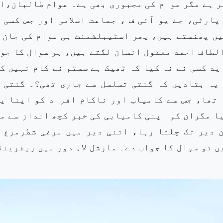
ر ہے مگر عوام کی مجبوری بھی ہے۔ عوام طالبان،ا
ارٹی، جے یو آئی ف ، جماعت اسلامی اور جس کسی 
ں پھنستے ہیں، پھر اسٹیبلشمنٹ ہی عوام کی جان 
لطاف احمد معقول انسان لگتے ہیں، ہر سوال کا جو
ید کسی نے نہ کیا کہ ٹھیک ہے سسٹم نے کام نہیں ک
 یہ بتادیں کہ گنتی تسلسل سے جاری تھی؟۔ گنتی 
 تھا، جس سے کامیاب اور ناکام افراد کو اپنا پ
ا مگران کو اپنی کامیابی کی خبر کچھ انداز سے م
 دیر تک چلتا رہا، اتنی دیر میں مرغی شطرمرغ 
 تو سوال کا جواب دے۔ مارشل لاء دور میں ریفرینڈ