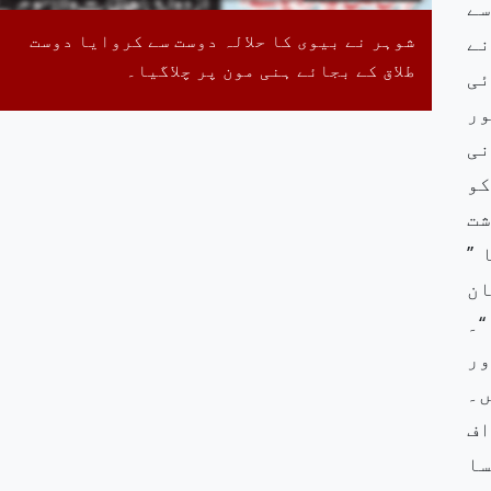
سے
شوہر نے بیوی کا حلالہ دوست سے کروایا دوست
نے
طلاق کے بجائے ہنی مون پر چلاگیا۔
ئی
ور
نی
کو
شت
’’
ان
‘۔
ور
ں۔
اف
سا