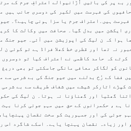
 بے پر کی باتیں اُڑانیوالے اعترافِ جرم کے مرت
افیوں کی فہرست میں لکیر کی دوسری جانب ہیں م
ِ فہرست ہیں۔اعتراف جرم یا سزا ہونی چاہیے؟۔ جیو
ری ایکشن میں بدل گیا۔ صحافت میں وکالت کا کری
ا ہے۔ ری ایکشن میں ARY نیوز اچھا ہوا کہ ن لیگ کی اپوزیشن میں آئی۔ جیو جنگ 
ور نہ تھا اور قطری خط کھلا فراڈ ہے تو کوئی ن ل
 کرتے کہ حامد کاظمی نے اعتراف کیا تو دوسروں 
انوں کو لگاکر معافی مانگی جاسکتی تو بھی دریغ 
ں فضا کے رُخ بدلنے میں جیو جنگ کی بے شرمی سے م
 کپڑے اتارکر شیشے میں شفاف طریقے سے بے شرمی 
اتنا گھٹیا اور گھناؤنا نہ ہوتا۔ ن لیگ کی حکو
ا ہے ، حکمرانوں کے حق میں مہم جوئی کرنا بہت 
ہم جوئی کی اور جمہوریت کو سخت نقصان پہنچایا،
و اور زیادہ نقصان پہنچا یاہے۔ اسکے شاگرد اس ر