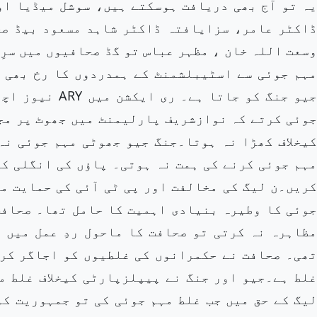
یہ تو آج بھی دریافت ہوسکتے ہیں، سوشل میڈیا اور
ڈاکٹر عامر، سزایافتہ ڈاکٹر شاہد مسعود بیڈ صح
وسعت اللہ خان ، مظہر عباس تو گڈ صحافیوں میں سر
مہم جوئی سے اسٹیبلشمنٹ کے ہمدردوں کا رخ بھی 
جیو جنگ کو جات
جوئی کرتے کہ نوازشریف پارلیمنٹ میں جھوٹ پر مجب
کیخلاف کھڑا نہ ہوتا۔جنگ جیو جھوٹی مہم جوئی نہ
مہم جوئی کرنے کی ہمت نہ ہوتی۔ پاؤں کی انگلی ک
کریں۔ن لیگ کی مخالفت اور پی ٹی آئی کی حمایت می
جوئی کا وطیرہ بنیادی اہمیت کا حامل تھا۔ صحافت
مظاہرہ نہ کرتی تو صحافت کا ماحول ردِ عمل میں 
تھی۔ صحافت نے حکمرانوں کی غلطیوں کو اجاگر کرن
غلط ہے۔جیو اور جنگ نے پیپلزپارٹی کیخلاف غلط م
لیگ کے حق میں جب غلط مہم جوئی کی تو جمہوریت ک