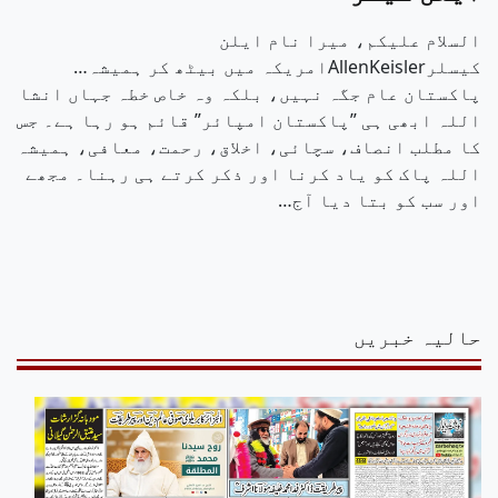
السلام علیکم، میرا نام ایلن
کیسلرAllenKeislerامریکہ میں بیٹھ کر ہمیشہ…
پاکستان عام جگہ نہیں، بلکہ وہ خاص خطہ جہاں انشا
اللہ ابھی ہی ”پاکستان امپائر” قائم ہو رہا ہے۔ جس
کا مطلب انصاف، سچائی، اخلاق، رحمت، معافی، ہمیشہ
اللہ پاک کو یاد کرنا اور ذکر کرتے ہی رہنا۔ مجھے
اور سب کو بتا دیا آج…
حالیہ خبریں