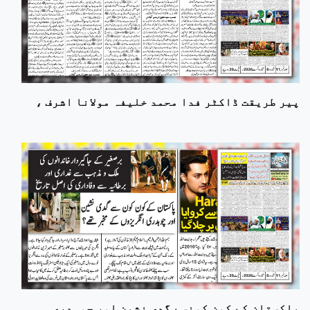
پیر طریقت ڈاکٹر فدا محمد خلیفہ مولانا اشرف ،
پاکستان کے کون کونسے گدی نشین اور چوہدری