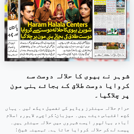
شوہر نے بیوی کا حلالہ دوست سے
کروایا دوست طلاق کے بجائے ہنی مون
پر چلاگیا۔
حرام حلالہ سینٹرز ویڈیو کی تفصیل دیکھ لیں ۔ یہاں
کچھ اقتباس دیتے ہیں۔ میزبان: کراچی، لاہور، اسلام
آباد، بہالپور ایسے شہروں میں حلالہ سینٹر ہیں۔
پیسے لے کر حلالہ کروایا جاتا ہے۔ تہمینہ شیخ :