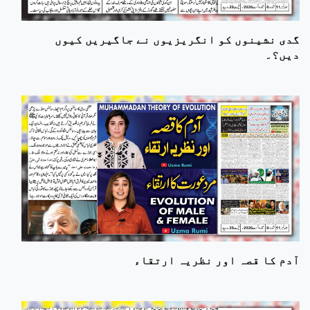
گدی نشینوں کو انگریزیوں نے جاگیریں کیوں
دیں؟۔
آدم کا قصہ اور نظریہ ارتقاء