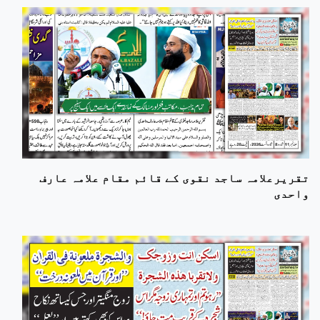
تقریرعلامہ ساجد نقوی کے قائم مقام علامہ عارف
واحدی