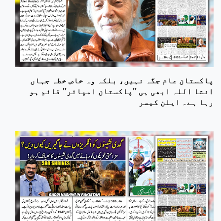
پاکستان عام جگہ نہیں، بلکہ وہ خاص خطہ جہاں
انشا اللہ ابھی ہی ''پاکستان امپائر'' قائم ہو
رہا ہے۔ ایلن کیسر