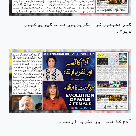
گدی نشینوں کو انگریزیوں نے جاگیریں کیوں
دیں؟۔
آدم کا قصہ اور نظریہ ارتقاء