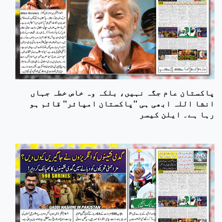
پاکستان عام جگہ نہیں، بلکہ وہ خاص خطہ جہاں
انشا اللہ ابھی ہی ''پاکستان امپائر'' قائم ہو
رہا ہے۔ ایلن کیسر