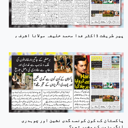
پیر طریقت ڈاکٹر فدا محمد خلیفہ مولانا اشرف ،
پاکستان کے کون کونسے گدی نشین اور چوہدری
انگریزوں کے مخبر تھے؟