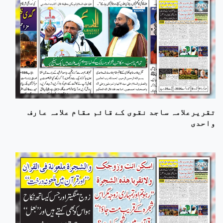
تقریرعلامہ ساجد نقوی کے قائم مقام علامہ عارف
واحدی