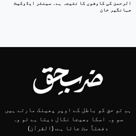
الرحمن کی کاوشوں کا نتیجہ ہے۔ سینئر ایڈوکیٹ
جہانگیر خان
ہم تو حق کو باطل کے اوپر پھینک مارتے ہیں
سو وہ اسکا بھیجا نکال دیتا ہے تو وہ
دفعتاً مٹ جاتا ہے. (القرآن)