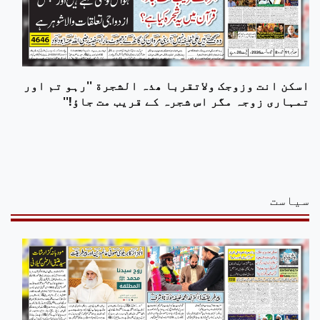
اسکن انت وزوجک ولاتقربا ھذہ الشجرة ''رہو تم اور
تمہاری زوجہ مگر اس شجرہ کے قریب مت جاؤ!''
سیاست