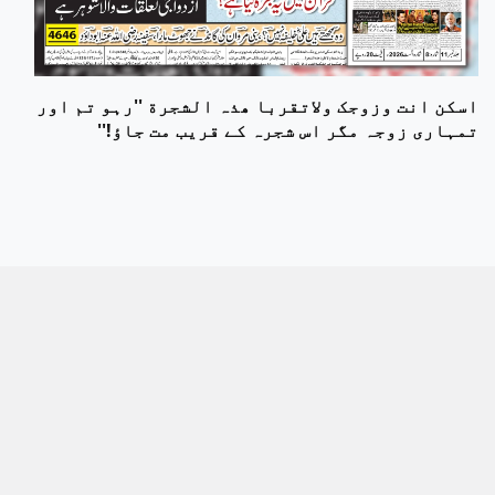
اسکن انت وزوجک ولاتقربا ھذہ الشجرة ''رہو تم اور
تمہاری زوجہ مگر اس شجرہ کے قریب مت جاؤ!''