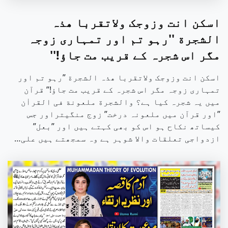
اسکن انت وزوجک ولاتقربا ھذہ
الشجرة ''رہو تم اور تمہاری زوجہ
مگر اس شجرہ کے قریب مت جاؤ!''
اسکن انت وزوجک ولاتقربا ھذہ الشجرة ”رہو تم اور
تمہاری زوجہ مگر اس شجرہ کے قریب مت جاؤ!” قرآن
میں یہ شجرہ کیا ہے؟ والشجرة ملعونة فی القراٰن
”اور قرآن میں ملعونہ درخت” زوج منگیتراور جس
کیساتھ نکاح ہو اس کو بھی کہتے ہیں اور ”بعل”
ازدواجی تعلقات والا شوہر ہے وہ سمجھتے ہیں علی…