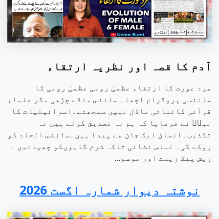
آدم کا قصہ اور نظریہ ارتقاء
مرد عورت کا ارتقاء عظمیٰ رومی عظمیٰ رومی کا
سائنسی پروگرام اچھا۔ سائنس منڈے چڑھی مگر علماء
قرآنی کائناتی ماڈل نہیں سمجھتے۔اسرائیلیات کا
نبیۖ نے فرمایا کہ ہم نہ تصدیق کرتے ہیں نہ
تکذیب۔انسان ایک جان سے پیدا ہیں۔سائنس الحاد کو
روکے گی۔ لباس نشانی تاکہ شرم گاہوںکو چھپائیں ۔
ریش پنک زینت اور موسم…
نوشتہ دیوار شمارہ اگست 2026