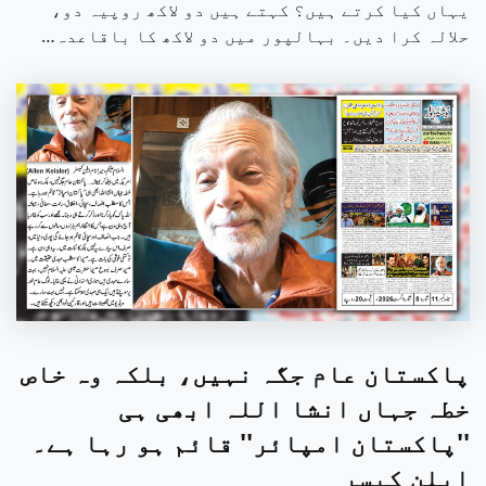
یہاں کیا کرتے ہیں؟ کہتے ہیں دو لاکھ روپیہ دو،
حلالہ کرا دیں۔ بہالپور میں دو لاکھ کا باقاعدہ…
پاکستان عام جگہ نہیں، بلکہ وہ خاص
خطہ جہاں انشا اللہ ابھی ہی
''پاکستان امپائر'' قائم ہو رہا ہے۔
ایلن کیسر