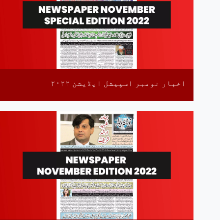
اخبار نومبر اسپیشل ایڈیشن ٢٠٢٢