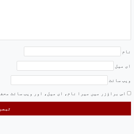
نام
ای میل
ویب‌ سائٹ
اس براؤزر میں میرا نام، ای میل، اور ویب سائٹ محف