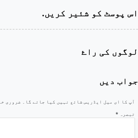
اس پوسٹ کو شئیر کریں.
لوگوں کی راۓ
جواب دیں
آپ کا ای میل ایڈریس شائع نہیں کیا جائے گا۔
ضروری خا
تبصرہ
*