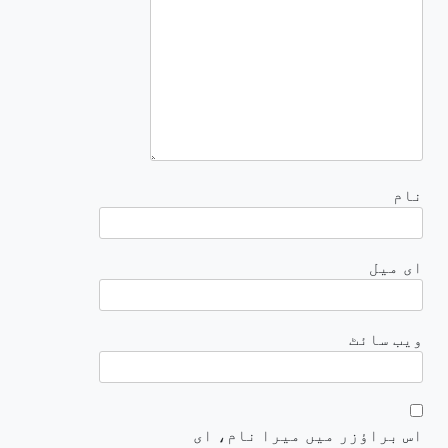
نام
ای میل
ویب‌ سائٹ
اس براؤزر میں میرا نام، ای