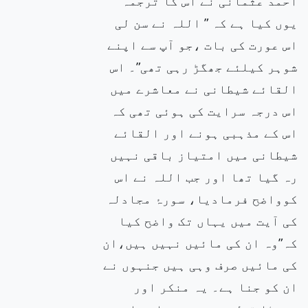
احمد عثمانی نے اس کا ترجمہ
یوں کیا ہے کہ ” اللہ نے سن لی
اس عورت کی بات ،جو آپ سے اپنے
شوہر کیلئے جھگڑ رہی تھی”۔ اس
القائے شیطانی نے معاشرے میں
اس درجہ سرایت کی ہوئی تھی کہ
اس کے مذہبی ہونے اور القائے
شیطانی میں امتیاز باقی نہیں
رہ گیا تھا اور جب اللہ نے اس
کوواضح فرمادیا، سورۂ مجادلہ
کی آیت میں یہاں تک واضح کیا
کہ”وہ ان کی مائیں نہیں ہیں،ان
کی مائیں صرف وہی ہیں جنہوں نے
ان کو جنا ہے۔ یہ منکر اور