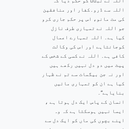
اللہ نے نبیۖ کو حکم دیا کہ
اللہ سے ڈرو۔کفار اور منافقین
کی مت مانو، اس پر حکم جاری کرو
جو اللہ نے تمہاری طرف نازل
کیا ہے۔ اللہ تمہارے اعمال
کوجانتاہے اور اس کی وکالت
کافی ہے۔ اللہ نے کسی کے شخص کے
پیٹ میں دو دل نہیں رکھے ہیں
اور نہ جن بیگمات سے تم نے ظہار
کیا ہے ان کو تمہاری مائیں
بنایاہے”۔
انسان کے پاس ایک دل ہوتا ہے ،
ایسا نہیں ہوسکتا ہے کہ وہ
اپنے بچوں کی ماں کو ایک دل سے