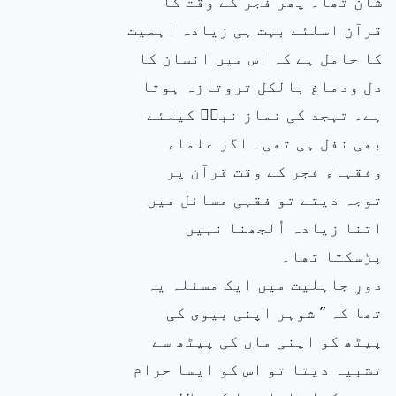
شان تھا۔ پھر فجر کے وقت کا
قرآن اسلئے بہت ہی زیادہ اہمیت
کا حامل ہے کہ اس میں انسان کا
دل ودماغ بالکل تروتازہ ہوتا
ہے۔ تہجد کی نماز نبیۖ کیلئے
بھی نفل ہی تھی۔ اگر علماء
وفقہاء فجر کے وقت قرآن پر
توجہ دیتے تو فقہی مسائل میں
اتنا زیادہ اُلجھنا نہیں
پڑسکتا تھا۔
دورِ جاہلیت میں ایک مسئلہ یہ
تھا کہ ” شوہر اپنی بیوی کی
پیٹھ کو اپنی ماں کی پیٹھ سے
تشبیہ دیتا تو اس کو ایسا حرام