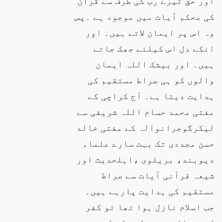
اور حق تیرے رب کی طرف سے قرآن
کی محکم آیات میں موجود ہے ۔پس
وہ اس پر ایمان لاتے ہیں۔ اور
انکے دل اس کیلئے جھک جاتے
ہیں۔ اور بیشک اللہ ایمان
والوں کو ہی صراط مستقیم کی
ہدایت دیتا ہے۔ آج کراچی کے
مفتی محمد حسام اللہ شریفی سے
لیکرگوجرانوالہ کے مفتی خالد
حسن مجددی تک بہت سارے علماء
دیوبند، بریلوی ،اہلحدیث اور
شیعہ قرآنی آیات سے صراط
مستقیم کی ہدایت پارہے ہیں۔
جب اسلام نازل ہوا تھا تو کفر