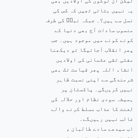
لیکن ان لوگوں کی اولادیں بھی
یہ نہیں بتاتی تھیں کہ کس کی
نسل سے ہیں؟۔ جبکہ نبیۖ کی طرف
منسوب سادات آج بھی دنیا کے
کونے کونے میں موجود ہیں۔ جب
پھر انقلاب آجائیگا تو دیکھنا
مفتی تقی عثمانی کی اولادیں
انشاء اللہ پھر قیامت تک بھی
شرمندگی سے اپنی نسبت ظاہر
نہیں کریںگی۔ پاکستان پر
ہمیشہ سودی نظام اور حلالہ کی
لعنت کا عذاب مسلط کرنے والے
غالب نہیں رہیںگے۔
اب سیدھے سادے طالبان ،