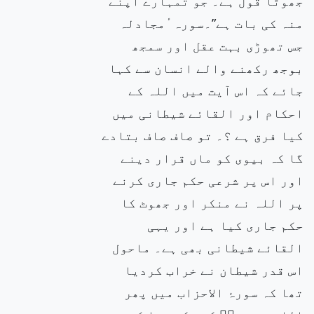
جھوٹا قول ہے۔ جو تمہارے اپنے
منہ کی بات ہے”۔سورہ ٔمجادلہ
جس تھوڑی بہت عقل اور سمجھ
بوجھ رکھنے والے انسان سے کہا
جائے کہ اس آیت میں اللہ کے
احکام اور القائے شیطانی میں
کیا فرق ہے ؟۔ تو صاف صاف بتادے
گا کہ بیوی کو ماں قرار دینے
اور اس پر شرعی حکم جاری کرنے
پر اللہ نے منکر اور جھوٹ کا
حکم جاری کیا ہے اور یہی
القائے شیطانی بھی ہے۔ ماحول
اس قدر شیطان نے خراب کردیا
تھا کہ سورۂ الاحزاب میں پھر