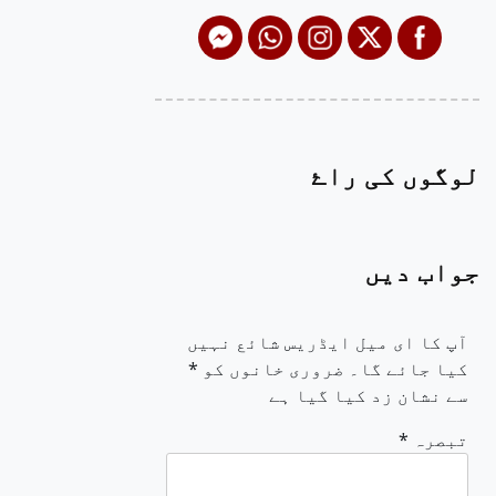
لوگوں کی راۓ
جواب دیں
آپ کا ای میل ایڈریس شائع نہیں
کیا جائے گا۔
ضروری خانوں کو
*
سے نشان زد کیا گیا ہے
تبصرہ
*