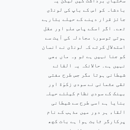
سختیاں برداشت کیں لیکن یہ
بادشاہ کو اس کے باپ کی لونڈی
جائز قرار دینے کے حیلے بتارہے
تھے۔ اگر اسکے پاس علم اور عقل
ہوتی توسورۂ مجادلہ کی آیت سے
استدلال کرتے کہ لونڈی نے انسان
کو جنا نہیں ہے تو وہ ماں بھی
نہیں ہے۔ حالانکہ یہ القائے
شیطانی ہوتا مگر جس طرح مفتی
تقی عثمانی نے سودی زکوٰة اور
بینک کے سودی نظام کیلئے حیلہ
بنایا ہے اسی طرح سے شیطانی
القاء ہر دور میں مذہب کے نام
پرکارگر ثابت ہوا ہے بات کچھ