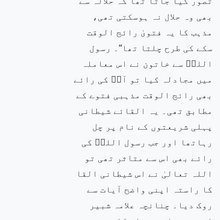
تصور کیا جاتا تھا کہ حلالہ سے
بھی وہ حلال نہ ہوسکتی تھی،
مذہب کا یہ فتویٰ رائج الوقت
سکے کی طرح چلتا تھا”۔ رسول
اللہۖ سے خاتون نے اس معاملہ
میں مجادلہ کیا تو آپۖ کی رائے
بھی رائج الوقت مذہبی فتوے کے
مطابق تھی۔ یہ القائے شیطانی
پہلی شریعتوں کے نام پر چل
رہاتھا اور جب رسول اللہۖ کی
رائے بھی اس سے متاثر تھی تو
اللہ تعالیٰ نے اس شیطانی القا
کا راستہ اپنی واضح آیات سے
روک دیا۔ چنانچہ علامہ شبیر