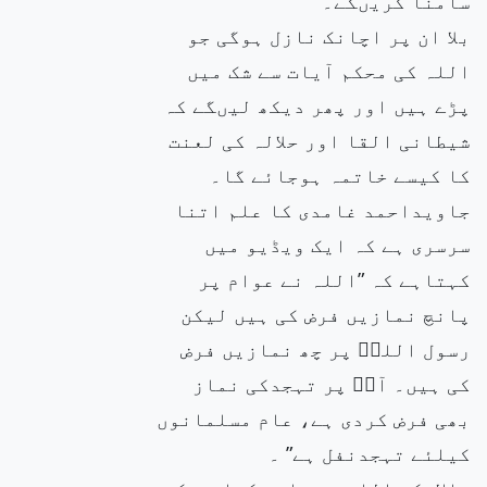
سامنا کریںگے۔
بلا ان پر اچانک نازل ہوگی جو
اللہ کی محکم آیات سے شک میں
پڑے ہیں اور پھر دیکھ لیںگے کہ
شیطانی القا اور حلالہ کی لعنت
کا کیسے خاتمہ ہوجائے گا۔
جاویداحمد غامدی کا علم اتنا
سرسری ہے کہ ایک ویڈیو میں
کہتاہے کہ ”اللہ نے عوام پر
پانچ نمازیں فرض کی ہیں لیکن
رسول اللہۖ پر چھ نمازیں فرض
کی ہیں۔ آپۖ پر تہجدکی نماز
بھی فرض کردی ہے، عام مسلمانوں
کیلئے تہجدنفل ہے” ۔