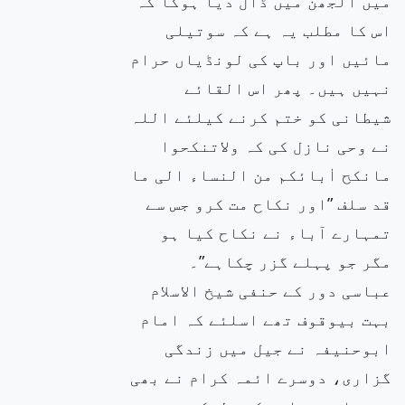
میں الجھن میں ڈال دیا ہوگا کہ
اس کا مطلب یہ ہے کہ سوتیلی
مائیں اور باپ کی لونڈیاں حرام
نہیں ہیں۔ پھر اس القائے
شیطانی کو ختم کرنے کیلئے اللہ
نے وحی نازل کی کہ ولاتنکحوا
مانکح اٰبائکم من النساء الی ما
قد سلف ”اور نکاح مت کرو جس سے
تمہارے آباء نے نکاح کیا ہو
مگر جو پہلے گزر چکاہے”۔
عباسی دور کے حنفی شیخ الاسلام
بہت بیوقوف تھے اسلئے کہ امام
ابوحنیفہ نے جیل میں زندگی
گزاری، دوسرے ائمہ کرام نے بھی