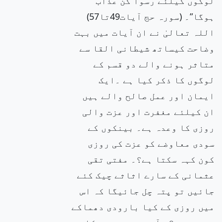
لوگوں کیلئے رسوا کن عذاب
ہوگا”۔ (سورہ حج آیات49تا57)
اللہ تعالیٰ نے ان آیات میں بہت
وضاحت کیساتھ شیطانی القا سے
متاثر ہونے والے دو قسم کے
لوگوں کا ذکر کیا ہے ۔ایک
ایمان اور عمل صالح والے ہیں
ان کیلئے مغفرت اور عزت والی
روزی کا وعدہ ہے۔ بینکوں کے
سودی معاوضے کو عزت کی روزی
کون کہہ سکتا ہے؟۔ مفتی تقی
عثمانی کے سارے اثاثے چیک کئے
جائیں تو پتہ چل جائیگا کہ اس
میں روزی کے کیا بارودی دھماکے