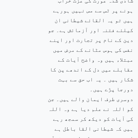
شادی شدہ عورت کی عزت خراب
ہونے پر ٹس سے مس نہیں ہورہے
ہیں تو یہ القائے شیطانی ان
کیلئے فتنہ اور آزمائش ہے۔ جو
دین کے نام پر تجارت اور اپنے
نفس کی ہوس مٹانے کے مرض میں
مبتلاء ہیں وہ واضح آیات کے
مقابلے میں دل کے اندھے پن کا
شکار ہیں ۔ یہ اب حق سے بہت
دورجا پڑے ہیں۔
دوسری طرف ایمان والے ہیں۔ جن
کو اللہ نے علم دیا ہے وہ اللہ
کی آیات کو دیکھ کر سمجھ رہے
ہیں کہ شیطانی القا باطل ہے