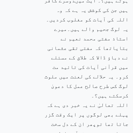
ہوتے ہیں؟۔ آیت میںدوسرے کافر
ہیں جن کی کوشش یہ ہے کہ وہ
اللہ کی آیات کو مغلوب کردیں۔
یہ لوگ جحیم والے ہیں۔میرے
استاذ مفتی محمد نعیم نے
بتایاتھا کہ مفتی تقی عثمانی
نے دباؤ ڈالا کہ طلاق کے مسئلے
میں قرآنی آیات کی تائید مت
کرو۔ یہ حلالے کی لعنت میں ملوث
لوگ کس طرح صالح عمل کا دعویٰ
کرسکتے ہیں؟۔
اللہ تعالیٰ نے یہ خبر دی ہے کہ
پہلے بھی لوگوں پر ایک وقت گزر
جاتا تھا توپھر ان کے دل سخت