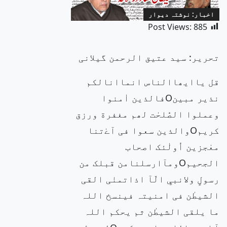
اخبار: نوشتہ دیوار
Post Views:
885
تحریر: سید عتیق الرحمن گیلانی
قل یاایھاالناس انماانالکم
نذیر مبینOفالذین اٰمنوا
وعملوا الصّٰلحٰت لھم مغفرة ورزق
کریمOوالذین سعوا فی آےٰتنا
معٰجزین اُولٰئک اصحاب
الجحیمOومآارسلنامن قبلک من
رسولٍ ولانبیٍ الّآ اذاتمنٰی القی
الشیطٰن فی امنیتہ فینسخ اللہ
ما یلقی الشیطٰن ثم یحکم اللہ