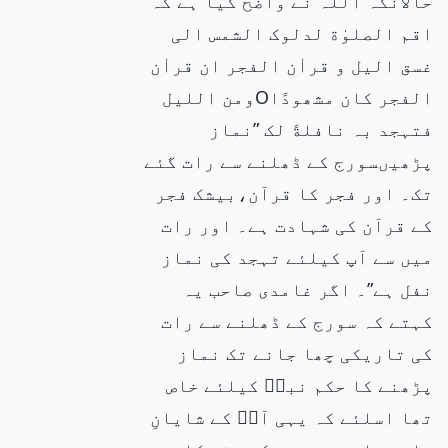
حالانکہ اللہ نے واضح کیا ہے کہ
اقم الصلوٰة لدلوک الشمس الی
غسق الیل و قراٰن الفجر ان قراٰن
الفجر کان مشھودًاOومن اللیل
فتہجد بہ نافلةً لک ”نماز
پڑھیںسورج کے ڈھلنے سے رات گئے
تک۔ اور فجر کا قرآن،بیشک فجر
کے قرآن کی شہادت ہے۔ اور رات
میں سے آپ کیلئے تہجد کی نماز
نفل ہے”۔ اگر غامدی صاحب یہ
کہتے کہ سورج کے ڈھلنے سے رات
کی تاریکی چھا جانے تک نماز
پڑھنے کا حکم نبیۖ کیلئے خاص
تھا اسلئے کہ یہی آپۖ کے شایانِ