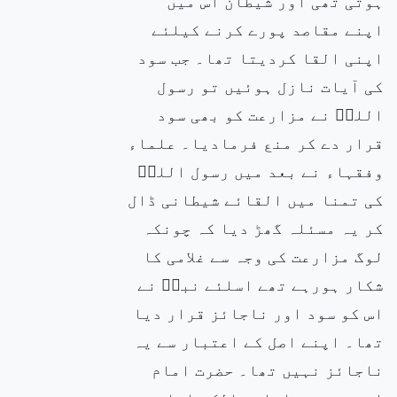
ہوتی تھی اور شیطان اس میں
اپنے مقاصد پورے کرنے کیلئے
اپنی القا کردیتا تھا۔ جب سود
کی آیات نازل ہوئیں تو رسول
اللہۖ نے مزارعت کو بھی سود
قرار دے کر منع فرمادیا۔ علماء
وفقہاء نے بعد میں رسول اللہۖ
کی تمنا میں القائے شیطانی ڈال
کر یہ مسئلہ گھڑ دیا کہ چونکہ
لوگ مزارعت کی وجہ سے غلامی کا
شکار ہورہے تھے اسلئے نبیۖ نے
اس کو سود اور ناجائز قرار دیا
تھا۔ اپنے اصل کے اعتبار سے یہ
ناجائز نہیں تھا۔ حضرت امام