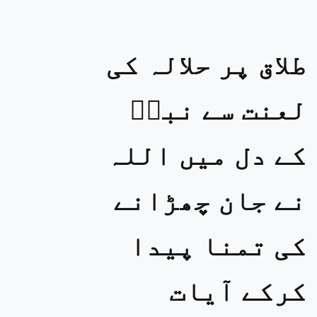
طلاق پر حلالہ کی
لعنت سے نبیؐ
کے دل میں اللہ
نے جان چھڑانے
کی تمنا پیدا
کرکے آیات