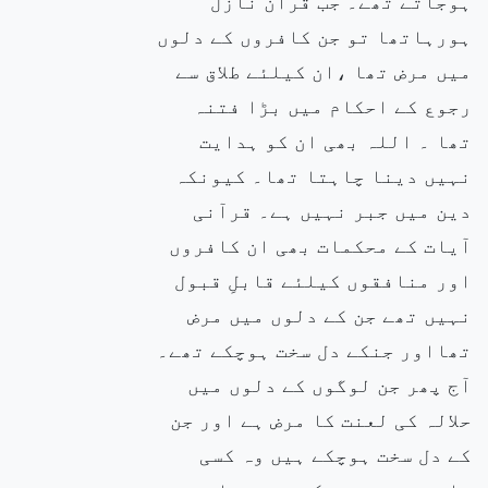
ہوجاتے تھے۔ جب قرآن نازل
ہورہاتھا تو جن کافروں کے دلوں
میں مرض تھا ،ان کیلئے طلاق سے
رجوع کے احکام میں بڑا فتنہ
تھا ۔ اللہ بھی ان کو ہدایت
نہیں دینا چاہتا تھا۔ کیونکہ
دین میں جبر نہیں ہے۔ قرآنی
آیات کے محکمات بھی ان کافروں
اور منافقوں کیلئے قابلِ قبول
نہیں تھے جن کے دلوں میں مرض
تھااور جنکے دل سخت ہوچکے تھے۔
آج پھر جن لوگوں کے دلوں میں
حلالہ کی لعنت کا مرض ہے اور جن
کے دل سخت ہوچکے ہیں وہ کسی