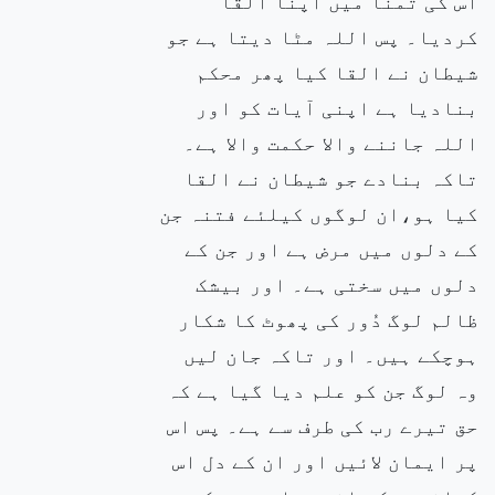
اس کی تمنا میں اپنا القا
کردیا۔ پس اللہ مٹا دیتا ہے جو
شیطان نے القا کیا پھر محکم
بنادیا ہے اپنی آیات کو اور
اللہ جاننے والا حکمت والا ہے۔
تاکہ بنادے جو شیطان نے القا
کیا ہو،ان لوگوں کیلئے فتنہ جن
کے دلوں میں مرض ہے اور جن کے
دلوں میں سختی ہے۔ اور بیشک
ظالم لوگ دُور کی پھوٹ کا شکار
ہوچکے ہیں۔ اور تاکہ جان لیں
وہ لوگ جن کو علم دیا گیا ہے کہ
حق تیرے رب کی طرف سے ہے۔ پس اس
پر ایمان لائیں اور ان کے دل اس