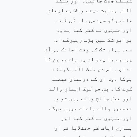
کیلئے جھک جائیں۔ اور بیشک
اللہ ہدایت دینے والا ہے ایمان
والوں کو سیدھی راہ کی طرف۔
اور جنہوں نے کفر کیا ہے وہ
برابر شک میں پڑے رہیںگے اس
سے۔ یہاں تک کہ وقت اچانک ہی آن
پہنچے یا پھر ان پر بانجھ پن کا
عذاب ۔ اس دن ملک اللہ کیلئے
ہوگا ،وہ ان کے درمیان فیصلہ
کرے گا۔ پس جو لوگ ایمان والے
اور عمل صالح والے ہیں تو وہ
نعمتوں والے باغات میں ہوںگے
اور جنہوں نے کفر کیا اور
ہماری آیات کو جھٹلایا تو ان