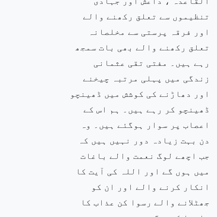
القاعدہ ، داعش اور جہادی
تنظیموں سے تعلق رکھنے والے
اور فرقہ پرستی سے مخلصانہ
تعلق رکھنے والے بھی بات سمجھ
رہے ہیں۔ مفتی تقی عثمانی
زندگی میں پہلی مرتبہ چیخنے
اور دھاڑنے کی کوشش میں ڈھینچو
ڈھینچو کر رہے ہیں۔ ہم اس کے
اعصاب پر سوار ہوگئے ہیں۔ وہ
دن بہت زیادہ دور نہیں ہیں کہ
جب اچھے لوگ نعمت والے باغات
میں ہوں گے اور اللہ کی آیت کا
انکار کرنے والے اور ان کو
جھٹلانے والے رسوا کن عذاب کا