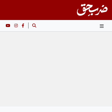
Ski
t
conten