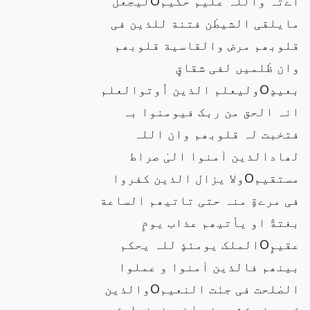
آےٰتہ واللہ علیم حکیمOلیجعل
مایلقی الشیطٰن فتنة للذین فی
قلوبھم مرض والقاسیة قلوبھم
وان ظٰلمیں لفی شقاقٍ
بعیدٍOولیعلم الذین اُوتوالعلم
انہ الحق من ربک فیومنوا بہ
فتخبت لہ قلوبھم وان اللہ
لھادالذین اٰمنوا الیٰ صراط
مستقیمOولا یزال الذین کفروا
فی مرےةٍ منہ حتی تاتیھم الساعة
بغتةً او یأتیھم عذاب یومٍ
عقیمٍOالملک یومئذٍ للہ یحکم
بینھم فالذین اٰمنوا و عملوا
الصٰلحت فی جنٰت النعیمOوالذین