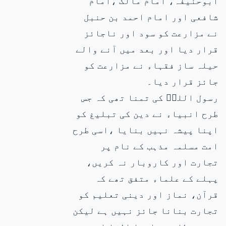
ابوحنیفہ، امام مالک ،امام
شافعی اور امام احمد بن حنبل
نے مزارعت کو سود اور ناجائز
قرار دیا اور بعد میں آنے والے
حیلہ ساز فقہاء نے مزارعت کو
جائز قرار دیا۔
رسول اللہۖ کی تمنا تھی کہ جس
طرح انبیاء نے دین کی تبلیغ کو
اپنا پیشہ نہیں بنایا ،اسی طرح
امت مسلمہ مذہب کے نام پر
تجارت اور کاروبار نہ کریں،
پہلے کے علماء متفق تھے کہ
قرآن، نماز اور دینی تعلیم کو
تجارت بنانا جائز نہیں ہے لیکن