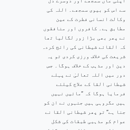
اپنی ماں سمجھے اور دوسرے دل
سے اس کو بیوی سمجھے۔ اللہ کی
وکالت انسانی فطرت کے عین
مطابق ہے۔ کافروں اور منافقوں
نے پھر بھی بڑا زور لگالیا تھا
کہ القائے شیطانی کی رائج کردہ
شریعت کی خلاف ورزی کردی تو یہ
دین اور مذہب کے خلاف ہوگا۔ جس
دور میں اللہ تعالیٰ نے پہلے
شیطانی القا کے علاج کیلئے
فرمایا ہوگا کہ ”مائیں نہیں
ہیں مگروہی ہیں جنہوں نے ان کو
جنا ہے” تو پھر شیطانی القا نے
عوام کو مذہبی طبقات کی شکل