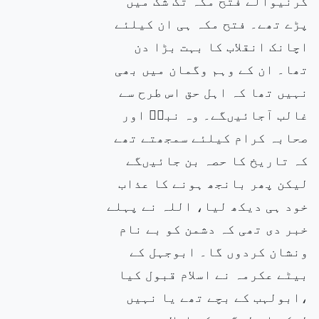
کرنیوالے فتح مکہ تک شک میں
پڑے تھے۔ فتح مکہ ہی ان کیلئے
اچانک انقلاب کا بہت بڑا دن
تھا۔ ان کے وہم وگمان میں بھی
نہیں تھا کہ اہل حق اس طرح سے
غالب آجائیںگے۔ وہ نبیۖ اور
صحابہ کرام کیلئے سمجھتے تھے
کہ تاریخ کا حصہ بن جائیںگے
لیکن پھر بانجھ ہونے کا عذاب
خود ہی دیکھ لیا، اللہ نے پہلے
خبر دی تھی کہ دشمن کو بے نام
ونشان کردوں گا۔ ابوجہل کے
بیٹے عکرمہ نے اسلام قبول کیا
،ابولہب کے بچے تھے یا نہیں