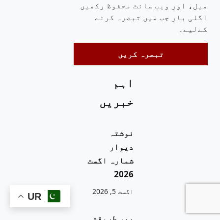
میل، اور ویب سائٹ محفوظ رکھیں
اگلی بار جب میں تبصرہ کرنے
کےلیے۔
اہم
خبریں
نوشتہ
دیوار
شمارہ اگست
2026
اگست 5, 2026
UR
پیر طریقت