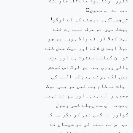
کفروا وکذّ بوا باٰےٰتنافاولٰئک
لھم عذاب مھینO
ترجمہ”کہہ دیجئے کہ اے لوگو!
بیشک میں تو صرف تمہارے لئے
بہت کھلا ڈرانے والا ہوں۔ پس جو
لوگ ایمان لائے اور نیک عمل کئے
تو ان کیلئے مغفرت ہے اور عزت
والی روزی ہے۔ جو لوگ اس کوشش
میں لگے ہوئے ہیں کہ اللہ کی
آیات ناکام بنائیں تو یہی لوگ
جحیم والے ہیں۔ اور ہم نے نہیں
بھیجا آپ سے پہلے کسی رسول
کواور نہ کسی نبی کو مگر یہ کہ
جب اس نے تمنا کی تو شیطان نے