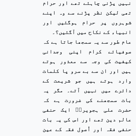
نہیں پڑنی چاہئے تھے اور حرام
تھی لیکن نظر پڑنے سے وہ اپنے
شوہروں پر حرام ہوگئیں اور
انبیاء کے نکاح میں آگئیں؟۔
عام طور سے یہ سمجھا جاتا ہے کہ
صوفیائے کرام اپنی وجدانی
کیفیت کی وجہ سے معذور ہوتے
ہیں اور ان سے بے سرو پا کلمات
وارد ہوتے ہیں جو شریعت کے
دائرے میں نہیں آتے۔ مگر یہ
بات سمجھنے کی ضرورت ہے کہ
حضرت علی ہجویریؒ ایک حنفی
عالم دین تھے اور اس کی یہ بات
حنفی فقہ اور اُصول فقہ کے عین