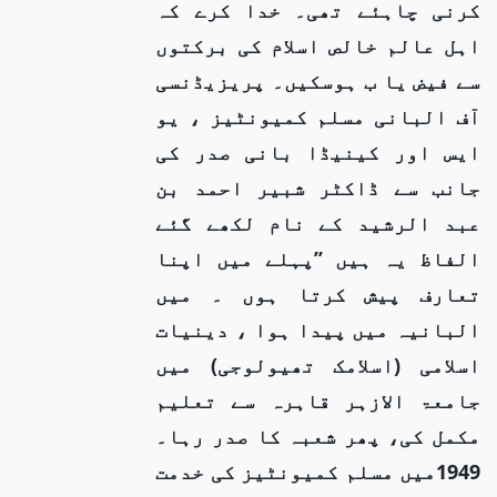
کرنی چاہئے تھی۔ خدا کرے کہ
اہل عالم خالص اسلام کی برکتوں
سے فیض یا ب ہوسکیں۔ پریزیڈنسی
آف البانی مسلم کمیونٹیز ، یو
ایس اور کینیڈا بانی صدر کی
جانب سے ڈاکٹر شبیر احمد بن
عبد الرشید کے نام لکھے گئے
الفاظ یہ ہیں ’’پہلے میں اپنا
تعارف پیش کرتا ہوں ۔ میں
البانیہ میں پیدا ہوا ، دینیات
اسلامی (اسلامک تھیولوجی) میں
جامعۃ الازہر قاہرہ سے تعلیم
مکمل کی، پھر شعبہ کا صدر رہا۔
1949میں مسلم کمیونٹیز کی خدمت