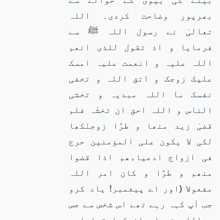
بھرپور وضاحت کردی۔ اللہ
تعالیٰ نے رسول اللہ ﷺ سے
فرمایا و اذ تقول للذی انعم
اللہ علیہ و انعمت علیہ امسک
علیک زوجک و اتق اللہ و تخفی
نفسک ما اللہ مبدیہ و تخشی
الناس و اللہ احق ان تخشٰہ فلم
قضیٰ زید منھا و طرًا زوجنٰکھا
لکی لا یکون علی المؤمنین حرج
فی ازواج ادعیاءھم اذا قضوا
منھم و طرًا و کان امر اللہ
مفعولا (اور اے پیغمبر! یاد کرو
جب آپ کہہ رہے تھے اس شخص سے جس
پراللہ نے احسان کیا تھا اور