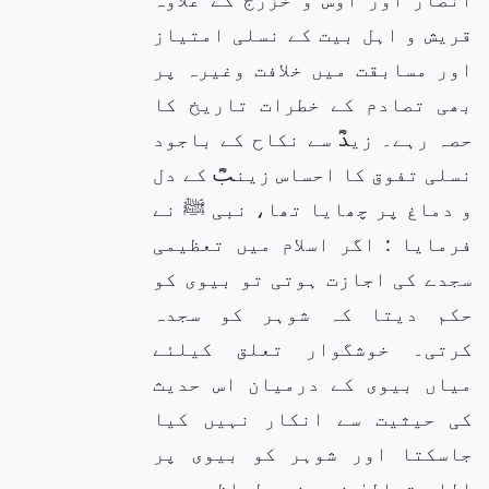
قریش و اہل بیت کے نسلی امتیاز
اور مسابقت میں خلافت وغیرہ پر
بھی تصادم کے خطرات تاریخ کا
حصہ رہے۔ زیدؓ سے نکاح کے باجود
نسلی تفوق کا احساس زینبؓ کے دل
و دماغ پر چھایا تھا، نبی ﷺ نے
فرمایا : اگر اسلام میں تعظیمی
سجدے کی اجازت ہوتی تو بیوی کو
حکم دیتا کہ شوہر کو سجدہ
کرتی۔ خوشگوار تعلق کیلئے
میاں بیوی کے درمیان اس حدیث
کی حیثیت سے انکار نہیں کیا
جاسکتا اور شوہر کو بیوی پر
اللہ تعالیٰ نے جنسی لحاظ سے جو