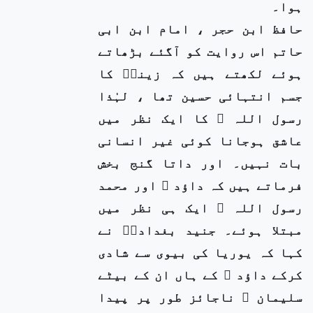
ہوا۔
حافظ ابن حجر ، امام ابن ابی
حاتم اس روایت کو آگئے بڑھاتے
ہوئے لکھتے ہیں کہ زینبؓ کا
جسم انتہائی حسین تھا ، لہٰذا
رسول اللہ ﷺ کا ایک نظر میں
عاشق ہوجانا کوئی غیر انسانی
بات نہیں۔ اور داتا گنج بخش
فرماتے ہیں کہ داؤد ؑ اور محمد
رسول اللہ ﷺ ایک ہی نظر میں
مبتلا ہوئے۔ جنید بغدادیؒ نے
کہا کہ یوریا کی بیوی سے شادی
کرکے داؤد ؑ کے ہاں ان کے بیٹے
سلیمان ؑ ناجائز طور پر پیدا