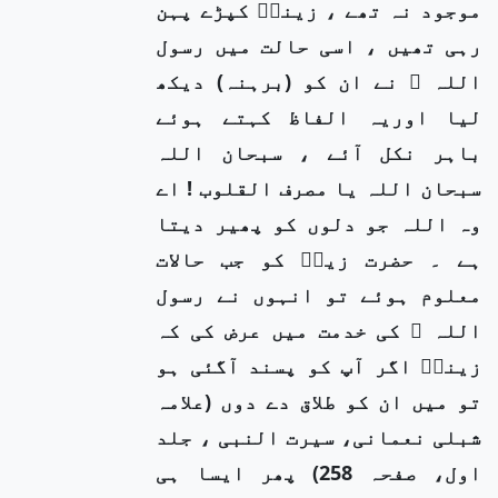
موجود نہ تھے ، زینبؓ کپڑے پہن
رہی تھیں ، اسی حالت میں رسول
اللہ ﷺ نے ان کو (برہنہ) دیکھ
لیا اوریہ الفاظ کہتے ہوئے
باہر نکل آئے ، سبحان اللہ
سبحان اللہ یا مصرف القلوب ! اے
وہ اللہ جو دلوں کو پھیر دیتا
ہے ۔ حضرت زیدؓ کو جب حالات
معلوم ہوئے تو انہوں نے رسول
اللہ ﷺ کی خدمت میں عرض کی کہ
زینبؓ اگر آپ کو پسند آگئی ہو
تو میں ان کو طلاق دے دوں (علامہ
شبلی نعمانی، سیرت النبی ، جلد
اول، صفحہ 258) پھر ایسا ہی