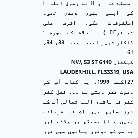
اسلئے کہ زیدؓ نے رسول اللہ ﷺ
کو اپنی بیوی دیدی تھی۔
(ملفوظات مکی، اشرف علی
تھانویؒ ) ۔ اسلام کے مجرم :
ڈاکٹر شبیر احمد۔ صفحہ 33، 34،
61
کہکشاں 6440 NW, 53 ST
LAUDERHILL, FL33319, USA
27اگست 1999، یہ کتاب آپ کو
دعوت فکر دیتی ہے ۔۔۔ نقل کفر
کفر نہ باشد، اللہ تعالیٰ آپ کے
ذوق سلیم میں اضافہ فرمائے
ہمیں صراط مستقم پر چلائے اور
ہم سب کو دونوں جہانوں میں فوز