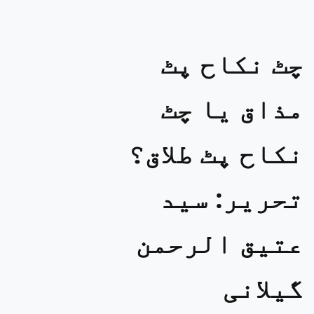
چٹ نکاح پٹ
مذاق یا چٹ
نکاح پٹ طلاق؟
تحریر: سید
عتیق الرحمن
گیلانی