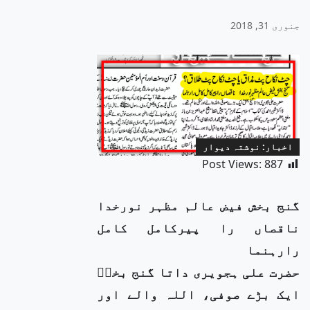
جنوری 31, 2018
اخبار: نوشتہ دیوار
Post Views:
887
گنج بخش فیض عالم مظہر نورخدا
ناقصاں را پیرکامل کامل
رارہنما
حضرت علی ہجویری داتا گنج بخشؒ
ایک بڑے صوفی، اللہ والے اور