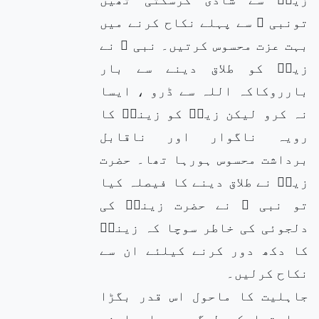
تونبی ﷺ سے پہلے نکاح کرنے میں
بہت عزت محسوس کرتیں۔ نبی ﷺ نے
زیدؓ کو طلاق دینے سے بار
بارروکاکہ اللہ سے ڈرو ، ایسا
نہ کرو لیکن زیدؓ کو زینبؓ کا
رویہ ناگوار اور ناقابل
برداشت محسوس ہورہا تھا۔ حضرت
زیدؓ نے طلاق دینے کا فیصلہ کیا
تو نبی ﷺ نے حضرت زینبؓ کی
دلجوئی کی خاطر سوچا کہ زینبؓ
کا دکھ دور کرنے کیلئے ان سے
نکاح کرلیں۔
جاہلیت کا ماحول اس قدر بگڑا
ہوا تھا کہ لوگ سر عام اپنی