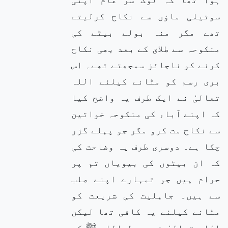
سوتیلی ماؤں سے نکاح کرلیتے
تھے مگر منہ بولے بیٹے کی
منکوحہ سے طلاق کے بعد بھی نکاح
کرنے کو ناجائز سمجھتے تھے۔ اس
بری رسم کو مٹانے کیلئے اللہ
تعالیٰ نے ایک طرف یہ واضح کیا
کہ اپنے آباء کی منکوحہ خواتین
سے نکاح مت کرو مگر جو پہلے گزر
چکا ہے۔ دوسری طرف یہ وضاحت کی
کہ ان بیٹوں کی بیویاں تم پر
حرام ہیں جو تمہارے اپنے صلب
سے ہیں۔ جاہلیت کی شریعت کو
مٹانے کیلئے یہ کافی تھا لیکن
اللہ تعالیٰ نے رسول اللہ ﷺ کے