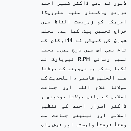
لاہور نے بھی ڈاکٹر شبیر احمد
فرزندِ پاکستان مقیم فلوریڈا
امریکہ کو زبردست الفاظ میں
خراج تحسین پیش کیا ہے۔ مجلس
شوریٰ کی کمیٹی کے 14ارکان کے
نام بھی اس میں درج ہیں۔ محمد
نسیم ربانی R.PH نیویارک نے
لکھا ہے کہ وہ دیوبند کے مولانا
عبد الحلیم قاسمی ، اہلحدیث کے
مولانا غلام اللہ اور جماعت
اسلامی کے بانی مولانا مودودی ،
ڈاکٹر اسرار احمد کی تنظیم
اسلامی اور تبلیغی جماعت سے
وقتاً فوقتاً وابستہ اور فیض یاب