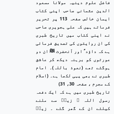
فاضل علوم دینیہ مولانا مسعود
الدین عثمانی صاحب اپنی کتاب
ایمان خالص صفحہ 113 پر تحریر
فرماتے ہیں کہ علی ہجویری صاحب
نے اپنی کتاب میں تاریخ طبری
کی ان روایتوں کی تصدیق فرمائی
ہے کہ داؤد ؑ اور آنحضرت ﷺ ان دو
عورتوں کو برہنہ دیکھ کر عاشق
ہوگئے تھے (نعوذ باللہ)۔ امام
طبری نے بھی یہی لکھا ہے۔ (اسلام
کے مجرم ، صفحہ 30، 31)
تاریخ طبری میں ہے کہ ایک دفعہ
رسول اللہ ﷺ زیدؓ سے ملنے
کیلئے ان کے گھر گئے ۔ زیدؓ