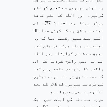
وہ اپنی بیویوں سے تعلق کو ختم
کرلیں۔ اور اللہ کا حکم نافذ
ہوکر رہتا ہے۔احزاب: 37)۔ اس
آیت سے واضح ہے کہ کوئی صحابیؓ
اتنی ہمت نہیں رکھتا تھا کہ وہ
اپنے منہ بولے بیٹے کی طلاق شدہ
بیوی سے شادی کرلیتا۔ پھر اللہ
نے یہ بھی واضح کردیا کہ اس
واقعہ کا بنیادی مقصد یہی تھا
کہ مسلمانوں پر منہ بولے بیٹوں
کی طرف سے بیویوں کے طلاق کے بعد
نکاح کرنے میں حرج نہ ہو۔
سورہ مجادلہ کی آیات میں ایک
خاتون کا رسول اللہ ﷺ کی