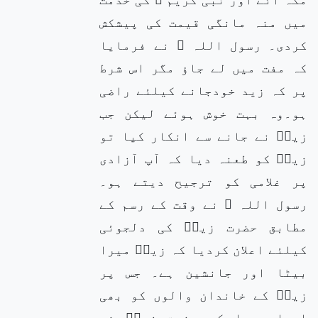
میں منہ مانگی قیمت کی پیشکش
کردی۔ رسول اللہ ﷺ نے فرمایا
کہ مفت میں لے جاؤ مگر اس شرط
پر کہ زید خودجانے کیلئے راضی
ہو۔وہ بہت خوش ہوئے لیکن جب
زیدؓ نے جانے سے انکار کیا تو
زیدؓ کو طعنہ دیا کہ آپ آزادی
پر غلامی کو ترجیح دیتے ہو۔
رسول اللہ ﷺ نے وقت کے رسم کے
مطابق حضرت زیدؓ کی دلجوئی
کیلئے اعلان کردیا کہ زیدؓ میرا
بیٹا اور جانشین ہے۔ جس پر
زیدؓ کے خاندان والوں کو بھی
احساس ہوا کہ حضرت زیدؓ نے