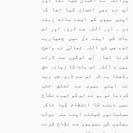
آپ نے بھی احسان کیا تھا کہ
اپنی بیوی کو اپنے ساتھ رہنے
دو ۔ اور اللہ سے ڈرو۔ اور اس
بات کو اپنے دل میں چھپارہے
تھے جس کو اللہ تعالیٰ نے واضح
کرنا تھا۔ آپ لوگوں سے ڈرتے
ہیں ، اللہ اس بات کا زیادہ حق
رکھتا ہے کہ اس سے ڈرو۔جب زید
نے اپنی بیوی سے تعلق ختم
کردیا تو ہم نے اس کو تیرے نکاح
میں دینے کا انتظام کیا تاکہ
مسلمانوں کیلئے اپنے منہ بولے
بیٹوں کی بیویوں سے نکاح کرنے
میں اس وقت مشکل محسوس نہ ہو جب