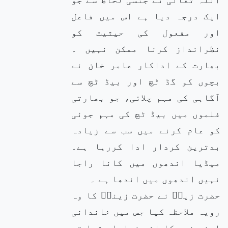
ایک درجہ دیا ہے اس میں فاعل
اور مفعول کی حیثیت کو
نظرانداز کرنا ممکن نہیں ۔
بھارت کے اداکار عامر خان نے
بچوں کو گڈ ٹچ اور بیڈ ٹچ سے
آگاہی کی مہم چلائی، جو بھارتی
فلموں میں بیڈ ٹچ کی مہم جوئی
کو عام کرنے میں سب سے زیادہ
بدترین کردار ادا کررہا ہے۔
میڈیا اندھوں میں کانا راجا
نہیں اندھوں میں اندھا ہے ۔
حضرت زیدؓ نے حضرت زینبؓ کا وہ
رویہ ملاحظہ کیا جس میں خاندانی
اونچ نیچ کا اثر نمایاں تھا تو