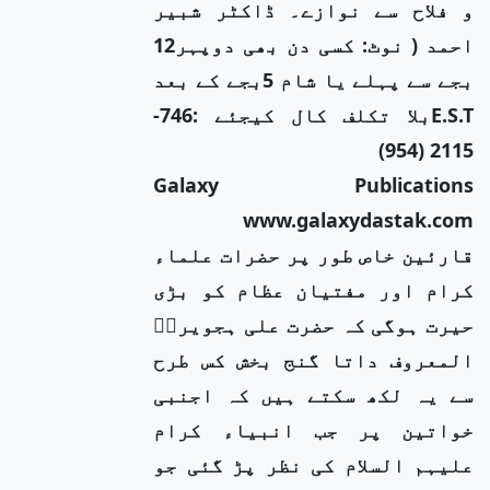
و فلاح سے نوازے۔ ڈاکٹر شبیر
احمد ( نوٹ: کسی دن بھی دوپہر12
بجے سے پہلے یا شام 5بجے کے بعد
E.S.Tبلا تکلف کال کیجئے :746-
2115 (954)
Galaxy Publications
www.galaxydastak.com
قارئین خاص طور پر حضرات علماء
کرام اور مفتیان عظام کو بڑی
حیرت ہوگی کہ حضرت علی ہجویریؒ
المعروف داتا گنج بخش کس طرح
سے یہ لکھ سکتے ہیں کہ اجنبی
خواتین پر جب انبیاء کرام
علیہم السلام کی نظر پڑ گئی جو