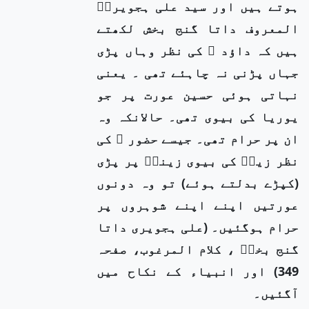
ہوتے ہیں اور سید علی ہجویریؒ
المعروف داتا گنج بخش لکھتے
ہیں کہ داؤد ؑ کی نظر وہاں پڑی
جہاں پڑنی نہ چاہئے تھی ۔ یعنی
نہاتی ہوئی حسین عورت پر جو
یوریا کی بیوی تھی۔ حالانکہ وہ
ان پر حرام تھی۔ جیسے حضور ﷺ کی
نظر زیدؓ کی بیوی زینبؓ پر پڑی
(کپڑے بدلتے ہوئے) تو وہ دونوں
عورتیں اپنے اپنے شوہروں پر
حرام ہوگئیں۔ (علی ہجویری داتا
گنج بخشؒ ، کلام المرغوب، صفحہ
349) اور انبیاء کے نکاح میں
آگئیں۔