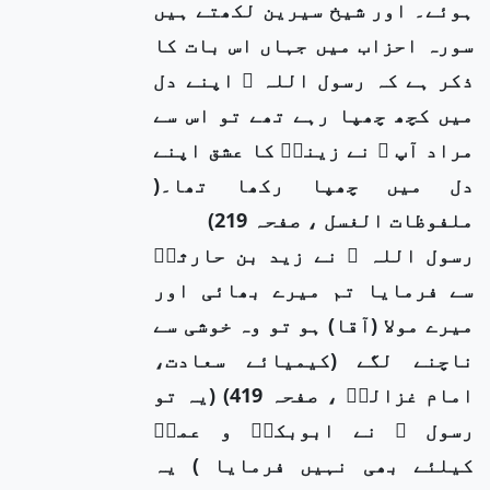
ہوئے۔ اور شیخ سیرین لکھتے ہیں
سورہ احزاب میں جہاں اس بات کا
ذکر ہے کہ رسول اللہ ﷺ اپنے دل
میں کچھ چھپا رہے تھے تو اس سے
مراد آپ ﷺ نے زینبؓ کا عشق اپنے
دل میں چھپا رکھا تھا۔(
ملفوظات الغسل ، صفحہ 219)
رسول اللہ ﷺ نے زید بن حارثہؓ
سے فرمایا تم میرے بھائی اور
میرے مولا (آقا) ہو تو وہ خوشی سے
ناچنے لگے (کیمیائے سعادت،
امام غزالیؒ ، صفحہ 419) (یہ تو
رسول ﷺ نے ابوبکرؓ و عمرؓ
کیلئے بھی نہیں فرمایا ) یہ