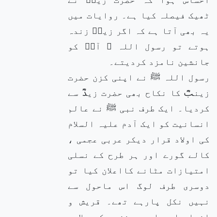
ٹھیک فیصلہ کیا ہے۔ روایات میں
یہ بھی آتا ہے کہ اگر زیدؓ زندہ
ہوتے تو رسول اللہ ﷺ آپؓ کو
جانشین نامزد کردیتے۔
رسول اللہ ﷺ نے اپنی کزن حضرت
زینبؓ کا نکاح بھی حضرت زیدؓ سے
کردیا۔ ایک طرف نبی ﷺ نے عالم
انسانیت کو ایک آدم علیہ السلام
کی اولاد قرار دیکر عربی عجمی ،
کالے گورے اور ہر طرح کے نسلی
امتیازات مٹانے کااعلان کیا تو
دوسری طرف لوگ اس ماحول سے
نہیں نکل پارہے تھے۔ قریش و
انصار اور اوس و خزرج کے علاوہ