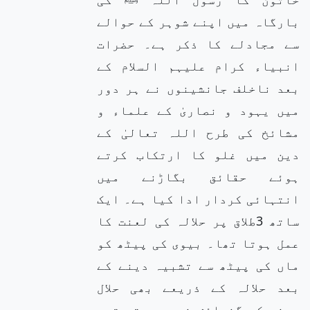
بارگاہ میں اپنے شوہر کے حوالے
سے مجادلے کا ذکر ہے۔ حضرات
انبیاء کرام علیہم السلام کے
بعد ناخلف جانشینوں نے ہر دور
میں یہود و نصاریٰ کے علماء و
مشائخ کی طرح اللہ تعالیٰ کے
دین میں غلو کا ارتکاب کرتے
ہوئے حقائق بگاڑنے میں
انتہائی کردار ادا کیا ہے۔ ایک
ساتھ 3طلاق پر حلالہ کی لعنت کا
عمل ہوتا تھا۔ بیوی کی پیٹھ کو
ماں کی پیٹھ سے تشبیہ دینے کے
بعد حلالہ کے ذریعے بھی حلال
ہونے کی گنجائش نہیں ہوتی تھی