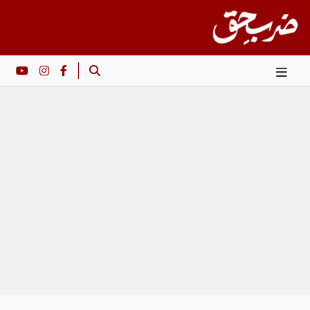
Ski
t
conten