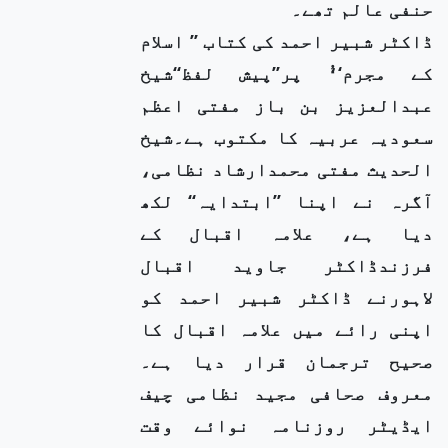
حنفی عالم تھے۔
ڈاکٹر شبیر احمد کی کتاب ’’ اسلام
کے مجرم‘‘ُ پر’’پیش لفظ‘‘شیخ
عبدالعزیز بن باز مفتی اعظم
سعودیہ عربیہ کا مکتوب ہے۔شیخ
الحدیث مفتی محمدارشاد نظامی،
آگرہ نے اپنا ’’ابتدایہ‘‘ لکھ
دیا ہے، علامہ اقبال کے
فرزندڈاکٹر جاوید اقبال
لاہورنے ڈاکٹر شبیر احمد کو
اپنی رائے میں علامہ اقبال کا
صحیح ترجمان قرار دیا ہے۔
معروف صحافی مجید نظامی چیف
ایڈیٹر روزنامہ نوائے وقت