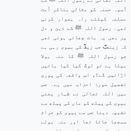
اُسوہ حسنہ کو مثالی بناکر اُمت
مسلمہ کیلئے راہ ہموار کرنی
تھی۔ رسول اللہ ﷺ کے ذہن و دل
پر بھی یہ بات چھائی ہوئی تھی
کہ زینبؓ جب زیدؓ کی بیوی رہی ہے
جو رسول اللہ ﷺ کا منہ بولا
بیٹا ہے تو لوگ کیا کیا باتیں
اڑائیں گے؟، اس واقعہ کی پوری
تفصیل سورۂ احزاب میں ہے۔ جس
میں اللہ تعالیٰ نے ظہار یعنی
بیوی کی پیٹھ کو ماں کی پیٹھ سے
تشبیہ دینا جس سے بیوی کو حرام
سمجھا جاتا تھا اور منہ بولے
بیٹے کی بیوی کے حوالے سے