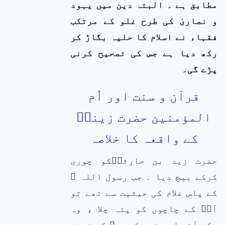
مطابق ہے ۔ البتہ دین میں یہود
و نصاریٰ کی طرح غلو کے مرتکب
فقہاء نے اسلام کا حلیہ بگاڑ کر
رکھ دیا ہے جس کی تصحیح کرنی
پڑے گی۔
قرآن و سنت اور اُم
المؤمنین حضرت زینبؓ
کے واقعہ کا خلاصہ
حضرت زید بن حارثہؓکو چوری
کرکے بیچ دیا ۔ جب رسول اللہ ﷺ
کے پاس غلام کی حیثیت سے تھے تو
آپؓ کے چاچوں کو پتہ چلا ، وہ
مکہ آئے اور نبی کریم ﷺ کی خدمت