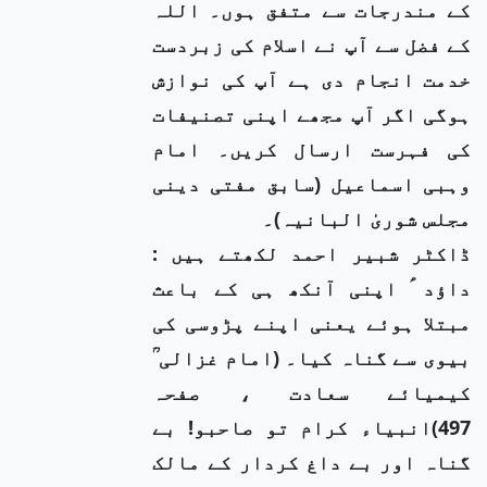
کے مندرجات سے متفق ہوں۔ اللہ
کے فضل سے آپ نے اسلام کی زبردست
خدمت انجام دی ہے آپ کی نوازش
ہوگی اگر آپ مجھے اپنی تصنیفات
کی فہرست ارسال کریں۔ امام
وہبی اسماعیل (سابق مفتی دینی
مجلس شوریٰ البانیہ)۔
ڈاکٹر شبیر احمد لکھتے ہیں :
داؤد ؑ اپنی آنکھ ہی کے باعث
مبتلا ہوئے یعنی اپنے پڑوسی کی
بیوی سے گناہ کیا۔ (امام غزالی ؒ
کیمیائے سعادت ، صفحہ
497)انبیاء کرام تو صاحبو! بے
گناہ اور بے داغ کردار کے مالک