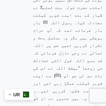
اسلئے حضرت خولہ بنت ثعلبہؓ نے
ظہار کے بعد اپنے شوہر کیلئے
مجادلہ کیا۔ رسول اللہ ﷺ بار
بار فرماتے تھے کہ آپ حرام
ہوچکی ہیں مگر وہ مسلسل بحث و
تکرار کررہی تھیں جس پر اللہ
تعالیٰ نے وحی نازل فرمائی کہ
قد سمع اللہ قول التی تجادلک
فی زوجھا ’’بیشک اللہ نے اس کی
بات سن لی جو آپ (ﷺ) سے اپنے
شوہر کیلئے جھگڑ رہی تھی اور
اللہ سے شکوہ کررہی تھی۔۔۔
UR
مائیں وہ ہیں جنہوں نے ان کو
جنا ہے ۔ منہ سے بولنے پر