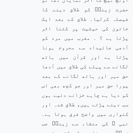
حضرت زینبؓ کو طلاق دینے کا
فیصلہ کرلیا۔ طلاق کے بعد ایک
خاتون کی حیثیت پر کتنا اثر
پڑتا ہے ؟ ۔ مغرب میں مرد کو
آدھی جائیداد سے محروم ہونا
پڑتا ہے اور قرآن میں ہاتھ
لگانے سے پہلے کی طلاق میں آدھا
حق مہر اور ہاتھ لگانے کے بعد
پورا حق مہر اور جو کچھ بھی اس
کو دیا ہے چاہے خزانے دئیے ہوں
سب دینے پڑتے ہیں، طلاق شدہ اور
کنواری میں واضح فرق ہوتا ہے۔
نبی ﷺ کی منشاء سے زینبؓ جب
زیدؓ سے شادی کرسکتی تھیں