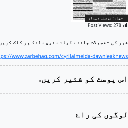
اخبار: نوشتہ دیوار
Post Views:
278
خبر کی تفصیلات جاننے کیلئے نیچے لنک پر کلک کریں
tps://www.zarbehaq.com/cyrilalmeida-dawnleaknews/
اس پوسٹ کو شئیر کریں.
لوگوں کی راۓ