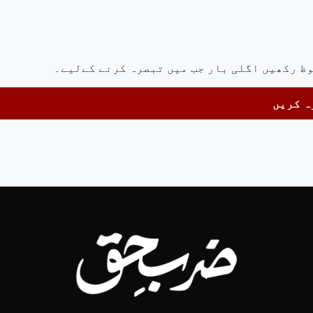
وظ رکھیں اگلی بار جب میں تبصرہ کرنے کےلیے۔