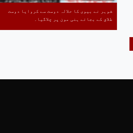
شوہر نے بیوی کا حلالہ دوست سے کروایا دوست
طلاق کے بجائے ہنی مون پر چلاگیا۔