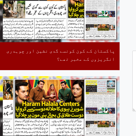
پاکستان کے کون کونسے گدی نشین اور چوہدری
انگریزوں کے مخبر تھے؟