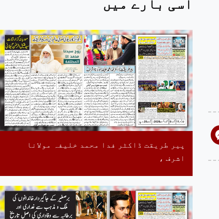
اسی بارے میں
پیر طریقت ڈاکٹر فدا محمد خلیفہ مولانا
اشرف ،