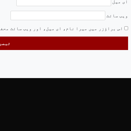
ای میل
ویب‌ سائٹ
اس براؤزر میں میرا نام، ای میل، اور ویب سائٹ محف