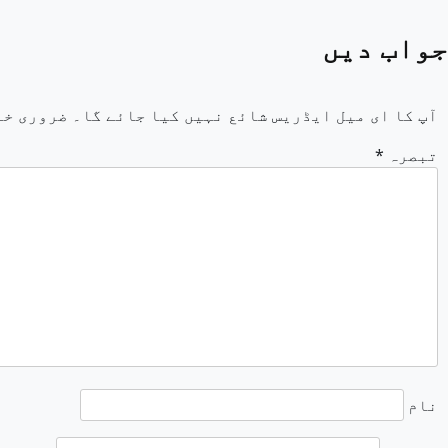
جواب دیں
آپ کا ای میل ایڈریس شائع نہیں کیا جائے گا۔
ضروری خا
تبصرہ
*
نام