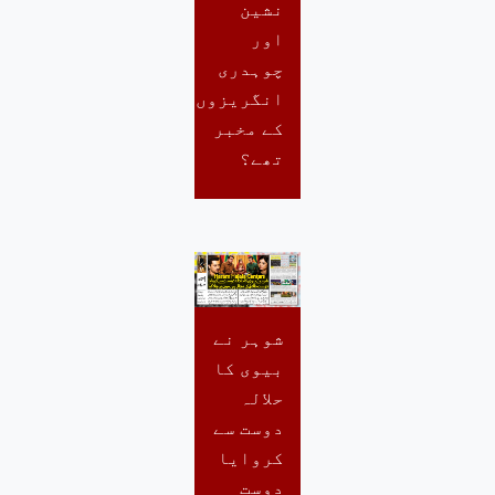
نشین
اور
چوہدری
انگریزوں
کے مخبر
تھے؟
شوہر نے
بیوی کا
حلالہ
دوست سے
کروایا
دوست