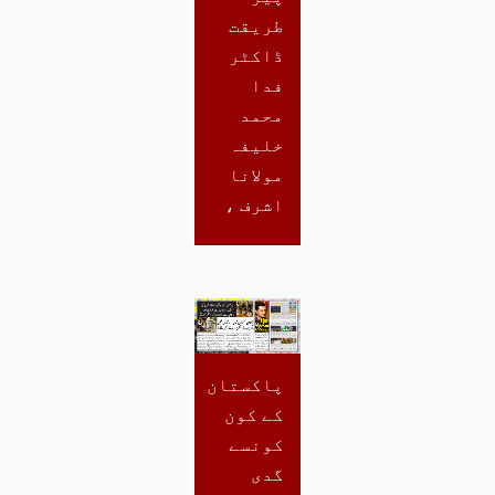
طریقت
ڈاکٹر
فدا
محمد
خلیفہ
مولانا
اشرف ،
پاکستان
کے کون
کونسے
گدی