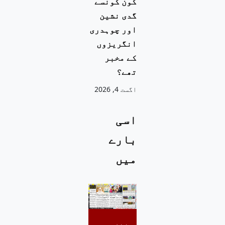
کون کونسے
گدی نشین
اور چوہدری
انگریزوں
کے مخبر
تھے؟
اگست 4, 2026
اسی
بارے
میں
پیر