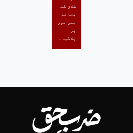
طلاق کے
بجائے
ہنی مون
پر
چلاگیا۔