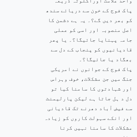
واحد علامت اوراکلوتہ ذریعہ
پاک فوج کے خون سے دریائے سندھ
کو بھر دیں گے؟۔ یہ ہے دشمن کا
اصل منصوبہ اور اسی کو عملی
جامہ پہنایا جائیگا؟۔ یا پھر
قادیانیوں کو پنجاب کے دل سے
بھگاد یا جائیگا؟۔
پاک فوج کے جوانوں نے امریکی
جنگ میں جن مشکلات، خوف وہراس
اور شہادتوں کا سامنا کیا تو
دل د ہل جاتا ہے لیکن پارلیمنٹ
سے فیض آباد دھرنے تک قادیانی
اور انکے سہولت کاروں کو زیادہ
مشکلات کا سامنا نہیں کرنا