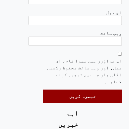
ای میل
ویب‌ سائٹ
اس براؤزر میں میرا نام، ای
میل، اور ویب سائٹ محفوظ رکھیں
اگلی بار جب میں تبصرہ کرنے
کےلیے۔
اہم
خبریں