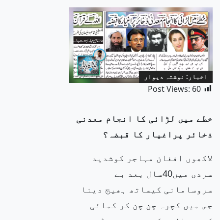
اخبار: نوشتہ دیوار
Post Views:
60
خطے میں لڑائی کا انجام معدنی
ذخائر پراغیار کا قبضہ؟
لاکھوں افغان مہاجر کوشدید
سردی میں40سال بعد بے
سروسامانی کیساتھ بھیج دینا
جس میں کچرہ چن چن کر کمائی