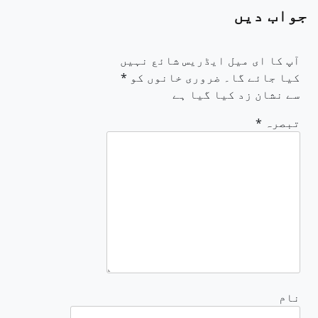
جواب دیں
آپ کا ای میل ایڈریس شائع نہیں
کیا جائے گا۔
ضروری خانوں کو
*
سے نشان زد کیا گیا ہے
تبصرہ
*
نام