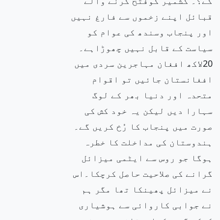
گے؟۔ کشمیر کوفتح کرنے والے
قبائل اپنے زخموں سے فارغ نہیں
اور پنجاب وسندھ کی عوام کو
سیاست کے قابل نہیں چھوڑاہے۔
20لاکھ افغان مہاجرین سردی میں
افغانستان جائیں تو اقوام
متحدہ اور دنیا بھر کے لوگ
سہارا دیں لیکن یہ خود کش کی
صورت میں پنجاب کا رُخ کریں گے۔
ہندوستان کی مداخلت کا خطرہ
ہوگا جو روس سے ایٹمی میزائل
گرانے کی صلاحیت حاصل کرچکا۔اس
نے میزائل پھینکا تھا مگر ہم
نے جوابی کاروائی سے ہوشیاری