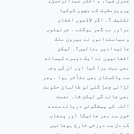
جنرل ضیاء ، اختر عبدالرحمن،
پرویزمشرف کے بچوں کوکیا
تکلیف ؟۔ اگر لاکھوں افغان
مراور بے گھر ہوگئے ۔ جرنیلوں
و سیاستدانوں نے بیرون ملک
جائیدادیں بنالیں؟۔ لیکن
افغانیوں نے ایک دوسرے کیساتھ
بھی بہت برا کیا اور ان کی وجہ
سے پاکستان بھی متأثر ہوا ۔پھر
لڑائی چھڑ گئی تو طالبان حکومت
بھی جائے گی لیکن شاہ نعمت
اللہ کی پیشگوئی دریائے سندھ
خون سے بھر جائیگا اور پنجاب
کے دل سے دوزخی خارج ہوجائیں