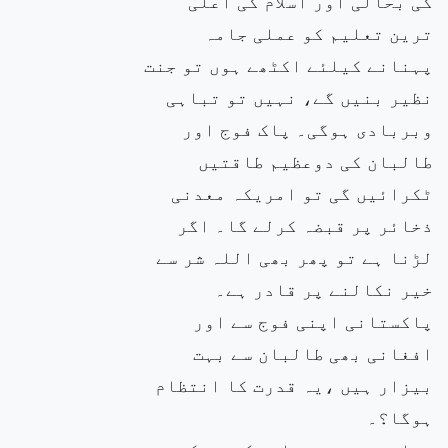
کی بحالی اور اسلام کی اعلیٰ
ترین تعلیم کو عملی جامہ
پہنانے کیلئے اکٹھے ہوں تو جنت
نظیر بنیں گے، نہیں تو تباہی
وبربادی ہوگی۔ پاک فوج اور
طالبان کی دوعظیم طاقتیں
ٹکرائیں گی تو امریکہ معدنی
ذخائر پر قبضہ کرلے گا۔ اگر
لڑنا ہے تو پھر بھی اللہ شر سے
خیر نکالنے پر قادر ہے۔
پاکستانی اپنی فوج سے اور
افغانی بھی طالبان سے بہت
بیزار ہیں ،یہ قدرت کا انتظام
ہوگا؟۔