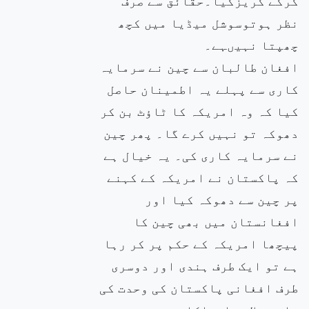
کرکے گریزکیا۔حقائق سے صرف
نظر ہوتوسوشل میڈیا میں کچھ
چھپتا نہیںہے۔
افغان طالبان سے چین نے سرمایہ
کاری سے پہلے یہ اطمینان حاصل
کیا کہ وہ امریکہ کا ٹاؤٹ بن کر
دھوکہ تو نہیں کرے گا۔ پھر چین
نے سرمایہ کاری کی۔ یہ خیال ہے
کہ پاکستان نے امریکہ کے کہنے
پر چین سے دھوکہ کیا اور
افغانستان میں بھی چین کا
پیچھا امریکہ کے حکم پر کر رہا
ہے تو ایک طرف ہندی اور دوسری
طرف افغانی پاکستان کی وحدت کی