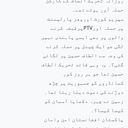
روزانہ تحریک انصاف کے کارکن
حملہ آور ہوتے تھے۔
سپریم کورٹ اورپھر پارلیمنٹ
پر حملہ اورPTVپرقبضہ کرنے
والوں پر بھی ایسی پابندی نہیں
لگی جو ایک چینل پر حملہ کرنے
کی وجہ سے الطاف حسین پر لگائی
گئی؟۔ یہ وہی قائد تحریک الطاف
حسین تھا جو ہر روز کور
کمانڈروں کو جمہوریت پر چڑھ
دوڑنے کی دعوت دیتا رہتا تھا۔
زمین نے چہرہ دکھایا آسمان کو
کیسا کیسا؟۔
پاکستان افغانستان امن وامان