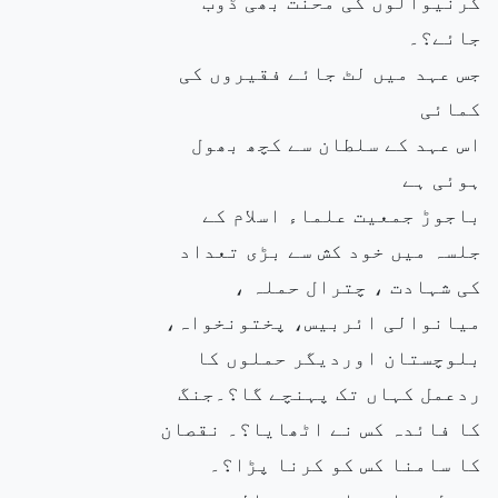
کرنیوالوں کی محنت بھی ڈوب
جائے؟۔
جس عہد میں لٹ جائے فقیروں کی
کمائی
اس عہد کے سلطان سے کچھ بھول
ہوئی ہے
باجوڑ جمعیت علماء اسلام کے
جلسہ میں خود کش سے بڑی تعداد
کی شہادت ، چترال حملہ ،
میانوالی ائربیس، پختونخواہ،
بلوچستان اوردیگر حملوں کا
ردعمل کہاں تک پہنچے گا؟۔جنگ
کا فائدہ کس نے اٹھایا؟۔ نقصان
کا سامنا کس کو کرنا پڑا؟۔