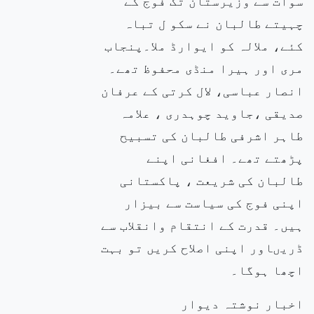
سوات سے وزیرستان تک فوج کے
چہیتے طالبان نے سکو ل تباہ
کئے، ملالہ کو ایوارڈ ملا۔پنجاب
مری اور ہیرا منڈی محفوظ تھے۔
انصار عباسی، لال کرتی کے عرفان
صدیقی ،جاوید چوہدری ، علامہ
طاہر اشرفی طالبان کی تسبیح
پڑھتے تھے۔ افغانی اپنے
طالبان کی شریعت ، پاکستانی
اپنی فوج کی سیاست سے بیزار
ہیں۔ قدرت کے انتقام وانقلاب سے
ڈریںاور اپنی اصلاح کریں تو بہت
اچھا ہوگا۔
اخبار نوشتہ دیوار