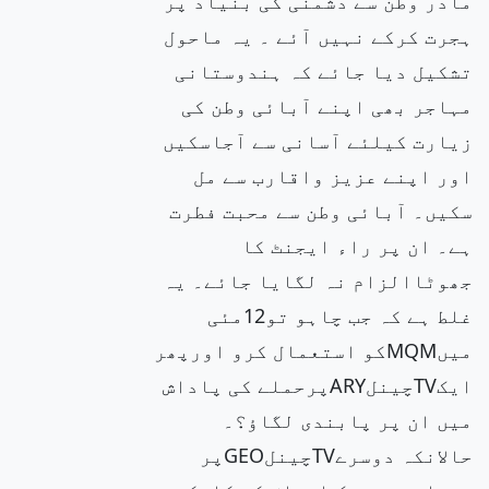
مادر وطن سے دشمنی کی بنیاد پر
ہجرت کرکے نہیں آئے ۔ یہ ماحول
تشکیل دیا جائے کہ ہندوستانی
مہاجر بھی اپنے آبائی وطن کی
زیارت کیلئے آسانی سے آجاسکیں
اور اپنے عزیز واقارب سے مل
سکیں۔ آبائی وطن سے محبت فطرت
ہے۔ ان پر راء ایجنٹ کا
جھوٹاالزام نہ لگایا جائے۔ یہ
غلط ہے کہ جب چاہو تو12مئی
میںMQMکو استعمال کرو اورپھر
ایکTVچینلARYپرحملے کی پاداش
میں ان پر پابندی لگاؤ؟۔
حالانکہ دوسرےTVچینلGEOپر