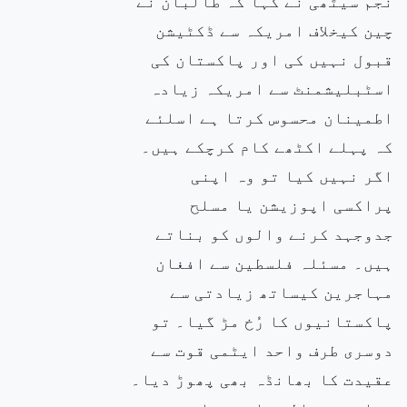
نجم سیٹھی نے کہا کہ طالبان نے
چین کیخلاف امریکہ سے ڈکٹیشن
قبول نہیں کی اور پاکستان کی
اسٹبلیشمنٹ سے امریکہ زیادہ
اطمینان محسوس کرتا ہے اسلئے
کہ پہلے اکٹھے کام کرچکے ہیں۔
اگر نہیں کیا تو وہ اپنی
پراکسی اپوزیشن یا مسلح
جدوجہد کرنے والوں کو بناتے
ہیں۔ مسئلہ فلسطین سے افغان
مہاجرین کیساتھ زیادتی سے
پاکستانیوں کا رُخ مڑ گیا۔ تو
دوسری طرف واحد ایٹمی قوت سے
عقیدت کا بھانڈہ بھی پھوڑ دیا۔