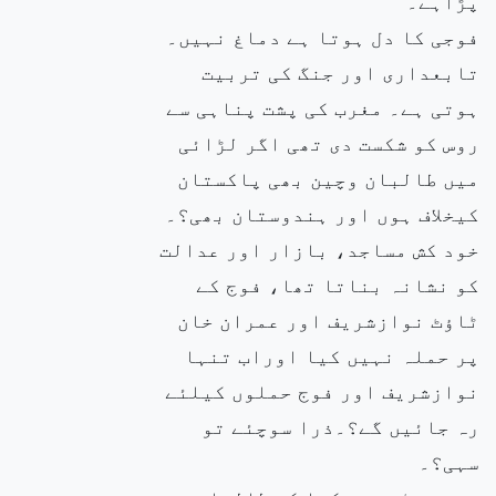
پڑاہے۔
فوجی کا دل ہوتا ہے دماغ نہیں۔
تابعداری اور جنگ کی تربیت
ہوتی ہے۔ مغرب کی پشت پناہی سے
روس کو شکست دی تھی اگر لڑائی
میں طالبان وچین بھی پاکستان
کیخلاف ہوں اور ہندوستان بھی؟۔
خود کش مساجد، بازار اور عدالت
کو نشانہ بناتا تھا، فوج کے
ٹاؤٹ نوازشریف اور عمران خان
پر حملہ نہیں کیا اوراب تنہا
نوازشریف اور فوج حملوں کیلئے
رہ جائیں گے؟۔ذرا سوچئے تو
سہی؟۔