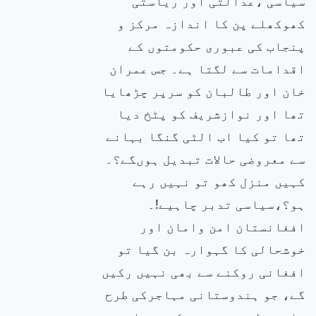
سیاسی ،عدالتی اور ریاستی
کھوکھلے پن کا اندازہ مرکز و
پنجاب کی عبوری حکومتوں کے
اقدامات سے لگتا ہے۔ جس عمران
خان اور طالبان کو سرپر چڑھایا
تھا اور نوازشریف کو پٹخ دیا
تھا تو کیا اب الٹی گنگا بہانے
سے معروضی حالات تبدیل ہوںگے؟۔
کہیں منزل کھو تو نہیں رہے
ہو؟،سیاسی تدبر چاہیے!۔
افغانستان امن وامان اور
خوشحالی کا گہوارہ بن گیا تو
افغانی روکنے سے بھی نہیں رکیں
گے، جو ہندوستانی مہاجرکی طرح