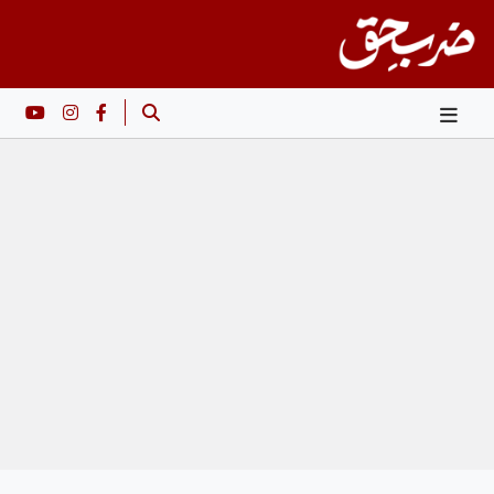
Ski
t
conten