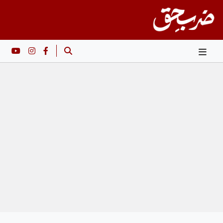
Ski
t
conten