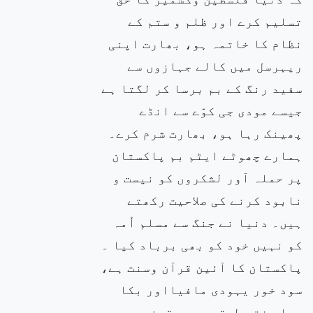
تسلیم کرے اور ظلم و ستم کے
نظام کا خاتمہ ہو، بھارت اپنی
ریہرسل میں کالے جہازوں سے
سفید رنگ کے بم برسا کر لگتا ہے
جیسے مودی جی کوّے سے انڈے
پھینک رہا ہو، بھارت شرم کرے۔
ہمارے چھوٹے ایٹم بم پاکستان
پر حملہ آور لشکروں کو نیست و
نابود کرنے کی صلاحیت رکھتے
ہیں۔ دنیا نے جنگ سے مسلم اُمہ
کو نہیں خود کو بھی برباد کیا ۔
پاکستان کا آئین قرآن وسنت ہے،
سود خور یہودی مافیااور بکا
ہوا مفتی طبقہ سودی قرضے سے