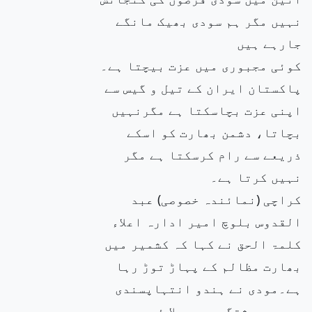
نہیں مگر ہم سودی بھیک مانگے
جارہے ہیں
کوئی مجبوری میں عزت بیچتا ہے۔
پاکستان ایران کے تیل و گیس سے
اپنی عزت بچاسکتا ہے مگرنہیں
بچاتا، دشمن بھارت کو اسکے
ذری
عے سے رام کرسکتا ہے مگر
نہیں کرتا ہے۔
کراچی (نمائندہ خصوصی) عبد
القدوس بلوچ امیر ادارہ اعلاء
کلمۃ الحق نے کہا کہ کشمیر میں
بھارت مظالم کے پہاڑ توڑ رہا
ہے۔مودی نے ہندو انتہاپسندی
سے جو دہشتگردی پھیلا ئی ہے