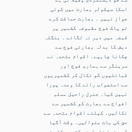
اسکا سیکولر بھارت میں کوئی
جواز نہیں ۔ بھارت حماقت کرے
تو پاک فوج مقبوضہ کشمیر پر
قبضہ میں دیر نہ لگائے ۔ بنگلہ
دیش کا بدلہ بھارتی فوج سے
چکانا چاہیے۔ اقوام متحدہ نے
سرینگر سے ہماری فوج اور
قبائلیوں کو نکال کر کشمیریوں
سے استصواب رائے کا وعدہ پورا
نہیں کیا۔ جنرل راحیل مسلم
افواج سے بھارت کو کشمیر سے
نکالیں۔ کیلئے اقوام متحدہ سے
حق کی بات منوالیں۔ وقت آگیا
کہ دنیا فلسطین وکشمیر کا حق