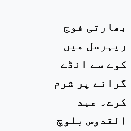
بھارتی فوج
ریہرسل میں
کوے سے انڈے
گرانے پر شرم
کرے۔ عبد
القدوس بلوچ