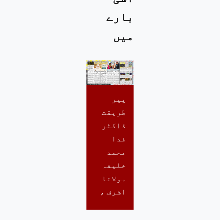
بارے
میں
پیر
طریقت
ڈاکٹر
فدا
محمد
خلیفہ
مولانا
اشرف ،