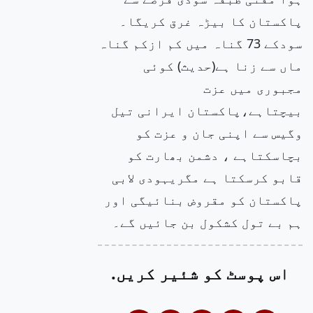
پاکستان کا بیڑہ غرق کریگا۔
سودکے 73 گناہ میں کم ازکم گناہ
ماں سے زنا ہے(حدیث) کوئی
مجبوری میں عزت
بیچتاہے،پاکستان ایرانی تیل
وگیس سے اپنی جان و عزت کو
بچاسکتاہے ، دشمن بھارت کو
قابو کرسکتا ہے مگریہودی لابی
پاکستان کو مقروض بنائیگی اور
ہم بے تول کشکول بن جائیں گے۔
اس پوسٹ کو شئیر کریں.