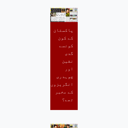
پاکستان
کے کون
کونسے
گدی
نشین
اور
چوہدری
انگریزوں
کے مخبر
تھے؟