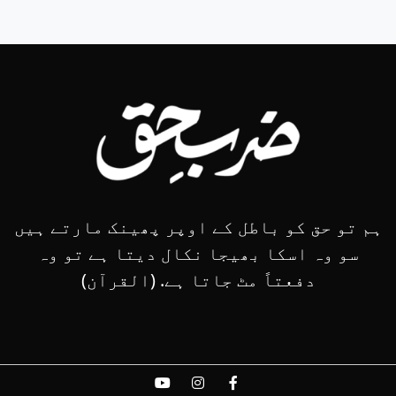
ہم تو حق کو باطل کے اوپر پھینک مارتے ہیں
سو وہ اسکا بھیجا نکال دیتا ہے تو وہ
دفعتاً مٹ جاتا ہے. (القرآن)