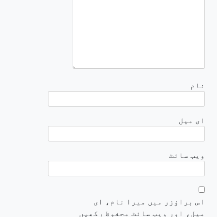
نام
ای میل
ویب‌ سائٹ
اس براؤزر میں میرا نام، ای
میل، اور ویب سائٹ محفوظ رکھیں