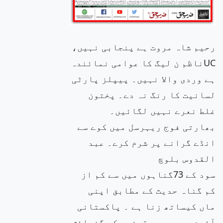
رحیم شاہ مروت ہے پنجابی نہیں،
UCناظم ن لیگ کا عوامی نمائندہ
ہے وردی والا نہیں۔ پیپلز پارٹی
لسانیت کا رنگ نہ دے۔ پختون
غلط نعرے نہیں لگائیں۔
بھارتی فوج ریہرسل میں کوے سے
انڈے گرانے پر شرم کرے۔ عبد
القدوس بلوچ
سود کے 73گناہوں میں سے کم از
کم گناہ حدیث کے مطابق اپنی
ماں کیساتھ زنا ہے ۔ پاکستانی
آئین میں سودی قرضوں کی گنجائش