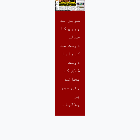
شوہر نے
بیوی کا
حلالہ
دوست سے
کروایا
دوست
طلاق کے
بجائے
ہنی مون
پر
چلاگیا۔