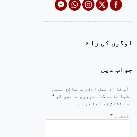
لوگوں کی راۓ
جواب دیں
آپ کا ای میل ایڈریس شائع نہیں
کیا جائے گا۔
ضروری خانوں کو
*
سے نشان زد کیا گیا ہے
تبصرہ
*