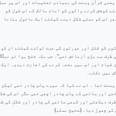
 یعنی قرآن وسنت کی بنیادی تعلیمات اور اس پر عمل
ے کوشش کرنے والوں کو امام مالک کے اس قول کو
ھر اس کو عملی شکل دینے کیلئے ایک ماحول بنانا
ٹوں کو قتل
اور عورتوں کی عزت لوٹنے کیلئے ان کو
 طرف سے بڑی
آزمائش تھی”۔ جب
مکہ فتح ہوا تو نبیۖ
 قیام اور اس میں متعہ کرنے کی اجازت دیدی۔ ایک
ش میں نکلے۔
ریمنٹ
تھا ۔ اس نے کہا کہ میرے پاس چادر تھی لیکن 
ھی اور ساتھی کے
پاس چادر اچھی تھی مگر اس کی
شک
طرف دیکھتی اور کبھی ساتھی
کی چادر اور شکل کی طر
کو چھوڑ دیا۔ (صحیح مسلم)