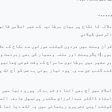
.
,
,
,
,
,
ملالہ کا نکاح پر بیان برطانیہ کے غیر اسلامی قان
الرحمن گیلانی
قرآن وسنت میں مردوں کیلئے عورتوں سے نکاح کے عل
ہوں۔)ایگریمنٹ اور متعہ ومسیار کی بھی زبردست و
برِ صغیر میں برطانوی سامراج کے وقت فوجی چھانیوں
کئے گئے، جن سے وہ پود تیار ہوئی ہے جس کو آج تک پ
اسلام میں آج بھی اتنا دم خم ہے کہ پوری دنیا میں 
استاذ ڈاکٹر عبدالرزاق سکندر پرنسپل جامعہ العلو
کیلئے اپنی تحریری رہنمائی میں یہ لکھ دیا تھا کہ 