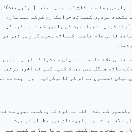
ر باہمی رضا سے نکاح کئے بغیر متعہ (ایگریمنٹ)کی
ت متعدد
مردوں کیساتھ حرامکاری کرکے بہت ساری
 آزاد کردیا توجاہلیت کی یادوں
کو تازہ کیا گیا
اتھ نانی غلام فاطمہ کیساتھ ہجرت کر رہی تھی تو ب
ردیا۔
 نانی غلام فاطمہ نے
بیٹی سے کہا کہ اپنی بہنوں
 کے ساتھ جنگل میں بھاگ گئی۔ کسی نے آخری
مرتبہ
 لیکن دشمنوں نے اس کو قابوکرلیا اور اپنے ساتھ
وکشمیر کے بعد اللہ نہ کرے کہ پاکستانیوں سے قد
ی علاقہ جات اور بلوچستان میں مظالم کی
بہت
م پر پنجاب میں کتنا ظلم ہوتا ہے؟ یہ کتنی غیر