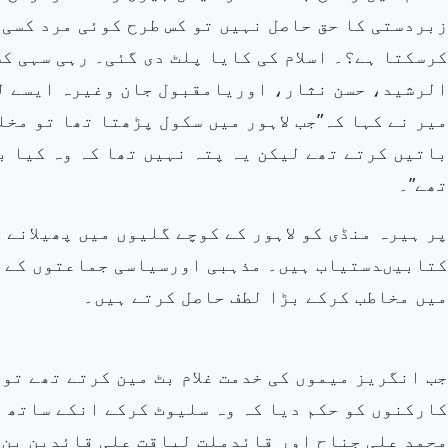
زبردستی کا حق حاصل نہیں تو کس طرح کوئی مرد کسی
کرسکتا ہے؟۔ اسلام کی کایا پلٹ دی گئی۔ رہی سہی کس
الرشید، حسن نثار، اوریامقبول جان وغیرہ ایسے لو
میر نے
کہا کہ”جب لاہور میں
سکول پڑھتا تھا تو مخل
باتیں کرتے تھے لیکن یہ پتہ نہیں تھا کہ وہ کیا ب
تھے”۔
پر ہیرہ منڈی کو لاہور کے کوچے گلیوں میں پھیلانے
ک
کتابیںدستیاب ہیں۔ مذہبی اورسیاسی جماعتوں کے قائ
میں مخاطب کرکے بڑا لطف حاصل کرتے ہیں۔
جب انگریز میموں کی خدمت
غلام بٹ مین
کرتے تھے تو 
کارکنوں کو حکم دیا کہ وہ سلیوٹ کرکے انکے ساتھ 
محمد علی جناح اور قائدملت لیاقت علی قائدین بن 