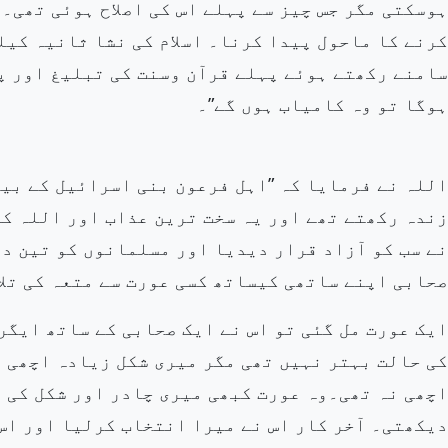
ہوسکتی مگر جس
چیز سے پہلے اس کی اصلاح ہوئی تھی۔
کرنے کا ماحول پیدا
کرنا۔ اسلام کی
نشا ثانیہ کیلئ
سامنے رکھتے ہوئے پہلے قرآن وسنت کی تبلیغ اور پ
ہوگا تو وہ کامیاب ہوں گے”۔
اللہ نے فرمایا کہ ”اہل فرعون بنی اسرائیل کے بی
زندہ رکھتے تھے اور یہ سخت ترین عذاب اور اللہ کی
نے سب کو آزاد قرار دیدیا اور مسلمانوں کو تین دن
صحابی اپنے ساتھی کیساتھ کسی عورت سے متعہ کی تلا
ایک عورت مل گئی تو اس نے ایک صحابی کے ساتھ ایگ
کی حالت بہتر نہیں تھی مگر میری شکل زیادہ اچھی
ت
اچھی نہ تھی۔وہ عورت کبھی میری چادر اور شکل کی 
دیکھتی۔ آخر کار اس نے میرا انتخاب کرلیا اور اس 