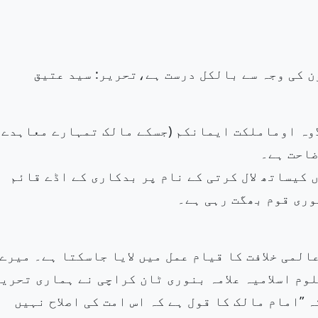
ون کی وجہ سے بالکل درست ہے،تحریر: سید عتیق
اوہ اوماملکت ایمانکم (جسکے مالک تمہارے معاہدے
ضاحت ہے۔
 کیساتھ لال کرتی کے نام پر بدکاری کے اڈے قائم
وری قوم بھگت رہی ہے۔
عالمی خلافت کا قیام عمل میں لایا جاسکتا ہے۔ میرے
م اسلامیہ علامہ بنوری ٹان
کراچی نے ہماری تحریک
”امام مالک کا قول ہے کہ اس امت کی اصلاح نہیں