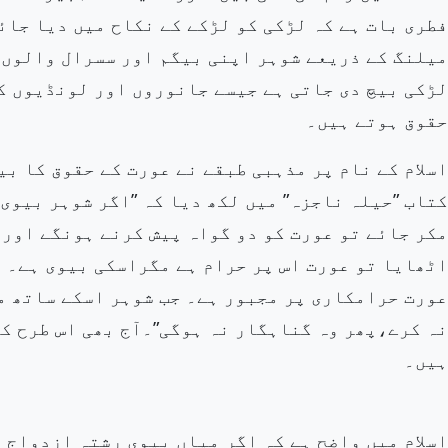
فطری
بات ہے کہ لڑکی کو لڑکے کے نکاح
میں دیا جائ
میلنگ کے ذریعے شوہر اپنی بیگم اور سسرال والوں 
لڑکی بیچ دی جاتی ہے جیسے جانوروں
اور
لونڈیوں کے
حقوق ہوتے ہیں۔
اسلام کے نام پر مذہبی طبقے نے عورت کے حقوق کا ب
کتاب ”حیلہ ناجزہ” میں لکھ دیا کہ ”اگر شوہر
بیوی ک
مکر جائے تو عورت کو دو گواہ پیش کرنے ہونگے اور 
اٹھایا تو عورت اس پر حرام ہے مگراسکی بیوی ہے۔ ع
عورت حرامکاری پر مجبور ہے۔ جب
شوہر اسکے ساتھ م
نہ کرے،پھر وہ گناہگار نہ ہوگی”۔آج بھی اس طرح ک
ہیں۔
اسلام میں واضح ہے کہ اگر
میاں بیوی رشتہ ازدواج 