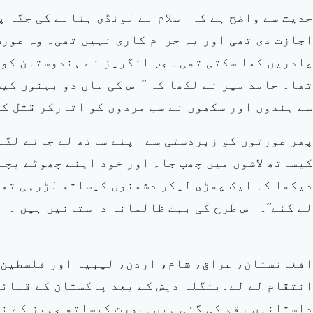
حدیث سے واضح ہے کہ اسلام
نے لونڈی بنانے
کی جگہ پ
اجازت دی تھی اور یہ حرام کاری نہیں تھی۔ وہ عور
چادریں کما سکتی تھی۔ جب انگریز نے ہندوستان کو
تھا۔ حامد میر نے لکھا کہ ”اس کی ماں دو بہنوں کیس
سے ہندوں
اور
سکھوں نے سب مردوں کو اتارکر قتل ک
پھر عورتوں کو زبردستی سے اپنے ساتھ لے جانے لگے۔
کیساتھ لاشوں میں چھپ جا۔ اور خود اپنے چھوٹے بچے
دیکھا کہ ایک چھڑی لیکر دشمنوں کیساتھ لڑرہی تھی
لے گئے”۔ اس طرح کی بہت ظالمانہ داستانیں ہیں ۔
افغانستان، عراق، شام، اردن، لیبیا اور
فلسطین 
انتقام لے لے۔بنگلہ دیش کے بعد پاکستان کے قبائل
داستانیں رقم کی گئی ہیں۔عورت کیساتھ جہیز کے نا