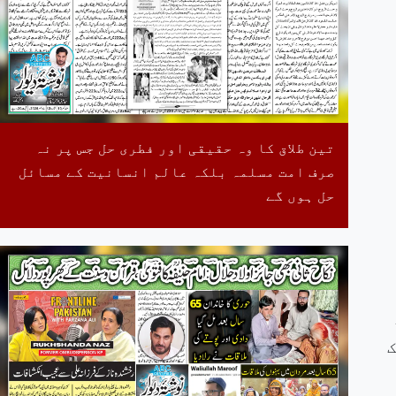
تین طلاق کا وہ حقیقی اور فطری حل جس پر نہ
صرف امت مسلمہ بلکہ عالم انسانیت کے مسائل
حل ہوں گے