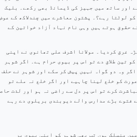
ے اور ساتھ میں جہیز کی ڈیمانڈ بھی رکھے۔ بلیک
کو لوٹتا رہے؟۔ پشتون معاشرے میں چندلاکھ کے عوض
 حقوق ہوتے ہیں وہی نام نہاد آزاد خواتین کے
یڑہ
غرق کردیا۔ مولانا اشرف علی تھانوی نے اپنی
و تین طلاق دے تو اس پر
بیوی حرام ہے۔ اگر شوہر
اگر وہ دو گواہ نہیں پیش کر سکے اور شوہر نے حلف
ورت کو خلع لینا چاہیے اور اگر خلع نہ ملے تو
باشرت کرے تو اس پر دل سے راضی نہ ہو اور لذت
حاص
ے فتوے بڑے مدارس والے دیوبندی بریلوی دے رہے
میں
منسلک ہوں تب بھی شوہر کو اپنی بیوی پر