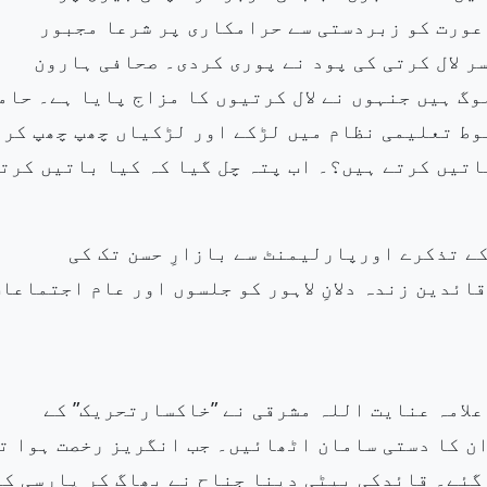
 عورت کو زبردستی سے
حرامکاری پر شرعا مجبور
ر لال کرتی کی پود نے پوری کردی۔ صحافی ہارون
گ ہیں جنہوں نے لال
کرتیوں کا مزاج پایا ہے۔ حام
وط تعلیمی نظام میں لڑکے اور لڑکیاں چھپ چھپ کر
اتیں کرتے ہیں؟۔ اب پتہ چل گیا کہ کیا باتیں کرت
ے تذکرے اورپارلیمنٹ سے بازارِ حسن تک کی
دین زندہ دلانِ لاہور کو جلسوں
اور عام
اجتماعات
علامہ عنایت اللہ مشرقی نے ”خاکسارتحریک” کے
ان کا دستی سامان اٹھائیں۔ جب انگریز رخصت ہوا ت
گئے۔ قائدکی بیٹی دینا جناح نے بھاگ کر پارسی
کز