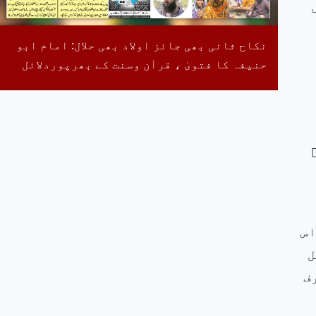
نکاح ثانی بھی جائز اولاد بھی حلال: امام ابو
حنیفہ کا فتویٰ ، قرآن وسنت کے بھرپوردلائل
اس
ل
ف