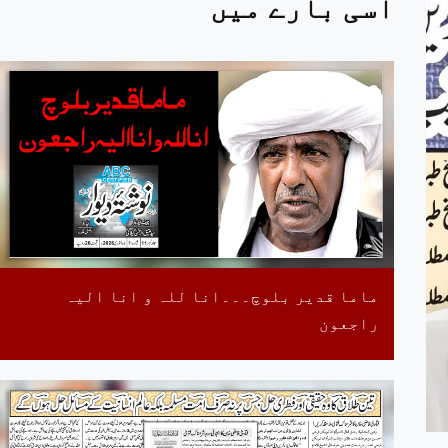
اسی بارے میں
ماما قدیر بلوچ۔۔۔انا للہ و انا الیہ
راجعون