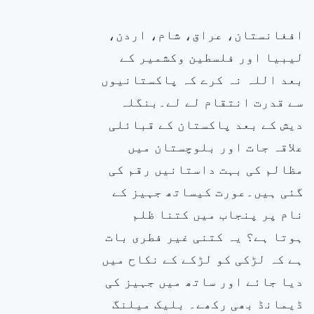
افغانستان، عراق، شام، اردن،
لیبیا اور
فلسطین وکشمیر کے
بعد اللہ نہ کرے کہ پاکستانیوں
سے قدرت انتقام لے لے۔بنگلہ
دیش کے بعد پاکستان کے قبائلی
علاقہ جات اور بلوچستان میں
مظالم کی
بہت داستانیں رقم کی
گئی ہیں۔عورت کیساتھ جہیز کے
نام پر پنجاب میں کتنا ظلم
ہوتا ہے؟ یہ کتنی غیر فطری
بات
ہے کہ لڑکی کو لڑکے کے نکاح
میں
دیا جائے اور ساتھ میں جہیز کی
ڈیمانڈ بھی رکھے۔ بلیک میلنگ