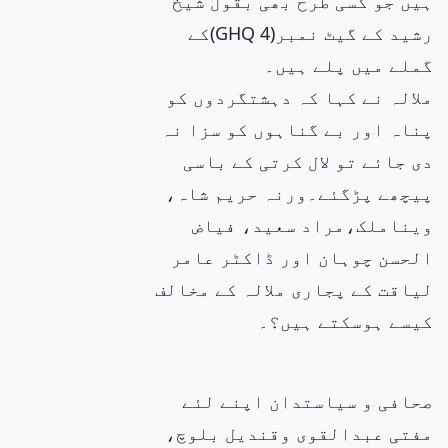
ہیں جو کسی طرح بھی بقول شیخ
رشید کے گیٹ نمبر(4 GHQ)کے
گملے میں پلے ہیں۔
ملالہ نے کہا کہ دہشتگردوں کو
پناہ اور
بے گناہوں
کو سزا نہ
دی جائے تو لال کرتی کے باسی
پیچھے پڑگئے۔ورنہ حریم شاہ،
ویناملک،مراد سعید، فیاض
الحسن چوہان اور ڈاکٹر عامر
لیاقت کے پجاری ملالہ کے مخالف
کیسے ہوسکتے ہیں؟۔
صحافی و سیاستدان اپنے لئے
مفتی عبدالقوی وقندیل بلوچ،