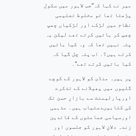
میر نے
کہا کہ”جب لاہور میں
سکول
پڑھتا تھا تو مخلوط تعلیمی
نظام میں لڑکے اور لڑکیاں چھپ
چھپ کر باتیں کرتے تھے لیکن یہ
پتہ نہیں تھا کہ وہ کیا باتیں
کرتے ہیں؟۔ اب پتہ چل گیا کہ
کیا باتیں کرتے تھے”۔
پر ہیرہ منڈی کو لاہور کے کوچے
گلیوں میں پھیلانے
کے تذکرے
اورپارلیمنٹ سے بازارِ حسن تک
کی کتابیںدستیاب ہیں۔ مذہبی
اورسیاسی جماعتوں کے قائدین
زندہ دلانِ لاہور کو جلسوں
اور