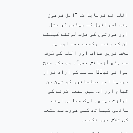
اللہ نے فرمایا کہ ”اہل فرعون
بنی اسرائیل کے بیٹوں کو قتل
اور عورتوں کی عزت لوٹنے کیلئے
ان کو زندہ رکھتے تھے اور یہ
سخت ترین عذاب اور اللہ کی طرف
سے بڑی
آزمائش تھی”۔ جب
مکہ فتح
ہوا تو نبیۖ نے سب کو آزاد قرار
دیدیا اور مسلمانوں کو تین دن
قیام اور اس میں متعہ کرنے کی
اجازت دیدی۔ ایک صحابی اپنے
ساتھی کیساتھ کسی عورت سے متعہ
کی تلاش میں نکلے۔