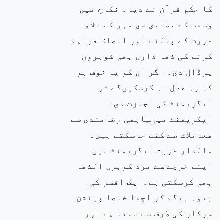
کا حکم قرآن نے دیا۔ نکاح میں
وسعت کے
مطابق حق
مہر کے علاوہ
عورت کے پالنے اور انصاف فراہم
کرنے کی ذمہ داری بھی شوہروں
پرڈال دی۔ اگر ان کو یہ خوف ہو
کہ وہ عدل نہ کرسکیںگے تو
ایگریمنٹ کی اجازت دی۔
ایگریمنٹ میںباہمی رضامندی سے
معاملات طے کئے جاسکتے ہیں۔
مالدار عورت ایگریمنٹ میں
اپنے خرچے سے مرد کوبری الذمہ
بھی کرسکتی ہے۔ایک افسر کی
بیوہ بیگم کو اچھا خاصا پینشن
سرکار کی طرف سے ملتا ہے اور