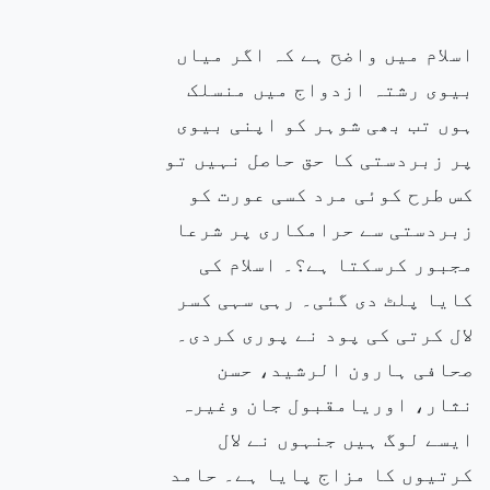
اسلام میں واضح ہے کہ اگر
میاں
بیوی رشتہ ازدواج میں
منسلک
ہوں تب بھی شوہر کو اپنی بیوی
پر زبردستی کا حق حاصل نہیں تو
کس طرح کوئی مرد کسی عورت کو
زبردستی سے
حرامکاری پر شرعا
مجبور کرسکتا ہے؟۔ اسلام کی
کایا پلٹ دی گئی۔ رہی سہی کسر
لال کرتی کی پود نے پوری کردی۔
صحافی ہارون
الرشید، حسن
نثار، اوریامقبول جان وغیرہ
ایسے لوگ ہیں جنہوں نے لال
کرتیوں کا مزاج پایا ہے۔ حامد