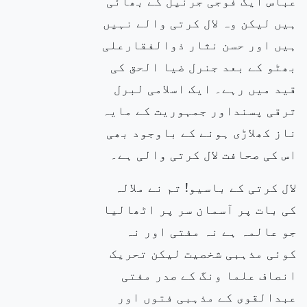
عباس ایک فوجی جرنیل کے بھائی
ہیں لیکن وہ لال کرتی والے نہیں
ہیں اور حسن نثار ذوالفقارعلی
بھٹو کے بعد جنرل ضیا الحق
کی
قید میں رہے۔ ایک اسلامی لبرل
ترقی پسنداور جمہوریت کے مایہ
ناز کھلاڑی ہونے کے باوجود بھی
اس کی صحافت لال کرتی والی ہے۔
لال کرتی کے باسیو! تم نے ملالہ
کی
بات پر آسمان سر پر اٹھالیا
جو عالمہ ہے نہ مفتی اور نہ
کوئی مذہبی شخصیت لیکن تحریک
انصاف علما ونگ کے صدر مفتی
عبدالقوی
کے مذہبی فتوں اور