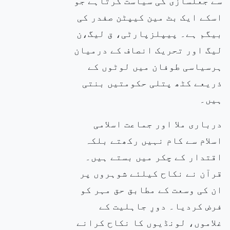
سے جعلسازی کی سیاست کرتاہے جو
اسکے ایک بٹ مین کیپٹن صفدر کی
بیگم ہے۔ پیپلزپارٹی، ق لیگ،ن
لیگ اور تحریک انصاف کے درمیان
ہرسیاسی طوفان میں لوٹوں کے
ذریعے کٹھ پتلی حکومتیں بنتی
ہیں۔
درباری ملا اور جماعت اسلامی
اسلام سے کام نہیں رکھتے بلکہ
اقتدار کے چکر میں بستے ہیں۔
قرآن نے نکاح کیلئے شوہروں پر
ان کی وسعت کے
مطابق حق مہر کو
فرض کردیا۔ دورِ جاہلیت کے
غلاموں، لونڈیوں کا نکاح کرانے