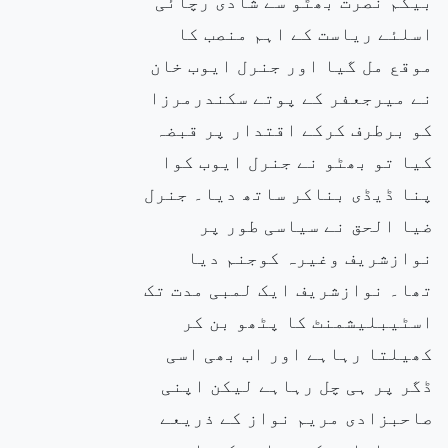
بیگم
نصرت بھٹو سے شادی رچائی
اسلئے ریاست کے اہم منصب کا
موقع مل گیا اور جنرل ایوب خان
نے میرجعفر کے پوتے سکندرمرزا
کو برطرف کرکے اقتدار پر قبضہ
کیا
تو بھٹو نے جنرل ایوب
کوا
پنا ڈیڈی بناکر ساتھ دیا۔ جنرل
ضیا الحق نے سیاسی
طور پر
نوازشریف وغیرہ کوجنم دیا
تھا۔ نوازشریف ایک لمبی
مدت تک
اسٹیبلیشمنٹ کا پٹھو بن کر
کھیلتا رہاہے اور اب بھی اسی
ڈگر پر ہی چل رہاہے لیکن اپنی
صاحبزادی مریم نواز کے ذریعے