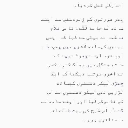
اتارکر قتل کردیا۔
پھر عورتوں کو زبردستی سے اپنے
ساتھ لے جانے لگے۔ نانی غلام
فاطمہ نے
بیٹی سے کہا کہ اپنی
بہنوں کیساتھ لاشوں میں چھپ جا۔
اور خود اپنے چھوٹے بچے کے
ساتھ جنگل میں بھاگ گئی۔ کسی
نے آخری
مرتبہ
دیکھا کہ ایک
چھڑی لیکر دشمنوں کیساتھ
لڑرہی تھی لیکن دشمنوں نے اس
کو قابوکرلیا اور اپنے ساتھ لے
گئے”۔ اس طرح کی بہت ظالمانہ
داستانیں ہیں ۔