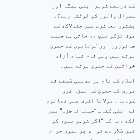
کے ذریعے شوہر اپنی بیگم اور
سسرال والوں کو لوٹتا رہے؟۔
پشتون معاشرے میں چندلاکھ کے
عوض لڑکی بیچ دی جاتی ہے جیسے
جانوروں
اور
لونڈیوں کے حقوق
ہوتے ہیں وہی نام نہاد آزاد
خواتین کے حقوق ہوتے ہیں۔
اسلام کے نام پر مذہبی طبقے نے
عورت کے حقوق کا بیڑہ
غرق
کردیا۔ مولانا اشرف علی تھانوی
نے اپنی کتاب ”حیلہ ناجزہ” میں
لکھ دیا کہ ”اگر شوہر
بیوی کو
تین طلاق دے تو اس پر
بیوی حرام