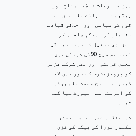
بہن مادرملت فاطمہ جناح اور
بیگم رعنا لیاقت علی خان نے
قوم کی سیاسی اور اخلاقی قیادت
سنبھال لی۔ بیگم صاحبہ کو
اعزازی جرنیل کا درجہ دیا گیا
تھا۔ جس طرح 90کی دہائی میں
معین قریشی اور پھر شوکت عزیز
کو پرویزمشرف
کے دور میں لایا
گیا، اسی طرح محمد علی بوگرہ
کو امریکہ سے امپورٹ کیا گیا
تھا۔
ذوالفقار علی بھٹو نے صدر
سکندر مرزا کی بیگم
کی کزن