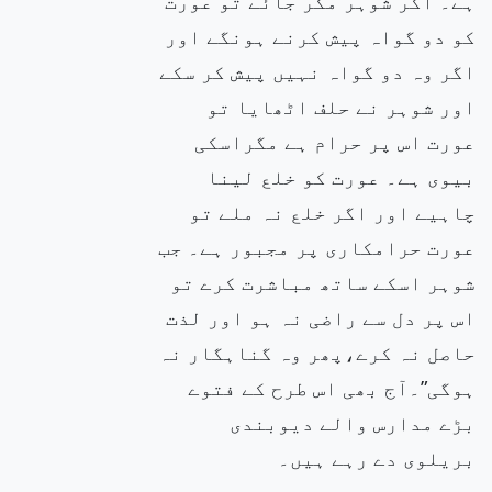
ہے۔ اگر شوہر مکر جائے تو عورت
کو دو گواہ پیش کرنے ہونگے اور
اگر وہ دو گواہ نہیں پیش کر سکے
اور شوہر نے حلف
اٹھایا تو
عورت اس پر حرام ہے مگراسکی
بیوی ہے۔ عورت کو خلع لینا
چاہیے اور اگر خلع نہ ملے تو
عورت حرامکاری پر مجبور ہے۔ جب
شوہر اسکے ساتھ مباشرت کرے تو
اس پر دل سے راضی نہ ہو اور لذت
حاصل نہ کرے،پھر وہ گناہگار نہ
ہوگی”۔آج بھی اس طرح کے فتوے
بڑے مدارس والے دیوبندی
بریلوی دے رہے ہیں۔