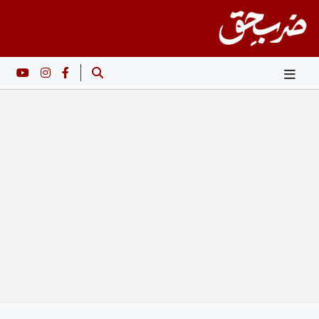
Ski
t
conten