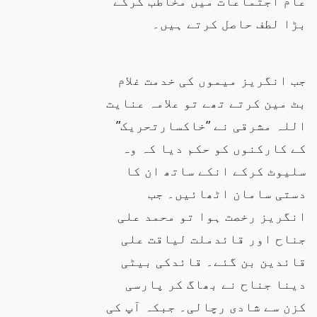
عام
اجتماعات میں مخاطب کرکے
بڑا لطف حاصل کرتے ہیں۔
جب انگریز میموں کی خدمت
غلام
بٹ مین
کرتے تھے تو علامہ عنایت
اللہ مشرقی نے ”خاکسارتحریک”
کے کارکنوں کو حکم دیا کہ وہ
سلیوٹ کرکے انکے ساتھ ان کا
دستی سامان اٹھائیں۔ جب
انگریز رخصت ہوا تو محمد علی
جناح اور قائدملت لیاقت علی
قائدین بن گئے۔ قائدکی بیٹی
دینا جناح نے بھاگ کر پارسی
کزن سے شادی رچالی۔ جبکہ آپ کی