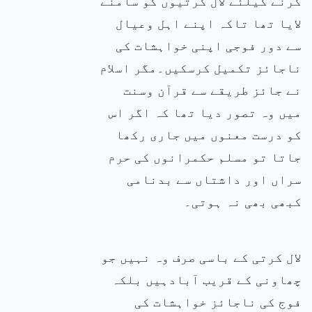
کرنے کیلئے لال کرتیوں
کو سامنے
لایا تھا تاکہ
اپنے اہل وعیال
سے دور فوجی اپنی خواہشات کی
ناجائز تکمیل کرسکیں۔مگر اسلام
نے جائز طریقے سے
قرآن وسنت
میں وہ تصور دیا تھا کہ اگر اس
کو درست معنوں میں جاری رکھا
جاتا تو مسلم حکمرانوں کی حرم
سراں اور داشتاں سے بدنامی
کبھی بھی نہ ہوتی۔
لال کرتی کے باسی صرف
وہ نہیں جو
چھاونی کے قریب آبادہیں بلکہ
فوج کی ناجائز خواہشات کی