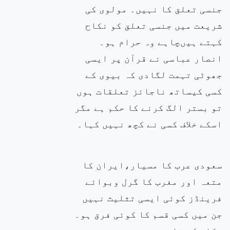
جنسی تعلق کا نہیں۔ مولوی کی
شریعت میں جنسی تعلق کو نکاح
کہتے ہیںچاہے وہ حرام ہو۔
انصار عباسی نے
قرآن پر ایسی
جھوٹی تہمت لگادی کہ بیوی کے
کسی کیساتھ ناجائز تعلقات ہوں
تو بستر الگ کرنے کا حکم ہے مگر
اسکے خلاف کسی نے کچھ نہیں کہا۔
سعودی عرب کا مسیار،ایران کا
متعہ اور مغرب کا گرل
وبوائے
فرینڈز کوئی ایسی تثلیث نہیں
جن میں کسی قسم کا کوئی فرق ہو۔