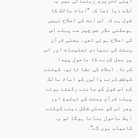
اپنی تحریری رہنمائی میں یہ
لکھ دیا تھا کہ ”امام مالک کا
قول ہے کہ اس امت کی اصلاح نہیں
ہوسکتی مگر جس
چیز سے پہلے اس
کی اصلاح ہوئی تھی۔ یعنی قرآن
وسنت کی بنیادی تعلیمات اور اس
پر عمل کرنے کا ماحول پیدا
کرنا۔ اسلام کی
نشا ثانیہ کیلئے
کوشش کرنے والوں کو امام مالک
کے اس قول کو سامنے رکھتے ہوئے
پہلے قرآن وسنت کی تبلیغ اور
پھر اس کو عملی شکل دینے کیلئے
ایک ماحول بنانا ہوگا تو وہ
کامیاب ہوں گے”۔