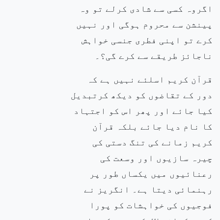
اگروہ کسی سے شادی کرلے تو وہ
پینشن سے محروم ہوگی اور نہیں
کرے تو اپنی فطری جنسی خواہش
ناجائز طریقے سے کرے گی؟۔
قرآن کریم اسلئے نہیں ہے کہ
دور کے
تقاضوں کو دیکھ کرتبدیل
کیا
جائے اور پھر اس کو اجتہاد
کا نام دیا جائے بلکہ قرآن
کریم زمانے کی تنگ دستی کی
چیرہ سازیوں اور وسعت
کی
رعنائیوں میں یکساں طور پر
رہنمائی دیتا ہے۔ انگریز نے
فوجیوں کی خواہشات کو پورا