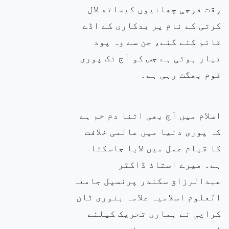
وقت فوجی چھانیوں کیساتھ لال
کرتی کے نام پر بدکاری کے اڈے
قائم کئے گئے، جن سے وہ پود
تیار ہوئی ہے جس کو آج تک پوری
قوم بھگت رہی ہے۔
اسلام میں آج بھی اتنا دم خم ہے
کہ پوری دنیا میں عالمی خلافت
کا قیام عمل میں لایا جاسکتا
ہے۔ میرے استاذ ڈاکٹر
عبدالرزاق سکندر پرنسپل جامعہ
العلوم اسلامیہ علامہ بنوری ٹان
کراچی نے ہماری تحریک
کیلئے