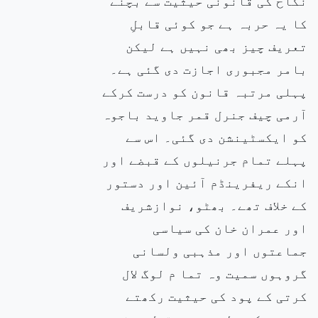
نکاح کی قانونی حیثیت سے بچنے
کا
یہ حربہ ہے جو کوئی قابلِ
تعریف چیز بھی نہیں ہے لیکن
بامر مجبوری اجازت دی گئی ہے۔
پہلی مرتبہ قانون کو درست کرکے
آرمی
چیف جنرل قمر جاوید باجوہ
کو ایکسٹینشن دی گئی۔ اس سے
پہلے تمام جرنیلوں کے قبضے اور
انکے ریفرینڈم آئین اور دستور
کے خلاف تھے۔ بھٹو، نوازشریف
اور عمران خان کی سیاسی
جماعتوں اور مذہبی ولسانی
گروہوں سمیت وہ تما م لوگ لال
کرتی کے پود کی حیثیت رکھتے