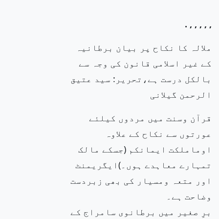
.
,
,
,
,
,
ملالہ کا نکاح پر بیان برطانیہ
کے غیر اسلامی قانون کی وجہ سے
بالکل درست ہے،تحریر: سید عتیق
الرحمن گیلانی
قرآن وسنت میں مردوں کیلئے
عورتوں سے نکاح کے علاوہ
اوماملکت ایمانکم (جسکے مالک
تمہارے معاہدے ہوں۔)ایگریمنٹ
اور متعہ ومسیار کی بھی زبردست
وضاحت ہے۔
برِ صغیر میں برطانوی سامراج کے