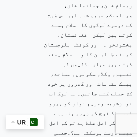
ریحام خان، جمائما خان،
ویناملک، حریم شاہ اور اس طرح
کے دوسرے لوگوں کاا سلام پسند
کرتے
ہیں لیکن افغانستان،
پختونخواہ اور کوئٹہ بلوچستان
کیلئے طالبان کا وہ اسلام پسند
کرتے ہیں جہاں لڑکیوں کی
تعلیم، وکلا، سکولوں، مساجد،
پبلک
مقامات اور گھروں پر خود
کش حملے کئے جائیں۔ یہ لوگ اب
نوازشریف ومریم نواز کو ہیرو
اور پاک فوج کو زیرو بنارہے
ہیں۔اگر اصل غلط ہے تو کم اصل
UR
کیسے درست ہوسکتا ہے؟۔جعلی