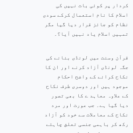
کردار پر کوئی بات نہیں کی
اسلام کا نام استعمال کرکے سودی
نظام کو جائز قرار دیا گیا مگر
تمہیں اسلام یاد نہیں آیا؟۔
قرآن وسنت میں لونڈی بنانے کی
جگہ لونڈی آزاد کرنے اور ان
کا
نکاح کرانے کے واضح احکام
موجود ہیں اور دوسری طرف نکاح
کے علاوہ معاہد ے کا بھی تصور
دیا گیا ہے۔ جب عورت اور مرد
نکاح کے معاملات سے
خود کو آزاد
رکھ کر باہمی جنسی تعلق چاہتے