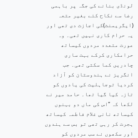
لونڈی بنانے
کی جگہ پر باہمی
رضا سے نکاح کئے بغیر متعہ
(ایگریمنٹ)کی اجازت دی تھی اور
یہ حرام کاری نہیں تھی۔ وہ
عورت متعدد
مردوں کیساتھ
حرامکاری کرکے بہت ساری
چادریں کما سکتی تھی۔ جب
انگریز نے ہندوستان کو آزاد
کردیا توجاہلیت کی یادوں
کو
تازہ کیا گیا تھا۔ حامد میر نے
لکھا کہ ”اس کی ماں دو بہنوں
کیساتھ نانی غلام فاطمہ کیساتھ
ہجرت کر رہی تھی تو بس
سے ہندوں
اور
سکھوں نے سب مردوں کو