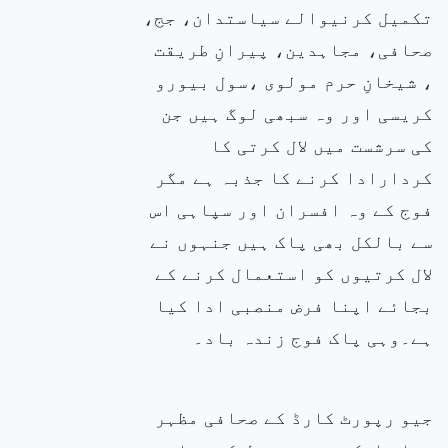
تکمیل کرنیوالے سیاستدان، جج،
صحافی، مجاہدین، پیرانِ طریقت
، شیخانِ حرم
مولوی ،سول بیورو
کریسی اور وہ سبھی لوگ ہیں جن
کی سرشست میں لال کرتی کا
کردارادا کرنے کا جذبہ ہے
مگر
فوج کے وہ افسران اور سپاہی اس
سے بالکل بھی پاک ہیں جنہوں نے
لال کرتیوں کو استعمال کرنے کے
بجائے اپنا فرض منصبی ادا کیا
ہے۔وہی پاک فوج زندہ باد۔
جیو رپورٹ کارڈ کے صحافی مظہر