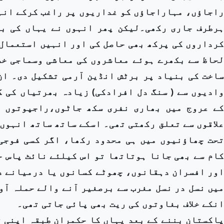
راجاؤں، مہاراجاؤں کو غداریوں پر راغب کرکے انہ
ہرطرف جاری رکھی۔لیکن پھر انہوں نے یہاں کی ب
کرداروں کی پرکھ بھی حاصل کی اور انہیں استعمال
لحاظ سے بکھرے ہوئے معاشروں کی معاشی وسماجی خص
ساخت کی بنیاد پر برٹش انڈین آرمی تشکیل دی۔ ان 
وادیوں سے ( سنگ دل افرادکی) زیادہ بھرتیاں کی 
کے عروج میں بھاری نفری سکھ جاٹوں،راجپوتوں ا
علاقوں سے تعلق رکھتی تھی۔ اسکے ساتھ ساتھ انہوں
تحت چھاؤنیوں میں ہی محدود رکھا، اگر کسی فوجی
کام سے بھی جانا ہوتاتھا تو اس کیلئے نائٹ پاس 
اور افسران دہقانوں، چھوٹے کسانوں یا درمیانے د
میں نسل در نسل مغرب سے برصغیر آنے والے حملہ آو
انکے خلاف بغاوتوں کی ریت بھی پائی جاتی تھی۔
پاکستان بننے کے بعد یہاں کا حکمران طبقہ اپنی