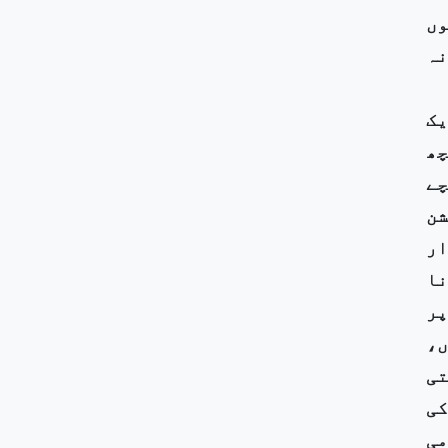
وں
نہ
یک
چھ
چے
شن
ار
نا
پر
ں سکھوں،
تی
کی
می