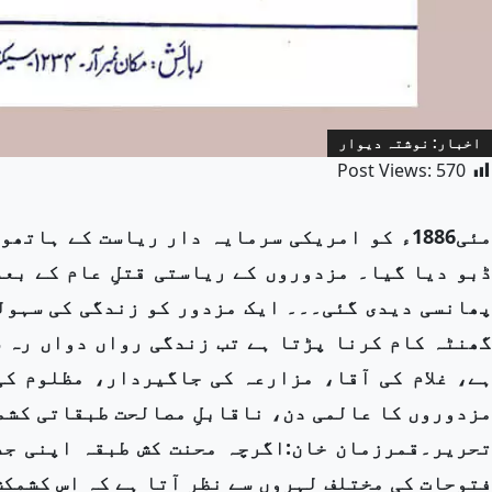
اخبار: نوشتہ دیوار
Post Views:
570
مئی1886ء کو امریکی سرمایہ دار ریاست کے ہا
ڈبو دیا گیا۔ مزدوروں کے ریاستی قتلِ عام کے بعد
پھانسی دیدی گئی۔۔۔ ایک مزدور کو زندگی کی سہول
گھنٹہ کام کرنا پڑتا ہے تب زندگی رواں دواں رہ س
ہے، غلام کی آقا، مزارعہ کی جاگیردار، مظلوم کی
مزدوروں کا عالمی دن، ناقابلِ مصالحت طبقاتی کش
تحریر۔قمرزمان خان:اگرچہ محنت کش طبقہ اپنی جد
فتوحات کی مختلف لہروں سے نظر آتا ہے کہ اس کشمکش