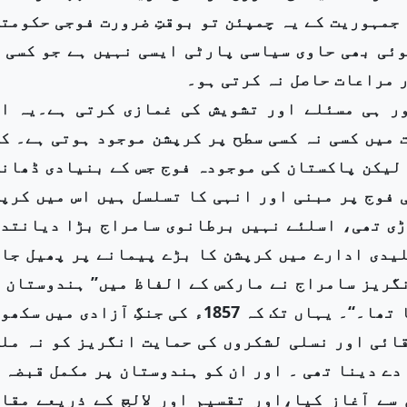
 جمہوریت کے یہ چمپئن تو بوقتِ ضرورت فوجی حکومت
وئی بھی حاوی سیاسی پارٹی ایسی نہیں ہے جو کسی 
 مراعات حاصل نہ کرتی ہو۔
ر ہی مسئلے اور تشویش کی غمازی کرتی ہے۔یہ ا
 میں کسی نہ کسی سطح پر کرپشن موجود ہوتی ہے۔ ک
 لیکن پاکستان کی موجودہ فوج جس کے بنیادی ڈھان
 فوج پر مبنی اور انہی کا تسلسل ہیں اس میں کرپ
ڑی تھی، اسلئے نہیں برطانوی سامراج بڑا دیانتد
لیدی ادارے میں کرپشن کا بڑے پیمانے پر پھیل جا
گریز سامراج نے مارکس کے الفاظ میں’’ ہندوستان 
قبضہ ہندوستان(برصغیر) کی فوجوں کے ذریعہ ہی کیا تھا۔‘‘۔ یہاں تک کہ 1857ء کی جنگِ آزادی می
قائی اور نسلی لشکروں کی حمایت انگریز کو نہ مل
دے دینا تھی ۔ اور ان کو ہندوستان پر مکمل قبضہ 
سے آغاز کیا،اور تقسیم اور لالچ کے ذریعے مقا