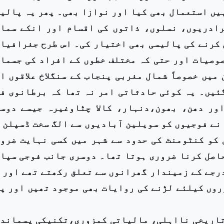
یں استعمال بھی کیا اور نوازا بھی۔ پھر یہ پالی
رادریوں، نسلوں، ذاتوں کی اقسام اور انکے سما
 کرنے کی پالیسی بھی اختیار کی۔ اس طرح جغرافیا
وصیات اور حتی کہ مختلف خطوں کے افراد کی جسما
میں خصوصاً شمال مغربی پنجاب کے سنگلاخ علاقوں ا
گئیں۔ یہ کوئی حادثاتی امر نہ تھا کہ برطانوی ف
ور دھن، بھون،دنہار، کالا چٹاوغیرہ جیسے دوس
 نے فوجیوں کو سویلین آبادیوں سے الگ سخت ڈسپلن 
 کو کنٹومنٹ کی حدود سے شہر میں کسی نہایت ضرو
حاصل کرنا ضروری ہوتا تھا۔ دوسری جانب فوجی سپا
رجے کے زمیندار گھرانوں سے تعلق رکھتے تھے اور 
روں کیلئے لڑنے کی روایات بھی موجود تھیں اور پ
 تاریخی نااہلی، مالیاتی کمزوری،تکنیکی پسماند