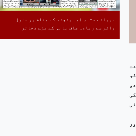
دریائے ستلج اور پنجند کے مقام پر منرل
واٹر سے زیادہ صاف پانی کے بڑے ذخائر
یں
کو
دو
کی
ئی
ور