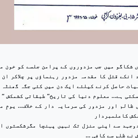
تھوں شکاگو میں جب مزدوروں کے پرامن جلسے کو خون م
 انکے قتل کا مقدمہ مزدور رہنماؤں پر چلاکر ان 
یات حاصل کرنے کیلئے ایک دن میں کئی جگہ گھنٹہ 
کتی ہے… معلوم دنیا کی تاریخ’’ طبقاتی کشمکش ‘‘ 
 ظالم اور مزدور کی سرمایہ دار کے خلاف… یومِ م
مکش کاعلمبردار
وجہد سے اپنی منزل تک نہیں پہنچا مگرشکستوں ا
 نے ظلم سے کافی …