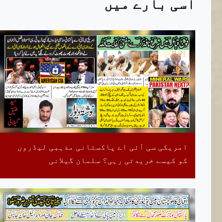
اسی بارے میں
امریکی سی آئی اے پاکستانی مذہبی لیڈروں
کو کیسے خریدتی رہی؟ سلمان گیلانی