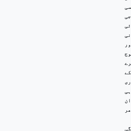
سی
جی
ئی
نی
ور
وج
رے
کے
ری
ہی
ان
ھر
گی