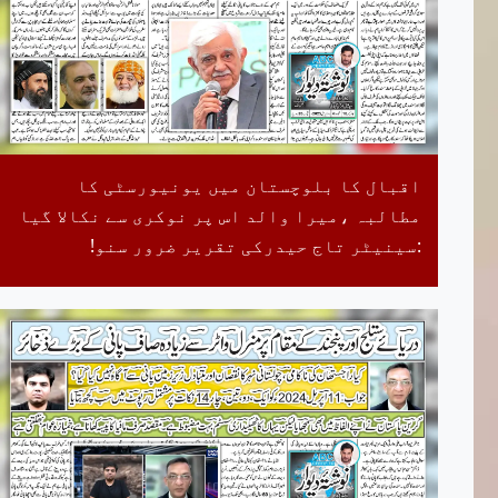
اقبال کا بلوچستان میں یونیورسٹی کا
مطالبہ ،میرا والد اس پر نوکری سے نکالا گیا
:سینیٹر تاج حیدرکی تقریر ضرور سنو!