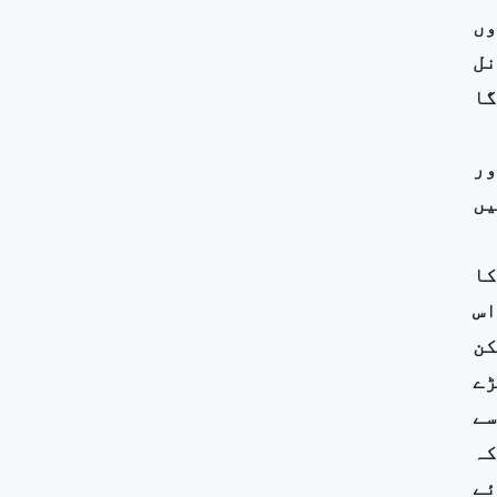
اروں
رزایک کرنل
گا
ور
یں
کا
اس
کن
ڑے
سے
کہ
ئے