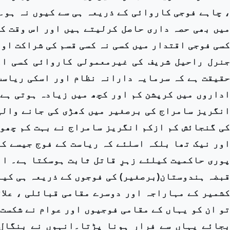
، چاہے فوجی کاروائی کے ذریعہ ہی سے کیوں نہ ہو۔
میں بھی حصہ داری حاصل کرلیتے ہیں اور اس وقت ک
کسی فوجی اقتدار میں کسی نہ کسی قسم کی شراکت اور
جنرل راحیل شریف کی غیرمعمولی کاروائی کسی او
حقیقت ہے کہ سرمایہ دارانہ نظام اور اسکی ریاست
اداروں میں کرپشن کم اور کچھ میں زیادہ ہوتی ہے
انگریز سامراج کی برصغیر میں کھڑی کی جانے والی
کی گنجائش کم ازکم انگریز سامراج نے بہت کم چھو
اور نیک تھا بلکہ اسلئے کہ ریاست کے فوج جیسے ک
پوری حاکمیت کیلئے زہرِ قاتل ثابت ہوسکتا ہے۔ ان
کشمیر کے مہاراجہ اور دوسرے مقامی قبائلی ، علا
تو ان کو یہاں کے مقامی فوجیوں اور عوام نے شکست 
بجائے یہاں سے فرار ہونا پڑتا۔انہوں نے بنگال 