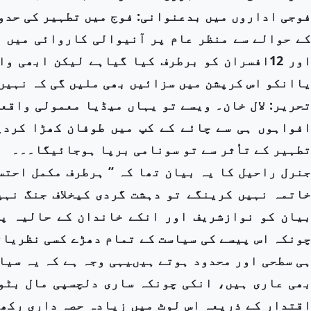
اور 12افسران کو برطرف کیا گیاہے لیکن ابھی
یاانکو اس کرپشن میں سزائیں بھی ملیں گی کہ نہیں
تحریر: لال خان۔ ویسے تو یہاں میڈیا معمولی واقع
افواہوں ہی سے چائے کے کپ میں طوفان کھڑا کردی
تطہیر کے تأثر سے تو سونامی برپا ہوجائیگا۔۔۔
جنرل راحیل کا یہ بیان تھا کہ ’’ ہرطرف مکمل احتس
خاتمہ نہیں کرینگے تو دہشت گردی کیخلاف جنگ نہیں
بیان کو نوازشریف اور انکے خاندان کے حالیہ پ
چونکہ اس پیسے کی سیاست کے تمام دھڑے کسی نظریات
ہی سطحی اور محدود ہوتے ہیںیہی وجہ ہے کہ یہ سیا
بھی عاری ہیں، انکی چونکہ ساری دلچسپی مال بٹو
اقتدار کے ذریعہ اس لوٹ میں زیادہ حصہ داری رکھ