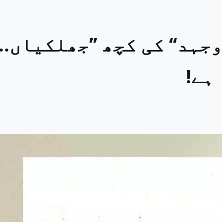
جہد‘‘ کی کچھ ’’جھلکیاں..
ہے!