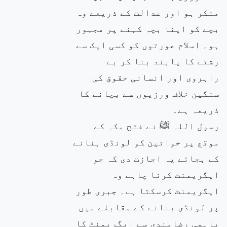
منکر ہو اور عدالت کے ذریعے وہ
بچے کو اپنا بچہ کہنے پر مجبور
ہو۔ اسلام عورتوں کو کسی ایک سے
رشتے کا پابند بنا کر بے
راہروی اور انسانی حقوق کی
سنگین خلاف ورزیوں سے بچانے کا
ذریعہ ہے۔
رسول اللہ ﷺ نے فتح مکہ کے
موقع پر خواتین کو لونڈی بنانے
کے بجائے یہ اجازت دی کہ جو
ایگریمنٹ کرنا چاہے وہ
ایگریمنٹ کرسکتا ہے۔ جبری طور
پر لونڈی بنانے کے مقابلے میں
باہمی رضامندی سے ایگریمنٹ کا