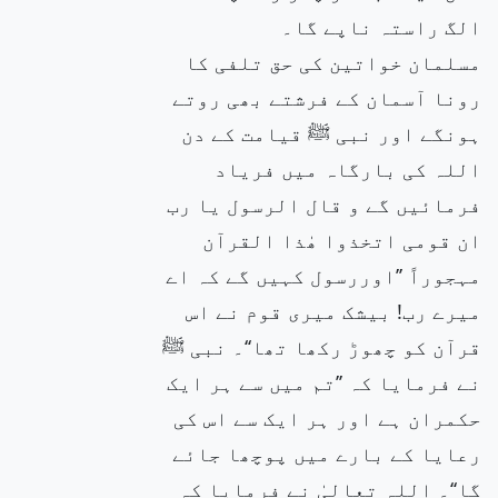
الگ راستہ ناپے گا۔
مسلمان خواتین کی حق تلفی کا
رونا آسمان کے فرشتے بھی روتے
ہونگے اور نبی ﷺ قیامت کے دن
اللہ کی بارگاہ میں فریاد
فرمائیں گے و قال الرسول یا رب
ان قومی اتخذوا ھٰذا القرآن
مہجوراً ’’اوررسول کہیں گے کہ اے
میرے رب! بیشک میری قوم نے اس
قرآن کو چھوڑ رکھا تھا‘‘۔ نبی ﷺ
نے فرمایا کہ ’’تم میں سے ہر ایک
حکمران ہے اور ہر ایک سے اس کی
رعایا کے بارے میں پوچھا جائے
گا‘‘۔ اللہ تعالیٰ نے فرمایا کہ