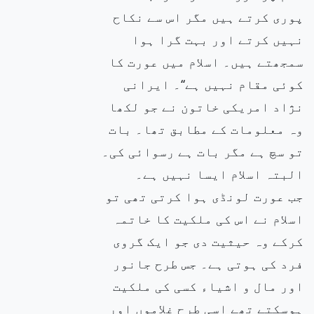
پوری کرتے ہیں مگر اس سے نکاح
نہیں کرتے اور بہت گرا ہوا
سمجھتے ہیں۔ اسلام میں عورت کا
کوئی مقام نہیں ہے‘‘۔ ایرانی
نژاد امریکی خاتون نے جو لکھا
وہ معلومات کے مطابق تھا۔ بات
تو سچ ہے مگر بات ہے رسوائی کی۔
البتہ اسلام ایسا نہیں ہے۔
جب عورت لونڈی ہوا کرتی تھی تو
اسلام نے اس کی ملکیت کا خاتمہ
کرکے وہ حیثیت دی جو ایک گروی
فرد کی ہوتی ہے۔ جس طرح جانور
اور مال و اشیاء کسی کی ملکیت
ہوسکتے تھے اسی طرح غلاموں اور