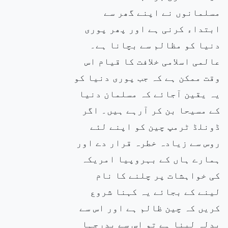
مسلمانوں نے اپنے گھر سے
ابتداء کرنی ہے اور پھر پوری
دنیا کو مظالم سے بچانا ہے۔
عالمی اسلامی خلافت کا قیام اس
وقت ممکن ہے کہ جب پوری دنیا کو
یہ یقین آجائے کہ مسلمان دنیا
کے مسیحا بن کر آرہے ہیں۔ اگر
ڈونلڈ ٹرمپ چین کو اپنے لئے
روس سے زیادہ خطرہ قرار دے اور
ہمارے ہاں کے بہروپیا امریکہ
کی خواہشات پر چلنے کا نام
لینے کے بجائے یہ کہنا شروع
کریں کہ چین ظالم ہے اور اس سے
بدلہ لینا ہے تو اس سے بدرجہا