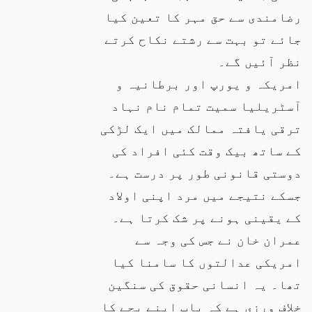
رضامندی سے حق مہر کا تعین کیا
جائے تو بہت سے رشتے نکاح کرتے
نظر آئیں گے۔
امریکہ و یورپ اور برطانیہ و
آسٹریلیا سمیت تمام نام نہاد
ترقی یافتہ ممالک میں ایک لڑکی
کے ساتھ بیک وقت کئی افراد کی
دوستی قانونی طور پر درست ہے۔
جسکے نتیجے میں مرد اپنی اولاد
کے یقینی ہونے پر شک کرتا ہے۔
عمران خان نے جس کی وجہ سے
امریکی عدالتوں کا سامنا کیا
تھا۔ یہ انسانی حقوق کی سنگین
خلاف ورزی ہے کہ باپ اپنے بچے کا