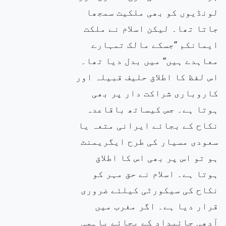
لونڈیوں کو بھی ملکیت سمجھا
جاتا تھا۔ لیکن اسلام نے ملکت
ایمانکم ’’جسکے مالک تمہارے
معاہدے ہیں‘‘ میں بدل دیا تھا۔
اس لفظ کا اطلاق حلیف قبیلہ اور
کاروباری شراکت دار پر بھی
ہوتا ہے۔ جس کیساتھ باقاعدہ
نکاح کے بجائے ایرانی متعہ یا
سعودی مسیار کی طرح ایگریمنٹ
ہو تو اس پر بھی اس کا اطلاق
ہوتا ہے۔ اسلام نے حق مہر کو
نکاح کی سیکورٹی کیلئے ضروری
قرار دیا ہے۔ اگر مغرب میں
آدھی جائیداد کے بجائے باہمی