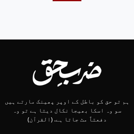
ہم تو حق کو باطل کے اوپر پھینک مارتے ہیں
سو وہ اسکا بھیجا نکال دیتا ہے تو وہ
دفعتاً مٹ جاتا ہے. (القرآن)