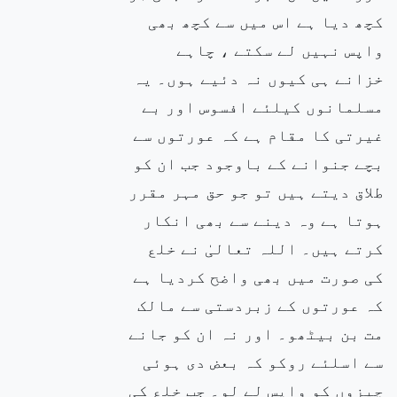
کچھ دیا ہے اس میں سے کچھ بھی
واپس نہیں لے سکتے ، چاہے
خزانے ہی کیوں نہ دئیے ہوں۔ یہ
مسلمانوں کیلئے افسوس اور بے
غیرتی کا مقام ہے کہ عورتوں سے
بچے جنوانے کے باوجود جب ان کو
طلاق دیتے ہیں تو جو حق مہر مقرر
ہوتا ہے وہ دینے سے بھی انکار
کرتے ہیں۔ اللہ تعالیٰ نے خلع
کی صورت میں بھی واضح کردیا ہے
کہ عورتوں کے زبردستی سے مالک
مت بن بیٹھو۔ اور نہ ان کو جانے
سے اسلئے روکو کہ بعض دی ہوئی
چیزوں کو واپس لے لو۔ جب خلع کی