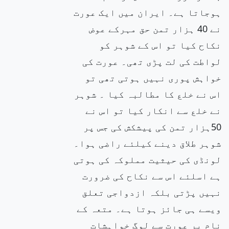
ہوجاتا ہے۔ ایران میں ایک عورت
نے 40 ہزار تمن حق مہرکے عوض
نکاح کیا تو اس کے شوہر کو
لواطت کی لت پڑی تھی۔ عورت کی
خواہش پوری نہیں ہوتی تھی تو
اس نے خلع کا مطالبہ کیا ۔ شوہر
نے خلع سے انکار کیا تو اس نے
50ہزار تمن کی پیشکش کی جس پر
شوہر طلاق دینے کیلئے راضی ہوا۔
لونڈی کی حیثیت مملوکہ کی ہوتی
ہے اسلئے اس سے نکاح کی ضرورت
نہیں پڑتی بلکہ ازدواجی تعلق
ویسے ہی جائز ہوتا ہے۔ متعہ کے
نام پر عورت سے لوگ خواہشات