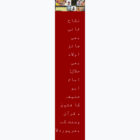
نکاح
ثانی
بھی
جائز
اولاد
بھی
حلال:
امام
ابو
حنیفہ
کا فتویٰ
، قرآن
وسنت کے
بھرپوردلائل