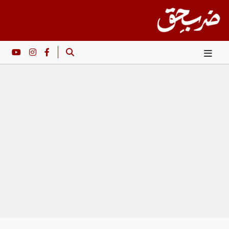
Ski
t
conten