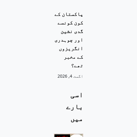
پاکستان کے
کون کونسے
گدی نشین
اور چوہدری
انگریزوں
کے مخبر
تھے؟
اگست 4, 2026
اسی
بارے
میں