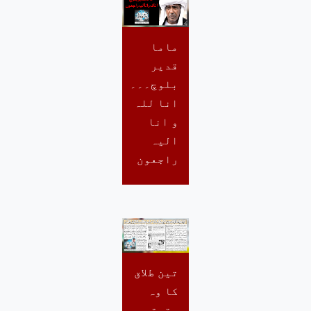
ماما
قدیر
بلوچ۔۔۔
انا للہ
و انا
الیہ
راجعون
تین طلاق
کا وہ
حقیقی