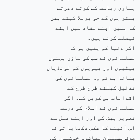
ہماری ریاست کے کرتے دھرتے
بہتر ہوں گے جو برملا کہتے ہیں
کہ ہمیں اپنے مفاد میں اپنے
فیصلے کرنے ہیں۔
اگر دنیا کو یقین ہو کہ
مسلمانوں نے سب کی ماؤں بہنوں
بیٹیوں اور بیویوں کو لونڈیاں
بنانا ہے تو وہ مسلمانوں کی
تذلیل کیلئے طرح طرح کے
اقدامات ہی کریں گے۔ اگر
مسلمانوں نے اسلام کی درست
تصویر پیش کی اور اپنے عمل سے
اس آئینے کا عکس دکھایا تو نہ
صرف مسلمان معاشرہ خوشیوں کی