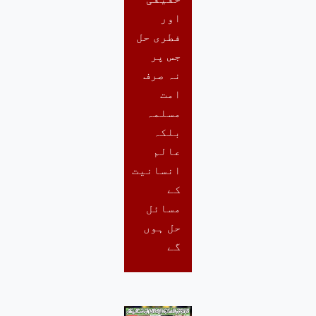
اور
فطری حل
جس پر
نہ صرف
امت
مسلمہ
بلکہ
عالم
انسانیت
کے
مسائل
حل ہوں
گے