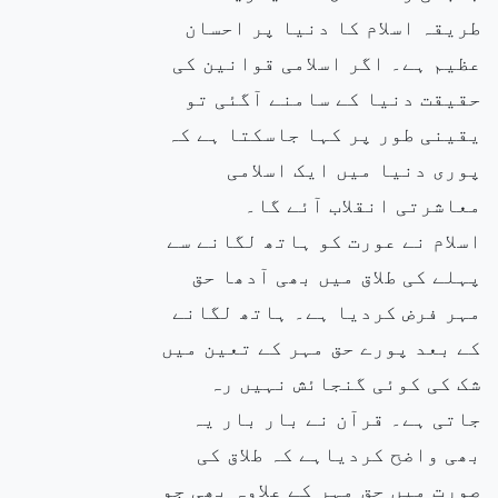
طریقہ اسلام کا دنیا پر احسان
عظیم ہے۔ اگر اسلامی قوانین کی
حقیقت دنیا کے سامنے آگئی تو
یقینی طور پر کہا جاسکتا ہے کہ
پوری دنیا میں ایک اسلامی
معاشرتی انقلاب آئے گا۔
اسلام نے عورت کو ہاتھ لگانے سے
پہلے کی طلاق میں بھی آدھا حق
مہر فرض کردیا ہے۔ ہاتھ لگانے
کے بعد پورے حق مہر کے تعین میں
شک کی کوئی گنجائش نہیں رہ
جاتی ہے۔ قرآن نے بار بار یہ
بھی واضح کردیاہے کہ طلاق کی
صورت میں حق مہر کے علاوہ بھی جو