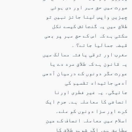
صورت میں حق مہر اور دی ہوئی
چیزیں واپس لینا جائز نہیں تو
طلاق میں یہ گنجائش کیسے نکل
سکتی ہے کہ اس کے حق مہر پر بھی
قبضہ جمالیا جائے؟ ۔
مغرب اور ترقی یافتہ ممالک میں
یہ قانون ہے کہ طلاق مرد دے یا
عورت مگر دونوں کے درمیان آدھی
آدھی جائیداد تقسیم کی
جائیگی۔ یہ غیر فطری اورنا
انصافی کا معاملہ ہے۔ جرم ایک
کرے اور سزا دونوں کو ملے۔
اسلام میں معاملہ انصاف کے عین
مطابق ہے۔ اگر شوہر طلاق کا