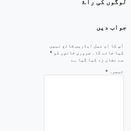
لوگوں کی راۓ
جواب دیں
آپ کا ای میل ایڈریس شائع نہیں
کیا جائے گا۔
ضروری خانوں کو
*
سے نشان زد کیا گیا ہے
تبصرہ
*