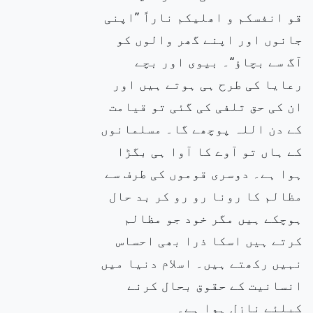
قو انفسکم و اھلیکم ناراً ’’اپنی
جانوں اور اپنے گھر والوں کو
آگ سے بچاؤ‘‘۔ بیوی اور بچے
رعایا کی طرح ہی ہوتے ہیں اور
ان کی حق تلفی کی گئی تو قیامت
کے دن اللہ پوچھے گا۔ مسلمانوں
کے ہاں تو آوے کا آوا ہی بگڑا
ہوا ہے۔ دوسری قوموں کی طرف سے
مظالم کا رونا رو رو کر بد حال
ہوچکے ہیں مگر خود جو مظالم
کرتے ہیں اسکا ذرا بھی احساس
نہیں رکھتے ہیں۔ اسلام دنیا میں
انسانیت کے حقوق بحال کرنے
کیلئے نازل ہوا ہے۔