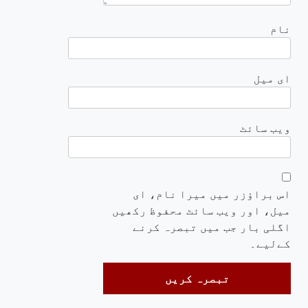
نام
ای میل
ویب‌ سائٹ
اس براؤزر میں میرا نام، ای
میل، اور ویب سائٹ محفوظ رکھیں
اگلی بار جب میں تبصرہ کرنے
کےلیے۔