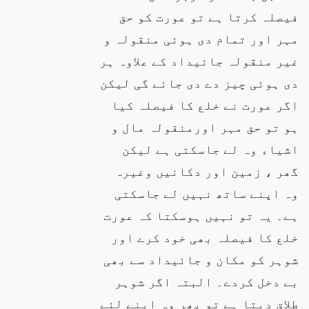
فیصلہ کرتا ہے تو عورت کو حق
مہر اور تمام دی ہوئی منقولہ و
غیر منقولہ جائیداد کے علاوہ ہر
دی ہوئی چیز دے دی جائے گی لیکن
اگر عورت نے خلع کا فیصلہ کیا
ہو تو حق مہر اورمنقولہ مال و
اشیاء وہ لے جاسکتی ہے لیکن
گھر ، زمین اور دکانیں وغیرہ
وہ اپنے ساتھ نہیں لے جاسکتی
ہے۔ یہ تو نہیں ہوسکتا کہ عورت
خلع کا فیصلہ بھی خود کرے اور
شوہر کو مکان و جائیداد سے بھی
بے دخل کردے۔ البتہ اگر شوہر
طلاق دیتا ہے تو پھر وہ اپنے لئے