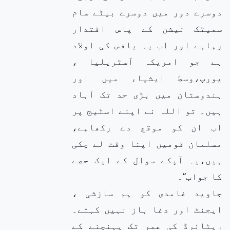
دوسرے دور میں دوسرے بیٹے سام
سمیٹک نیشن کے پاس اقتدار
رہاہے اور اب یہ یافس کی اولاد
ہے جو امریکہ آسٹریلیا ،
یورپ،وسط ایشیاء میں اور
ہندوستان میں بڑی حد تک آباد
ہیں۔ تو اللہ نے اپنے اسٹیج پر
اب ان کو موقع دے رکھاہے،
مسلمان قومیں اپنا وقت لے چکی
ہیں،یہ آپکے سوال کے ایک حصے
کا جواب‘‘۔
جاوید غامدی کو ہم سازشی ،
ایجنٹ اور دغا باز نہیں کہتے۔
ریٹائرڈ کی عمر تک پہنچنے کے