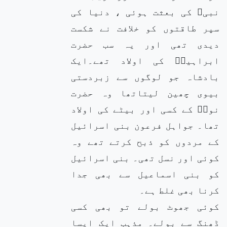
نبیﷺ کی بعثت ہوئی ، دنیا کی
سپر طاقتوں کو خلافت نے شکست
دیدی تھی اور یہ سب حضرت
ابراہیمؑ کی اولاد تھے۔ایک
بادشاہ جو لوگوں سے زبردستی
بیوی چھین لیتاتھا وہ حضرت
نوحؑ کے کسی اور بیٹے کی اولاد
تھا۔ جواہل فرعون بنی اسرائیل
کے مردوں کو ذبح کرتے تھے وہ
کوئی اور نسل تھی۔ بنی اسرائیل
کو بنی اسماعیل سے بھی جدا
کرنا بھی غلط ہے۔
کوئی جھوٹ بولے تو بھی کسی
ڈھنگ سے بولے۔ مذہب ایک ایسا