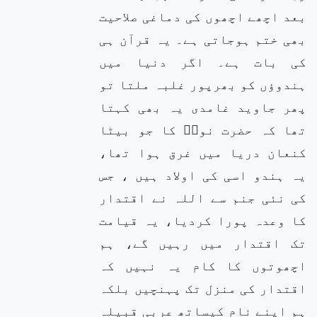
بعد اچھے اچھوں کی دماغی صلاحیت
بھی ختم ہوجاتی ہے۔ یہ قرآن ہی
کی بات ہے۔ اگر دنیا میں
ہندوؤں کو بھرپور غلبہ ملتا تو
پھر جاوید غامدی یہ بھی کہتا
تھا کہ حضرت نوحؑ کا جو بیٹا
کنعان دریا میں غرق ہوا تھا،
یہ ہندو اسی کی اولاد ہیں ، جس
کی نئی جنم سے اللہ نے اقتدار
کا وعدہ پورا کردیا، یہ قیامت
تک اقتدار میں رہیں گے، ہم
اچھوتوں کا کام یہ نہیں کہ
اقتدار کی منزل تک پہنچیں بلکہ
ہم اپنے نام کیساتھ عربی قبیلہ