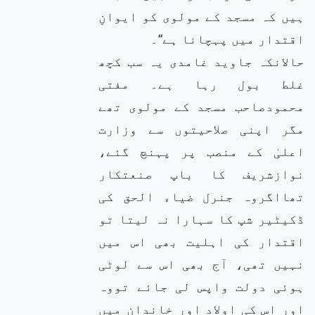
ہیں کہ مسجد کے مولوی کو ایوانِ
اقتدار میں پہچانا ہے‘‘۔
حالانکہ جاوید غامدی یہ سب کچھ
غلط بول رہا ہے۔ مفتی
محمودصاحب مسجد کے مولوی تھے
مگر اپنی صلاحیتوں سے وزارت
اعلیٰ کے منصب پر پہنچ گئے،
نوازشریف کا باپ صنعتکار
تھااگروہ جنرل ضیاء الحق کی
ڈکیٹیر شپ کا سہارا نہ لیتا تو
اقتدار کی اہلیت بھی اس میں
نہیں تھی، آج بھی اس سے لوٹی
ہوئی دولت واپس لی جائے تووہ
اور اس کی اولاد اور خاندان میں