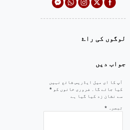
لوگوں کی راۓ
جواب دیں
آپ کا ای میل ایڈریس شائع نہیں
کیا جائے گا۔
ضروری خانوں کو
*
سے نشان زد کیا گیا ہے
تبصرہ
*