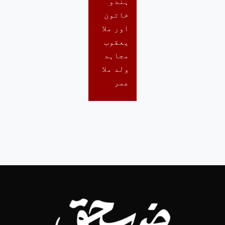
ہندو
خاتون
اور ملا
یعقوب
مجاہد
ولد ملا
عمر