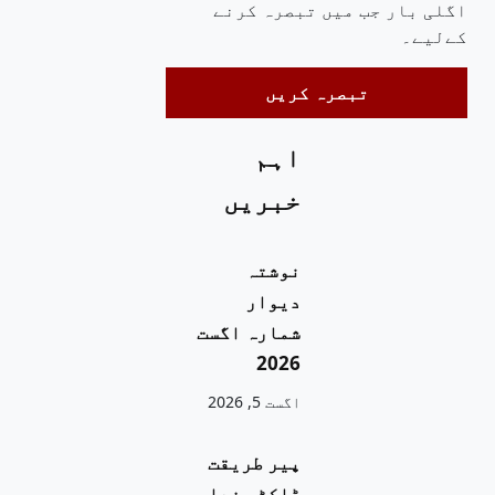
اگلی بار جب میں تبصرہ کرنے
کےلیے۔
اہم
خبریں
نوشتہ
دیوار
شمارہ اگست
2026
اگست 5, 2026
پیر طریقت
ڈاکٹر فدا