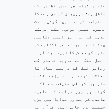
علماء کرام جو درسِ نظامی کے
فاضل ہوتے ہیں،ان کو حق بات کا
اعتراف کرنے میں کوئی دقت
محسوس نہیں ہوتی۔اسکے برعکس
مذہب کے نام پر اپنی دکانیں
چمکانے والوں نے بھی لگتاہے کہ
مذہب کو معاش کا ذریعہ بنالیا۔
اجمل ملک نے جاوید غامدی کے
ویڈیو لنک کے ذریعے بیان کا
تعاقب کرتے ہوئے پڑھے لکھے
جاہلوں کو اس حقیقت سے آگاہ
کرنے پر زور دیاہے کہ جاوید
غامدی کو ہماری میڈیا میں بڑی
حیثیت دی جاتی ہے۔ قرآن پر