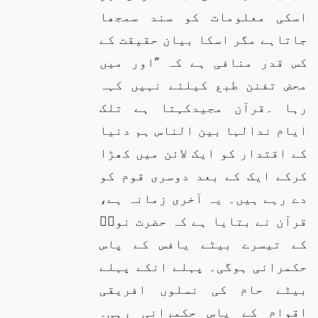
اسکی معلومات کو سند سمجھا
جاتاہے مگر اسکا بیان حقیقت کے
کس قدر منافی ہے کہ ’’اور میں
محض تفنن طبع کیلئے نہیں کہہ
رہا ۔قرآن مجیدکہتا ہے تلک
ایام ندالہا بین الناس ہم دنیا
کے اقتدار کو ایک لائن میں کھڑا
کرکے ایک کے بعد دوسری قوم کو
دے رہے ہیں۔ یہ آخری زمانہ ہے،
قرآن نے بتایا ہے کہ حضرت نوحؑ
کے تیسرے بیٹے یافس کے پاس
حکمرانی ہوگی۔ پہلے انکے پہلے
بیٹے حام کی نسلوں افریقی
اقوام کے پاس حکمرانی رہی۔