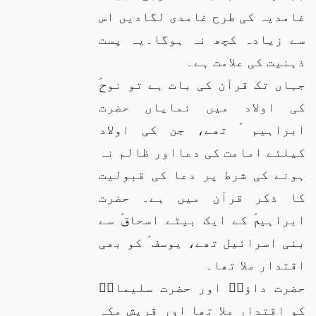
غامدیہ کی طرح غامدی لگادیں اس
سے زیادہ کچھ نہ ہوگا۔یہ پست
ذہنیت کی علامت ہے۔
جہاں تک قرآن کی بات ہے تو نوحؑ
کی اولاد میں نمایاں حضرت
ابراہیم ؑ تھے، جن کی اولاد
کیلئے امامت کی دعااور ظالم نہ
ہونے کی شرط پر دعا کی قبولیت
کا ذکر قرآن میں ہے۔ حضرت
ابراہیمؑ کے ایک بیٹے اسحاقؑ سے
بنی اسرائیل تھے، یوسف ؑ کو بھی
اقتدار ملا تھا۔
حضرت داؤدؑ اور حضرت سلیمانؑ
کو اقتدار ملا تھا اور قریش مکہ