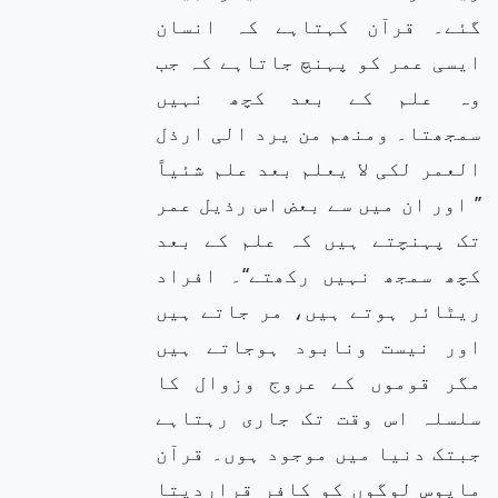
گئے۔ قرآن کہتاہے کہ انسان
ایسی عمر کو پہنچ جاتاہے کہ جب
وہ علم کے بعد کچھ نہیں
سمجھتا۔ ومنھم من یرد الی ارذل
العمر لکی لا یعلم بعد علم شئیاً
’’ اور ان میں سے بعض اس رذیل عمر
تک پہنچتے ہیں کہ علم کے بعد
کچھ سمجھ نہیں رکھتے‘‘۔ افراد
ریٹائر ہوتے ہیں، مر جاتے ہیں
اور نیست ونابود ہوجاتے ہیں
مگر قوموں کے عروج وزوال کا
سلسلہ اس وقت تک جاری رہتاہے
جبتک دنیا میں موجود ہوں۔ قرآن
مایوس لوگوں کو کافر قراردیتا