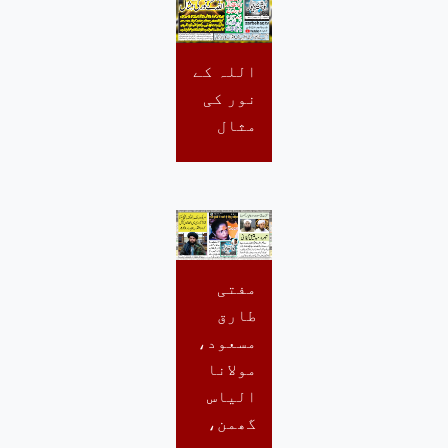
اللہ کے
نور کی
مثال
مفتی
طارق
مسعود،
مولانا
الیاس
گھمن،