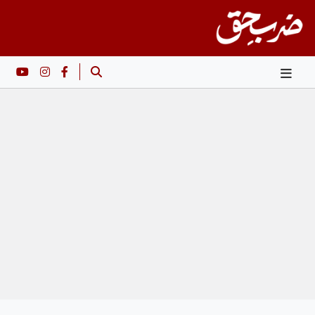
Ski
t
conten