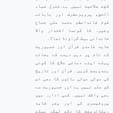
کچھ صلاحیت نہیں ہے۔جنرل ضیاء
الحق، پرویزمشرف اور بابائے
قوم قائداعظم محمد علی جناح
وغیرہ کا کونسا اقتدار والا
خاندانی بیک گراؤنڈ تھا؟۔
جاید غامدی قرآن اور جمہوریت
کے نام پر درس دینے کے بجائے
پہلے اپنے دماغی علاج کا کوئی
بندوبست کریں۔ قرآن اور تاریخ
کی موٹی موٹی باتوں کا بھی اس
کو علم نہیں ہے اور جمہوریت سے
بھی واقف نہیں۔ کسی ادارہ میں
پروفیسری کی اور پھر شاید
ریٹائرمنٹ کا دکھ لیکر بیٹھ