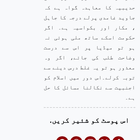
حدیبیہ کا معاہدہ گواہ ہے کہ
جاوید غامدی پرلے درجہ کا جاہل
، مکار اور بکواسیہ ہے۔ اگر
حکومت اسکے ساتھ ملی ہوئی نہ
ہو تو میڈیا پر اس سے درست
وضاحت طلب کی جائے، اگر وہ
معذور ہو تو یہ غلط درس دینے سے
توبہ کرلے۔اس دور میں اسلام کو
اجنبیت سے نکالنا مسائل کا حل
ہے۔
اس پوسٹ کو شئیر کریں.