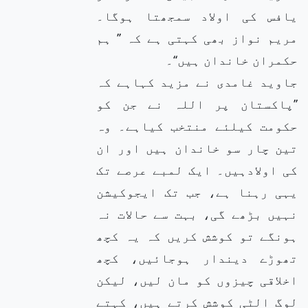
یافس کی اولاد سمجھتا ہوگا۔
مریم نواز بھی کہتی ہے کہ ’’ ہم
حکمران خاندان ہیں‘‘۔
جاوید غامدی نے مزید کہاہے کہ
’’پاکستان پر اللہ نے جن کو
حکومت کیلئے منتخب کیاہے۔ وہ
تین چار سو خاندان ہیں اور ان
کی اولادہیں۔ ایک لمبے عرصے تک
یہی رہنا ہے، جب تک ایجوکیشن
نہیں بڑھے گی، بہت سے حالات نہ
ہونگے تو کوشش کریں کہ یہ کچھ
تھوڑے دیندار ہوجائیں، کچھ
اخلاقی چیزوں کو مان لیں، لیکن
لوگ الٹی کوشش کرتے ہیں، کہتے