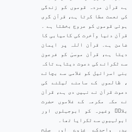
ہے قرآن مردہ قوموں کو زندگی
کی نعمت عطا کرتا ہے، قرآن گری
ہوئی قوموں کو عروج بخشتا ہے ۔
قرآن دنیا وآخرت کی کامیابی کا
ضامن ہے۔ قرآن اللہ پر ایمان
دیتا ہے، قرآن موسیٰ کو فرعون
سے ٹکرانے کی دعوت دیتاہے تاکہ
بنی اسرائیل کو غلامی سے بچائے
، ظالموں کے سامنے لیٹنے کی
دعوت قرآن نے نہیں دی ہے، قرآن
نے مکہ مکرمہ کے غلاموں حضرت
بلالؓ وغیرہ کو ابوجہلوں اور
ابولہبوں سے ٹکرایا تھا۔
بدر واحدکے غزوے اور صلح