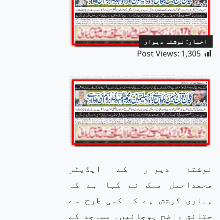
اخبار: نوشتہ دیوار
Post Views:
1,305
نوشتۂ دیوار کے ایڈیٹر
محمداجمل ملک نے کہا ہے کہ
ہماری کوشش ہے کہ کسی طرح سے
حقائق واضح ہوجائیں۔ مساجد کے