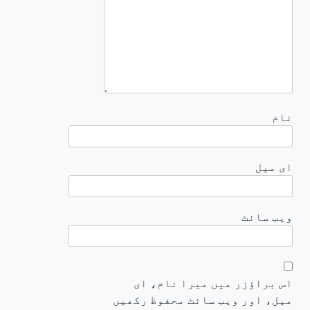
نام
ای میل
ویب‌ سائٹ
اس براؤزر میں میرا نام، ای
میل، اور ویب سائٹ محفوظ رکھیں