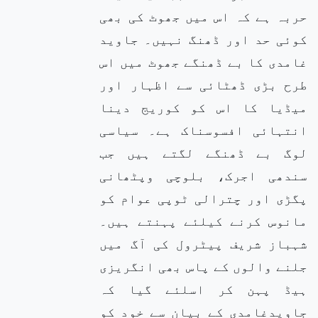
حربہ ہے کہ اس میں جھوٹ کی بھی
کوئی حد اور ڈھنگ نہیں۔ جاوید
غامدی کا بے ڈھنگے جھوٹ میں اس
طرح بڑی ڈھٹائی سے اظہار اور
میڈیا کا اس کو کوریج دینا
انتہائی افسوسناک ہے۔ سیاسی
لوگ بے ڈھنگے لگتے ہیں جب
سندھی اجرک، بلوچی وپٹھانی
پگڑی اور چترالی ٹوپی عوام کو
مانوس کرنے کیلئے پہنتے ہیں۔
شہباز شریف پیٹرول کی آگ میں
جلنے والوں کے پاس بھی انگریزی
ہیڈ پہن کر اسلئے گیا کہ
جاویدغامدی کے بیان سے خود کو