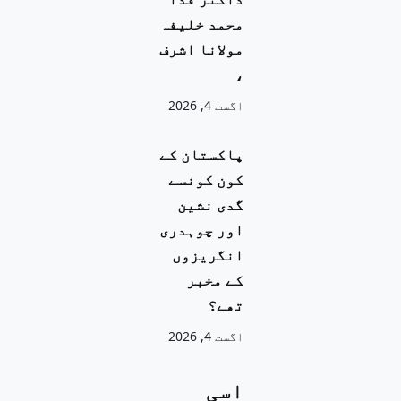
محمد خلیفہ
مولانا اشرف
،
اگست 4, 2026
پاکستان کے
کون کونسے
گدی نشین
اور چوہدری
انگریزوں
کے مخبر
تھے؟
اگست 4, 2026
اسی