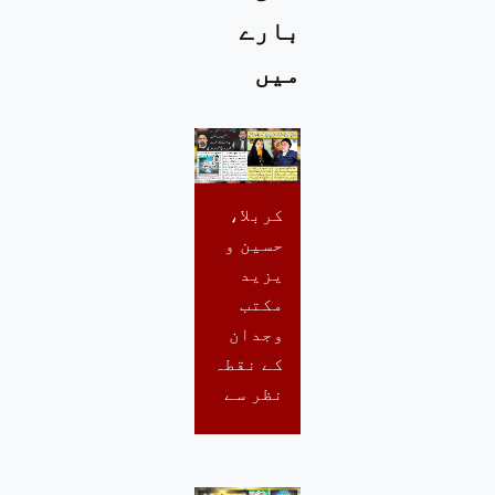
بارے
میں
کربلا،
حسین و
یزید
مکتب
وجدان
کے نقطہ
نظر سے