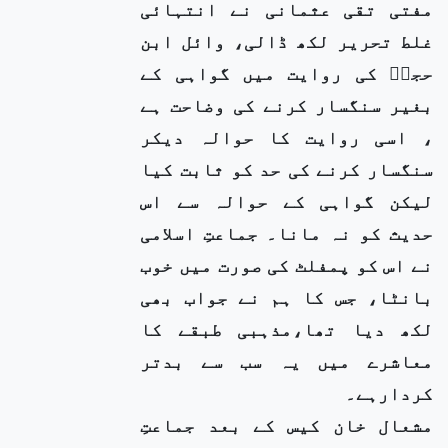
مفتی تقی عثمانی نے انتہائی
غلط تحریر لکھ ڈالی، وائل ابن
حجرؓ کی روایت میں گواہی کے
بغیر سنگسار کرنے کی وضاحت ہے
، اسی روایت کا حوالہ دیکر
سنگسار کرنے کی حد کو ثابت کیا
لیکن گواہی کے حوالہ سے اس
حدیث کو نہ مانا۔ جماعتِ اسلامی
نے اس کو پمفلٹ کی صورت میں خوب
بانٹا، جس کا ہم نے جواب بھی
لکھ دیا تھا،مذہبی طبقے کا
معاشرے میں یہ سب سے بدتر
کردارہے۔
مشعال خان کیس کے بعد جماعتِ