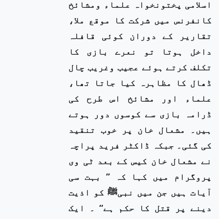
اسلامی پختونخواہ علماء ومشائخ
کانفرنس میں شرکت کا موقع ملا،
تقاریر کے دوران کوئی قافلہ
داخل ہوتا تو نعرے بازی کا
تکلف کرتے ہوئے عجیب وغریب چال
ڈھال کا مظاہرہ کیا جاتا تھا،
علماء اور مشائخ اس طرح کی
ڈرامہ بازی سے کوسوں دور ہوتے
ہیں۔ مشعال خان پر خوب تنقید
کی گئی۔ جبکہ ڈاکٹر فرید پراچہ
نے مشعال خان کیس کے بعد ٹی وی
پروگرام میں کہا کہ ’’ بہت سی
آیات ہیں جن میں نبیﷺ کو اذیت
دینے پر قتل کا حکم ہے‘‘ ۔ ایک