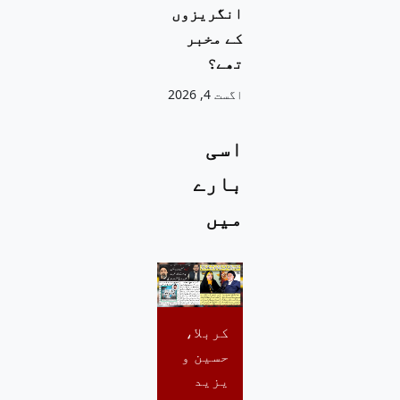
انگریزوں
کے مخبر
تھے؟
اگست 4, 2026
اسی
بارے
میں
کربلا،
حسین و
یزید