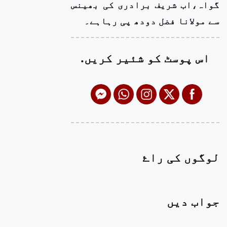
گواہ،اب شریف برادری کی بھینس
سے مولانا فضل دودھ پی رہاہے۔
اس پوسٹ کو شئیر کریں.
لوگوں کی راۓ
جواب دیں