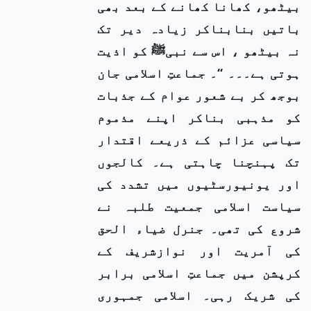
بیٹھو، کھانا کھانے کے بعد بھی
باتیں بنابناکر زیادہ دیر تک
نہ بیٹھو ، اس سے نبیﷺ کو اذیت
ہوتی ہے۔۔۔ ‘‘۔ جماعتِ اسلامی جان
بوجھ کر بے شعور عوام کے جذبات
کو مذہبی بناکر اپنے مذموم
سیاسی عزائم کے ذریعے اقتدار
تک پہنچنا چاہتی ہے۔ کالجوں
اور یونیورسٹیوں میں تشدد کی
سیاست اسلامی جمعیت طلبہ نے
شروع کی تھی۔ جنرل ضیاء الحق
کی آمریت اور نوازشریف کے
کرپشن میں جماعتِ اسلامی برابر
کی شریک رہی۔ اسلامی جمہوری