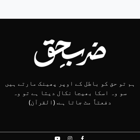
ہم تو حق کو باطل کے اوپر پھینک مارتے ہیں
سو وہ اسکا بھیجا نکال دیتا ہے تو وہ
دفعتاً مٹ جاتا ہے. (القرآن)