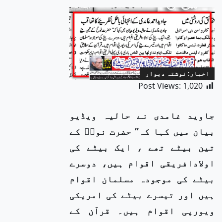
اخبار: نوشتہ دیوار
Post Views:
1,020
جاوید غامدی نے حالیہ ویڈیو
بیان میں کہا کہ’’ حضرت نوحؑ کے
تین بیٹے تھے ، ایک بیٹے کی
اولادافریقی اقوام ہیں، دوسرے
بیٹے کی موجودہ مسلمان اقوام
ہیں اور تیسرے بیٹے کی امریکی
ویورپی اقوام ہیں۔ قرآن کے