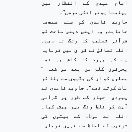
امام مہدی کے انتظار میں
بیٹھنا ہوتو انکی مرضی‘‘۔
جاوید غامدی کو سند سمجھا
جاتاہے، وہ اپنی ذہنی ساخت کو
قرآنی تعلیم کا رنگ نہ دیں۔
اللہ تعالیٰ نے قرآن میں فرمایا
ہے کہ یہود کا کام یہ تھا
یحرفون کلم من بعد مواضعہ ’’
جملوں کو ان کی جگہوں سے ہٹا کر
بات کرتے تھے‘‘۔ جاوید غامدی نے
یہودی احبار کے طرز پر قرآنی
آیت کو غلط رنگ میں پیش کیا۔
اللہ نے نوحؑ کے بیٹوں کی
ترتیب کے لحاظ سے نہیں فرمایا