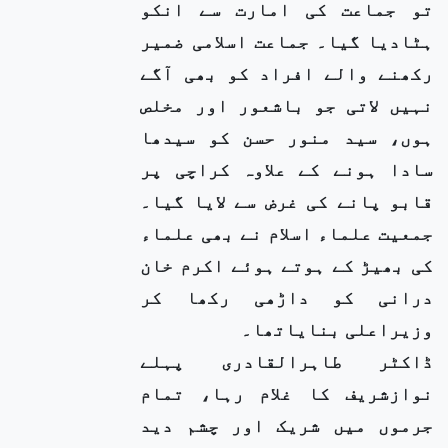
تو جماعت کی امارت سے انکو
ہٹادیا گیا۔ جماعت اسلامی ضمیر
رکھنے والے افراد کو بھی آگے
نہیں لاتی جو باشعور اور مخلص
ہوں، سید منور حسن کو سیدھا
سادا ہونے کے علاوہ کراچی پر
قابو پانے کی غرض سے لایا گیا۔
جمعیت علماء اسلام نے بھی علماء
کی بھیڑ کے ہوتے ہوئے اکرم خان
درانی کو داڑھی رکھا کر
وزیراعلی بنایاتھا۔
ڈاکٹر طاہرالقادری پہلے
نوازشریف کا غلام رہا، تمام
جرموں میں شریک اور چشم دید