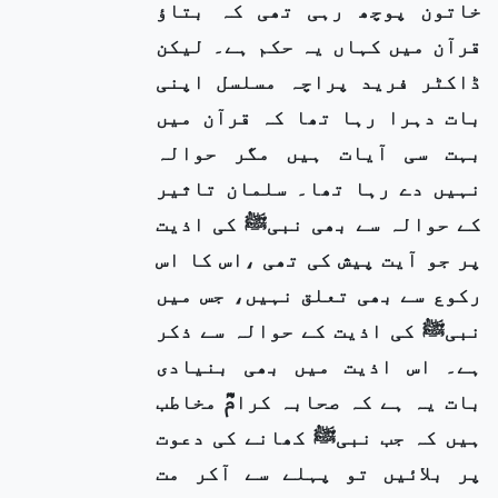
خاتون پوچھ رہی تھی کہ بتاؤ
قرآن میں کہاں یہ حکم ہے۔ لیکن
ڈاکٹر فرید پراچہ مسلسل اپنی
بات دہرا رہا تھا کہ قرآن میں
بہت سی آیات ہیں مگر حوالہ
نہیں دے رہا تھا۔ سلمان تاثیر
کے حوالہ سے بھی نبیﷺ کی اذیت
پر جو آیت پیش کی تھی ،اس کا اس
رکوع سے بھی تعلق نہیں، جس میں
نبیﷺ کی اذیت کے حوالہ سے ذکر
ہے۔ اس اذیت میں بھی بنیادی
بات یہ ہے کہ صحابہ کرامؓ مخاطب
ہیں کہ جب نبیﷺ کھانے کی دعوت
پر بلائیں تو پہلے سے آکر مت