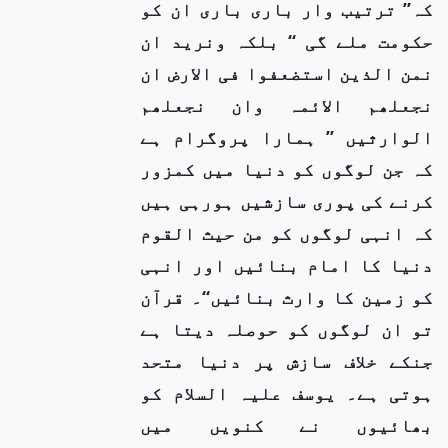
کہ’’ ترتیب وار باری باری ان کو
حکومت ملے گی ‘‘ بلکہ ونرید ان
نمن الذین استضعفوا فی الارض ان
نجعلھم الائمہ وان نجعلھم
الوارثیں ’’ ہمارا پروگرام ہے
کہ جن لوگوں کو دنیا میں کمزور
کرنے کی پوری سازشیں ہورہی ہیں
کہ انہی لوگوں کو من حیث القوم
دنیا کا امام بنائیں اور انہی
کو زمین کا وارث بنائیں‘‘۔ قرآن
تو ان لوگوں کو حوصلہ دیتا ہے
جنکے خلاف سازش پر دنیا متحد
ہوتی ہے۔ یوسف علیہ السلام کو
بھائیوں نے کنویں میں