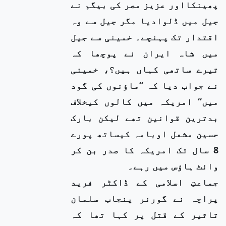
پھینکااور عزیز مصر کی بیگم نے
جیل میں ڈلوادیا مگر جیل سے وہ
اقتدار تک پہنچے۔ خمینی سے جیل
میں شاہ ایران نے پوچھا کہ
تیرے ساتھی کہاں ہیں؟، خمینی
نے جواب دیا کہ ’’ماؤنوں کی گود
میں‘‘ امریکہ میں کالوں کیخلاف
بدترین قوانین تھے لیکن بارک
حسین مشعل اوبامہ کیساتھ پورے
8 سال تک امریکہ کا صدر بن کر
وائٹ ہاؤس میں رہے۔
جماعتِ اسلامی کے ڈاکٹر فرید
پراچہ نے گورنر پنجاب سلمان
تاثیر کے قتل پر کہا تھا کہ