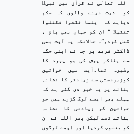
اللہ تعالیٰ نے قرآن میں نبیﷺ
کو اذیت دینے والوں کا حکم
دیاہے کہ اینما ثقفوا فقتلوا
تقتیلا ’’ ان کو جہاں بھی پاؤ ،
قتل کردو‘‘۔ حالانکہ یہ آیت بھی
ڈاکٹر فرید پراچہ نے اپنی جگہ
سے ہٹاکر پیش کی جو یہود کا
وطیرہ تھا۔آیت میں خواتین
کوزبردستی سے زیادتی کا نشانہ
بنانے پر یہ خبر دی گئی ہے کہ
پہلے بھی ایسے لوگ گزرے ہیں جو
خواتین کو زیادتی کا نشانہ
بناتے تھے لیکن پھر اللہ نے ان
کو مغلوب کردیا اور اچھے لوگوں