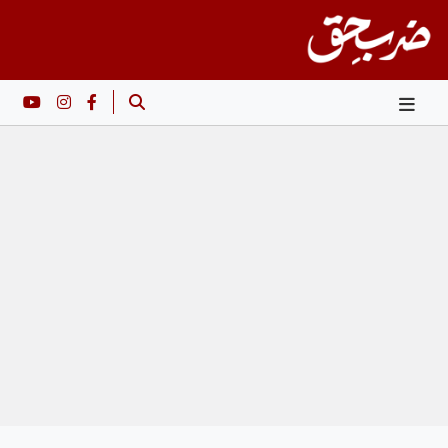
Ski
t
conten