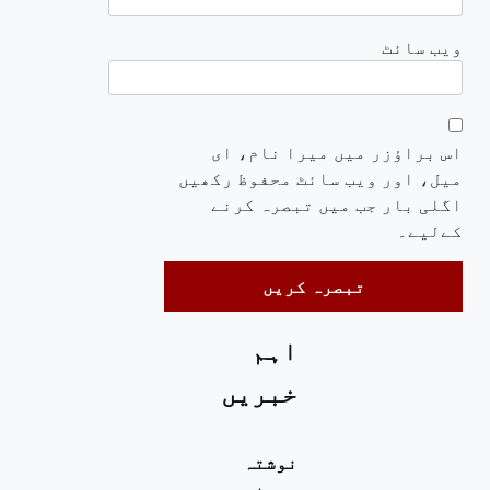
ویب‌ سائٹ
اس براؤزر میں میرا نام، ای
میل، اور ویب سائٹ محفوظ رکھیں
اگلی بار جب میں تبصرہ کرنے
کےلیے۔
اہم
خبریں
نوشتہ