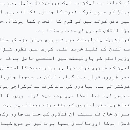
کی کھاتا ہے لیکن وہ ایک پروفیشنل وکیل بھی ہے
پہاڑ کو عبور کرکے غیرت کا جنازہ نکالتے ہیں او
میں دفن کرتے ہیں تو قوم کا انجام کیا ہوگا؟۔ جب
بڑا انقلاب قوموں کو سدھار سکتا ہے۔
نوازشریف پارلیمنٹ میں تحریری بیان پڑھ کر سنات
سے لندن کے فلیٹ خرید لئے۔ کورٹ میں قطری شہزا
وزیراعظم کو پارلیمنٹ میں استثنی حاصل ہے کہ جھ
امین کو ضروری قرار دیا ہو وہاں جھوٹ کا استثنیٰ
بھی ضروری قرار دیا گیاہے لیکن یہ سمجھا جارہا
کرکٹر تو ہے۔ بہادری کی بات کرتاہے توکراچی یونی
مجبور کیا تھا اسکا میں چشم دید گواہ ہوں۔ طال
تمام ریاستی اداروں کو جتنے بڑے پیمانے پر بہت ب
عمران خان نے ہمیشہ ان غنڈوں کی حمایت جاری رکھی