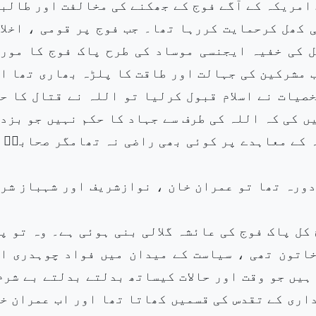
 امریکہ کے آگے فوج کے جھکنے کی مخالفت اور طالب
 کھل کرحمایت کررہا تھا۔ جب فوج پر قومی ، اخلا
ل کی خفیہ ایجنسی موساد کی طرح پاک فوج کا مور
 مشرکین کی جہالت اور طاقت کا پلڑہ بھاری تھا ا
صیات نے اسلام قبول کرلیا تو اللہ نے قتال کا ح
ں کی کہ اللہ کی طرف سے جہاد کا حکم نہیں جو بزد
 کے معاہدے پر کوئی بھی راضی نہ تھامگر صحابہؓ 
دورہ تھا تو عمران خان ، نوازشریف اور شہباز شر
کل پاک فوج کی عائشہ گلالی بنی ہوئی ہے۔ وہ تو پ
خاتون تھی ، سیاست کے میدان میں فواد چوہدری ا
ہیں جو وقت اور حالات کیساتھ بدلتے بدلتے بے شرم
اری کے تقدس کی قسمیں کھاتا تھا اور اب عمران خ