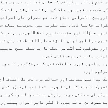
بدنامِ زمانہ ریفرنڈم کا حامی تھا اور دوسری طرف
کی طرف سے فوج اور ملک کی اینٹ سے اینٹ بجانے کی
اوربین الاقوامی دباؤ تھا تو عمران خان اسرائی
گرانا چاہتا تھا۔ مکہ مکرمہ میں ہجرت سے پہلے جب
امیر حمزہؓ اور حضرت فاروق اعظمؓ جیسی بہادر شخ
نہیں دیا اور اولی العزم صحابہؓ نے طعنہ زنی نہی
اور مشرکین کے آگے سر جھکانا ہے بلکہ صلح حدیبیہ
اپنی سیاست نہیں چمکائی تھی۔
یہ بہادری نہیں منافقت تھی کہ دہشتگردی کا دور 
مولوی اور۔
تف ہے ایسی سیاست اور حماقت پر۔ تحریک انصاف آج 
تحریک انصاف کا اپنا چہرہ تھا اور ایک پُر کشش 
دیگر ان سے کئی درجہ پارٹی بدلنے والے وہ کردار 
بے غیرت بن جاتے ہیں۔ ڈاکٹر بابر اعوان پہلے زرد