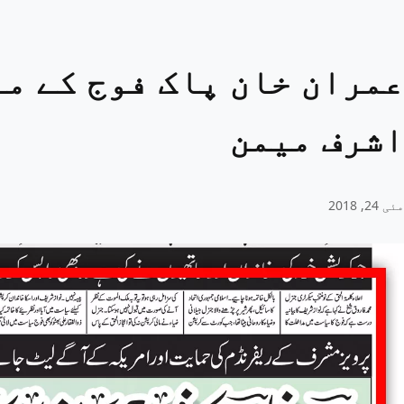
عمران خان پاک فوج کے من
اشرف میمن
مئی 24, 2018