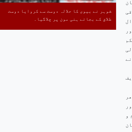
ان
شوہر نے بیوی کا حلالہ دوست سے کروایا دوست
قی
طلاق کے بجائے ہنی مون پر چلاگیا۔
ال
ور
کم
لی
نے
یف
ھر
ور
 و
ان