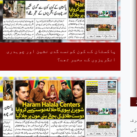
پاکستان کے کون کونسے گدی نشین اور چوہدری
انگریزوں کے مخبر تھے؟
رف
کی