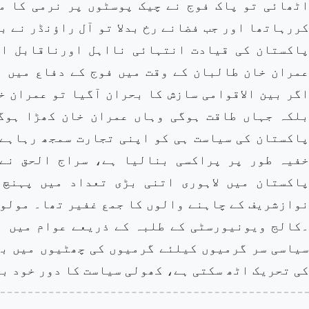
اٹھائی تو پاک فوج نے چیک پوسٹوں پر نرمی کا م
کررہاتھا اور جب فضانے رخ بدلا تو آل راؤنڈر نے ب
پاکستان کی قیادت انتہائی نااہل اورناقابل اع
عمران خان طالبان کے وقت میں فوج کے دفاع میں 
اگر بین الاقوامی سازش کا بحران آگیا تو عمران 
بلکہ جہاں طاقت ہوگی وہاں عمران خان کھڑا ہوگ
پاکستان کی سیاست ہی کو اپنی تجارت سمجھ رہاہے۔
خفیہ طور پر پراکسی بنالیا ہے، سراج الحق نے
پاکستان میں لاہوری اتنی بڑی تعداد میں پہنچ
نوازشریف کے چاہنے والوں کا جمع غفیر تھا۔ مولوی
۔کالج ویونیورسٹی کے طلبہ کے ذریعے عوام میں ا
سیاسی سر گرمیوں کیلئے گرمیوں کی چھٹیوں میں بھ
کی تحریک اٹھ سکتی ہے، کھولی سیاست کا دور خود ب