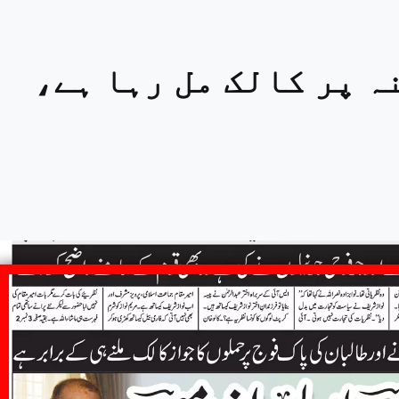
ہ پر کالک مل رہا ہے،