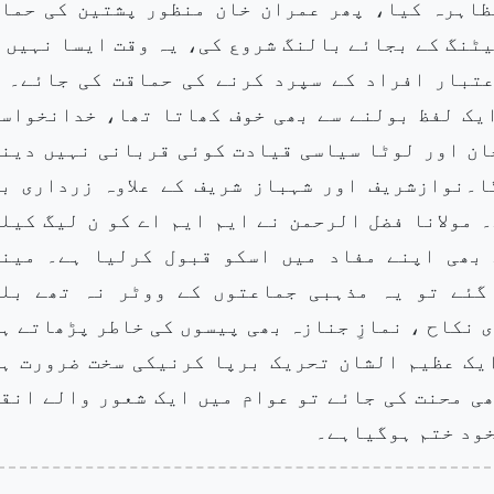
ظاہرہ کیا، پھر عمران خان منظور پشتین کی حما
یٹنگ کے بجائے بالنگ شروع کی، یہ وقت ایسا نہیں 
تبار افراد کے سپرد کرنے کی حماقت کی جائے۔ 
ایک لفظ بولنے سے بھی خوف کھاتا تھا، خدانخواس
خان اور لوٹا سیاسی قیادت کوئی قربانی نہیں دین
ا۔نوازشریف اور شہباز شریف کے علاوہ زرداری ب
 مولانا فضل الرحمن نے ایم ایم اے کو ن لیگ کیل
 بھی اپنے مفاد میں اسکو قبول کرلیا ہے۔ مین
 گئے تو یہ مذہبی جماعتوں کے ووٹر نہ تھے بل
 نکاح ، نمازِ جنازہ بھی پیسوں کی خاطر پڑھاتے ہ
یک عظیم الشان تحریک برپا کرنیکی سخت ضرورت ہ
ی محنت کی جائے تو عوام میں ایک شعور والے انقل
خود ختم ہوگیاہے۔