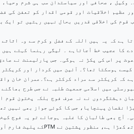
۔ وکیل ، صحافی اور سیاستدان سب ہی شرم وحیاء 
ر عظیم اخلاقیات اور قومی اقدار کو تعفن کی فض
 قوم کی اخلاقی قدریں بحال نہیں رہتیں تو ایک ب
ا ہے کہ یہ ہیں اللہ کے فضل و کرم سے وہ اثاثے 
دے کا عجیب خط آجاتاہے ۔ لیگی رہنما کہتے ہیں 
وٹ پر اس کی پکڑ نہ ہوگی۔ جس پارلیمنٹ نے صادق
 کیسے ہوسکتا تھا؟۔ آئین میں کردار اور کریکٹر 
ہے کہ کریکٹر سے مراد کرکٹر ہے؟۔عمران خان واق
ورسٹی میں اسلامی جمعیت طلبہ نے جس طرح بھاگنے 
بان دہشتگردوں نے نہ صرف فوج بلکہ پختون قوم ا
ڑا نقصان پہنچایا، جس کا کوئی جواز بھی نہیں تھ
۔ آج بھی طالبان کا غلبہ ہوجائے تو یہ فوج کیخل
کھڑا ہوگا اور طالبان پسپا ہوجائیں تو فوج کیساتھ کھڑا ہے، منظور پشتین نے PTMکے پل