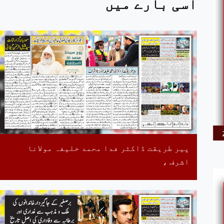
اسی بارے میں
پیر طریقت ڈاکٹر فدا محمد خلیفہ مولانا
اشرف ،