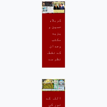
کربلا،
حسین و
یزید
مکتب
وجدان
کے نقطہ
نظر سے
اللہ کے
نور کی