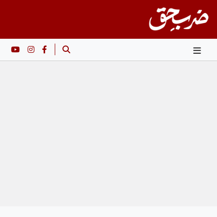
Ski
t
conten