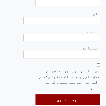
نام
ای میل
ویب‌ سائٹ
اس براؤزر میں میرا نام، ای
میل، اور ویب سائٹ محفوظ رکھیں
اگلی بار جب میں تبصرہ کرنے
کےلیے۔