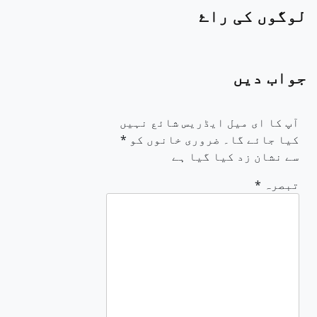
لوگوں کی راۓ
جواب دیں
آپ کا ای میل ایڈریس شائع نہیں
کیا جائے گا۔
ضروری خانوں کو
*
سے نشان زد کیا گیا ہے
تبصرہ
*