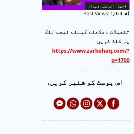
اخبار: نوشتہ دیوار
Post Views:
1,024
تفصیلات دیکھنے کیلئے نیچے لنک
پر کلک کریں
https://www.zarbehaq.com/?
p=1700
اس پوسٹ کو شئیر کریں.