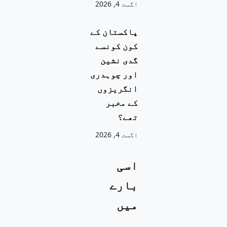
اگست 4, 2026
پاکستان کے
کون کونسے
گدی نشین
اور چوہدری
انگریزوں
کے مخبر
تھے؟
اگست 4, 2026
اسی
بارے
میں