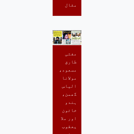
مثال
مفتی
طارق
مسعود،
مولانا
الیاس
گھمن،
ہندو
خاتون
اور ملا
یعقوب