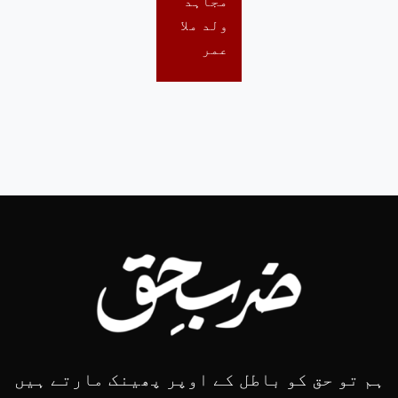
مجاہد
ولد ملا
عمر
ہم تو حق کو باطل کے اوپر پھینک مارتے ہیں