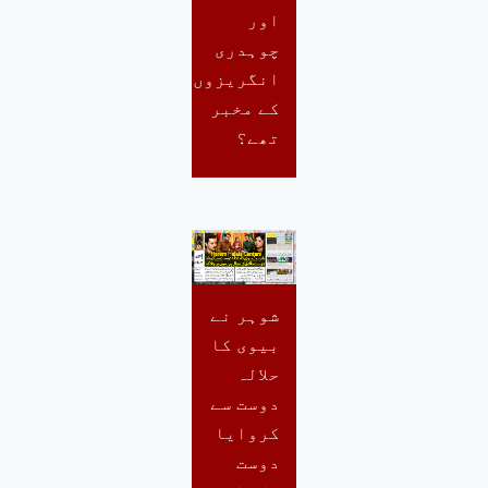
اور
چوہدری
انگریزوں
کے مخبر
تھے؟
شوہر نے
بیوی کا
حلالہ
دوست سے
کروایا
دوست