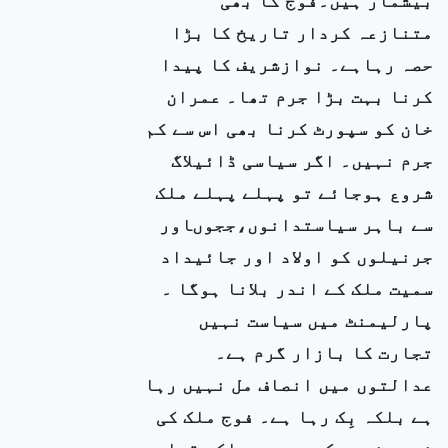
متنازعہ کردار تاریخ کا بڑا
حصہ رہاہے۔ نوازشریف کا پیدا
کرنا بہت بڑا جرم تھا۔ عمران
خان کو سپورٹ کرنا بھی اس سے کم
جرم نہیں۔ اگر سیاسی ڈائیلاگ
شروع ہوجائے تو پہلے پہلے ملک
سے باہر سیاستدانوں،ججوںاور
جرنیلوں کو اولاد اور جائیداد
سمیت ملک کے اندر بلانا ہوگا ۔
پارلیمنٹ میں سیاست نہیں
تجارت کا بازار گرم ہے۔
عدالتوں میں انصاف مل نہیں رہا
ہے بلکہ بِک رہا ہے۔ فوج ملک کی
خدمت نہیں کررہی ہے بلکہ قیادت