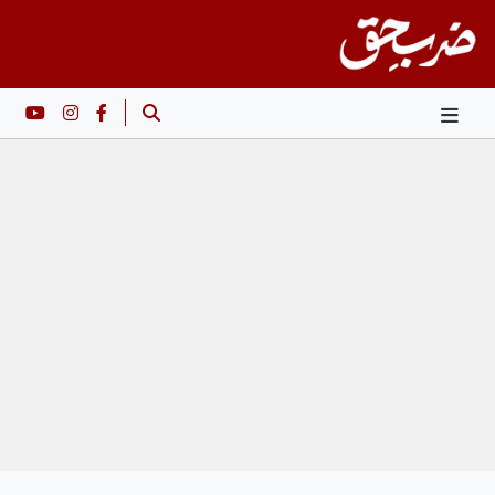
Ski
t
conten