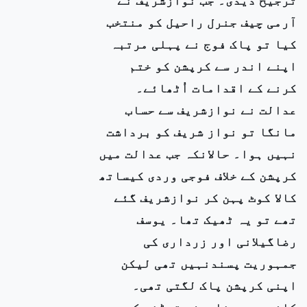
آرمی چیف جنرل راحیل کو منتخب
کیا تو پاک فوج نے پہلی مرتبہ
اپنے اندر سے کرپشن کو ختم
کرنے کے اقدامات اُٹھائے۔
عدالت نے نوازشریف سے حساب
مانگا تو نواز شریف کو برداشت
نہیں ہوا۔ حالانکہ جب عدالت میں
کرپشن کے خلاف فوجی وردی کیساتھ
کالا کوٹ پہن کر نوازشریف گئے
تھے تو یہ ٹھیک تھا۔ یوسف
رضاگیلانی اور زرداری کی
جمہوریت پسندنہیں تھی لیکن
اپنی کرپشن پاک لگتی تھی۔
کافی عرصہ خاموشی توڑنے کے بعد