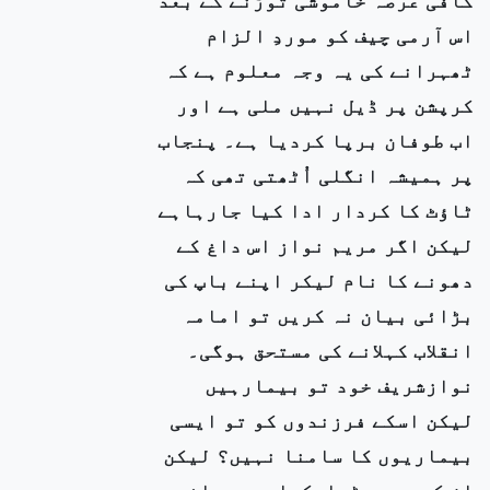
اس آرمی چیف کو موردِ الزام
ٹھہرانے کی یہ وجہ معلوم ہے کہ
کرپشن پر ڈیل نہیں ملی ہے اور
اب طوفان برپا کردیا ہے۔ پنجاب
پر ہمیشہ انگلی اُٹھتی تھی کہ
ٹاؤٹ کا کردار ادا کیا جارہاہے
لیکن اگر مریم نواز اس داغ کے
دھونے کا نام لیکر اپنے باپ کی
بڑائی بیان نہ کریں تو امامہ
انقلاب کہلانے کی مستحق ہوگی۔
نوازشریف خود تو بیمارہیں
لیکن اسکے فرزندوں کو تو ایسی
بیماریوں کا سامنا نہیں؟ لیکن
ان کو بھی بٹھارکھا ہے۔صحافت