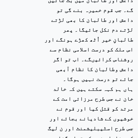
گے۔ جب قوم خمیرہ بنے گی تو
داعش اور طالبان کا بھی لڑتے
لڑتے دم نکل جائیگا۔ پھر
طالبانِ خیر اُٹھ کھڑے ہونگے اور
اس ملک کو درست اسلامی نظام سے
روشناس کرائیںگے۔ اب تو اگر
داعش وطالبان کا نظام آبھی
جائے تو درست نہیں ہوگا۔
ہاں ہم کہہ سکتے ہیں کہ خالد
خان نے جس طرح مرزائی امت کے
مرتد کو قتل کیا اور قوم نے
خوشیوں کے شادیانے بجائے اور
جس طرح اسٹیبلیشمنٹ اور ن لیگ
کے وفادار خود کو تمام گناہوں