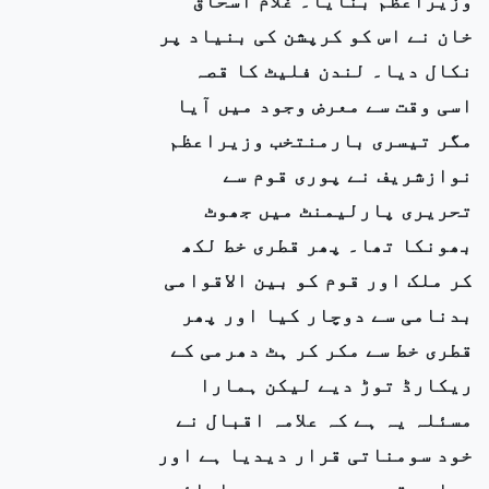
خان نے اس کو کرپشن کی بنیاد پر
نکال دیا۔ لندن فلیٹ کا قصہ
اسی وقت سے معرض وجود میں آیا
مگر تیسری بارمنتخب وزیراعظم
نوازشریف نے پوری قوم سے
تحریری پارلیمنٹ میں جھوٹ
بھونکا تھا۔ پھر قطری خط لکھ
کر ملک اور قوم کو بین الاقوامی
بدنامی سے دوچار کیا اور پھر
قطری خط سے مکر کر ہٹ دھرمی کے
ریکارڈ توڑ دیے لیکن ہمارا
مسئلہ یہ ہے کہ علامہ اقبال نے
خود سومناتی قرار دیدیا ہے اور
ہماری قوم سورج پرست ہے اسلئے