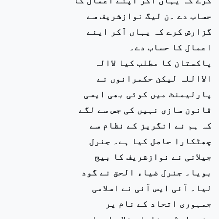
حساب دے ۔ن لیگ نوازشریف سے
گزارش کرے کہ یہاں آکر اپنے
اعمال کا حساب دے۔
پاکستان کا مطلب کیا لاالہ
الااللہ لیکن حکمرانوں نے
پارلیمنٹ میں کوئی بھی ایسی
قانون سازی نہیں کی جس سے لگے
کہ ہم نے انگریز کے نظام سے
چھٹکارا حاصل کیا ہے۔ جنرل
جیلانی نے نوازشریف کا بیج
بویا۔ جنرل ضیاء الحق نے گود
لیا۔ آئی ایس آئی نے اسلامی
جمہوری اتحاد کے نام پر
وزیراعظم بنایا۔ غلام اسحاق