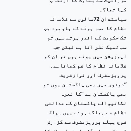
کیا تھا؟۔
سیاستدان 72سالوں سے غلامانہ
نظام کا حصہ ہونے کے باوجود جب
تک حکومت کے اندر ہوتے ہیں تو
سب ٹھیک نظر آتا ہے لیکن جب
اپوزیشن میں ہوتے ہیں تو ان کو
غلامانہ نظام کا غم کھاتاہے۔
پرویزمشرف اور نوازشریف
”دونوں میں بھی پاکستان ہوں تو
بھی پاکستان ہے ”کا نعرہ
لگانیوالے پاکستان کے عدالتی
نظام سے بھاگے ہوئے ہیں۔ پاک
فوج پہلے پرویزمشرف سے گزارش
کرے کہ یہاں آکر اپنے اعمال کا