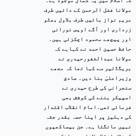
مولانا فضل الرحمن کے دائیں طرف
مریم نواز بائیں طرف بلاول بھٹو
زرداری اور آگے اویس نورانی
اور پیچھے محمود اچکزئی ہیں۔
حافظ حسین احمد نے کہاہے کہ
مولانا عبدالغفورحیدری نے
بریگڈئیر سے کہا تھا کہ مجھے
وزیراعلیٰ بنا دیں۔ صادق
سنجرانی کی طرح حیدری نے
اسپیکر بننے کی کوشش بھی
فرمائی تھی۔امام انقلاب اقتدار
کی دہلیز پر اپنا حصہ بقدر جثہ
نہیں مانگتا ہے۔ جن بیساکھیوں
کیخلاف انقلاب لانا ہے ، انکے