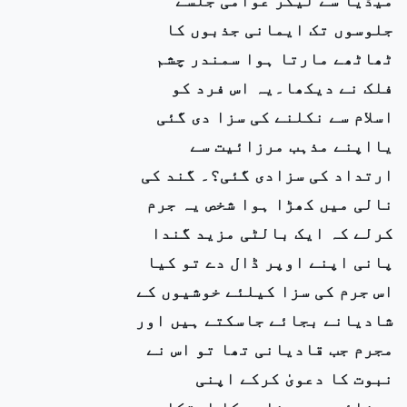
جلوسوں تک ایمانی جذبوں کا
ٹھاٹھے مارتا ہوا سمندر چشم
فلک نے دیکھا۔یہ اس فرد کو
اسلام سے نکلنے کی سزا دی گئی
یااپنے مذہب مرزائیت سے
ارتداد کی سزادی گئی؟۔ گند کی
نالی میں کھڑا ہوا شخص یہ جرم
کرلے کہ ایک بالٹی مزید گندا
پانی اپنے اوپر ڈال دے تو کیا
اس جرم کی سزا کیلئے خوشیوں کے
شادیانے بجائے جاسکتے ہیں اور
مجرم جب قادیانی تھا تو اس نے
نبوت کا دعویٰ کرکے اپنی
مرزائیت سے بغاوت کا ارتکاب