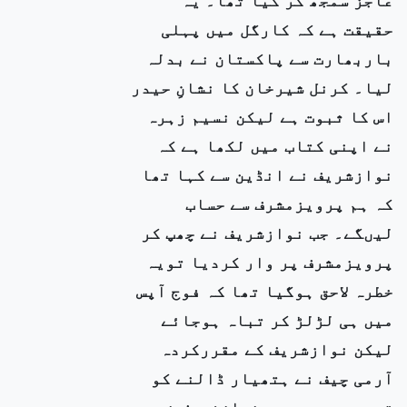
حقیقت ہے کہ کارگل میں پہلی
باربھارت سے پاکستان نے بدلہ
لیا۔ کرنل شیرخان کا نشانِ حیدر
اس کا ثبوت ہے لیکن نسیم زہرہ
نے اپنی کتاب میں لکھا ہے کہ
نوازشریف نے انڈین سے کہا تھا
کہ ہم پرویزمشرف سے حساب
لیںگے۔ جب نوازشریف نے چھپ کر
پرویزمشرف پر وار کردیا تویہ
خطرہ لاحق ہوگیا تھا کہ فوج آپس
میں ہی لڑلڑ کر تباہ ہوجائے
لیکن نوازشریف کے مقررکردہ
آرمی چیف نے ہتھیار ڈالنے کو
ترجیح دیدی۔ جب نوازشریف نے