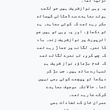
یہ وہی نوازشریف ہیں جو لکھے
ہوئے معاہدے سے ڈھٹائی کیساتھ
مکر رہے تھے کہ کوئی معاہدہ ہے
تو دکھاؤ۔ اور یہ وہی تو ہیں جو
ائرپورٹ پر نوازشریف زندہ باد
کا نعرہ لگانے پر جھاڑ رہے تھے
کہ چپ کرو، تم نعرے لگاتے تھے
کہ قدم بڑھاؤ، نواز شریف ہم
تمہارے ساتھ ہیں۔ جب مڑ کر
دیکھا تو پیچھے کوئی بھی نہیں
تھا۔ حالانکہ موصوف معاہدے
کرکے جارہے تھے۔
عمران خان کے تضادات بھی
بیشمار ہیں۔فوج کا بھی