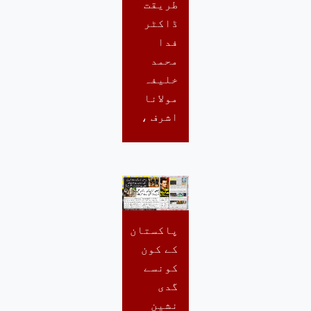
طریقت
ڈاکٹر
فدا
محمد
خلیفہ
مولانا
اشرف ،
پاکستان
کے کون
کونسے
گدی
نشین