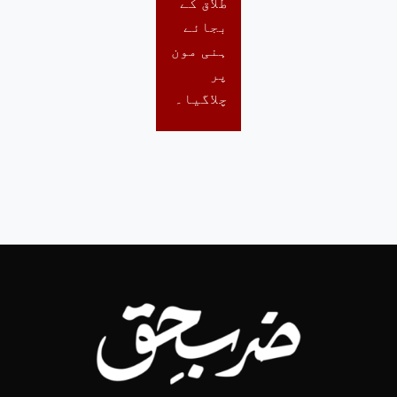
طلاق کے
بجائے
ہنی مون
پر
چلاگیا۔