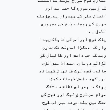
کہ زمین سورج کا حصہ ہے اور
انسان مٹی کی پیدوار ہے۔چڑھتے
سورج کی پوجا عوام کی مجبوری
الاصل ہے۔
پاک فوج اور اس کی ناپاک پیدا
وار کا جھگڑا اس وقت تک جاری
رہے کہ جب داعش اور طالبان کی
لڑائی دوبارہ میدان میں لڑی
جائے۔ کچھ لوگ طالبان کیساتھ
اور کچھ داعش کیساتھ کھڑے
ہونگے۔ پھر اس نظام سے تنگ
عوام جس طرح ن لیگ اور فوج کی
جنگ میں بٹے ہوئے ہیں اس طرح
داعش اور طالبان میں بٹ جائیں