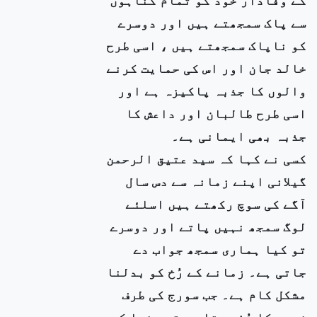
سے پاک سمجھتے ہیں اور دوسرے
کو ناپاک سمجھتے ہیں ، اسی طرح
خالد جان اور اس کی حمایت کرنے
والوں کا جذبہ پاکیزہ ہے اور
اسی طرح طالبان اور داعش کا
جذبہ بھی ایمانی ہے۔
کسی نے کہا کہ سید عتیق الرحمن
گیلانی اپنے زمانہ سے دس سال
آگے کی سوچ رکھتے ہیں اسلئے
لوگ سمجھ نہیں پاتے اور دوسرے
تو کیا ہماری سمجھ جواب دے
جاتی ہے۔ زمانے کے رُخ کو بدلنا
مشکل کام ہے۔ جب سورج کی طرف
زمین کا رُخ ہوتا ہے تو دنیا کو