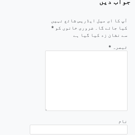
جواب دیں
آپ کا ای میل ایڈریس شائع نہیں
کیا جائے گا۔
ضروری خانوں کو
*
سے نشان زد کیا گیا ہے
تبصرہ
*
نام