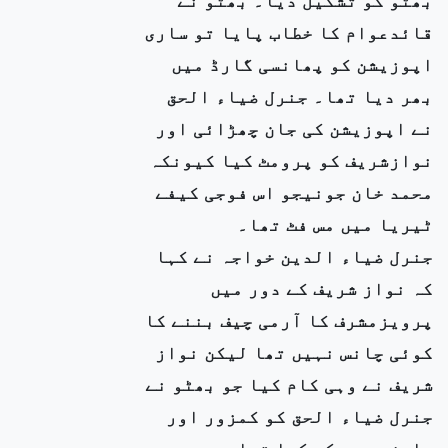
قائدعوام کا خطاب پایا تو ساری
اپوزیشن کو پھانسی گارڈ میں
بھر دیا تھا۔ جنرل ضیاء الحق
نے اپوزیشن کی جان چھڑائی اور
نوازشریف کو پرومٹ کیا کیونکہ
محمد خان جونیجو اس فوجی کیفے
ٹیریا میں مس فٹ تھا۔
جنرل ضیاء الدین خواجہ نے کہا
کہ نواز شریف کے دور میں
پرویزمشرف کا آرمی چیف بننے کا
کوئی چانس نہیں تھا لیکن نواز
شریف نے وہی کام کیا جو بھٹو نے
جنرل ضیاء الحق کو کمزور اور
عاجز سمجھ کر کیا تھا۔ یہ