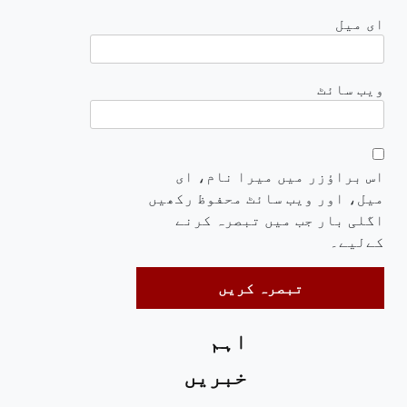
ای میل
ویب‌ سائٹ
اس براؤزر میں میرا نام، ای
میل، اور ویب سائٹ محفوظ رکھیں
اگلی بار جب میں تبصرہ کرنے
کےلیے۔
اہم
خبریں