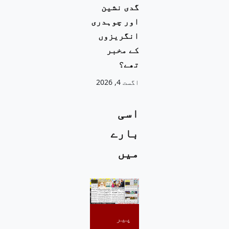
گدی نشین
اور چوہدری
انگریزوں
کے مخبر
تھے؟
اگست 4, 2026
اسی
بارے
میں
پیر