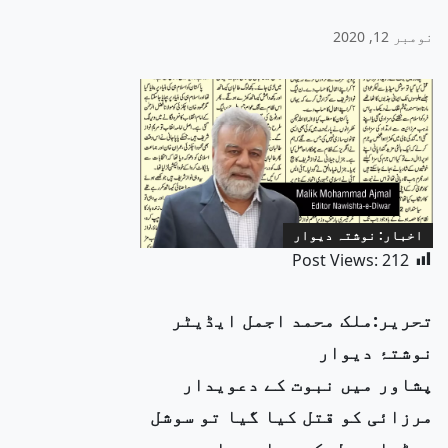
نومبر 12, 2020
اخبار: نوشتہ دیوار
Post Views:
212
تحریر:ملک محمد اجمل ایڈیٹر
نوشتۂ دیوار
پشاور میں نبوت کے دعویدار
مرزائی کو قتل کیا گیا تو سوشل
میڈیا سے لیکر عوامی جلسے