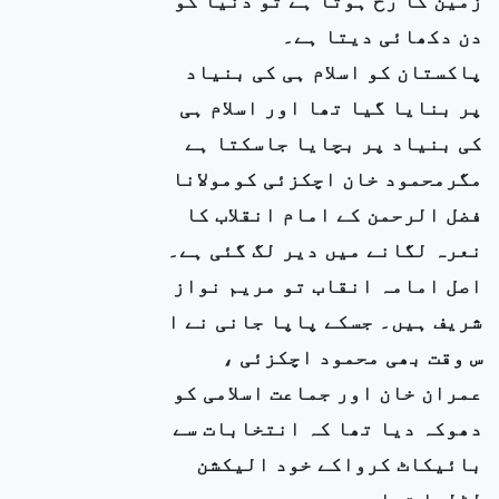
دن دکھائی دیتا ہے۔
پاکستان کو اسلام ہی کی بنیاد
پر بنایا گیا تھا اور اسلام ہی
کی بنیاد پر بچایا جاسکتا ہے
مگرمحمود خان اچکزئی کومولانا
فضل الرحمن کے امام انقلاب کا
نعرہ لگانے میں دیر لگ گئی ہے۔
اصل امامہ انقاب تو مریم نواز
شریف ہیں۔ جسکے پاپا جانی نے ا
س وقت بھی محمود اچکزئی ،
عمران خان اور جماعت اسلامی کو
دھوکہ دیا تھا کہ انتخابات سے
بائیکاٹ کرواکے خود الیکشن
لڑلیا تھا۔