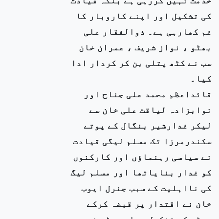
کی تشکیل اور اپنے کاروبار کا
غم کھارہی ہے۔ ذوالفقار علی
بھٹو ، نواز شریف ، عمران خان
سب نے کٹھ پتلی بن کر کردار ادا
کیا۔
قائداعظم محمد علی جناح اور
نوابزادہ لیاقت علی خان سے
لیکر غدارشیر بنگال کے پوتے
سکندرمرزا تک مسلم لیگی قیادت
نے سیاسی رہنماؤں اور کارکنوں
کو غدار بنایاتھا اور مسلم لیگ
کی نااہلیت کے سبب جنرل ایوب
خان نے اقتدار پر قبضہ کرکے
بھٹو کو تشکیل دیا۔ بھٹو نے