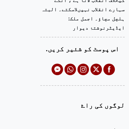
سہارے انقلاب نہیںلاسکتے۔ البتہ
ہلچل مچاؤ۔ اجمل ملک:
ایڈیٹرنوشتۂ دیوار
اس پوسٹ کو شئیر کریں.
لوگوں کی راۓ