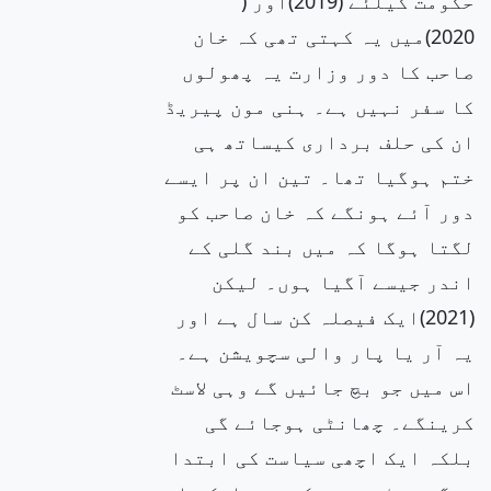
حکومت کیلئے (2019)اور (
2020)میں یہ کہتی تھی کہ خان
صاحب کا دور وزارت یہ پھولوں
کا سفر نہیں ہے۔ ہنی مون پیریڈ
ان کی حلف برداری کیساتھ ہی
ختم ہوگیا تھا۔ تین ان پر ایسے
دور آئے ہونگے کہ خان صاحب کو
لگتا ہوگا کہ میں بند گلی کے
اندر جیسے آگیا ہوں۔ لیکن
(2021)ایک فیصلہ کن سال ہے اور
یہ آر یا پار والی سچویشن ہے۔
اس میں جو بچ جائیں گے وہی لاسٹ
کرینگے۔ چھانٹی ہوجائے گی
بلکہ ایک اچھی سیاست کی ابتدا