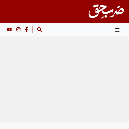
Ski
t
conten