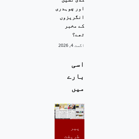
اور چوہدری
انگریزوں
کے مخبر
تھے؟
اگست 4, 2026
اسی
بارے
میں
پیر
طریقت