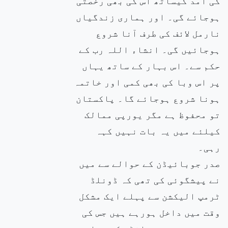
کی آمد کیساتھ اس کی بھی رخصتی
ہوجائے گی۔ اور ہماری زندگیاں
نارمل لائف کی طرف آنا شروع
ہوجائیں گی۔ انشاء اللہ رب کے
حکم سے۔ اس بہار کے ساتھ یہاں
پر اس وبا کی بھی کمی اور خاتمہ
ہونا شروع ہوجائے گا۔ پاکستان
تو محفوظ ہے مگر یورپی ممالک
کیلئے میں یہ بات نہیں کہہ
رہی۔
صدر جوبائیڈن کے حوالے سے میں
نے پیشگوئی کی تھی کہ ڈونلڈ
ٹرمپ الیکشن سے پہلے ایک مشکل
وقت میں داخل ہورہے ہیں جس کی