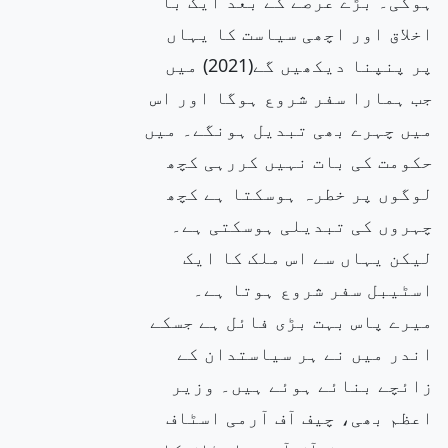
ہوگی۔ بڑے عرصے کے بعد ایک با
اخلاق اور اچھی سیاست کا یہاں
پر پنپنا دیکھیں گے(2021) میں
جب ہمارا سفر شروع ہوگا اور اس
میں چہرے بھی تبدیل ہونگے۔ میں
حکومت کی بات نہیں کررہی کچھ
لوگوں پر خطرہ ہوسکتا ہے کچھ
چہروں کی تبدیلی ہوسکتی ہے۔
لیکن یہاں سے اس ملک کا ایک
اسٹیبل سفر شروع ہوتا ہے۔
میرے پاس بہت بڑی فائل ہے جسکے
اندر میں نے ہر سیاستدان کے
زائچے بنائے ہوئے ہیں۔ وزیر
اعظم بھی، چیف آف آرمی اسٹاف