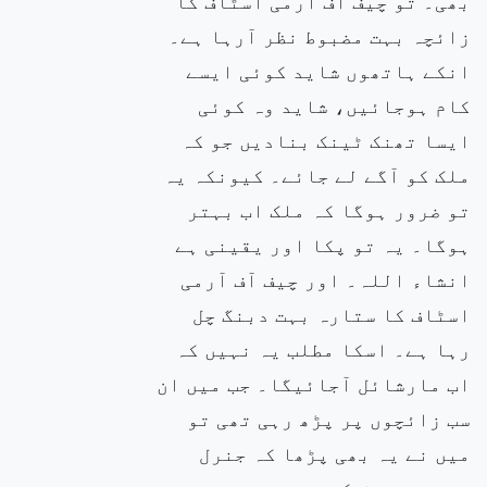
بھی۔ تو چیف آف آرمی اسٹاف کا
زائچہ بہت مضبوط نظر آرہا ہے۔
انکے ہاتھوں شاید کوئی ایسے
کام ہوجائیں، شاید وہ کوئی
ایسا تھنک ٹینک بنادیں جو کہ
ملک کو آگے لے جائے۔ کیونکہ یہ
تو ضرور ہوگا کہ ملک اب بہتر
ہوگا۔ یہ تو پکا اور یقینی ہے
انشاء اللہ۔ اور چیف آف آرمی
اسٹاف کا ستارہ بہت دبنگ چل
رہا ہے۔ اسکا مطلب یہ نہیں کہ
اب مارشائل آجائیگا۔ جب میں ان
سب زائچوں پر پڑھ رہی تھی تو
میں نے یہ بھی پڑھا کہ جنرل