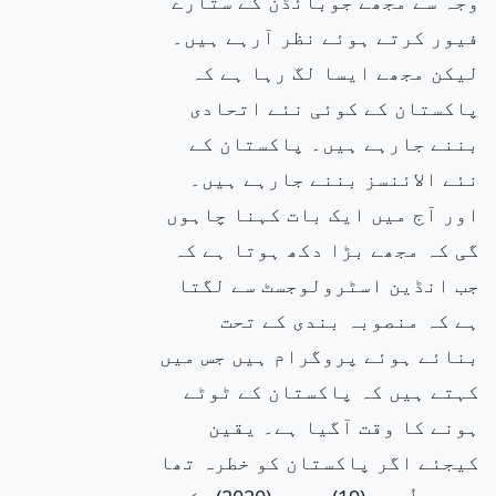
وجہ سے مجھے جوبائڈن کے ستارے
فیور کرتے ہوئے نظر آرہے ہیں۔
لیکن مجھے ایسا لگ رہا ہے کہ
پاکستان کے کوئی نئے اتحادی
بننے جارہے ہیں۔ پاکستان کے
نئے الائنسز بننے جارہے ہیں۔
اور آج میں ایک بات کہنا چاہوں
گی کہ مجھے بڑا دکھ ہوتا ہے کہ
جب انڈین اسٹرولوجسٹ سے لگتا
ہے کہ منصوبہ بندی کے تحت
بنائے ہوئے پروگرام ہیں جس میں
کہتے ہیں کہ پاکستان کے ٹوٹے
ہونے کا وقت آگیا ہے۔ یقین
کیجئے اگر پاکستان کو خطرہ تھا