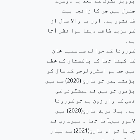
پرویز مشرف کے بعد یہ دوسرے
جنرل ہیں جن کا زائچہ بہت
طاقتور ہے۔ اور یہ والا سال ان
کو مزید طاقت دیتا ہوا نظر آتا
ہے۔
کورونا کے حوالے سے سمیہ خان
کا کہنا تھا کہ پاکستان کے خطے
میں جب ہم اسٹرولوجی کے سال کو
پڑھتے ہیں تو مارچ (2020) سے میں
پڑھوں تو میں نے پیشگوئی کی
تھی کہ وار زون ہے تو کورونا
ہے۔ پہلا مریض مارچ(2020) میں
لاہور میںآیا تھا ۔ میرے رب نے
چاہا تو اس مارچ(2021) سے بہار