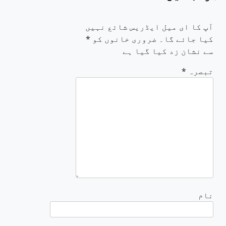
آپ کا ای میل ایڈریس شائع نہیں
کیا جائے گا۔
ضروری خانوں کو
*
سے نشان زد کیا گیا ہے
تبصرہ
*
نام