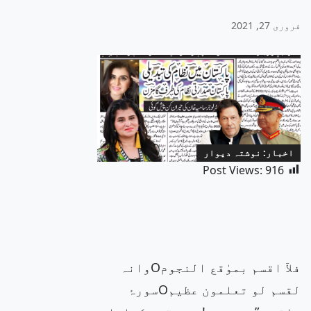
فروری 27, 2021
اخبار: نوشتہ دیوار
Post Views:
916
فلآ اقسم بموٰقع النجومOوانہ
لقسم لو تعلمون عظیمOسورۂ