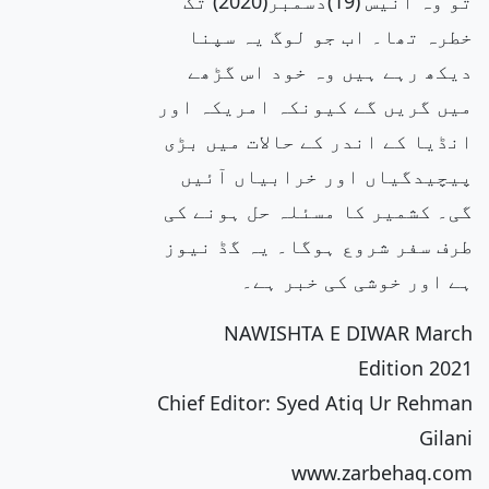
تو وہ اُنیس (19)دسمبر(2020) تک
خطرہ تھا۔ اب جو لوگ یہ سپنا
دیکھ رہے ہیں وہ خود اس گڑھے
میں گریں گے کیونکہ امریکہ اور
انڈیا کے اندر کے حالات میں بڑی
پیچیدگیاں اور خرابیاں آئیں
گی۔ کشمیر کا مسئلہ حل ہونے کی
طرف سفر شروع ہوگا۔ یہ گڈ نیوز
ہے اور خوشی کی خبر ہے۔
NAWISHTA E DIWAR March
Edition 2021
Chief Editor: Syed Atiq Ur Rehman
Gilani
www.zarbehaq.com