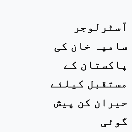
آسٹرلوجر
سامیہ خان کی
پاکستان کے
مستقبل کیلئے
حیران کن پیش
گوئی