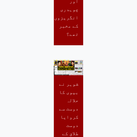
اور
چوہدری
انگریزوں
کے مخبر
تھے؟
شوہر نے
بیوی کا
حلالہ
دوست سے
کروایا
دوست
طلاق کے