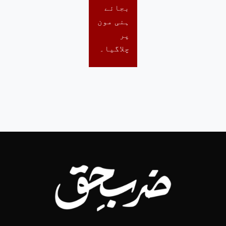
بجائے
ہنی مون
پر
چلاگیا۔