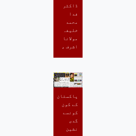
ڈاکٹر
فدا
محمد
خلیفہ
مولانا
اشرف ،
پاکستان
کے کون
کونسے
گدی
نشین