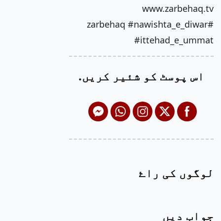
www.zarbehaq.tv
#zarbehaq #nawishta_e_diwar
#ittehad_e_ummat
اس پوسٹ کو شئیر کریں.
لوگوں کی راۓ
جواب دیں