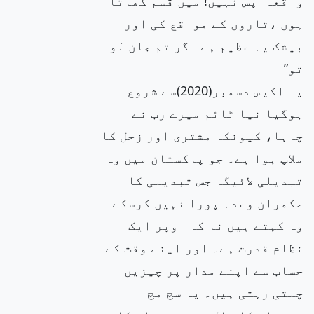
واقعہ ”پس نہیں! میں قسم کھاتا
ہوں ،تاروں کے مواقع کی اور
بیشک یہ عظیم ہے اگر تم جان لو
تو”
یہ اکیس دسمبر(2020)سے شروع
ہوگیا نیا ٹائم میرے رب نے
چاہا، کیونکہ مشتری اور زحل کا
ملاپ ہوا ہے۔ جو پاکستان میں وہ
تبدیلی لائیگا جس تبدیلی کا
حکمران وعدہ پورا نہیں کرسکے
وہ کہتے ہیں نا کہ اوپر ایک
نظام قدرت ہے۔ اور اپنے وقت کے
حساب سے اپنے مدار پر چیزیں
چلتی رہتی ہیں۔ یہ سچ مچ