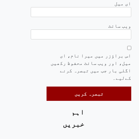
ای میل
ویب‌ سائٹ
اس براؤزر میں میرا نام، ای
میل، اور ویب سائٹ محفوظ رکھیں
اگلی بار جب میں تبصرہ کرنے
کےلیے۔
اہم
خبریں