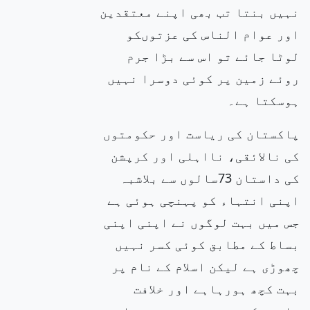
نہیں بنتا تب بھی اپنے معتقدین
اور عوام الناس کی عزتوںکو
لوٹا جائے تو اس سے بڑا جرم
روئے زمین پر کوئی دوسرا نہیں
ہوسکتا ہے۔
پاکستان کی ریاست اور حکومتوں
کی نالائقی، نااہلی اور کرپشن
کی داستان 73سالوں سے بلاشبہ
اپنی انتہاء کو پہنچی ہوئی ہے
جس میں بہت لوگوں نے اپنی اپنی
بساط کے مطابق کوئی کسر نہیں
چھوڑی ہے لیکن اسلام کے نام پر
بہت کچھ ہورہاہے اور خلافت