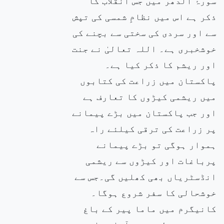
سورۂ الدھر میں جس انقلاب کا
ذکر ہے اس میں نظامِ شمسی کی تپش
سے اور سردی کی سختی سے بچنے کی
خوشخبری ہے۔ اللہ تعالیٰ نے جنت
اور ریشم کا ذکر کیا ہے۔
پاکستان میں زراعت کی کتابوں
میں ریشمی کیڑوں کا تعارف ہے
اور جب پاکستان میں بڑے پیمانے
پر زراعت کی ترقی کیلئے راہ
ہموار ہوگی تو بڑے پیمانے
پرباغات اور کیڑوں سے ریشمی
انڈسٹریاں بھی کھلیں گی۔جس سے
خوشحالی کا سفر شروع ہوگا۔
کانیگرم میں ماما پیر کے باغ