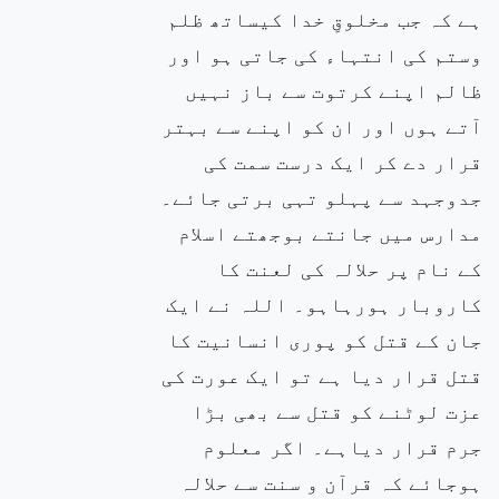
ہے کہ جب مخلوقِ خدا کیساتھ ظلم
وستم کی انتہاء کی جاتی ہو اور
ظالم اپنے کرتوت سے باز نہیں
آتے ہوں اور ان کو اپنے سے بہتر
قرار دے کر ایک درست سمت کی
جدوجہد سے پہلو تہی برتی جائے۔
مدارس میں جانتے بوجھتے اسلام
کے نام پر حلالہ کی لعنت کا
کاروبار ہورہاہو۔ اللہ نے ایک
جان کے قتل کو پوری انسانیت کا
قتل قرار دیا ہے تو ایک عورت کی
عزت لوٹنے کو قتل سے بھی بڑا
جرم قرار دیاہے۔ اگر معلوم
ہوجائے کہ قرآن و سنت سے حلالہ