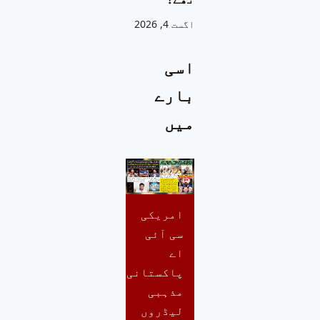
اگست 4, 2026
اسی
بارے
میں
امریکی
سی آئی
اے
پاکستانی
مذہبی
لیڈروں