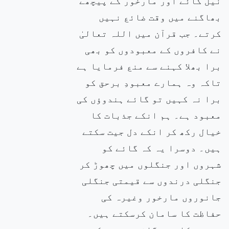
نیل گائے اور مارخور کے پیچھے
بھاگنے میں وقت ضائع نہیں
کرتے۔ جب قرآن میں اللہ تعالیٰ
نے کافروں کے معبودوں کو بھی
برا بھلا کہنے سے منع فرمایا ہے
تاکہ وہ ہمارے معبودِ برحق کو
برا نہ کہیں تو گائے ہندوؤں کی
معبود ہے۔ ہم انکے جذبات کا
خیال رکھ کر انکے دل جیت سکتے
ہیں۔ دوسرا یہ کہ گائے کو
شہروں اور جنگلوں میں چھوڑ کر
جنگلی درندوں سے قیمتی جنگلی
جانوروں مارخور وغیرہ کی
حفاظت کا سامان کرسکتے ہیں۔