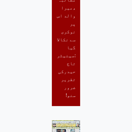
،میرا
والد اس
پر
نوکری
سے نکالا
گیا
:سینیٹر
تاج
حیدرکی
تقریر
ضرور
سنو!