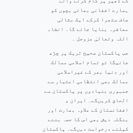
کے ڈھیر پر کام کرنے والے
ہمارے افغانی بھائی بچوں کو
صاف ستھرا کرکے ایک مثالی
معاشرہ بنایا جائے گا۔ انشاء
اللہ وتعالیٰ عزوجل ۔
جب پاکستان صحیح ٹریک پر چڑھ
جائیگا تو تمام اسلامی ممالک
اور دنیا بھر کے غیراسلامی
ممالک بھی انتظامی اعتبار سے
جمہوری بنیادوں پر پاکستان سے
الحاق کریںگے۔ ایران ،
افغانستان کے علاوہ بھارت اور
بنگلہ دیش بھی اس کا حصہ بننے
کیلئے درخواست دیںگے۔ پاکستان