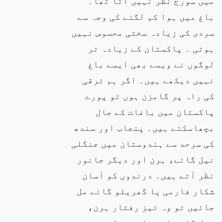
میں سورج نظر نہیں آتا تھا۔
باغ میں ہوا کم لگنے کی وجہ سے
سردی کی زیادہ سختی محسوس نہیں
ہوتی ۔ پاکستان کے زیادہ تر
لوگوں نے ویسے بھی ایسے باغ
نہیں دیکھے ہیں۔ اگر ہم ترقی
کی راہ پر گامزن ہوں تو پورے
پاکستان میں باغات کے جال
بچھاسکتے ہیں۔ پنجاب اور سندھ
کی سرحد سے ہندوستان میں جنگلی
نیل گائے، ہرن اور دیگر جانور
نظر آتے ہیں۔ درندوں کو آسان
شکار فارمی یا گھریلو گائے مل
جائیں تو وہ تیز رفتار ہرن،