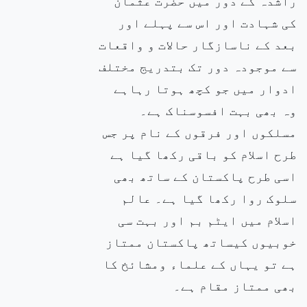
راشدہ کے دور میں حضرت عثمان
کی شہادت اور اس سے پہلے اور
بعد کے ناسازگار حالات و واقعات
سے موجودہ دور تک بتدریج مختلف
ادوار میں جو کچھ ہوتا رہاہے
وہ بھی بہت افسوسناک ہے۔
مسلکوں اور فرقوں کے نام پر جس
طرح اسلام کو باقی رکھا گیا ہے
اسی طرح پاکستان کے ساتھ بھی
سلوک روا رکھا گیا ہے۔ عالم
اسلام میں ایٹم بم اور بہت سی
خوبیوں کیساتھ پاکستان ممتاز
ہے تو یہاں کے علماء ومشائخ کا
بھی ممتاز مقام ہے۔