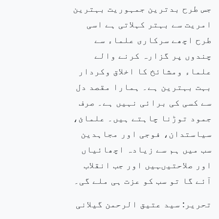
جس طرح بدترین جمہوریت بہترین
امریت سے بہتر کہلاتی ہے اسی
طرح اچھے سرکاری علماء سے
چندوں پر گزارہ کرنے والے
علماء ومشائخ کا اخلاق وکردار
بہت بہترین ہے۔ ہمارا مقصد دل
سے کسی کی برائی نہیں ہے۔ صرف
جمود توڑنا چاہتے ہیں۔ علمائ،
سیاستدان، فوجی اور مجاہدین
سب میں ہم سے زیادہ اچھائیاں
اور صلاحتیںہیں اور جب انقلاب
آئے گا تو سب کو عزت ہی ملے گی۔
تحریر: سید عتیق الرحمن گیلانی