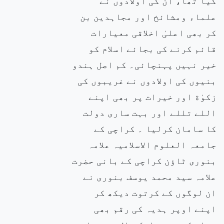
کیا تھا، ان کی اولادوں نے
علماء ومشائخ اور مجاہدین بن
کر بھی اعلیٰ اخلاقی معیارات
قائم کرنے کی بجائے اسلام کو
خیر نہیں پہنچائی۔ کم اصل ہندو
بنیوں کی اولادوں نے غریبوں کی
زکوٰة اور خیرات پر بھی اپنے
اللے تللے اور بہت ساری دولت
کا سامان کرلیا ۔ کراچی کے
جامعہ العلوم الاسلامیہ علامہ
بنوری ٹاؤن کراچی کے بانی حضرت
علامہ سید محمد یوسف بنوری نے
ان لوگوں کے کرتوت دیکھ کر
اپنے اوپر ہدیہ کی رقم بھی