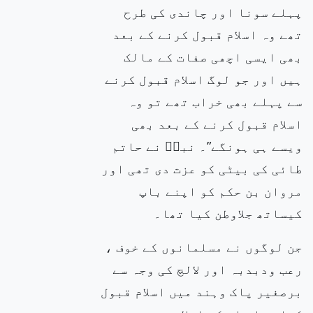
پہلے سونا اور چاندی کی طرح
تھے وہ اسلام قبول کرنے کے بعد
بھی ایسی اچھی صفات کے مالک
ہیں اور جو لوگ اسلام قبول کرنے
سے پہلے بھی خراب تھے تو وہ
اسلام قبول کرنے کے بعد بھی
ویسے ہی ہونگے”۔ نبیۖ نے حاتم
طائی کی بیٹی کو عزت دی تھی اور
مروان بن حکم کو اپنے باپ
کیساتھ جلاوطن کیا تھا۔
جن لوگوں نے مسلمانوں کے خوف ،
رعب ودبدبہ اور لالچ کی وجہ سے
برصغیر پاک وہند میں اسلام قبول