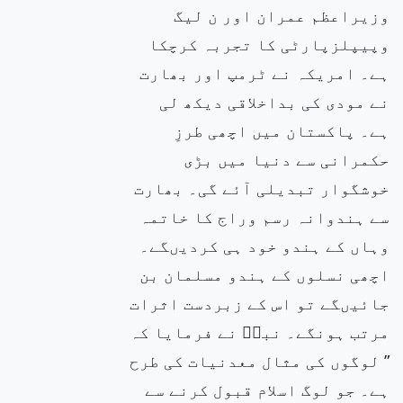
وزیراعظم عمران اور ن لیگ
وپیپلزپارٹی کا تجربہ کرچکا
ہے۔ امریکہ نے ٹرمپ اور بھارت
نے مودی کی بداخلاقی دیکھ لی
ہے۔ پاکستان میں اچھی طرزِ
حکمرانی سے دنیا میں بڑی
خوشگوار تبدیلی آئے گی۔ بھارت
سے ہندوانہ رسم وراج کا خاتمہ
وہاں کے ہندو خود ہی کردیںگے۔
اچھی نسلوں کے ہندو مسلمان بن
جائیںگے تو اس کے زبردست اثرات
مرتب ہونگے۔ نبیۖ نے فرمایا کہ
” لوگوں کی مثال معدنیات کی طرح
ہے۔ جو لوگ اسلام قبول کرنے سے