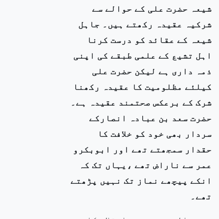
شیعہ حضرت علی کے حوالے سے
شرکیہ عقیدہ رکھتے ہیں۔ جاہل
شیعہ کے عقائد کو درست کرنا
اہل تشیع کے علمی طبقے کی اپنی
ذمہ داری ہے لیکن حضرت علی
کیلئے مظلومیت کا عقیدہ رکھنا
شرک کے برعکس صحتمند عقیدہ ہے۔
حضرت سعد بن عبادہ انصارکے
سردار بھی خود کو خلافت کا
حقدار سمجھتے تھے اور ابوبکرو
عمر سے ناراض تھے ،یہاں تک کہ
انکے پیچھے نماز تک نہیں پڑھتے
تھے۔