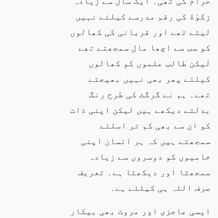
حرام کی تھی۔ ایک سال سے زیادہ
زکوٰة کی رقم مدرسے کیلئے نہیں
لیتے تھے اور قربانی کی کھالوں
کو سب سے اچھا مال سمجھتے تھے
لیکن طالب علموں کو کھالوں
کیلئے پھر بھی نہیں بھیجتے
تھے۔ ہم نے گرگٹ کی طرح رنگ
بدلتے دیکھے ہیں لیکن اپنی ذات
کو ان سے بھی کم تر اسلئے
سمجھتے ہیں کہ ہر انسان اپنی
خامیوں کو دوسروں سے زیادہ
سمجھتا اور دیکھتا ہے۔ تعریف
صرف اللہ ہی کیلئے ہے۔
ایسی عاجزی اور مروت بھی بیکار