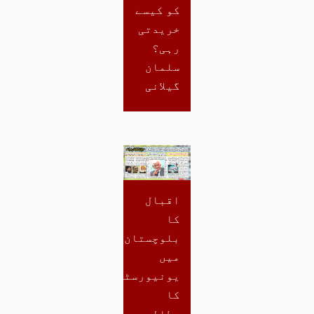
کو کیسے
خریدتی
رہی؟
سلمان
گیلانی
اقبال
کا
بلوچستان
میں
یونیورسٹی
کا
مطالبہ