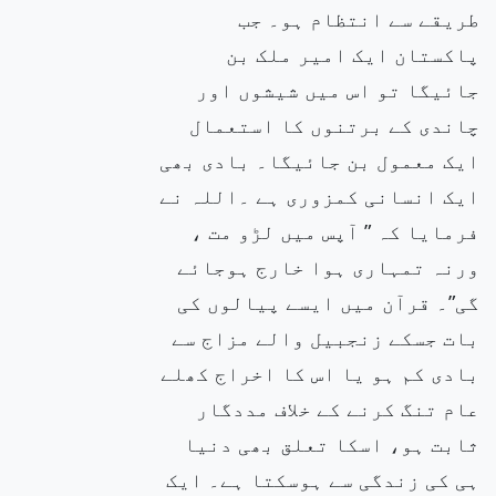
طریقے سے انتظام ہو۔ جب
پاکستان ایک امیر ملک بن
جائیگا تو اس میں شیشوں اور
چاندی کے برتنوں کا استعمال
ایک معمول بن جائیگا۔ بادی بھی
ایک انسانی کمزوری ہے ۔اللہ نے
فرمایا کہ ” آپس میں لڑو مت ،
ورنہ تمہاری ہوا خارج ہوجائے
گی”۔ قرآن میں ایسے پیالوں کی
بات جسکے زنجبیل والے مزاج سے
بادی کم ہو یا اس کا اخراج کھلے
عام تنگ کرنے کے خلاف مددگار
ثابت ہو، اسکا تعلق بھی دنیا
ہی کی زندگی سے ہوسکتا ہے۔ ایک