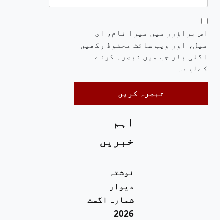
اس براؤزر میں میرا نام، ای
میل، اور ویب سائٹ محفوظ رکھیں
اگلی بار جب میں تبصرہ کرنے
کےلیے۔
اہم
خبریں
نوشتہ
دیوار
شمارہ اگست
2026