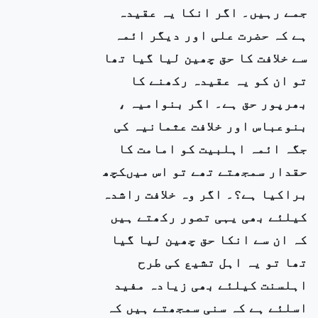
جمے رہیں۔ اگر انکا یہ عقیدہ
ہے کہ حضرت علی اور دیگر ائمہ
سے خلافت کا حق چھین لیا گیا تھا
تو ان کو یہ عقیدہ رکھنے کا
بھرپور حق ہے۔ اگر بنوامیہ ،
بنوعباس اور خلافت عثمانیہ کی
جگہ ائمہ اہلبیت کو امامت کا
حقدار سمجھتے تھے تو اس میںکچھ
براکیا ہے؟۔ اگر وہ خلافت راشدہ
کیلئے بھی یہی تصور رکھتے ہیں
کہ ان سے انکا حق چھین لیا گیا
تھا تو یہ اہل تشیع کی طرح
اہلسنت کیلئے بھی زیادہ مفید
اسلئے ہے کہ سنی سمجھتے ہیں کہ