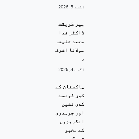
اگست 5, 2026
پیر طریقت
ڈاکٹر فدا
محمد خلیفہ
مولانا اشرف
،
اگست 4, 2026
پاکستان کے
کون کونسے
گدی نشین
اور چوہدری
انگریزوں
کے مخبر
تھے؟