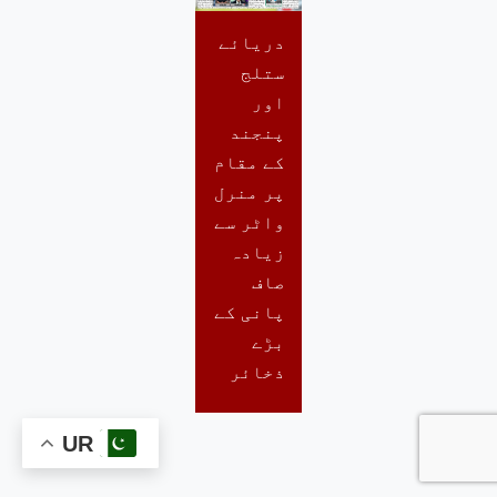
دریائے
ستلج
اور
پنجند
کے مقام
پر منرل
واٹر سے
زیادہ
صاف
پانی کے
بڑے
ذخائر
UR