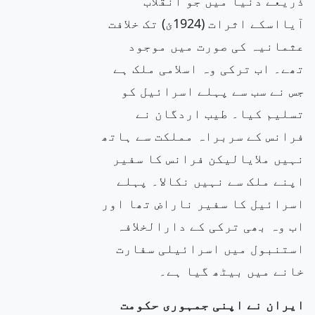
ذریعے دنیا میں جو انقلاب
آیااسکے اثرات (1924ئ) تک خلافت
عثمانیہ کی صورت میں موجود
تھے۔ اب ترکی وہ اسلامی ملک ہے
جس نے سب سے پہلے اسرائیل کو
تسلیم کیا۔ طیب اردگان نے
فرانس کے سربراہ مملکت سے ہاتھ
نہیں ملایالیکن فرانس کا سفیر
اپنے ملک سے نہیں نکالا۔ پہلے
اسرائیل کا سفیر ناراض تھا اور
اب وہ بھی ترکی کے دارالخلافہ
استنبول میں اسرائیلی سفارت
خانے میں بیٹھ گیا ہے۔
ایران نے اپنی جمہوری حکومت