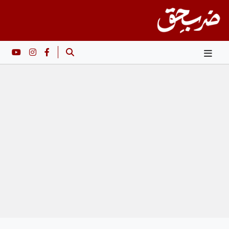
Ski
t
conten