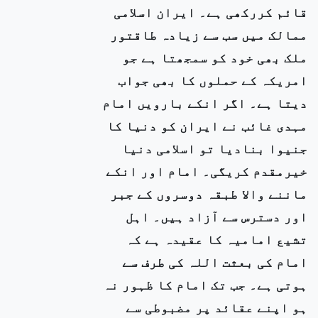
قائم کررکھی ہے۔ ایران اسلامی
ممالک میں سب سے زیادہ طاقتور
ملک بھی خود کو سمجھتا ہے جو
امریکہ کے حملوں کا بھی جواب
دیتا ہے۔ اگر انکے بارویں امام
مہدی غائب نے ایران کو دنیا کا
جنیوا بنادیا تو اسلامی دنیا
خیرمقدم کریگی۔ امام اور انکے
ماننے والا طبقہ دوسروں کے جبر
اور دسترس سے آزاد ہیں۔ اہل
تشیع امامیہ کا عقیدہ ہے کہ
امام کی بعثت اللہ کی طرف سے
ہوتی ہے۔ جب تک امام کا ظہور نہ
ہو اپنے عقائد پر مضبوطی سے