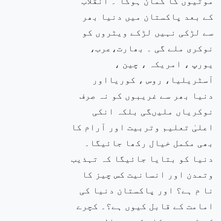
موتیوں کا گمان ہوگا”۔ انقلاب
کے بعد پاکستان میں دنیا بھر
سے لڑکی نہیں لڑکے ویٹروں کو
نوکری ملے گی ۔ بھارت،عرب،
یورپ ، امریکہ ، چین ،
آسٹریلیا، روس ، کوریااور
دنیا بھر سے غریبوں کو نہ صرف
نوکریاں ملیںگی بلکہ انکی
اعلیٰ تعلیم وتربیت اور آرام کا
بھی مکمل خیال رکھا جائیگا۔
دنیا کو بتایا جائیگا کہ تہذیب
وتمدن اور انسانیت کس چیز کا
نا م ہے؟ اور پاکستان دنیا کی
امامت کے قابل کیوں ہے؟۔ کچرے