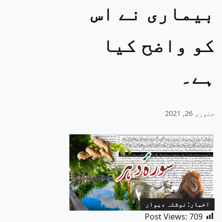
بیماری نے اس
کو واضح کیا
ہے۔
جنوری 26, 2021
اخبار: نوشتہ دیوار
Post Views:
709