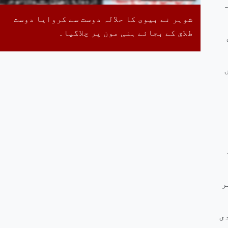
ہ
شوہر نے بیوی کا حلالہ دوست سے کروایا دوست
طلاق کے بجائے ہنی مون پر چلاگیا۔
ر
ی