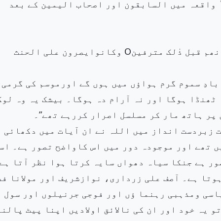
ٔ واقعہ میں السابقون اور اصحاب الیمین کے بعد
(فی سموم وحمیمO وظل من یحمومO لابارد ولاکریمO انھم قبل ذٰلک مترفینO وکانوایصرون علی الحنث
بادِ سموم گرم ہواؤں میں ہوں گے اورموسم کی گرمی
ٹھنڈا ہوگا اور نہ آرام دہ ہوگا۔ بیشک یہ وہ لوگ
 پر ہاتھ مار کر مسلسل اصرار کررہے تھے”۔
 زبردست انداز میں اللہ نے ان آیات میں دکھائی
ں تھے اور موجودہ دور میں اس کاواضح تصور ہے۔ اس
ور ہے جنکا سیاہ دھواں سایہ کرتا ہوا نظر آتا ہے
ہوتا ہے۔ آصف علی زرداری، نوازشریف اور مولانا فض
اسی ومذہبی رہنما ؤں اور فوجی جرنیلوں اور سول
 یہ خود اور ان کی نالائق اولادیں اپنا پیٹ پالنے