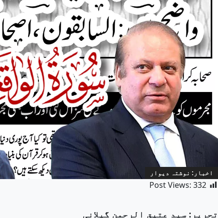
اخبار: نوشتہ دیوار
Post Views:
332
تحریر: سید عتیق الرحمن گیلانی