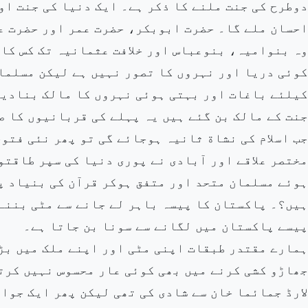
دوطرح کی جنت ملنے کا ذکر ہے۔ ایک دنیا کی جنت او
احسان ملے گا۔ حضرت ابوبکر، حضرت عمر اور حضرت ع
وہ بنوامیہ، بنوعباس اور خلافت عثمانیہ تک کس کا
کوئی دریا اور نہروں کا تصور نہیں ہے لیکن مسلما
کیلئے باغات اور بہتی ہوئی نہروں کا مالک بنادیا
جنت کے مالک بن گئے ہیں یہ پہلے کی قربانیوں کا ص
جب اسلام کی نشاة ثانیہ ہوجائے گی تو پھر نئی فتو
مختصر علاقے اور آبادی نے پوری دنیا کی سپر طاقتو
ہوئے مسلمان متحد اور متفق ہوکر قرآن کی بنیاد پ
ہیں؟۔ پاکستان کا پیسہ باہر لے جانے سے مٹی بننے 
پیسے پاکستان میں لگانے سے سونا بن جاتا ہے۔
ہمارے مقتدر طبقات اپنی مٹی اور اپنے ملک میں بڑا
جھاڑو کشی کرنے میں بھی کوئی عار محسوس نہیں کرت
لارڈ جمائما خان سے شادی کی تھی لیکن پھر ایک جوان