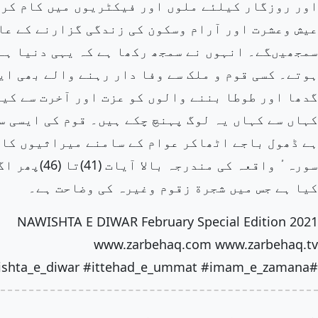
اور روزگار کیلئے ملوں اور فیکٹریوں میں کام کرن
عیش وعشرت اور آرام وسکون کی زندگی گزارنے کے عا
سمجھیںگے۔ انہوں نے سمجھ رکھا ہے کہ یہی دنیا ہے 
ہوتے۔ کسی قوم و ملک سے وفا دار رہنے والے بھی ا
گدھا اور طوطا بننے والوں کو عزت اور آخرت سے کی
کہاں سے کہاں یہ لوگ پہنچ چکے ہیں۔ قوم کی ایسی س
ہے ڈھول باجے اٹھاکر عوام کے سامنے میراثیوں کا 
کیا ہے جس میں شجرة زقوم وغیرہ کی وضاحت ہے۔
NAWISHTA E DIWAR February Special Edition 2021
www.zarbehaq.com www.zarbehaq.tv
#zarbehaq #nawishta_e_diwar #ittehad_e_ummat #imam_e_zamana