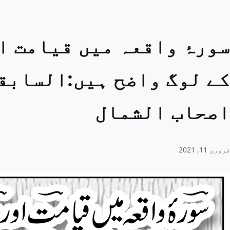
سورۂ واقعہ میں قیامت ا
کے لوگ واضح ہیں:السابق
اصحاب الشمال
فروری 11, 2021