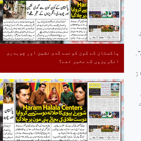
پاکستان کے کون کونسے گدی نشین اور چوہدری
”۔
انگریزوں کے مخبر تھے؟
ڑ