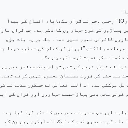
ا:
( الرحمن O عّلم القراٰن Oخلق الانسان Oعلمہ البیانO) ” رحمن ،جس نے قرآن سکھایا، انسان کو پیدا
ں پہاڑوں کی طرح جہاز وں کا ذکر ہے۔ جب قرآن نازل
ازوں کاکوئی تصور نہیں تھا۔ بظاہر یہ بات بڑی
ویعلمھم الکتٰب ”اوران کو کتاب کی تعلیم دیتا ہے
ف سکھانے کی نسبت کیسے کردی ہے؟۔
یا نے ترقی نہیں کی تھی تو اس وقت سمندر میں پہا
حث مباحثہ کی ضروت مسلمان محسوس نہیں کرتے تھے۔
مل ہوگئی ہے۔ اب اللہ تعالیٰ نے جسطرح سکھانے کی
 کوئی شخص بھی پہاڑ جیسے جہازوں اور قرآن کی آیت
یاہے اور سب سے پہلے مجرموں کا ذکر کیا گیا ہے۔
 ملے گی۔ دوسری قسم کے لوگ السابقین ہیں جن کو