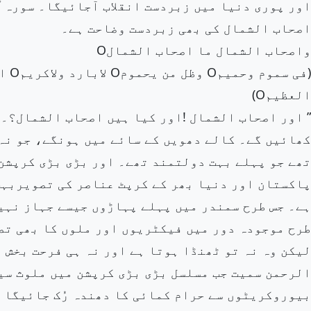
اور پوری دنیا میں زبردست انقلاب آجائیگا۔ سورہ 
اصحاب الشمال کی بھی زبردست وضاحت ہے۔
واصحاب الشمال ما اصحاب الشمالO
العظیمO)
” اور اصحاب الشمال !اور کیا ہیں اصحاب الشمال؟۔ 
کھائیں گے۔ کالے دھویں کے سائے میں ہونگے، جو نہ 
تھے جو پہلے بہت دولتمند تھے۔ اور بڑی بڑی کرپشن
پاکستان اور دنیا بھر کے کرپٹ عناصر کی تصویربہت
ہے۔ جس طرح سمندر میں پہلے پہاڑوں جیسے جہاز نہی
طرح موجودہ دور میں فیکٹریوں اور ملوں کا بھی تص
لیکن وہ نہ تو ٹھنڈا ہوتا ہے اور نہ ہی فرحت بخش 
الرحمن سمیت جب مسلسل بڑی بڑی کرپشن میں ملوث سی
بیوروکریٹوں سے حرام کمائی کا دھندہ رُک جائیگا تو