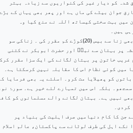
ق شدہ کو دیار غیر کی کنواریوں سے زیادہ بہتر
رق جوان بیٹے کی ماں ہے اور پھر بھی یہاں کے بڑے
 میں بہت سختی کیساتھ اللہ نے منع کیا وہ
ہی ہیں۔
سورۂ نور میں اللہ تعالیٰ نے بہتان لگانے کی سزا بھی زنا سے بیس (20)کوڑے کم مقرر کی ۔ زناکی سو
(80)کوڑے ہے۔ حضرت عائشہ پر بہتان سے نبیۖ اور حضرت ابوبکر نے کتنی
 غریب خاتون پر بہتان لگانے کی ایک سزا مقرر کرک
ا میں کوئی نظام اس کا مقابلہ نہیں کرسکتا ہے۔
باتوں کو پھیلایا مت کرو۔ اسلئے یہ بھی فرمایا کہ
سمجھو۔ بلکہ اس میں تمہارے لئے خیر ہے۔ سورۂ نور
بھی نہیں ہے۔ بہتان لگانے والے مسلمانوں کو کافر
 کردی۔
ے جن کا کام دنیامیں صرف اہلیت کی بنیاد پر
 نکے اہل کی طرف لوٹانے سے پاکستان، عالم اسلام