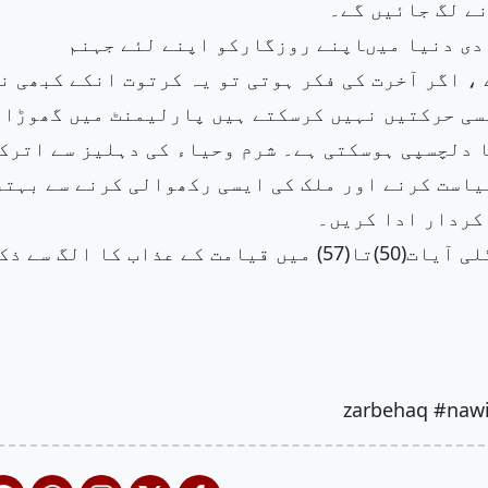
ے لگ جائیں گے۔
دی دنیا میںاپنے روزگارکو اپنے لئے جہنم
، اگر آخرت کی فکر ہوتی تو یہ کرتوت انکے کبھی ن
یسی حرکتیں نہیں کرسکتے ہیں پارلیمنٹ میں گھوڑا 
ا دلچسپی ہوسکتی ہے۔ شرم وحیاء کی دہلیز سے اترک
یاست کرنے اور ملک کی ایسی رکھوالی کرنے سے بہتر
کردار ادا کریں۔
سورہ ٔ واقعہ کی مندرجہ بالا آیات (41)تا (46)پھر اگلی آیات(50)تا(57) میں قیامت کے عذاب کا الگ سے