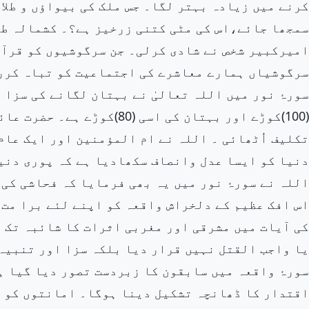
کرنے میں زیادہ بہتر لگا۔ جس ملک کی بیواؤں و طلا
سمجھا جائے،اس کی مٹی کتنی زرخیز ہے؟۔ کشمالہ طا
امیرکبیر شخص نے شادی کرلی۔ جن سرگوشیوں کو قرآن
سرگوشیاں ہمارے معاشرے کی اجتماعیت کو تباہ کرر
(100)کوڑے اور بہتان کی اسی 
تکلیف اُٹھائی ۔ اللہ نے ام المؤمنین اور ایک عام
دنیا کو ایسا عدل وانصاف سکھادیا ہے کہ پوری دنی
اللہ نے سورۂ نور میں یہ بھی فرمایا کہ فحاشی کی 
اس افک عظیم کے دلخراش واقعہ کو اپنے لئے برا مت 
کی آیات میں مشرقی اور مغربی اثرات کا شائبہ تک 
یا واجب القتل نہیں قرار دیا بلکہ سزا اور تنبیہ
سورۂ واقعہ میں سابقون کا زبردست تصور دیا گیا ہ
اقتدار کا ڈھانچہ تشکیل دینا ہوگا۔ امانتوں کو ا