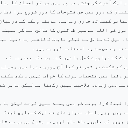
ر ایک آخرت کی جنت۔ یہ وہ ہیں جن کو احسان کا بدل
ثمان کے دور میں جن فتوحات کا دور شروع ہوا تھا،
میابی کیساتھ جاری رہاہے۔ مدینہ ومکہ کے درمیان
نوں کو اللہ نے سپر طاقتوں کا فاتح بناکر ہمیشہ
۔ نیل کے ساحل سے لیکر تابخاک کاشغر ہم دنیا میں
دقہ ہے جس سے ہم استفادہ کررہے ہیں۔
حات کے دراوزے کھل جائیں گے۔ جب مکہ ومدینہ کے
ں کو شکست دی تھی تو کیا آج پوری دنیا میں پھیلے
ر دنیا میں فتحیاب ہونے کا خواب نہیں دیکھ سکتے
سے بھی زیادہ صلاحیت نہیں رکھتا ہے لیکن باہر کے
 لینڈ لارڈ ہونے کو بھی پسند نہیں کرتے لیکن باہ
ے ہیں۔وزیراعظم عمران خان نے ایک کنواری لینڈ
 بچوں کی ماںریحام خان اورپھر بشریٰ بی بی سے شاد