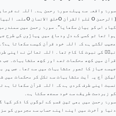
سورۂ واقعہ سے پہلے سورۂ رحمن ہے۔ اللہ نے فرمای
کیا، اس کو بیان سکھایا”۔ سورۂ رحمن میں سمندرمی
ہوا تھا تو کسی کے دل ودماغ میں پہاڑوں کی طرح جہ
عجیب لگتی ہے کہ اللہ خود قرآن کیسے سکھاتا ہے؟۔ 
نبیۖ کی نبوت کا کام تھا۔ اللہ تعالیٰ نے اپنی طر
قرآن میں کچھ محکمات تھے اور کچھ متشابہات۔ جب دن
جیسے جہاز کا تصور متشابہات میں سے تھا۔ جس پر ب
لیکن آج یہ آیت متشابہات سے نکل کر محکمات میں شا
نسبت اپنی طرف کردی ہے کہ اللہ قرآن سکھاتا ہے تو
کو زبردست طریقے سے خود سمجھ سکتا ہے۔
سورۂ رحمن میں بھی تین قسم کے لوگوں کا ذکر کیا گ
دنیا و آخرت میں اپنے اپنے حساب سے مجرموں کو سزا