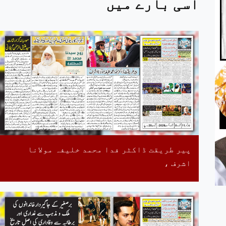
اسی بارے میں
پیر طریقت ڈاکٹر فدا محمد خلیفہ مولانا
اشرف ،