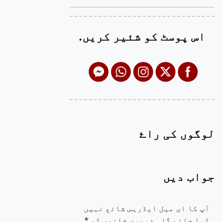
اس پوسٹ کو شئیر کریں.
لوگوں کی راۓ
جواب دیں
آپ کا ای میل ایڈریس شائع نہیں
کیا جائے گا۔
ضروری خانوں کو
*