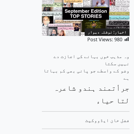
اخبار: نوشتہ دیوار
Post Views:
980
وہ مذہب خوں بہانے کی اجازت دے
نہیں سکتا
وضو کے واسطے جو پانی بھی کم بہاتا
ہے
جرأتمند ہندو شاعرہ
لتا حیاء
فضل خان ایڈووکیٹ