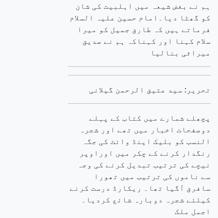
ہم نے بغض شیعہ میں اہلبیت کی شان
کو گھٹا دیا۔امام حسین علیہ السلام
فرماتے ہیں کہ طارق جمیل کو میرا
سلام کہنا اور کہناکہ ہم نے صدیق
میراثی بنالیا
تحریر: سید عتیق الرحمن گیلانی
پچھلے شمارے میں کتاب کے پہلے
دوصفحات اخبار میں تھے اور شجرہ
النسب کو بلیک اینڈ وائٹ کی جگہ
رنگدار کرنے کے چکر میں اوراوپر
نیچے کی ترتیب تبدیل کرنے کی وجہ
سے ناموں کی ترتیب میں تھورا
سافرق آگیا تھا۔ ریکارڈ درست کرنے
کیلئے شجرہ دوبارہ شائع کردیا۔
اجمل ملک