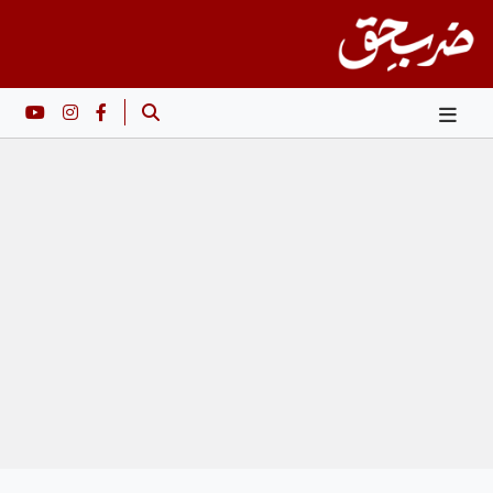
Ski
t
conten