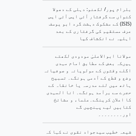
بلرام پور/ لکھنو: دہلی کے دھولا
کنواں سے گرفتار آئی ایس آئی ایس
(ISIS) کے مشکوک دہشت گرد ابو یوسف
عرف مستقیم کی گرفتاری کے بعد
اہلیہ نے انکشاف کیا
مولانا ابوالاعلیٰ مودودی لکھتے
ہیںکہ بعض کے مطابق امام مہدی
اگلے وقتوں کے مولویانہ و صوفیانہ
وضع و قطع کے آدمی ہونگے۔ تسبیح
ہاتھ میں لئے مدرسہ یا خانقاہ کے
حجرے سے برآمد ہونگے۔ انا المہدی
کا اعلان کرینگے۔علماء و مشائخ
کتابیں لیے پہنچیں گے
اور۔۔۔۔۔۔۔۔
شیعہ خطیب سیدجواد نقوی نے کہا کہ