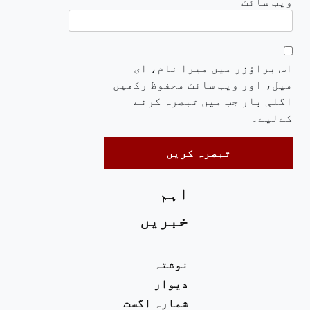
ویب‌ سائٹ
اس براؤزر میں میرا نام، ای
میل، اور ویب سائٹ محفوظ رکھیں
اگلی بار جب میں تبصرہ کرنے
کےلیے۔
اہم
خبریں
نوشتہ
دیوار
شمارہ اگست