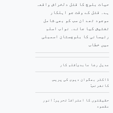
حیات بلوچ کا قتل دلخراش واقعہ
ہے۔ قتل کے وقت جو اہلکار
موجود تھے ان سب کو بھی شامل
تفتیش کیا جائے۔ نواب اسلم
رئیسانی کا بلوچستان اسمبلی
میں خطاب
عدیل رضا عابدی:قلم کار
ڈاکٹر بھگوان دیوی کی پریس
کانفرنس:
حقیقتوں کا اعتراف: تحریر: انور
مقصود