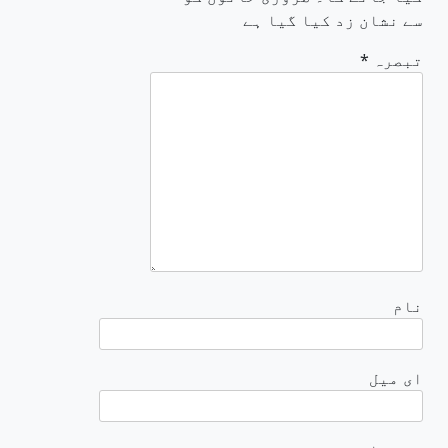
سے نشان زد کیا گیا ہے
تبصرہ
*
نام
ای میل