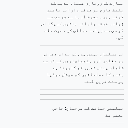
ہمارے کاروباری علماء مذہب کے
پلیٹ فارم پر فرقہ وارانہ باتیں
کرتے ہیں۔ محرم آرہا ہے جو سب سے
زیادہ فرقہ وارانہ باتیں کریگا اس
کو سب سے زیادہ مجالس کی دعوت ملے
گی۔
تم مسلمان نہیں ہو،تم نے اس دھرتی
پر مغلوں اور ہتھیاچاروں کے ڈر سے
شلوار پہنی تھی، تم کنورٹڈ ہو
ہندو کا مسلمانوں کو سوشل میڈیا
پر سخت ترین طعنہ
تبلیغی جماعت کے ترجمان: حاجی
نعیم بٹ