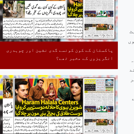
ٹ
وں
پاکستان کے کون کونسے گدی نشین اور چوہدری
انگریزوں کے مخبر تھے؟
ہ
د
ر