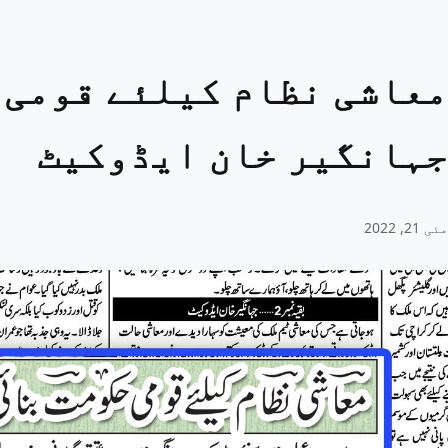
معاشی نظام کیلئے قومی 
جہانگیر خان ایڈوکیٹ
مئی 21, 2022