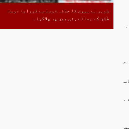
شوہر نے بیوی کا حلالہ دوست سے کروایا دوست
طلاق کے بجائے ہنی مون پر چلاگیا۔
۔
ات
ب
ے
ت