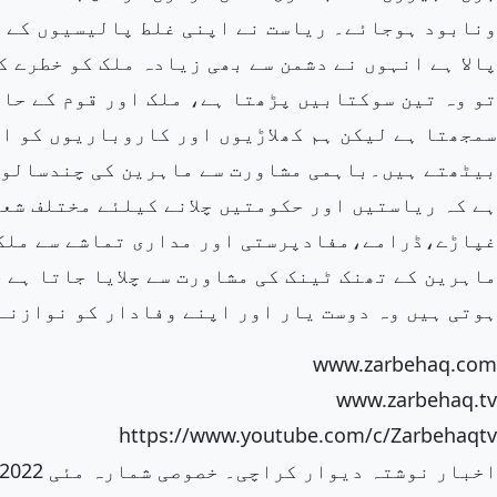
ونابود ہوجائے۔ ریاست نے اپنی غلط پالیسیوں کے ن
پالا ہے انہوں نے دشمن سے بھی زیادہ ملک کو خطرے 
تو وہ تین سوکتابیں پڑھتا ہے، ملک اور قوم کے حالا
سمجھتا ہے لیکن ہم کھلاڑیوں اور کاروباریوں کو ا
بیٹھتے ہیں۔باہمی مشاورت سے ماہرین کی چندسالوں 
ہے کہ ریاستیں اور حکومتیں چلانے کیلئے مختلف شعب
غپاڑے،ڈرامے،مفادپرستی اور مداری تماشے سے ملک
ماہرین کے تھنک ٹینک کی مشاورت سے چلایا جاتا ہے 
ہوتی ہیں وہ دوست یار اور اپنے وفادار کو نوازنے
www.zarbehaq.com
www.zarbehaq.tv
https://www.youtube.com/c/Zarbehaqtv
اخبار نوشتہ دیوار کراچی۔ خصوصی شمارہ مئی 2022