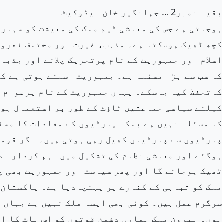
بقیہ نمبر2 … جہانگیر خان ایڈوکیٹ
ہوجاتی ہے جس کی معاشی ٹیم ملک کی معیشت کو سہارا
کچھ ٹھیک ہوسکتا ہے۔ مذہب، غیرت اور مختلف نعروں
اسلام اور جمہوریت کے نام پرتحریک چلانے اور جذبا
کا سب سے بڑا مسئلہ ہے۔ جمہوریت اسلئے ہوتی ہے کہ
کاتحفظ کیا جاسکے۔ یہاں جمہوریت کے نام پرعوام ک
کیلئے سیاسی جماعتیں ٹاؤٹ کے طور پر استعمال ہو
کا مسئلہ نہیں ہے بلکہ پارٹیوں کے مفادات کا مسئ
پارٹیوں سے پارٹیاں کھیل رہی ہوتی ہیں۔ اگر قومی
ہوگئے اور معاشی نظام کی تشکیل میں اہم کردار ادا
ٹھیک ہوجائے گا اور پھر سیاست اور جمہوریت بھی چل
ملک کو تباہی کے کنارے پر پہنچادیا ہے۔ پاکستان 
سرگرم عمل ہیں۔ کوئی بھی ایسا ملک نہیں ہے جہاں پ
ہوں۔ بیرون ملک ہماری دشمن قوتوں کو اس بات کا ان