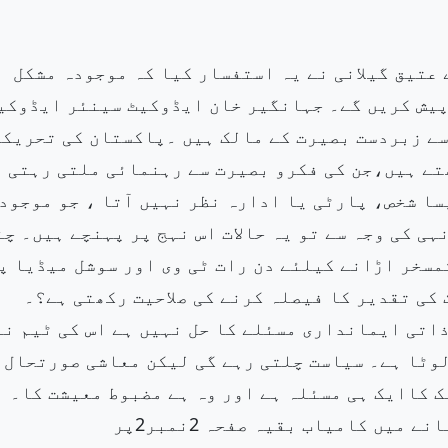
عتیق گیلانی نے یہ استفسار کیا کہ موجودہ مشکل
پیش کریں گے۔ جہانگیر خان ایڈوکیٹ سینئر ایڈوکی
سے زبردست بصیرت کے مالک ہیں ۔پاکستان کی تحریک
تے ہیں،جن کی فکرو بصیرت سے رہنمائی ملتی رہتی
سا شخص، پارٹی یا ادارہ نظر نہیں آتا ، جو موجود
ہی کی وجہ سے تو یہ حالات اس نہج پر پہنچے ہیں۔ چن
مسخر اڑانے کیلئے دن رات ٹی وی اور سوشل میڈیا پ
کی تقدیر کا فیصلہ کرنے کی صلاحیت رکھتی ہے؟۔
ذاتی ایمانداری مسئلے کا حل نہیں ہے اس کی ٹیم نے
لوٹا ہے۔ سیاست چلتی رہے گی لیکن معاشی صورتحال
ک کاایک ہی مسئلہ ہے اور وہ ہے مضبوط معیشت کا۔
یں کامیاب بقیہ صفحہ 2نمبر2پر