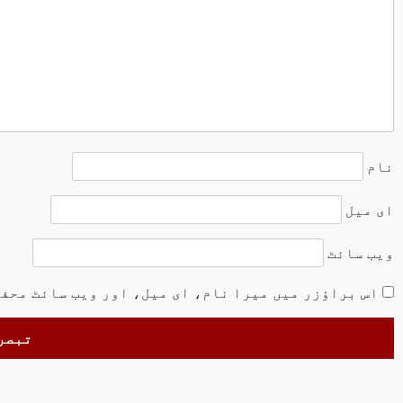
نام
ای میل
ویب‌ سائٹ
اس براؤزر میں میرا نام، ای میل، اور ویب سائٹ محف