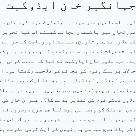
جہانگیر خان ایڈوکیٹ
ڈیرہ اسماعیل خان سینئر ایڈوکیٹ جہانگیر خان سے 
صورتحال میں پاکستان بچانے کیلئے آپ کیا تجویز 
کے علاوہ مذہب، تاریخ، سیاست اورریاست کے حوالے 
اور شخصیات کو قریب سے دیکھنے کا وسیع تجربہ رکھ
ہے۔ جہانگیر خان ایڈوکیٹ نے کہا کہ مجھے کوئی ای
حالات پر ملک وقوم کو بچانے کی صلاحیت رکھتا ہو۔ ان
خسرے، لونڈے ، لونڈیاں اور بھانڈ ایک دوسرے کا ت
پھلجھڑیاں چھوڑنے میں مصروف ہیں۔ مریم نواز ملک 
بلاول بھٹو قوم کی تقدیر بدلے گا؟۔ عمران خان کی 
بھی اس ملک کو ویسا ہی لوٹ لیا جس طرح دوسروں نے 
کو بہتر بنانا سب سے زیادہ ضروری ہے اور اب اس مل
اگر پاک فوج سیاسی پارٹیوں کی ایک قومی حکومت بنانے م