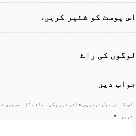
اس پوسٹ کو شئیر کریں.
لوگوں کی راۓ
جواب دیں
آپ کا ای میل ایڈریس شائع نہیں کیا جائے گا۔
ضروری خا
تبصرہ
*