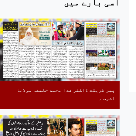
اسی بارے میں
پیر طریقت ڈاکٹر فدا محمد خلیفہ مولانا
اشرف ،