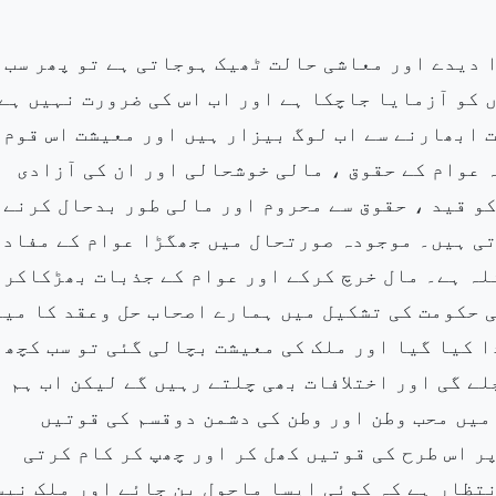
 دیدے اور معاشی حالت ٹھیک ہوجاتی ہے تو پھر سب
 کو آزمایا جاچکا ہے اور اب اس کی ضرورت نہیں ہے
ت ابھارنے سے اب لوگ بیزار ہیں اور معیشت اس قوم
 عوام کے حقوق ، مالی خوشحالی اور ان کی آزادی
و قید ، حقوق سے محروم اور مالی طور بدحال کرنے
تی ہیں۔ موجودہ صورتحال میں جھگڑا عوام کے مفاد
لہ ہے۔ مال خرچ کرکے اور عوام کے جذبات بھڑکاکر
 حکومت کی تشکیل میں ہمارے اصحاب حل وعقد کا میا
 کیا گیا اور ملک کی معیشت بچالی گئی تو سب کچھ
ے گی اور اختلافات بھی چلتے رہیں گے لیکن اب ہم ن
میں محب وطن اور وطن کی دشمن دوقسم کی قوتیں
ر اس طرح کی قوتیں کھل کر اور چھپ کر کام کرتی
تظار ہے کہ کوئی ایسا ماحول بن جائے اور ملک نیس