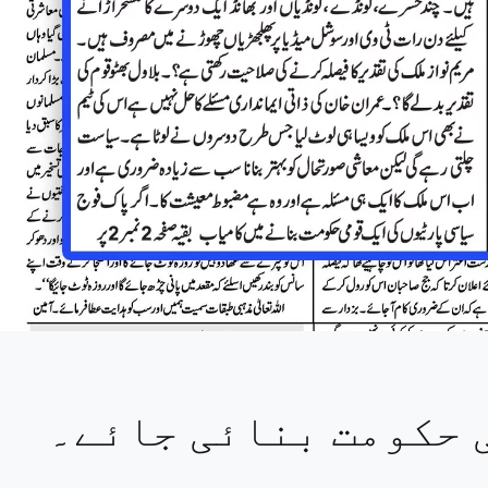
 حکومت بنائی جائے۔