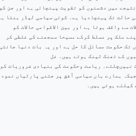
تیجے میں دشمنوں کو تقویت پہنچائی ہے اور جن کو
کی حالت تک پہنچادیا ہے۔ کوئی سیاسی لیڈر بنتا ہے
ت سے واقف ہوتا ہے اور بین الاقوامی حالات کو
پنے ملک پر مسلط کرکے مسیحا سمجھنے کی غلطی کر
تک حکومت مسائل کا حل ہے اور یہ بات دنیا جانتی
وں کے تھنک ٹینک ہوتے ہیں۔ غل
 نہیںچلتے۔ ریاست وحکومت کی بنیادی ضروریات کو
جبکہ ہمارے ہاں سیاسی اُفق پر جتنی پارٹیاں نمودا
 کیلئے ہوتی ہیں۔