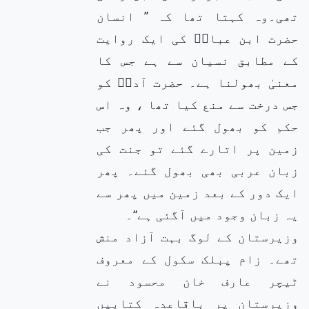
تھی۔وہ کہتا تھا کہ ’’ انسان
حضرت ابن عباسؓ کی ایک روایت
کے مطابق نسیان سے ہے جس کا
معنیٰ بھولنا ہے۔ حضرت آدمؑ کو
جس درخت سے منع کیا تھا ، وہ اس
حکم کو بھول گئے اور پھر جب
زمین پر اتارے گئے تو جنت کی
زبان عربی بھی بھول گئے۔ پھر
ایک دور کے بعد زمین میں پھر سے
یہ زبان وجود میں آگئی ہے‘‘۔
وزیرستان کے لوگ بہت آزاد منش
تھے۔ زام پبلک سکول کے معروف
ٹیچر عارف خان محسود نے
وزیرستان پر باقاعدہ کتابیں