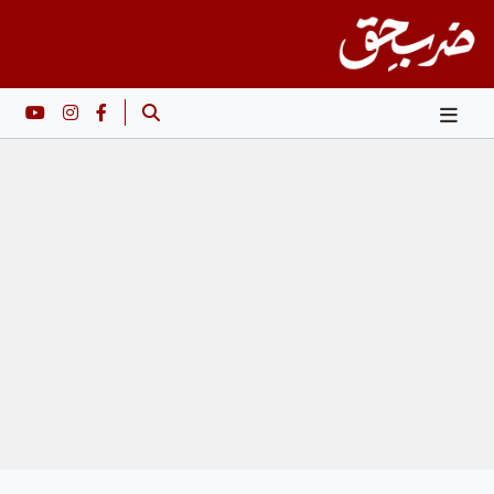
Ski
t
conten