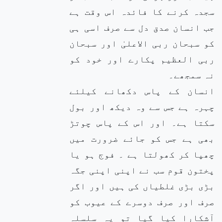
سجدہ کرنے کا فائدہ اس وقت ہے
جب انسان صدق دل سے صرف اسی ہی
کو سبحان ربی الاعلیٰ اور سبحان
ربی العظیم پکارے اور خود کو
نہ سمجھے۔
انسان کے پاس دکھانے کیلئے
چہرہ ہے جس سے وہ دیکھ اور بول
سکتا ہے۔ اور اس کے پاس چوتڑ
بھی ہے جس کو جائے ضرورت میں
چھپا کر کھولتا ہے ۔ فوج ہو یا
پختون قوم سب نے اپنی اپنی جگہ
بڑی بڑی غلطیاں کی ہیں اور اگر
صرف اور صرف دوسرے کے عیوب کو
آشکارا کیا گیا تو یہ سلسلہ