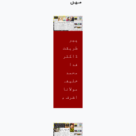
میں
پیر
طریقت
ڈاکٹر
فدا
محمد
خلیفہ
مولانا
اشرف ،