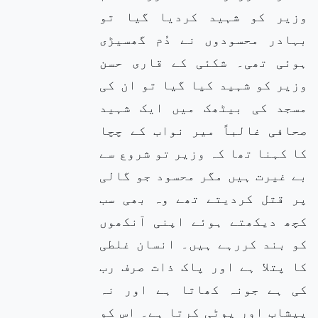
وزیر کو شہید کردیا گیا تو
بہادر محسودوں نے دُم گھسیڑی
ہوئی تھی۔ شکئی کے قاری حسن
وزیر کو شہید کیا گیا تو ان کی
مسجد کی بیٹھک میں ایک شہید
صحافی غالباً میر نواب کے چچا
کا کہنا تھا کہ وزیر تو شروع سے
بے غیرت ہیں مگر محسود جو گالی
پر قتل کردیتے تھے وہ بھی سب
کچھ دیکھتے ہوئے اپنی آنکھوں
کو بند کررہے ہیں۔ انسان غلطی
کا پتلا ہے اور پاک ذات صرف رب
کی ہے جونہ کھاتا ہے اور نہ
پیشاب اور پوٹی کرتا ہے۔ اس کو