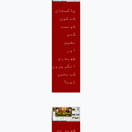
پاکستان
کے کون
کونسے
گدی
نشین
اور
چوہدری
انگریزوں
کے مخبر
تھے؟
شوہر نے