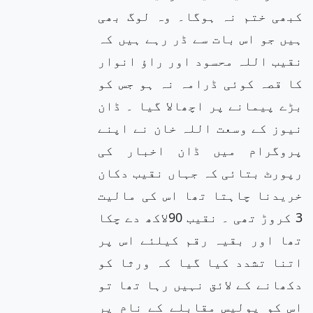
کبھی ختم نہ ہوگا۔ وہ لوگ بھی
ہیں جو اس بات سے ڈر رہے ہیں کہ
نقیب اللہ محسود اور راؤ انوار
کا قصہ کوئی ڈرامہ نہ ہو جس کو
بڑے پیمانے پر اچھالا گیا ۔ ڈان
نیوز کے وسعت اللہ خان نے اپنے
پروگرام میں ڈان اخبار کی
رپورٹ بتائی کہ جہاں نقیب دکان
خریدنا چاہتا تھا اس کی مالیت
3 کروڑ تھی ۔ نقیب 90لاکھ دے چکا
تھا اور بقیہ رقم کیلئے اس پر
اتنا تشدد کیا گیا کہ ورثا کو
دکھانے کے لائق نہیں رہا تھا تو
اس کو پولیس مقابلے کے نام پر