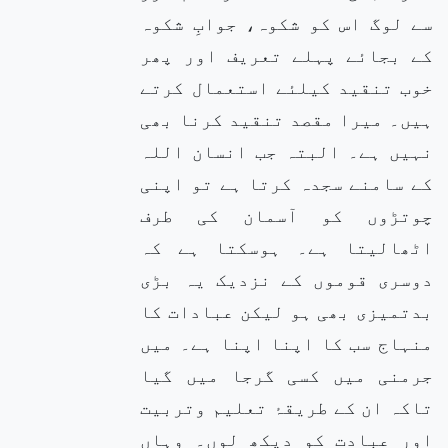
سے لوگ اس کو شکوہ، جوابِ شکوہ
کے بجائے پہلے تعریف اور پھر
خوب تنقید کیلئے استعمال کرتے
ہیں۔ میرا مقصد تنقید کرنا بھی
نہیں ہے۔ البتہ جب انسان اللہ
کے سامنے سجدہ کرتا ہے تو اپنی
چوتڑوں کو آسمان کی طرف
اٹھالیتا ہے۔ ہوسکتا ہے کہ
دوسری قوموں کے نزدیک یہ بڑی
بدتمیزی بھی ہو لیکن عبادات کا
منہاج سب کا اپنا اپنا ہے۔ میں
جرمنی میں کسی گرجا میں گیا
تاکہ ان کے طریقۂ تعلیم وتربیت
اور عبادت کو دیکھ لوں۔ وہاں