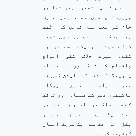
آزادی کا یہ تصور نہیں تھا جو
وزیرستان میں تھا، پھر عارف
خان کو بعد میں فالج کا اٹیک
ہوا جسکے بعد خودہی سچی توبہ
کرکے سچے اور پکے مسلمان بن
گئے۔ میرے خلاف کئی انواع
واقسام کے غلط اور بے بنیاد
پروپیگنڈے کئے گئے لیکن کسی نے
میرا راستہ نہیں روکا۔
پاکستان بھر کے علماء اور ٹانک
کے سارے اکابر علماء میرے حامی
تھے لیکن جب طالبان نے زور
پکڑا تو ایک سے ایک شریف انسان
کوشہید کردیا۔