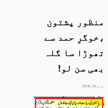
منظور پشتون
،خوگرِ حمد سے
تھوڑا سا گلہ
بھی سن لو!
مارچ 16, 2018