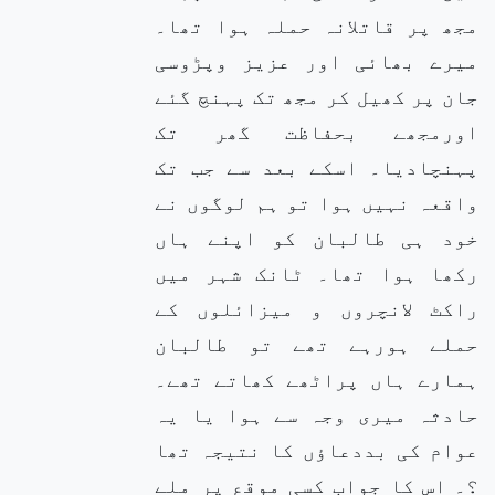
مجھ پر قاتلانہ حملہ ہوا تھا۔
میرے بھائی اور عزیز وپڑوسی
جان پر کھیل کر مجھ تک پہنچ گئے
اورمجھے بحفاظت گھر تک
پہنچادیا۔ اسکے بعد سے جب تک
واقعہ نہیں ہوا تو ہم لوگوں نے
خود ہی طالبان کو اپنے ہاں
رکھا ہوا تھا۔ ٹانک شہر میں
راکٹ لانچروں و میزائلوں کے
حملے ہورہے تھے تو طالبان
ہمارے ہاں پراٹھے کھاتے تھے۔
حادثہ میری وجہ سے ہوا یا یہ
عوام کی بددعاؤں کا نتیجہ تھا
؟۔ اس کا جواب کسی موقع پر ملے