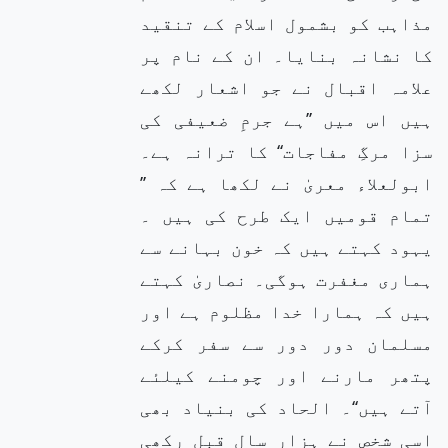
مذاہب کو بشمول اسلام کے تنقید
کا نشانہ بنایا۔ ان کے نام پر
علامہ اقبال نے جو اشعار لکھے
ہیں اس میں ’’ہے جرمِ ضعیفی کی
سزا مرگِ مفاجات‘‘ کا ترانہ ہے۔
ابولعلاء معریٰ نے لکھا ہے کہ ’’
تمام قومیں ایک طرح کی ہیں ۔
یہود کہتے ہیں کہ خون بہانے سے
ہماری مغفرت ہوگی۔ نصاریٰ کہتے
ہیں کہ ہمارا خدا مظلوم ہے اور
مسلمان دور دور سے سفر کرکے
پتھر مارنے اور چومنے کیلئے
آتے ہیں‘‘۔ الحاد کی بنیاد بھی
اسی شخص نے ہزار سال قبل رکھی