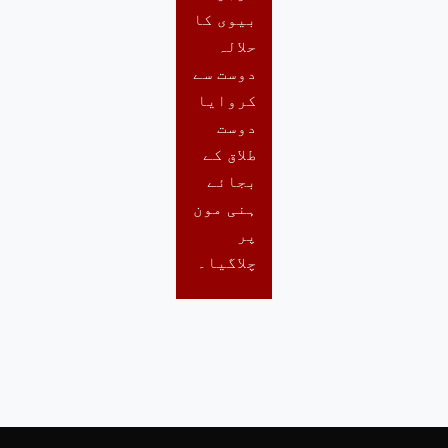
بیوی کا
حلالہ
دوست سے
کروایا
دوست
طلاق کے
بجائے
ہنی مون
پر
چلاگیا۔