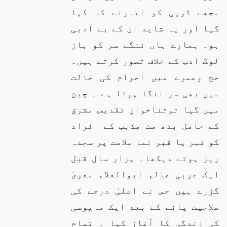
مجھے ٹوپی کو اتارنے کا کہا
گیا اور یہ شاید ان کے بے ادبی
ہو۔ ہمارے ہاں ننگے سر کو باز
لوگ ادب کے خلاف تصور کرتے ہیں۔
حج وعمرے میں احرام کی حالت
میں بھی سر ننگا ہوتا ہے ۔ چین
میں گیا توثناخوانِ تقدیس مشرق
کے حامل بدھ مت مذہب کے افراد
کو قبر یا قبر نما علامت پر سجدہ
ریز ہوتے دیکھا۔ ہزار سال قبل
ایک عربی عالم ابوالعلاء معریٰ
گزرے ہیں جس نے اعلیٰ درجے کی
صلاحیت پانے کے بعد ایک مایوسی
کی زندگی کا آغاز کیا ۔ تمام