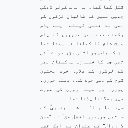
قتل کیا گیا۔ یہ بات کوئی ڈھکی
چھپی نہیں کہ طالبان لڑکوں کو
بھی بد فعلی کیلئے اپنے پاس
رکھتے تھے۔ جن غریبوں کے پاس
صبح شام کا کھانا نہ ہوتا تھا
ان کے پاس جو اتنی بڑی دولت آئی
تھی جس کا خمیازہ پاکستان بھر
کے لوگوں کے علاوہ خود پختون
قوم کو بھی خود کش ، بھتہ خوری،
چوری اور سینہ زوری کی صورت
میں بھگتنا پڑتا تھا۔
سید عطاء اللہ شاہ بخاریؒ کے
ساتھی چوہدری افضل حق ؒ نے ’’حسن
لا زوال‘‘ کے عنوان سے ایک قصہ