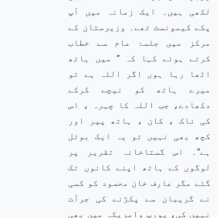
لکھی ہیں۔ ایک زمانہ میں آپ
پکے کیمونسٹ تھے۔ وزیرستان کے
مرکز میں جلسۂ عام سے خطاب
کرتے ہوئے کہا کہ ’’ میں ہاتھ
اٹھا رہا ہوں اگر اللہ ہے تو
میرے ہاتھ کو نیچے کرکے
دکھادے، جب اللہ کا چہرہ ، اس
کی ناک ، کان ، ہاتھ پیر اور
کچھ بھی نہیں تو یہ ایک بوتل
ہے‘‘۔ اس گستاخانہ تقریر پر
لوگوں کے ہاتھ اپنے کانوں تک
گئے مگر عارف خان محسود کو کسی
نے گریبان سے پکڑنے کی جرأت
نہیں کی، یورپ وامریکہ میں بھی