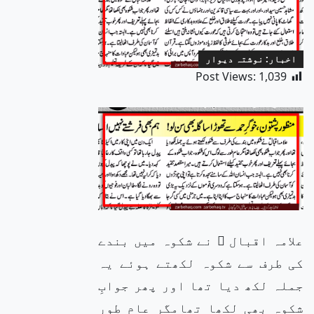
اخبار: نوشتہ دیوار
Post Views:
1,039
علامہ اقبال ؒ نے شکوہ میں بندے
کی طرف سے شکوہ لکھتے ہوئے یہ
جملہ لکھ دیا تھا اور پھر جوابِ
شکوہ بھی لکھا تھامگر عام طور