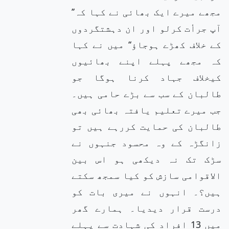
مجھے میرے ایک بھائی نے کہا کہ’’
آپ جرأت کرلو اور ان دہشتگردوں
کے خلاف کھڑے ہوجاؤ‘‘ میں نے کہا
کہ مجھے پہلے اپنے بھائیوں
کیخلاف جہاد کرنا ہوگا جو
طالبان کے سب سے بڑے حامی ہیں۔
جب میرے تعلیم یافتہ بھائی بھی
طالبان کی حمایت کررہے ہیں تو
زانگڑہ کے وہ محسود جنہوں نے
سڑک تک نہ دیکھی ہو اس بین
الاقوامی سازش کو کیا سمجھ سکتے
ہیں؟۔ انہوں نے میری بات کو
درست قرار دیدیا۔ ہمارے گھر
میں 13 افراد کی شہادت سے پہلے