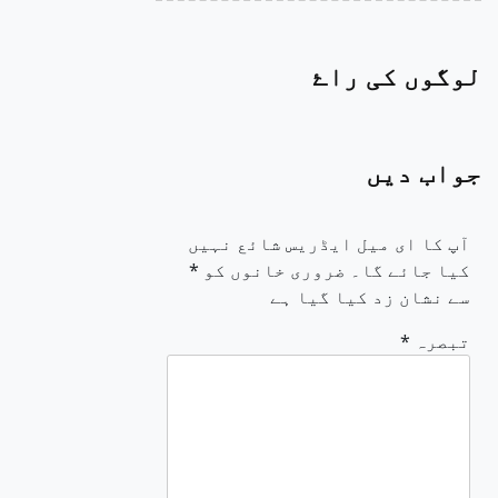
لوگوں کی راۓ
جواب دیں
آپ کا ای میل ایڈریس شائع نہیں
کیا جائے گا۔
ضروری خانوں کو
*
سے نشان زد کیا گیا ہے
تبصرہ
*