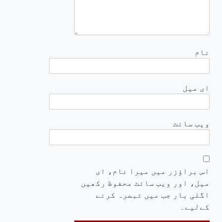
نام
ای میل
ویب‌ سائٹ
اس براؤزر میں میرا نام، ای
میل، اور ویب سائٹ محفوظ رکھیں
اگلی بار جب میں تبصرہ کرنے
کےلیے۔