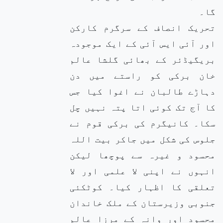
گا۔
تحریک انصاف کے سرگرم کارکن
اور آئی ایس آئی کے ایک موجودہ
بریگیڈئر کے بھائی گلشا عالم
خان برکی کو راستے میں دن
دہاڑے طالبان نے اغوا کیا جس
کا آج تک کوئی اتا پتہ نہیں چل
سکا۔ کانیگرم کی برکی قوم نے
جلوس کی شکل میں جاکر بیت اللہ
محسود و غیرہ سے پوچھا لیکن
انہوں نے اپنی لا علمی اور لا
تعلقی کا اظہار کیا۔ کوٹکئی
جنوبی وزیرستان کے ملک خاندان
محسود اور وانہ کے مرزا عالم