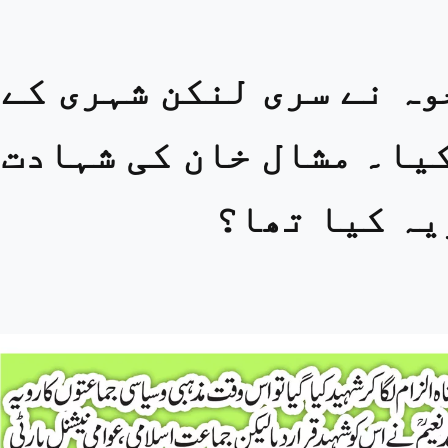
ہ نے سری لنکن شہری کے
یا۔ مشال خان کی شہادت
یہ کیا تھا؟