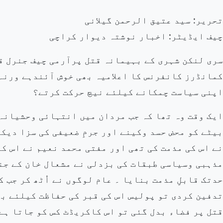
تحریر: سید عتیق الرحمن گیلانی
چیف ایڈیٹر: اخبار نوشتہ دیوار کراچی
سری لنکن شہری کے بہیمانہ قتل پرآرمی چیف جنرل قم
کمانڈرز کانفرنس کا اعلامیہ بھی خوش آئندہے ورنہ 
اپنی سیاست چمکانے کیلئے نیچ حرکت کرتے؟
ایک وقت وہ تھا کہ جب مردان میں انتہائی وحشیانہ
نے اس کی مذمت کی تھی اور مفتی محمد نعیم نے اس ک
مذہبی وسیاسی طبقات کی بزدلی نے مشعال خان کے جن
حدتک قابلِ مذمت بنایا ۔ عام لوگوں نے اُٹھ کر جب 
تدفین کردی تو پولیس اس کی قبر کی حفاظت کیلئے بھ
قتل پر فضاء بدل گئی تو اس کاکریڈٹ کس کو جاتا ہے