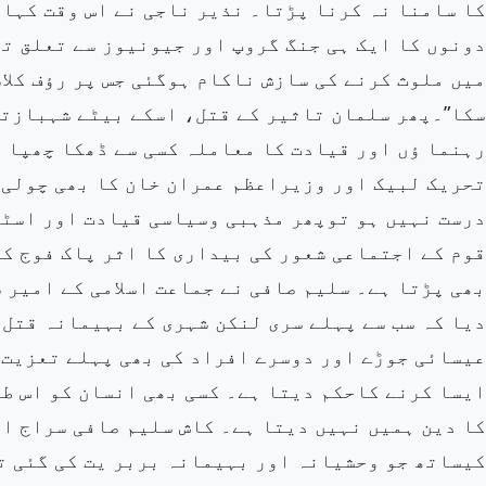
کا سامنا نہ کرنا پڑتا۔ نذیر ناجی نے اس وقت کہا ت
دونوں کا ایک ہی جنگ گروپ اور جیونیوز سے تعلق ت
میں ملوث کرنے کی سازش ناکام ہوگئی جس پر رؤف کلاس
سکا”۔پھر سلمان تاثیر کے قتل، اسکے بیٹے شہبازتا
رہنما ؤں اور قیادت کا معاملہ کسی سے ڈھکا چھپا 
تحریک لبیک اور وزیراعظم عمران خان کا بھی چولی 
درست نہیں ہو توپھر مذہبی وسیاسی قیادت اور اسٹی
قوم کے اجتماعی شعور کی بیداری کا اثر پاک فوج ک
بھی پڑتا ہے۔ سلیم صافی نے جماعت اسلامی کے امیر 
دیا کہ سب سے پہلے سری لنکن شہری کے بہیمانہ قتل 
عیسائی جوڑے اور دوسرے افراد کی بھی پہلے تعزیت ک
ایسا کرنے کاحکم دیتا ہے۔ کسی بھی انسان کو اس طر
کا دین ہمیں نہیں دیتا ہے۔ کاش سلیم صافی سراج ال
کیساتھ جو وحشیانہ اور بہیمانہ بربر یت کی گئی ت