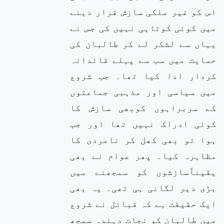
اس کو غیر ملکی سازش قرار دینے
میں کوئی کوتاہی نہیں کی جس نے
یہاں سے لشکر لے کر طالبان کی
حمایت میں سب سے پہلے قائدانہ
کردار ادا کیا تھا۔ جب شروع
میں سیاسی اور مذہبی جماعتوں
کے سربراہوں کوبھی سازش کا
کوئی ادراک نہیں تھا اور جب
ہوا تو بھی کھل کر نامردی کا
مظاہرہ کیا۔ پھر عوام نے بھی
یقیناًسازشوں کو سمجھنے میں
بڑی دیر لگانی ہی تھی۔ یہ بھی
ایک حقیقت ہے کہ قبائل نے شروع
میں طالبان کو نجات دہندہ سمجھ