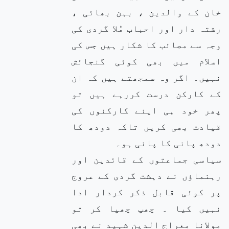
خان کے والدین ، بہن بھائی ،
رشتہ دار اور احباب مُلا گردی کی
وجہ سے مصائب کا شکار ہیں جس کی
اسلام میں بھی کوئی گنجائش
نہیں۔ اگر وہ سمجھتے ہیں کہ ان
کے کارکن درست کررہے ہیں تو
پھر خود ہی اپنے کارکنوں کی
قیادت بھی کریں تاکہ دودھ کا
دودھ پانی کا پانی ہو۔
سیاسی جماعتوں کے قائدین اور
رہنماؤں نے دہشت گردی کے عروج
پر کوئی قابل ذکر کردار ادا
نہیں کیا ۔ چھپ چھپا کر تو
مولانا معراج الدین شہید نے بھی