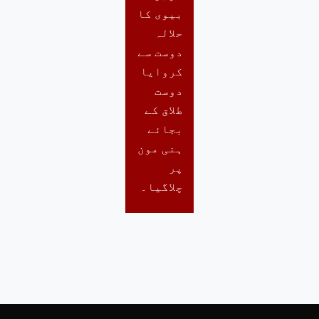
بیوی کا
حلالہ
دوست سے
کروایا
دوست
طلاق کے
بجائے
ہنی مون
پر
چلاگیا۔