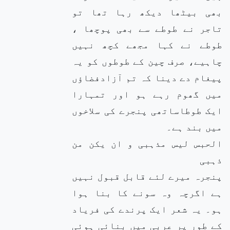
بھی بیٹھا دیکھ رہا تھا تو
تاجر نے طوطے سے بھی پوچھا ،
طوطے نے کہا مجھے کچھ نہیں
چاہیے، صرف چین کے طوطوں کو یہ
پیغام دے دینا کہ تم آزادفضاؤں
میں گھوم رہے ہو اور تمہارا
ایک طوطاساتھی پنجرے کی سلاخوں
میں بند ہے۔
الحبس لیس مذہبی و ان یکن من
ذہبی
پنجرہ میرے لئے قابل قبول نہیں
ہے اگرچہ وہ سونے کا بنا ہوا
ہو۔ یہ شعر ایک پرندے کی فریاد
کے طور پر عربی میں بنائی ہوئی