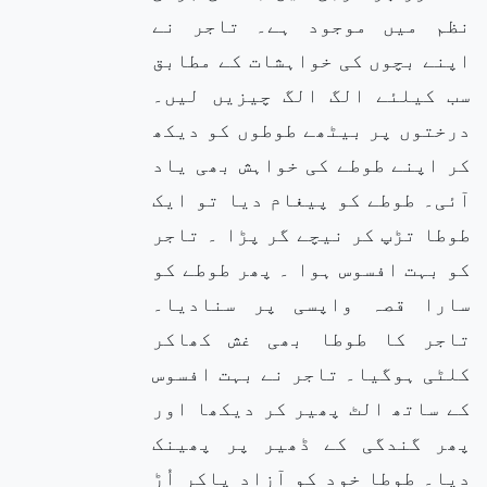
نظم میں موجود ہے۔ تاجر نے
اپنے بچوں کی خواہشات کے مطابق
سب کیلئے الگ الگ چیزیں لیں۔
درختوں پر بیٹھے طوطوں کو دیکھ
کر اپنے طوطے کی خواہش بھی یاد
آئی۔ طوطے کو پیغام دیا تو ایک
طوطا تڑپ کر نیچے گر پڑا ۔ تاجر
کو بہت افسوس ہوا ۔ پھر طوطے کو
سارا قصہ واپسی پر سنادیا۔
تاجر کا طوطا بھی غش کھاکر
کلٹی ہوگیا۔ تاجر نے بہت افسوس
کے ساتھ الٹ پھیر کر دیکھا اور
پھر گندگی کے ڈھیر پر پھینک
دیا۔ طوطا خود کو آزاد پاکر اُڑ