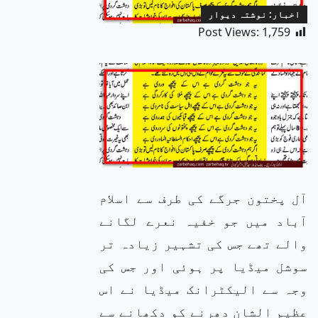
اخبار: نوشتہ دیوار
Post Views:
1,759
آل پختون جرگے کی طرف سے اسلام
آباد میں جو خفیہ نعرے لگانے
والے تھے جس کی تشہیر زیادہ تر
سوشل میڈیا پر ہوئی اور جس کی
وجہ سے الیکٹرانک میڈیا نے اس
عظیم الشان دھرنے کو دکھانے سے