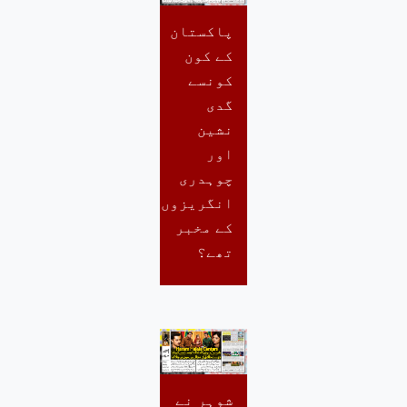
پاکستان
کے کون
کونسے
گدی
نشین
اور
چوہدری
انگریزوں
کے مخبر
تھے؟
شوہر نے