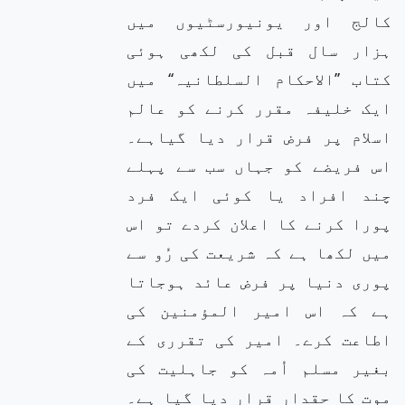
کالج اور یونیورسٹیوں میں
ہزار سال قبل کی لکھی ہوئی
کتاب ’’الاحکام السلطانیہ‘‘ میں
ایک خلیفہ مقرر کرنے کو عالم
اسلام پر فرض قرار دیا گیاہے۔
اس فریضے کو جہاں سب سے پہلے
چند افراد یا کوئی ایک فرد
پورا کرنے کا اعلان کردے تو اس
میں لکھا ہے کہ شریعت کی رُو سے
پوری دنیا پر فرض عائد ہوجاتا
ہے کہ اس امیر المؤمنین کی
اطاعت کرے۔ امیر کی تقرری کے
بغیر مسلم اُمہ کو جاہلیت کی
موت کا حقدار قرار دیا گیا ہے۔