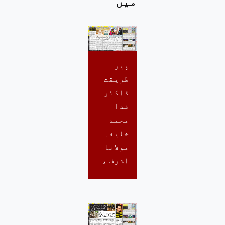
میں
پیر
طریقت
ڈاکٹر
فدا
محمد
خلیفہ
مولانا
اشرف ،