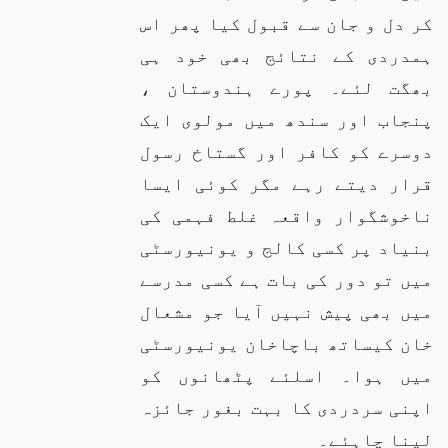
کر دل و جان سے قبول کیا پھر اس
ہمدردی کے نتائج بھی خود ہی
بھگت لئے۔ پورے ہندوستان ،
پنجاب اور سندھ میں مولوی ایک
دوسرے کو کافر اور گستاخ رسول
قرار دیتے رہے مگر کوئی ایسا
ناخوشگوار واقعہ غلط فہمی کی
بنیاد پر کسی کالج و یونیورسٹی
میں تو دور کی بات ہے کسی مدرسے
میں بھی پیش نہیں آیا جو مشعال
خان کیساتھ باچاخان یونیورسٹی
میں ہوا۔ اسلئے پٹھانوں کو
اپنی سردردی کا بہت بغور جائزہ
لینا چاہئے۔