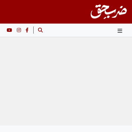
Ski
t
conten