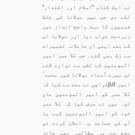
نے ایک کتاب ’’اسلام اور اقتدار‘‘
لکھ دی جس میں مولانا کی غلط
فہمیوں کا بہت واضح انداز میں
زبردست جواب دیا اور مولانا اس
کے بعد اپنی ان جاہلانہ تعبیرات
سے رُک بھی گئے۔ جب مُلا عمر امیر
المؤمنین کے لقب سے نوازے گئے
تو میرے اُستاذ مولانا شیر محمد ؒ
امیر JUIکراچی نے مجھ سے کہا کہ
مُلا عمر کو امیر المؤمنین مان
لو۔ میں نے عرض کیا کہ مُلا عمر
خود کو امیر المومنین کہے یا
آپ کی جماعت یہ اعلان کردے تو
مجھ سے یہ مطالبہ بھی جائز