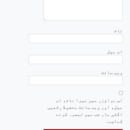
نام
ای میل
ویب‌ سائٹ
اس براؤزر میں میرا نام، ای
میل، اور ویب سائٹ محفوظ رکھیں
اگلی بار جب میں تبصرہ کرنے
کےلیے۔