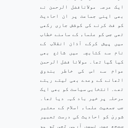
ایک عرصہ مولانافضل الرحمن نے
بھی اپنی جماعت پر ان احادیث
کو فٹ کرنے کی کوشش جاری رکھی
تھی جس کو علماء کے سامنے خطاب
میں پیش کرکے آذان انقلاب کے
نام سے کتابچہ میں شائع بھی
کیا گیا تھا۔ مولانا فضل الرحمن
عوام سے اس کی خاطر بندوق
اٹھانے کے وعدے بھی لیتے رہتے
تھے۔ انتخابی سیاست کو بھی ایک
مرحلہ پر خیر باد کہہ دیا تھا۔
جب جمعیت علماء اسلام کے معتبر
شوریٰ کو احادیث کی درست تعبیر
سمجھ میں نہیں آرہی تھی تو ہم