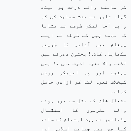
کر سامنے والے درخت پر بیٹھ
گیا۔ تاجر نے منت سماجت کی کہ
واپس آجا لیکن طوطے نے بتایا
کہ مجھے چین کے طوطے نے اپنے
پیغام میں آزادی کا طریقہ
سکھایا۔ کاش ! پختون دھرنے میں
لگنے والا نعرہ اشرف غنی تک بھی
پہنچے اور وہ امریکی وردی
کیخلاف نعرہ لگا کر آزادی حاصل
کرلے۔
مشعال خان کے قتل سے بری ہونے
والے ملزموں کا استقبال
پٹھانوں نے بہت اہتمام کے ساتھ
کیا جس میں جماعت اسلامی اور