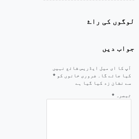
لوگوں کی راۓ
جواب دیں
آپ کا ای میل ایڈریس شائع نہیں
کیا جائے گا۔
ضروری خانوں کو
*
سے نشان زد کیا گیا ہے
تبصرہ
*