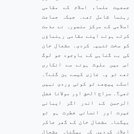
جمعیت علماء اسلام کے مقامی
رہنما شامل تھے۔ جبکہ جماعت
اسلامی کے مرکز منصورہ نے مذمت
کرتے ہوئے اپنے مقامی رہنماؤں
کو سخت تنبیہ کردی۔ مشعال خان
کی بے گناہی کے باوجود جو لوگ
اس میں ملوث ہونے سے انکاری
تھے تو وہ غازی کیسے بن گئے؟۔
اسکے پیچھے تو کوئی وردی نہیں
تھی؟۔ سراج الحق اور مولانا فضل
الرحمن کے اندر اگر ایمانی
غیرت اور انسانی فطرت ہو تو
بیگناہ مشعال خان کے گھر جاکر
اعلان کردیں کہ بیگناہ مشعال