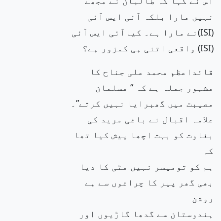
اس نے کہا کہ طالبان نے مجھے
نہیں مارا بلکہ آئی ایس آئی
(ISI)نے مارا ہے۔ کیاآئی ایس آئی
(ISI) واقعی اتنی ہی کمزور ہے؟
قائداعظم محمد علی جناح کا
مشہور جملہ ہے کہ ” مسلمان
مصیبت میں گھبرایا نہیں کرتے”۔
علامہ اقبال نے باغی مرید کی
بغاوت کو بہت اچھا پیش کیا تھا
کہ
ہم کو تومیسر نہیں مٹی کا دیا
بھی گھر پیر کا چراغوں سے ہے
روشن
ہندوستان سے گدھا گاڑیوں اور