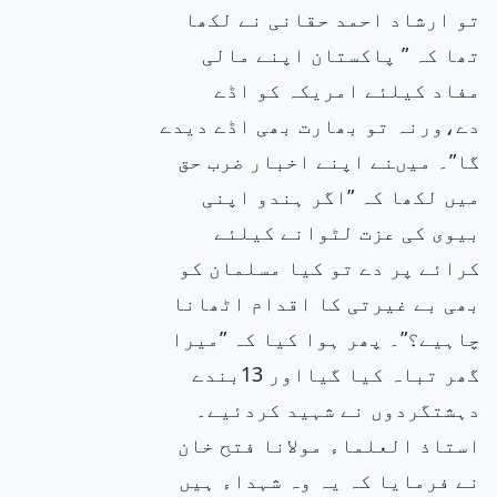
تو ارشاد احمد حقانی نے لکھا
تھا کہ ” پاکستان اپنے مالی
مفاد کیلئے امریکہ کو اڈے
دے،ورنہ تو بھارت بھی اڈے دیدے
گا”۔ میںنے اپنے اخبار ضرب حق
میں لکھا کہ ”اگر ہندو اپنی
بیوی کی عزت لٹوانے کیلئے
کرائے پر دے تو کیا مسلمان کو
بھی بے غیرتی کا اقدام اٹھانا
چاہیے؟”۔ پھر ہوا کیا کہ ”میرا
گھر تباہ کیا گیااور 13بندے
دہشتگردوں نے شہید کردئیے۔
استاذ العلماء مولانا فتح خان
نے فرمایا کہ یہ وہ شہداء ہیں