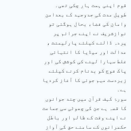
قوم اپنی ہمت ہار چکی تھی۔
طویل مدت کی جدوجہد کے بعدامن
وامان کی فضاء بحال ہوگئی تو
نوازشریف نے اپنے جرائم پر
پردہ ڈالنے کیلئے پارلیمنٹ ،
عدالت اور میڈیا کا انتہائی
غلط سہارا لینے کی کوشش کی اور
پاک فوج کو بدنام کرنے کیلئے
زبردست مہم جوئی کا آغاز کردیا
ہے۔
سورۂ کہف قرآن میں چند جوانوں
کا قصہ ہے جن کی چھوٹی سی جماعت
نے اپنے وقت کے ظالم اور باطل
حکمرانوں کے سامنے حق کی آواز