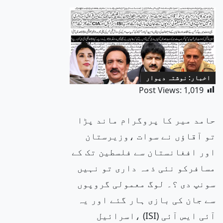
اخبار: نوشتہ دیوار
Post Views:
1,019
حامد میر کا پروگرام ماند پڑا
تو آقاؤں نے سوات ،وزیرستان
اور افغانستان سے فلسطین تک کے
مسافرکو نئی ذمہ داری تو نہیں
سونپ دی ؟۔ لوگ معمولی گروپوں
سے جان کی بازی ہار گئے اور یہ
آئی ایس آئی (ISI) ،اسرائیل