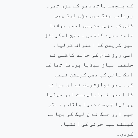
کے پیچھے ہاتھ دھو کے پڑی تھی۔
رونامہ جنگ میں بڑی لیڈ چھپ
گئی کہ وزیرمذہبی امور مولانا
حامد سعید کاظمی نے حج اسکینڈل
میں کرپشن کا اعتراف کرلیا۔
اسی روز شام کو حامد کاظمی نے
حلفیہ بیان میڈیا پردیا تھا کہ
ایک پائی کی بھی کرپشن نہیں
کی۔ پھر نوازشریف نے ان جرائم
کا اعتراف پارلیمنٹ اور میڈیا
پر کیا جس سے دنیا واقف ہے مگر
جیو اور جنگ نے ن لیگ کو بچانے
کیلئے مہم جوئی کی انتہاء
کردی۔