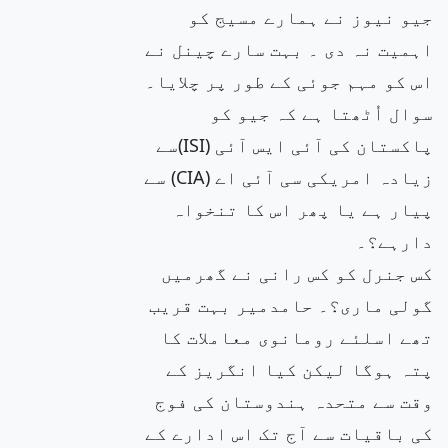
جیو نیوز نے ہمارے مسیج کو
اہمیت نہ دی ۔ بہت سارے چینل نے
اس کو مہم جوئی کے طور پر چلایا۔
سوال اُٹھتا ہے کہ جیو کو
پاکستان کی آئی ایس آئی (ISI)سے
زیادہ امریکی سی آئی اے (CIA) سے
پیار ہے یا پھر اس کا تنخواہ
دارہے؟۔
کس جنرل کو کس رانی نے گھرمیں
گولی ماری؟۔ حامدمیر بہت قریب
تھے اسلئے رومانوی معاملات کا
پتہ ہوگا لیکن کیا انگریز کے
وقت سے متحدہ ہندوستان کی فوج
کی باقیات سے آج تک اس ادارے کے