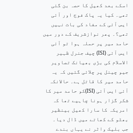
اسکے بعد کھیل کا حصہ بن گئی
تھی۔ کیا یہ پاک فوج اور آئی
ایس آئی کے مفاد کی بات نہیں
تھی؟۔ پھر نوازشریف کے دور میں
حامد میر پر حملہ ہوا تو آئی
ایس آئی (ISI) چیف جنرل ظہیر
الاسلام کی بڑی بھیانک تصاویر
جیو چینل پر چلائی گئیں کہ یہ
حامد میر کا قاتل ہے۔ حالانکہ
آئی ایس آئی (ISI)کو حامد میر کا
شکر گزار ہونا چاہیے تھا کہ
امریکہ کا سارا کھیل بینظیر
بھٹو کے کھاتے میں ڈال دیا۔
جب بلیک واٹر نے یہاں بندے