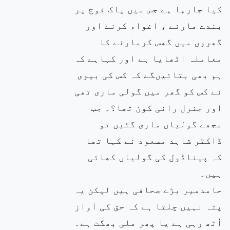
کیا جارہا ہے جس میں پاک فوج پر
بندے مارنے ، اغواء کرنے اور
گھروں میں گھس کرمارنے کا
معاملہ اٹھایا ہے اور کہاہے کہ
ہم بھی بتائیںگے کہ کس کی بیوی
نے کس کو گھر میں گولی ماری تھی
اور جنرل رانی کون تھا؟۔ جب
مجھے گولیاں ماری گئیں تو
ڈاکٹر شاہد مسعود نے کہا تھا
کہ پیناڈول کی گولیاں کھائی
ہیں۔
حامدمیر بڑے صحافی ہیں لیکن یہ
پتہ نہیں چلتا ہے کہ حق کی آواز
اُٹھ رہی ہے یا پھر ملی بھگت ہے۔