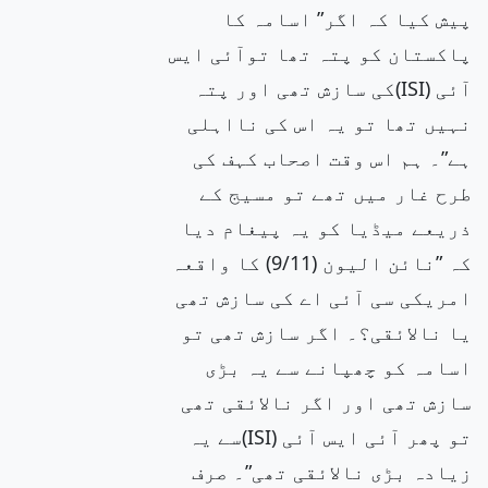
پیش کیا کہ اگر” اسامہ کا
پاکستان کو پتہ تھا توآئی ایس
آئی (ISI)کی سازش تھی اور پتہ
نہیں تھا تو یہ اس کی نااہلی
ہے”۔ ہم اس وقت اصحاب کہف کی
طرح غار میں تھے تو مسیج کے
ذریعے میڈیا کو یہ پیغام دیا
کہ ”نائن الیون (9/11) کا واقعہ
امریکی سی آئی اے کی سازش تھی
یا نالائقی؟۔ اگر سازش تھی تو
اسامہ کو چھپانے سے یہ بڑی
سازش تھی اور اگر نالائقی تھی
تو پھر آئی ایس آئی (ISI)سے یہ
زیادہ بڑی نالائقی تھی”۔ صرف