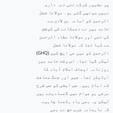
پر مشہور کرکے نئی ذمہ داری
نہیں سونپی گئی ہو۔ مولانا فضل
الرحمن کو اسامہ بن لادن سے
حامد میر نے دھمکانے کی کوشش
کی تھی اور مولانا عطاء الرحمن
سے کہا تھا کہ مولانا فضل
الرحمن کو میں جی ایچ کیو (GHQ)
لیکر گیا تھا۔ اس وقت حامد میر
روزنامہ اوصاف اسلام آباد کا
ایڈیٹر تھا۔ جیو اور جنگ صحافت
کے امام ہیں۔ جس ایشو کو جس طرح
مرضی ہو عوام میں گھمادیتے ہیں
لیکن یہ بھی یاد رکھنا چاہیے
کہ ماہنامہ ضرب حق نے بھی