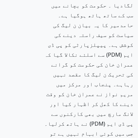
لگادیا ۔ حکومت کو بچانے میں
سب کے ساتھ ہاتھ ہوگیا ہے۔
حامدمیر کا یہ بیان ن لیگ کی
سیاست کو سیف راستہ دینے کی
کوشش ہے۔ پیپلزپارٹی کو پی ڈی
ایم (PDM) سے اسلئے نکالا گیا کہ
عمران خان کی حکومت کو گرانے
کی تحریک ن لیگ کا مقصد نہیں
رہاہے۔ پنجاب اور مرکز میں
مریم نواز نے عمران خان کو وقت
دینے کا کھل کر اظہار کیا اور
لانگ مارچ میں بھی کارکنوں سے
پی ڈی ایم (PDM) نے ہاتھ کرلیا۔
جس میں کوئی ابہام نہیں ہے تو