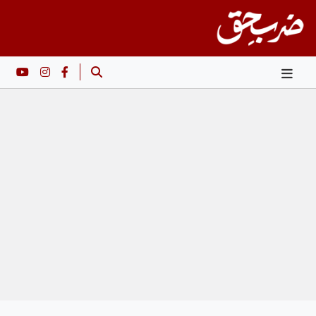
Ski
t
conten