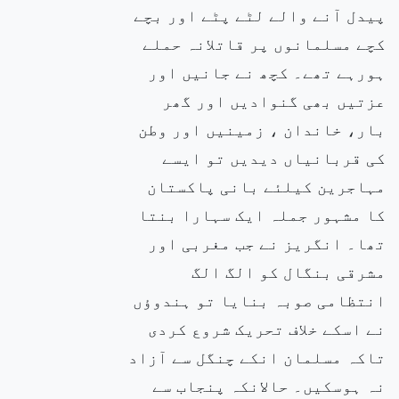
پیدل آنے والے لٹے پٹے اور بچے
کچے مسلمانوں پر قاتلانہ حملے
ہورہے تھے۔ کچھ نے جانیں اور
عزتیں بھی گنوادیں اور گھر
بار، خاندان ، زمینیں اور وطن
کی قربانیاں دیدیں تو ایسے
مہاجرین کیلئے بانی پاکستان
کا مشہور جملہ ایک سہارا بنتا
تھا۔ انگریز نے جب مغربی اور
مشرقی بنگال کو الگ الگ
انتظامی صوبہ بنایا تو ہندوؤں
نے اسکے خلاف تحریک شروع کردی
تاکہ مسلمان انکے چنگل سے آزاد
نہ ہوسکیں۔ حالانکہ پنجاب سے