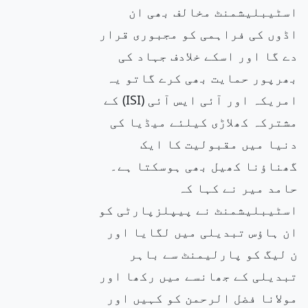
اسٹیبلیشمنٹ مخالف بھی ان
اڈوں کی فراہمی کو مجبوری قرار
دے گا اور اسکے خلادف جہاد کی
بھرپور حمایت بھی کرے گاتو یہ
امریکہ اور آئی ایس آئی (ISI) کے
مشترکہ کھلاڑی کیلئے میڈیا کی
دنیا میں مقبولیت کا ایک
گھناؤنا کھیل بھی ہوسکتا ہے۔
حامد میر نے کہا کہ
اسٹیبلیشمنٹ نے پیپلزپارٹی کو
ان ہاؤس تبدیلی میں لگایا اور
ن لیگ کو پارلیمنٹ سے باہر
تبدیلی کے جھانسے میں رکھا اور
مولانا فضل الرحمن کو کہیں اور