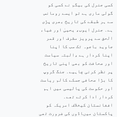
کسی جنرل کی بیگم نے کسی کو
گولی ماری ہے تو ایسے رومانس
سے ہر طبقے کی تاریخ بھری پڑی
ہے۔ جنرل ایوب، یحییٰ اور ضیاء
الحق سے پرویز مشرف اور قمر
جاوید باجوہ تک سب کا اپنا
اپنا کردار ہے ،البتہ سیاست
اور صحافت کو بھی اپنی تاریخ
پر نظر کرنی چاہیے۔ جنگ گروپ
کا بڑا صحافی جسکے کالم ریاست
اور حکومت کی پالیسی میں اہم
کردار ادا کرتے تھے۔
افغانستان کیخلاف امریکہ کو
پاکستان میںاڈوں کی ضرورت تھی