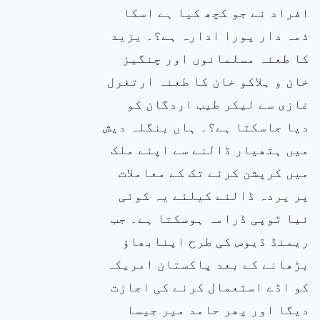
افراد نے جو کچھ کیا ہے اسکا
ذمہ دار پورا ادارہ ہے؟۔ یزید
کا طعنہ مسلمانوں اور چنگیز
خان و ہلاکو خان کا طعنہ ارتغرل
غازی سے لیکر طیب اردگان کو
دیا جاسکتا ہے؟۔ ہاں بنگلہ دیش
میں ہتھیار ڈالنے سے اپنے ملک
میں کرپشن کرنے تک کے معاملات
پر پردہ ڈالنے کیلئے یہ کوئی
نیا ٹوپی ڈرامہ ہوسکتا ہے۔ جب
ریمنڈ ڈیوس کی طرح اپنابھاؤ
بڑھانے کے بعد پاکستان امریکہ
کو اڈے استعمال کرنے کی اجازت
دیگا اور پھر حامد میر جیسا