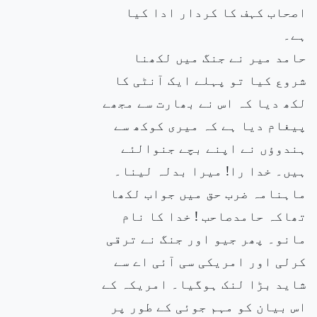
اصحاب کہف کا کردار ادا کیا
ہے۔
حامد میر نے جنگ میں لکھنا
شروع کیا تو پہلے ایک آنٹی کا
لکھ دیا کہ اس نے بھارت سے مجھے
پیغام دیا ہے کہ میری کوکھ سے
ہندوؤں نے اپنے بچے جنوالئے
ہیں۔ خدا را! میرا بدلہ لینا۔
ماہنامہ ضرب حق میں جواب لکھا
تھاکہ حامدصاحب ! خدا کا نام
مانو۔ پھر جیو اور جنگ نے ترقی
کرلی اور امریکی سی آئی اے سے
شاید بڑا لنک ہوگیا۔ امریکہ کے
اس بیان کو مہم جوئی کے طور پر