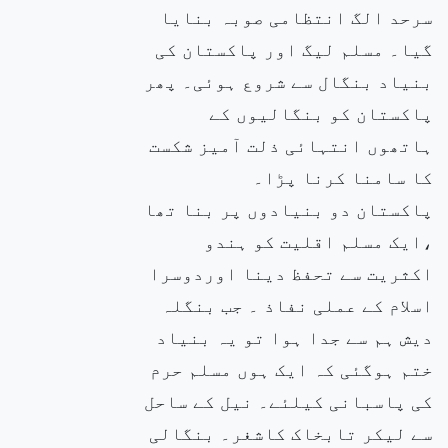
سرحد الگ انتظامی صوبہ بنایا
گیا۔ مسلم لیگ اور پاکستان کی
بنیاد بنگال سے شروع ہوئی۔ پھر
پاکستان کو بنگالیوں کے
ہاتھوں انتہائی ذلت آمیز شکست
کا سامنا کرنا پڑا۔
پاکستان دو بنیادوں پر بنا تھا
،ایک مسلم اقلیت کو ہندو
اکثریت سے تحفظ دینا اوردوسرا
اسلام کے عملی نفاذ ۔ جب بنگلہ
دیش ہم سے جدا ہوا تو یہ بنیاد
ختم ہوگئی کہ ایک ہوں مسلم حرم
کی پاسبانی کیلئے۔ نیل کے ساحل
سے لیکر تابخاک کاشغر۔ بنگالی