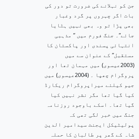
جن کو نہلانے کی ضرورت تو دور کی
بات اگر چہروں پر گرد وغبار
بھی پڑا تو وہ بھی نہیں ہٹایا
جائے”۔ جنگ فورم میں ” مذہبی
انتہائی پسندی اور پاکستان کا
مستقبل” کے عنوان سے میں
(2003عیسوی) میں مہمان تھا اور
پروگرام چھپا ۔ (2004عیسوی) میں
جیو کیلئے میراپروگرام ریکارڈ
کیا گیا تھا مگر نشر نہیں کیا
گیا تھا۔ اسکے باوجود روزنامہ
جنگ میں خبر لگی تھی کہ
پولیٹیکل ایجنٹ سیدامیر الدین
شاہ کے گھر پر طالبان کا حملہ