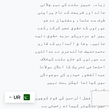
زیادہ جہیز ملنے کی مہم چلائی
جائے اور شریعت کے نام پراپنی
طرف سے علماء ومفتیان نے جو
عورتوں کے حقوق غصب کرکے رکھے
ہیں تو مردوںکو مزید حقوق دئیے
جائیں۔ وفا ق المدارس کے قاری
محمدحنیف جالندھری نے عدالتوں
سے عورتوں کو خلع ملنے کیخلاف
احتجاجی تحریک کا اعلان مولانا
عبدالغفور حیدری کی موجودگی
میں کیاتھا لیکن ہمت نہیں
کرسکے۔
مولانا فضل الرحمن کی قوم کوچوں
UR
میں منگیتر کیساتھ رخصتی سے