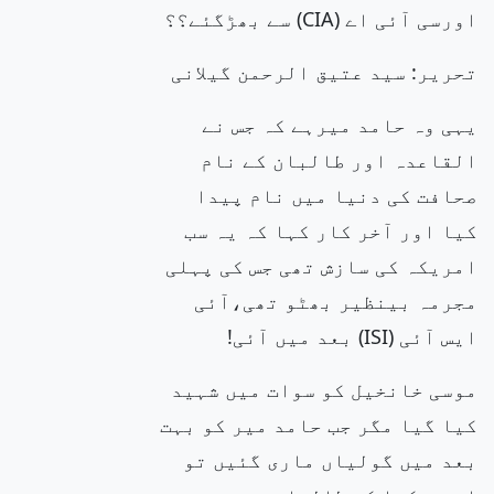
اورسی آئی اے (CIA) سے بھڑگئے؟؟
تحریر: سید عتیق الرحمن گیلانی
یہی وہ حامد میرہے کہ جس نے
القاعدہ اور طالبان کے نام
صحافت کی دنیا میں نام پیدا
کیا اور آخر کار کہا کہ یہ سب
امریکہ کی سازش تھی جس کی پہلی
مجرمہ بینظیر بھٹو تھی،آئی
ایس آئی (ISI) بعد میں آئی!
موسی خانخیل کو سوات میں شہید
کیا گیا مگر جب حامد میر کو بہت
بعد میں گولیاں ماری گئیں تو