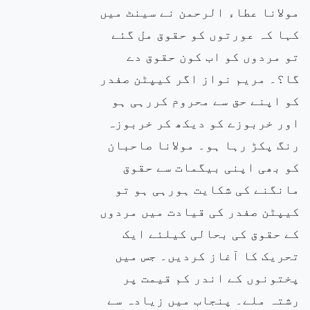
مولانا عطاء الرحمن نے سینٹ میں
کہا کہ عورتوں کو حقوق مل گئے
تو مردوں کو اب کون حقوق دے
گا؟۔ مریم نواز اگر کیپٹن صفدر
کو اپنے حق سے محروم کررہی ہو
اور خربوزے کو دیکھ کر خربوزہ
رنگ پکڑ رہا ہو۔ مولانا صاحبان
کو بھی اپنی بیگمات سے حقوق
مانگنے کی شکایت ہورہی ہو تو
کیپٹن صفدر کی قیادت میں مردوں
کے حقوق کی بحالی کیلئے ایک
تحریک کا آغاز کردیں۔ جس میں
پختونوں کے اندر کم قیمت پر
رشتہ ملے۔ پنجاب میں زیادہ سے