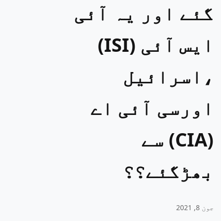
گئے اور یہ آئی
ایس آئی (ISI)
،اسرائیل
اورسی آئی اے
(CIA) سے
بھڑگئے؟؟
جون 8, 2021