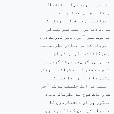
آزادی کے بعد زیادہ خوشحال
ہوگئے۔ جب پاکستان نے
افغانستان کے خلاف امریکہ کا
ساتھ دیاتو اپنے نظرئیے کی
تابوت میں آخری بھی ٹھونک دی۔
امریکہ کے جس جہادی نظرئیے سے
روس کاخاتمہ کردیاتو ان
مجاہدین کو پھر دہشت گردی کے
نام سے ختم کرنے کیلئے امریکی
پٹھو کا کردار ادا کیا گیا۔
البتہ یہ ایک حقیقت ہے کہ آخر
کار پاک فوج نے خطرناک محاذِ
جنگوں پر ان دہشتگردوں کا
مقابلہ کیا جن کے آگے ہماری