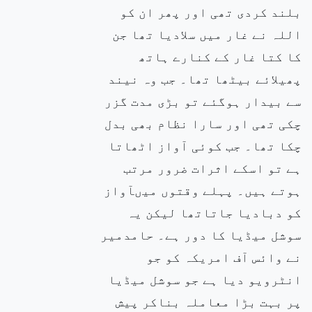
بلند کردی تھی اور پھر ان کو
اللہ نے غار میں سلادیا تھا جن
کا کتا غار کے کنارے ہاتھ
پھیلائے بیٹھا تھا۔ جب وہ نیند
سے بیدار ہوگئے تو بڑی مدت گزر
چکی تھی اور سارا نظام بھی بدل
چکا تھا۔ جب کوئی آواز اٹھاتا
ہے تو اسکے اثرات ضرور مرتب
ہوتے ہیں۔ پہلے وقتوں میںآواز
کو دبادیا جاتاتھا لیکن یہ
سوشل میڈیا کا دور ہے۔ حامدمیر
نے وائس آف امریکہ کو جو
انٹرویو دیا ہے جو سوشل میڈیا
پر بہت بڑا معاملہ بناکر پیش