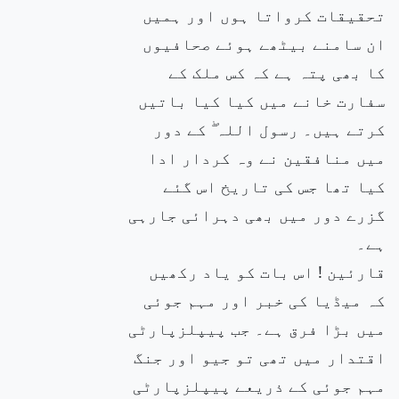
تحقیقات کرواتا ہوں اور ہمیں
ان سامنے بیٹھے ہوئے صحافیوں
کا بھی پتہ ہے کہ کس ملک کے
سفارت خانے میں کیا کیا باتیں
کرتے ہیں۔ رسول اللہ ۖ کے دور
میں منافقین نے وہ کردار ادا
کیا تھا جس کی تاریخ اس گئے
گزرے دور میں بھی دہرائی جارہی
ہے۔
قارئین ! اس بات کو یاد رکھیں
کہ میڈیا کی خبر اور مہم جوئی
میں بڑا فرق ہے۔ جب پیپلزپارٹی
اقتدار میں تھی تو جیو اور جنگ
مہم جوئی کے ذریعے پیپلزپارٹی