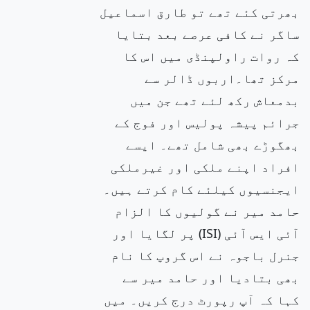
بھرتی کئے تھے تو طارق اسماعیل
ساگر نے کافی عرصے بعد بتایا
کہ روات راولپنڈی میں اس کا
مرکز تھا۔اربوں ڈالر سے
بدمعاش رکھ لئے تھے جن میں
جرائم پیشہ پولیس اور فوج کے
بھگوڑے بھی شامل تھے۔ ایسے
افراد اپنے ملکی اور غیرملکی
ایجنسیوں کیلئے کام کرتے ہیں۔
حامد میر نے گولیوں کا الزام
آئی ایس آئی (ISI) پر لگایا اور
جنرل باجوہ نے اس گروپ کا نام
بھی بتادیا اور حامد میر سے
کہا کہ آپ رپورٹ درج کریں۔ میں