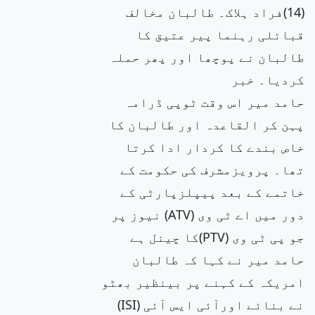
(14)فراد ہلاک۔ طالبان مخالف
قبائلی رہنما پیر عتیق کا
طالبان نے پوچھا اور پھر حملہ
کردیا۔ خبر
حامد میر اس وقت ٹوپی ڈرامہ
پہن کر القاعدہ اور طالبان کا
خاص بندے کا کردار ادا کرتا
تھا۔ پرویزمشرف کی حکومت کے
خاتمے کے بعد پیپلزپارٹی کے
دور میں اے ٹی وی (ATV) نیوز پر
جو پی ٹی وی (PTV)کا چینل ہے
حامد میر نے کہا کہ طالبان
امریکہ کے کہنے پر بینظیر بھٹو
نے بنائے اورآئی ایس آئی (ISI)