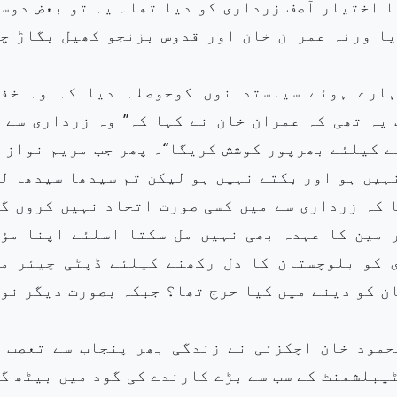
ا اختیار آصف زرداری کو دیا تھا۔ یہ تو بعض دوس
یا ورنہ عمران خان اور قدوس بزنجو کھیل بگاڑ چ
ہارے ہوئے سیاستدانوں کوحوصلہ دیا کہ وہ خف
یہ تھی کہ عمران خان نے کہا کہ’’ وہ زرداری سے 
 کیلئے بھرپور کوشش کریگا‘‘۔ پھر جب مریم نواز 
نہیں ہو اور بکتے نہیں ہو لیکن تم سیدھا سیدھا ل
ہا کہ زرداری سے میں کسی صورت اتحاد نہیں کروں گ
 مین کا عہدہ بھی نہیں مل سکتا اسلئے اپنا مؤ
ی کو بلوچستان کا دل رکھنے کیلئے ڈپٹی چیئر م
ن کو دینے میں کیا حرج تھا؟ جبکہ بصورت دیگر نو
حمود خان اچکزئی نے زندگی بھر پنجاب سے تعصب 
یبلشمنٹ کے سب سے بڑے کارندے کی گود میں بیٹھ گ