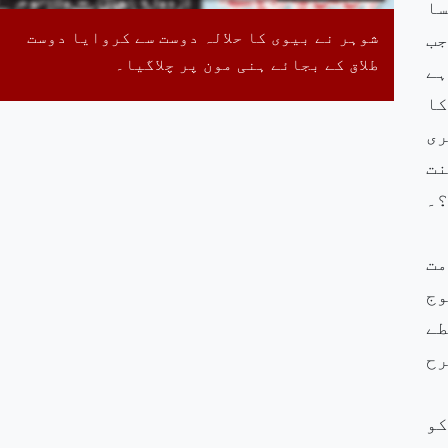
سا
شوہر نے بیوی کا حلالہ دوست سے کروایا دوست
جب
طلاق کے بجائے ہنی مون پر چلاگیا۔
ہے
کا
ری
نت
؟۔
مت
وج
طے
رح
کو