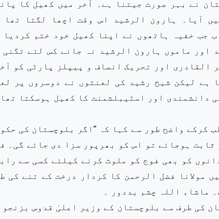
ان نے بہر صورت جیتنا ہے۔ آخر میں کھیل کا پان
یں آیا۔ ہارون الرشید اس وقت اچھا لگتا تھا 
ب جب خفیہ ہاتھوں نے اپنا کھیل خود ختم کردیا 
د اور ماموں ہارون الرشید نہ جانے کس لئے تگنی 
ر القادری اور تحریک انصاف و پیپلز پارٹی کو آخ
ا ہے لیکن شیخ رشید کی لعنتوں نے دوسروں پر لع
ئی دانشمندی اور اسٹیبلشمنٹ کا کھیل ہوسکتا تھا
 کرکے واضح طور سے کہا کہ ’’اگر بلوچستان کی حکو
 ثابت ہوجائے تو اس کو بھرپور سزا دی جائے گی۔ ف
انوں کو بھی فوج کو ملوث کرنے کیلئے کسی سے راب
ں مولانا فضل الرحمن کا کردار درخت کے تنے کی ط
۔ ماشاء اللہ چشم بددور ۔
ان کی طرف سے بلوچستان کے وزیر اعلیٰ قدوس بزنجو 