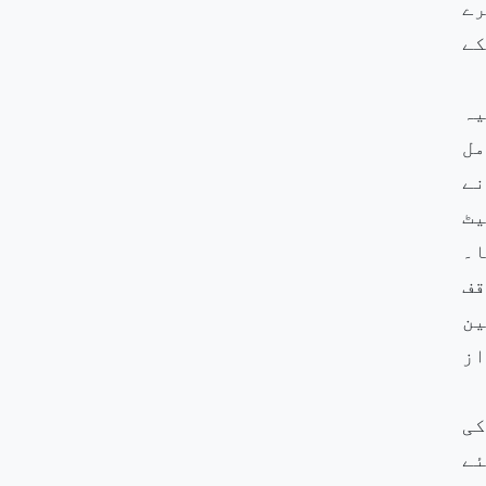
رے
کے
یہ
مل
نے
یٹ
ا۔
قف
ین
از
کی
ئے