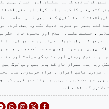
نہیں کرتے تھے کہ وہ مسلمان اور انسان نہیں بل
 کی کٹھ پتلی کا کردار ادا کیا۔ آج اسٹیبلشمنٹ 
ٹیبلشمنٹ کے مخالفین کہتے ہیں کہ یہ سلسلہ جا
سے لئے بغیر جو تجزیہ ٹھیک لگے وہ پیش کرے۔ نو
لامی ، جمعیت علماء اسلام اور محمود خان اچکزئی
رہے ہیں کہ نواز شریف نے پارلیمنٹ میں اپنے اثا
بلکہ چوری اور سینہ زوری سے عدالت کو دبایا جار
وا ہے۔ قوم پرستی اور مذہب کو سیاست اور مفاد
کل رہا ہے۔ عمران خان کے پاس بھی وہی لوگ ہیں 
 ، فردوس عاشق اعوان ، فواد چوہدری، شاہ محم
 وہی سیاست کررہے ہیں۔ وہ وقت دور نہیں کہ اچ
 دلائیں گے انشاء اللہ