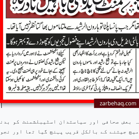
ہ بعض صحافی اور سیاستدان اسٹیبلشمنٹ کو بدن
میچ جیتنے کے بالکل قریب پہنچ گیا تھا اور نجو