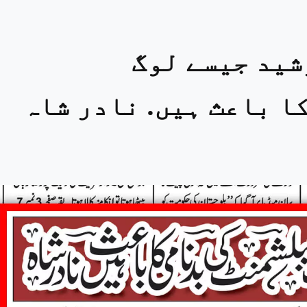
شید جیسے لوگ
ا باعث ہیں. نادر شاہ