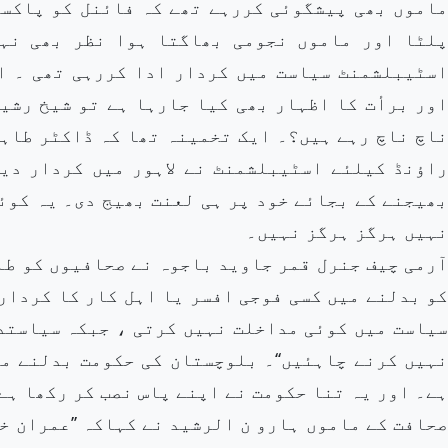
ماموں بھی پیشگوئی کررہے تھے کہ فائنل کو پاکست
پلٹا اور ماموں نجومی بھاگتا ہوا نظر بھی نہ
اسٹیبلشمنٹ سیاست میں کردار ادا کررہی تھی ۔ ا
اور برأت کا اظہار بھی کیا جارہا ہے تو شیخ رشی
ناچ ناچ رہے ہیں؟۔ ایک تخمینہ تھا کہ ڈاکٹر طاہ
راؤنڈ کیلئے اسٹیبلشمنٹ نے لاہور میں کردار دی
بھیجنے کے بجائے خود پر ہی لعنت بھیج دی۔ یہ کو
نہیں ہرگز ہرگز نہیں۔
آرمی چیف جنرل قمر جاوید باجوہ نے صحافیوں کو طلب
کو بدلنے میں کسی فوجی افسر یا اہل کار کا کردار
سیاست میں کوئی مداخلت نہیں کرتی ، جبکہ سیاستد
نہیں کرنے چاہئیں‘‘۔ بلوچستان کی حکومت بدلنے می
ہے۔ اور یہ تنا حکومت نے اپنے پاس نصب کر رکھا ہے
صحافت کے ماموں ہارو ن الرشید نے کہاکہ ’’عمران خ