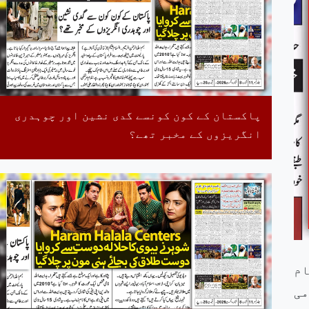
پاکستان کے کون کونسے گدی نشین اور چوہدری
انگریزوں کے مخبر تھے؟
ام
می