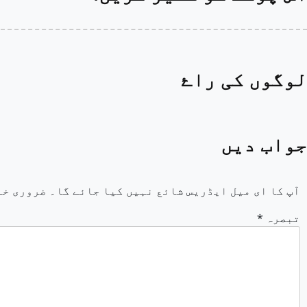
لوگوں کی راۓ
جواب دیں
آپ کا ای میل ایڈریس شائع نہیں کیا جائے گا۔
ضروری خا
تبصرہ
*