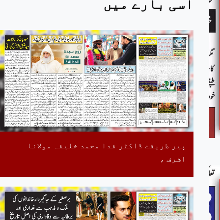
اسی بارے میں
پیر طریقت ڈاکٹر فدا محمد خلیفہ مولانا
اشرف ،