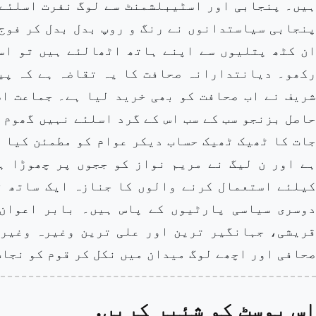
ہیں۔ پنجابی اور اسٹیبلشمنٹ سے لوگ نفرت اسلئے 
پنجابی سیاستدانوں نے رنگ و روپ بدل بدل کر فوج
ان کٹھ پتلیوں سے اپنے ہاتھ اٹھالئے ہیں تو اس
رکھو۔ دیانتدارانہ صحافت کا یہ تقاضہ ہے کہ پی
شریف نے اب صحافت کو بھی خرید لیا ہے۔ جماعت اس
حاصل بزنجو سب کے سب اس کے گرد اسلئے نہیں گھوم 
جات کا ٹھیک ٹھیک حساب دیکر عوام کو مطمئن کیا 
ہے اور ن لیگ نے مریم نواز کو ججوں پر چھوڑا ہ
کیلئے استعمال کرنے والوں کا جنازہ ایک ساتھ ن
دوسری سیاسی پارٹیوں کے پاس ہیں۔ بابر اعوان
قریشی، جہانگیر ترین اور علی ترین وغیرہ وغیرہ
صحافی اور اچھے لوگ میدان میں نکل کر قوم کو نجات
اس پوسٹ کو شئیر کریں.