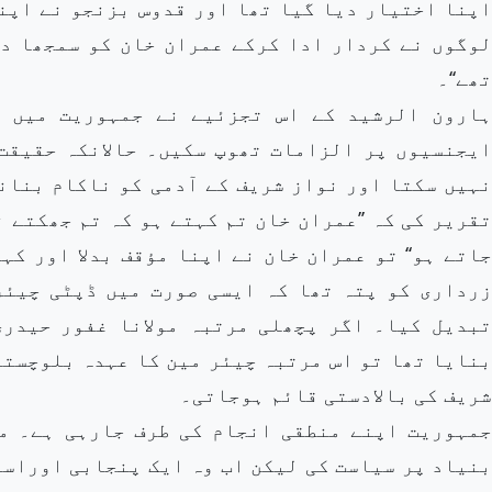
اپنا اختیار دیا گیا تھا اور قدوس بزنجو نے اپن
لوگوں نے کردار ادا کرکے عمران خان کو سمجھا د
تھے‘‘۔
ہارون الرشید کے اس تجزئیے نے جمہوریت میں 
ایجنسیوں پر الزامات تھوپ سکیں۔ حالانکہ حقیقت 
نہیں سکتا اور نواز شریف کے آدمی کو ناکام بنانے
تقریر کی کہ ’’عمران خان تم کہتے ہو کہ تم جھکتے 
جاتے ہو‘‘ تو عمران خان نے اپنا مؤقف بدلا اور ک
زرداری کو پتہ تھا کہ ایسی صورت میں ڈپٹی چیئر
تبدیل کیا۔ اگر پچھلی مرتبہ مولانا غفور حیدر
بنایا تھا تو اس مرتبہ چیئر مین کا عہدہ بلوچستا
شریف کی بالادستی قائم ہوجاتی۔
جمہوریت اپنے منطقی انجام کی طرف جارہی ہے۔ م
بنیاد پر سیاست کی لیکن اب وہ ایک پنجابی اوراسٹ