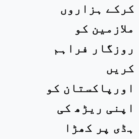
کرکے ہزاروں
ملازمین کو
روزگار فراہم
کریں
اورپاکستان کو
اپنی ریڑھ کی
ہڈی پر کھڑا