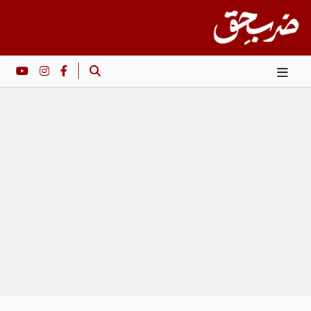
Ski
t
conten