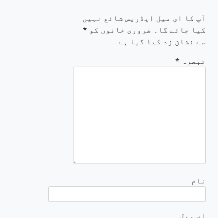
آپ کا ای میل ایڈریس شائع نہیں
کیا جائے گا۔
ضروری خانوں کو
*
سے نشان زد کیا گیا ہے
تبصرہ
*
نام
ای میل