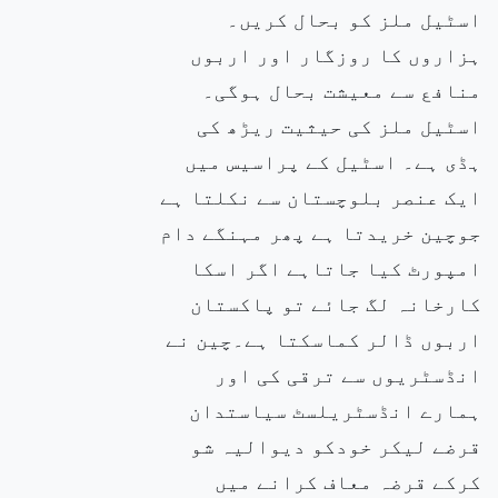
اسٹیل ملز کو بحال کریں۔
ہزاروں کا روزگار اور اربوں
منافع سے معیشت بحال ہوگی۔
اسٹیل ملز کی حیثیت ریڑھ کی
ہڈی ہے۔ اسٹیل کے پراسیس میں
ایک عنصر بلوچستان سے نکلتا ہے
جوچین خریدتا ہے پھر مہنگے دام
امپورٹ کیا جاتاہے اگر اسکا
کارخانہ لگ جائے تو پاکستان
اربوں ڈالر کماسکتا ہے۔چین نے
انڈسٹریوں سے ترقی کی اور
ہمارے انڈسٹریلسٹ سیاستدان
قرضے لیکر خودکو دیوالیہ شو
کرکے قرضہ معاف کرانے میں