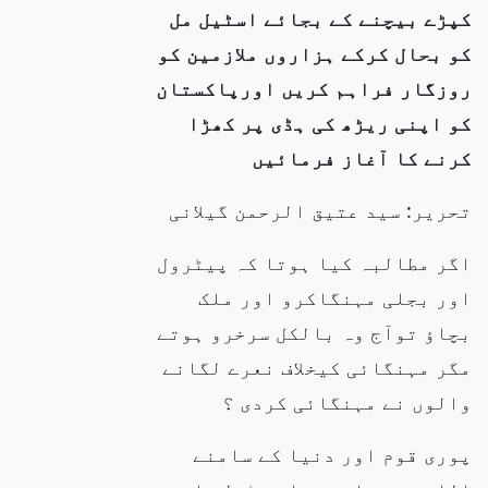
کپڑے بیچنے کے بجائے اسٹیل مل
کو بحال کرکے ہزاروں ملازمین کو
روزگار فراہم کریں اورپاکستان
کو اپنی ریڑھ کی ہڈی پر کھڑا
کرنے کا آغاز فرمائیں
تحریر: سید عتیق الرحمن گیلانی
اگر مطالبہ کیا ہوتا کہ پیٹرول
اور بجلی مہنگاکرو اور ملک
بچاؤ توآج وہ بالکل سرخرو ہوتے
مگر مہنگائی کیخلاف نعرے لگانے
والوں نے مہنگائی کردی ؟
پوری قوم اور دنیا کے سامنے