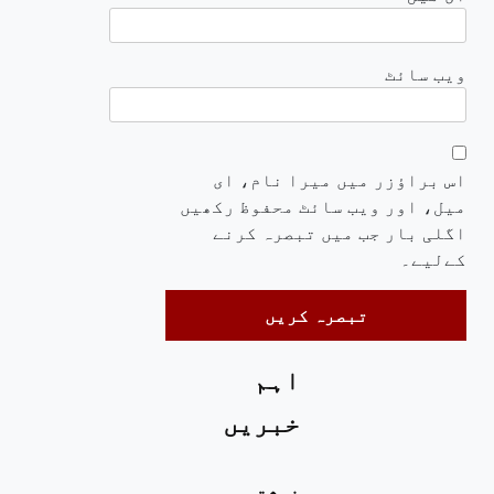
ویب‌ سائٹ
اس براؤزر میں میرا نام، ای
میل، اور ویب سائٹ محفوظ رکھیں
اگلی بار جب میں تبصرہ کرنے
کےلیے۔
اہم
خبریں
نوشتہ