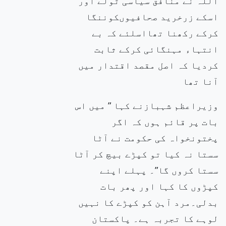
اللہ نے منافق سیاسی ٹولے اور
اسکے زرخرید صحافیوںکوننگا
کرکے رکھنا تھااسلئے کہ بے
انتہاء مہنگائی کرکے ثابت
کردیا کہ اصل مقصد اقتدار میں
آنا تھا
وزیراعظم شہبازنے کہا ” میں اس
بات پر قائم ہوں کہ اگر
پختونخواہ کی حکومت نے آٹا
سستا نہ کیا تو کپڑے بیچ کر آٹا
سستا کروں گا”۔ پہلے اپنے
کپڑوں کا کہا اور پھر بات
بدلی۔مرد آہن کو کپڑے کا نہیں
لوہے کا تجربہ ہے۔ پاکستان