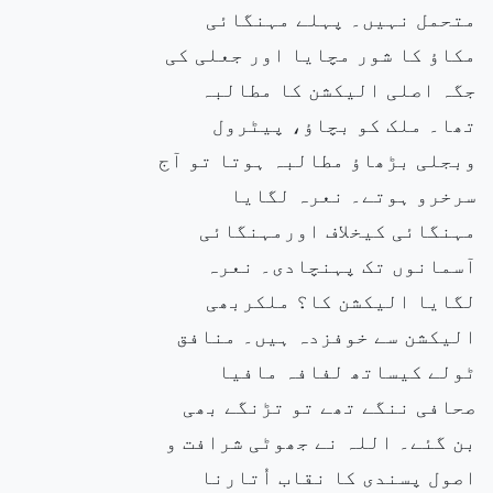
متحمل نہیں۔ پہلے مہنگائی
مکاؤ کا شور مچایا اور جعلی کی
جگہ اصلی الیکشن کا مطالبہ
تھا۔ ملک کو بچاؤ، پیٹرول
وبجلی بڑھاؤ مطالبہ ہوتا تو آج
سرخرو ہوتے۔ نعرہ لگایا
مہنگائی کیخلاف اورمہنگائی
آسمانوں تک پہنچادی۔ نعرہ
لگایا الیکشن کا؟ ملکربھی
الیکشن سے خوفزدہ ہیں۔ منافق
ٹولے کیساتھ لفافہ مافیا
صحافی ننگے تھے تو تڑنگے بھی
بن گئے۔ اللہ نے جھوٹی شرافت و
اصول پسندی کا نقاب اُتارنا