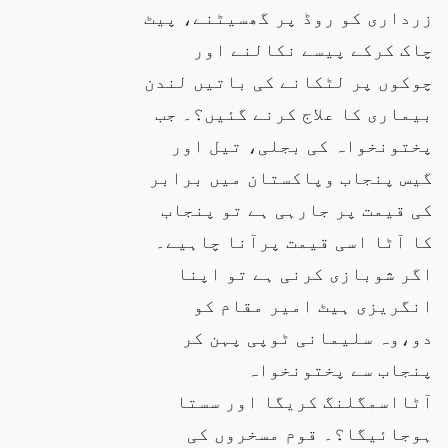
زرداری کو روڈ پر گھسیٹنے، پیٹ
چاک کرکے پیسے نکالنے اور
چوکوں پر لٹکانے کی باتیں لندن
بیماری کا علاج کرنے گئیں؟۔ جب
پختونخواہ کی بجلی، تیل اور
گیس پنجاب وپاکستان میں برابر
کی قیمت پر جارہی ہے تو پنجاب
کا آٹا اسی قیمت پرآنا چاہیے۔
اگر شوبازی کرنی ہے تو اپنا
انگریزی ہیٹ امیر مقام کو
دو،وہ سلیمانی ٹوپی پہن کر
پنجاب سے پختونخواہ
آٹااسمگلنگ کریگا اور سستا
ہوجائیگا؟۔ قوم مسخروں کی