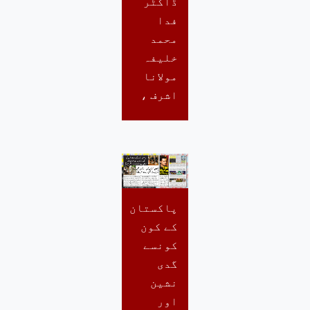
ڈاکٹر
فدا
محمد
خلیفہ
مولانا
اشرف ،
پاکستان
کے کون
کونسے
گدی
نشین
اور