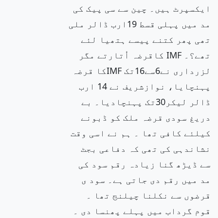
ایکسپرٹ ہیں۔ چین سے سی پیک کی
مد میں پہلی قسط 19ارب ڈالر ملی
تھی پھر کتنے پیسے ہتھیا لئے
تھے؟۔ IMF کاقرضہ اُتارتے مگر
لزرداری نے6سے16تک IMFکا قرضہ
پہنچایا، نوازشریف نے 14 ارب
ڈالر لیکر30تک پہنچادیا۔ بے
دریغ سودی قرضہ ملک کو ڈبونے
کیلئے کافی تھا ۔ ہم نے اسی وقت
نشاندہی کی تھی کہ دفاعی بجٹ
سے ڈیڑھ گنا زیادہ رقم سود کی
مد میں رقم دی جاتی ہے۔ سود ی
قرضوں سے نکلنا چیلنج تھا ۔
قوم گرداب میں پہلے پھنسا دی ۔