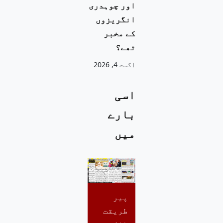
اور چوہدری
انگریزوں
کے مخبر
تھے؟
اگست 4, 2026
اسی
بارے
میں
پیر
طریقت