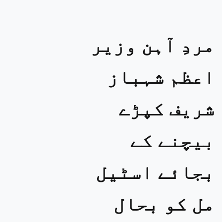
مردِ آہن وزیر
اعظم شہباز
شریف کپڑے
بیچنے کے
بجائے اسٹیل
مل کو بحال