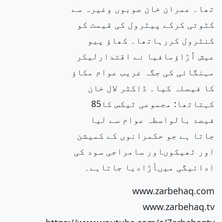
تھا۔ عمران خان صوبوں وغیرہ سے
کٹوتی کرکے پیٹرول کی قیمت کو
کنٹرول کررہاتھا۔ کھاؤ پیو
عیش اُڑاؤمافیا نے اقتدارلیکر
مہنگائی کی جگہ غریب عوام مکاؤ
کا فیصلہ کیا۔ ڈاکٹر لال خان
کہتاتھا: مجموعی ٹیکس کا85
فیصد بالواسطہ عوام سے لیا
جاتا ہے جو حکمرانوں کے کمیشن
اور ٹھیکوںاور سامراجی سود کی
ادائیگی میںاُڑادیا جاتاہے۔
www.zarbehaq.com
www.zarbehaq.tv