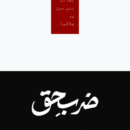
ہنی مون
پر
چلاگیا۔