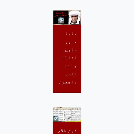
ماما
قدیر
بلوچ۔۔۔
انا للہ
و انا
الیہ
راجعون
تین طلاق