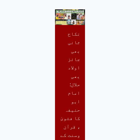
نکاح
ثانی
بھی
جائز
اولاد
بھی
حلال:
امام
ابو
حنیفہ
کا فتویٰ
، قرآن
وسنت کے