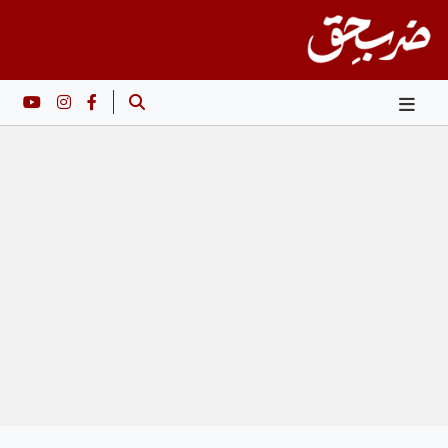
Ski
t
conten