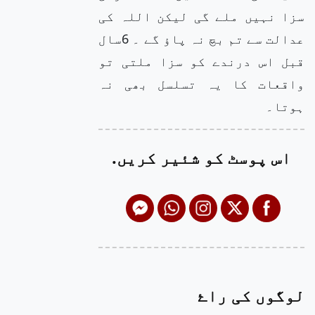
سزا نہیں ملے گی لیکن اللہ کی
عدالت سے تم بچ نہ پاؤ گے ۔ 6سال
قبل اس درندے کو سزا ملتی تو
واقعات کا یہ تسلسل بھی نہ
ہوتا۔
اس پوسٹ کو شئیر کریں.
لوگوں کی راۓ