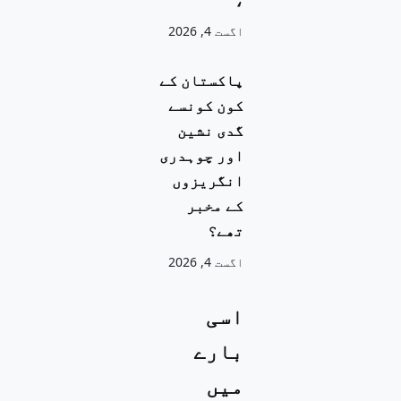
اگست 4, 2026
پاکستان کے
کون کونسے
گدی نشین
اور چوہدری
انگریزوں
کے مخبر
تھے؟
اگست 4, 2026
اسی
بارے
میں