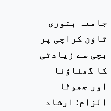
جامعہ بنوری
ٹاؤن کراچی پر
بچی سے زیادتی
کا گھناؤنا
اور جھوٹا
الزام: ارشاد