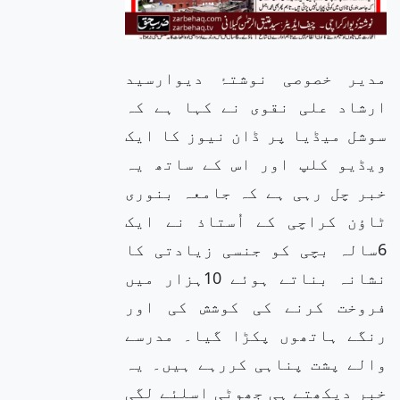
مدیر خصوصی نوشتۂ دیوارسید
ارشاد علی نقوی نے کہا ہے کہ
سوشل میڈیا پر ڈان نیوز کا ایک
ویڈیو کلپ اور اس کے ساتھ یہ
خبر چل رہی ہے کہ جامعہ بنوری
ٹاؤن کراچی کے اُستاذ نے ایک
6سالہ بچی کو جنسی زیادتی کا
نشانہ بناتے ہوئے 10ہزار میں
فروخت کرنے کی کوشش کی اور
رنگے ہاتھوں پکڑا گیا۔ مدرسے
والے پشت پناہی کررہے ہیں۔ یہ
خبر دیکھتے ہی جھوٹی اسلئے لگی