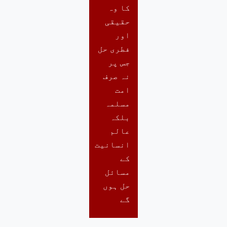
کا وہ
حقیقی
اور
فطری حل
جس پر
نہ صرف
امت
مسلمہ
بلکہ
عالم
انسانیت
کے
مسائل
حل ہوں
گے