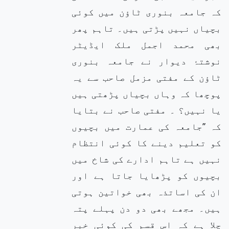
کہ جامعہ بنوری ٹاؤن میں کوئی
بچیاں نہیں پڑتی ہیں۔ تاہم پھر
بھی محمد اجمل ملک ایڈیٹر
نوشتۂ دیوار نے جامعہ بنوری
ٹاؤن کے مفتی مزمل صاحب سے یہ
پوچھا کہ وہاں بچیاں پڑھتی ہیں
یا نہیں؟ ۔ مفتی صاحب نے بتایا
کہ ’’جامعہ کی عمارت میں بچیوں
کو تعلیم دینے کا کوئی انتظام
نہیں ہے تاہم ادارے کی شاخ میں
بچیوں کو پڑھایا جاتا ہے اور
ان کی اساتذہ بھی خواتین ہوتی
ہیں۔ مجھے بھی دو دن پہلے پتہ
چلا ہے کہ اس قسم کی کوئی خبر