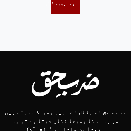
بھرپوردلائل
ہم تو حق کو باطل کے اوپر پھینک مارتے ہیں
سو وہ اسکا بھیجا نکال دیتا ہے تو وہ
دفعتاً مٹ جاتا ہے. (القرآن)