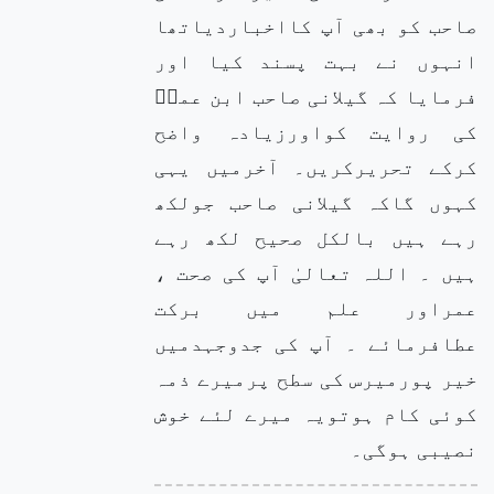
صاحب کو بھی آپ کااخباردیاتھا
انہوں نے بہت پسند کیا اور
فرمایا کہ گیلانی صاحب ابن عمرؓ
کی روایت کواورزیادہ واضح
کرکے تحریرکریں۔ آخرمیں یہی
کہوں گاکہ گیلانی صاحب جولکھ
رہے ہیں بالکل صحیح لکھ رہے
ہیں ۔ اللہ تعالیٰ آپ کی صحت ،
عمراور علم میں برکت
عطافرمائے ۔ آپ کی جدوجہدمیں
خیر پورمیرس کی سطح پرمیرے ذمہ
کوئی کام ہوتویہ میرے لئے خوش
نصیبی ہوگی۔