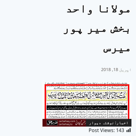
مولانا واحد
بخش میر پور
میرس
اپریل 18, 2018
اخبار: نوشتہ دیوار
Post Views:
143