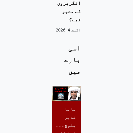
انگریزوں
کے مخبر
تھے؟
اگست 4, 2026
اسی
بارے
میں
ماما
قدیر
بلوچ۔۔۔
انا للہ