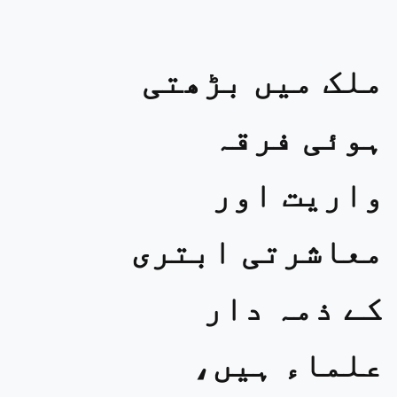
ملک میں بڑھتی
ہوئی فرقہ
واریت اور
معاشرتی ابتری
کے ذمہ دار
علماء ہیں،