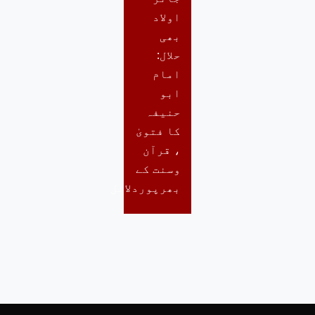
اولاد
بھی
حلال:
امام
ابو
حنیفہ
کا فتویٰ
، قرآن
وسنت کے
بھرپوردلائل