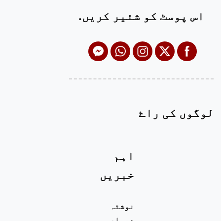
اس پوسٹ کو شئیر کریں.
لوگوں کی راۓ
اہم
خبریں
نوشتہ
دیوار