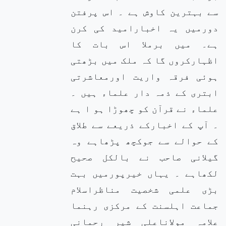
سے بہترین کاوش ہے ۔ اس پرفتن
دورمیں یہ اخبارامید کی کرن
ہے۔ میں برملا اس بات کا
اظہارکروں گا کہ ملک میں بڑھتی
ہوئی فرقہ واریت اورمعاشرتی
ابتری کے ذمہ دار علماء ہیں ۔
علماء نے قرآن کو چھوڑا ہو ا ہے
۔ آپ کے اخبارکے ذریعے سے طلاق
کے حوالے سے جوکچھ پڑھاہے وہ
گیلانی صاحب نے بالکل صحیح
لکھاہے ۔ یہاں خیرپورمیں بہت
بڑی علمی شخصیت مناظراسلام
جماعت اہلسنت کے مرکزی رہنما
علامہ مولاناعلی شیر رحمانی