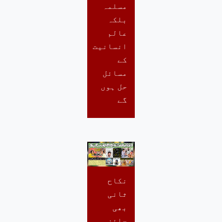
مسلمہ
بلکہ
عالم
انسانیت
کے
مسائل
حل ہوں
گے
نکاح
ثانی
بھی
جائز