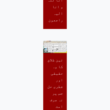
و انا
الیہ
راجعون
تین طلاق
کا وہ
حقیقی
اور
فطری حل
جس پر
نہ صرف
امت