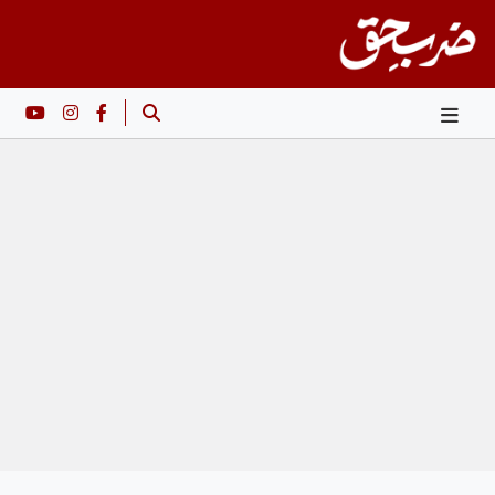
Ski
t
conten