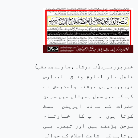
خیرپورمیرس(نادرشاہ،جاویدصدیقی)
فاضل دارالعلوم وفاق المدارس
خیرپورمیرس مولانا واحدبخش نے
کہاکہ میں سول ہسپتال میں سرجن
حضرات کے ساتھ آپریشن اسسٹ
کرتا ہوں ۔ آپ کا اخبارتمام
سرجن پڑھتے ہیں اور تبصرہ یہی
ہوتاہے کہ اشاعت اسلام کے حوالہ