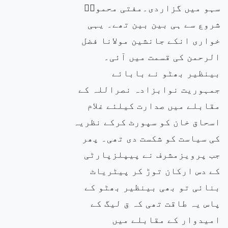
سہو میں گزاردی۔مفتی محمودؒ
شروع سے ہی بین بین تھے۔ یہی
خواری انکے جانشین مولانا فضل
الرحمن کی قسمت میں آئی۔
بینظیر بھٹو نے بابائے
جمہوریت نوابزادہ نصراللہ کے
مقابلے میں صدارت کیلئے غلام
اسحاق خان کو سپورٹ کرکے نظریہ
کی سیاست کو شکست دی تھی۔ پھر
جب پرویزمشرف نے پیپلزپارٹی
کے دس ارکان توڑ کر پیٹریاٹ
بنائی تو بھی بینظیر بھٹو کے
پاس یہ طاقت تھی کہ ق لیگ کے
امیدوار کے مقابلے میں