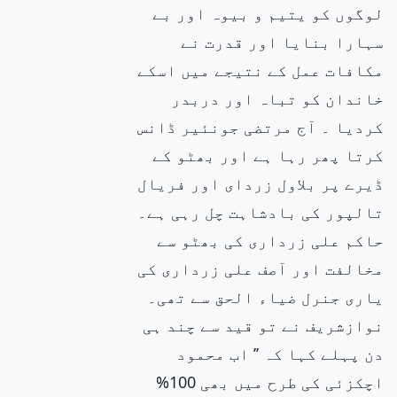
لوگوں کو یتیم و بیوہ اور بے
سہارا بنایا اور قدرت نے
مکافات عمل کے نتیجے میں اسکے
خاندان کو تباہ اور دربدر
کردیا ۔ آج مرتضی جونئیر ڈانس
کرتا پھر رہا ہے اور بھٹو کے
ڈیرے پر بلاول زردای اور فریال
تالپور کی بادشاہت چل رہی ہے۔
حاکم علی زرداری کی بھٹو سے
مخالفت اور آصف علی زرداری کی
یاری جنرل ضیاء الحق سے تھی۔
نوازشریف نے تو قید سے چند ہی
دن پہلے کہا کہ ’’ اب محمود
اچکزئی کی طرح میں بھی 100%