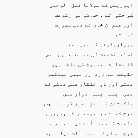
اپوزیشن کے مولانا فضل الرحمن
کو جتواتے ، جس کو نوازشریف
اور عمران خان نے بھی سپورٹ
کیا تھا۔
پیپلزپارٹی کے خمیر میں
اسٹیبلشمنٹ کی مخالف نہیں۔ جس
کا مشاہدہ تاریخ کی تلخ ترین
حقیقت ہے۔زرداری نہیں بینظیر
بھٹو اور ذوالفقار علی بھٹو نے
بھی اپنے اپنے ادوار میں
پاکستان کا بیڑہ غرق کردیا۔ جس
فوج کیلئے بلوچستان کی جمہوری
حکومت کاتختہ اُلٹ دیا تھا ،اسی
فوج نے اس کا تختہ اُلٹ دیا۔ بہت