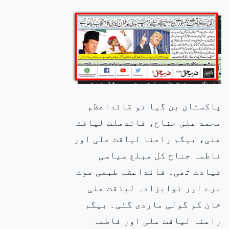
پاکستان بن گیا تو قائداعظم
محمد علی جناح، قائدملت لیاقت
علی، بیگم راعنا لیاقت علی اور
فاطمہ جناح کل مبلغ سیاسی
قیادت تھی۔ قائداعظم طبعی موت
مرے اور نوابزادہ لیاقت علی
خان کو گولی ماردی گئی۔ بیگم
راعنا لیاقت علی اور فاطمہ