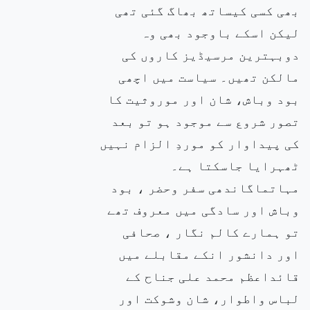
بھی کسی کیساتھ بھاگ گئی تھی
لیکن اسکے باوجود بھی وہ
دوبہترین مرسیڈیز کاروں کی
مالکن تھیں۔ سیاست میں اچھی
بود وباش، شان اور موروثیت کا
تصور شروع سے موجود ہو تو بعد
کی پیداوار کو موردِ الزام نہیں
ٹھہرایا جاسکتا ہے۔
مہاتماگاندھی سفر وحضر ، بود
وباش اور سادگی میں معروف تھے
تو ہمارے کالم نگار ، صحافی
اور دانشور انکے مقابلے میں
قائداعظم محمد علی جناح کے
لباس واطوار، شان وشوکت اور