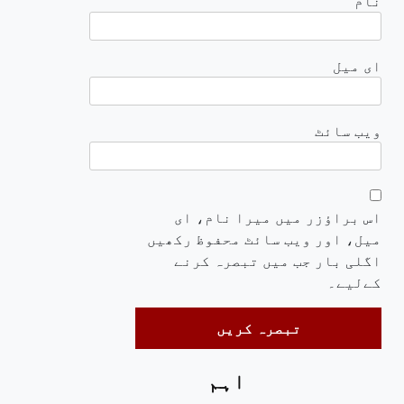
نام
ای میل
ویب‌ سائٹ
اس براؤزر میں میرا نام، ای
میل، اور ویب سائٹ محفوظ رکھیں
اگلی بار جب میں تبصرہ کرنے
کےلیے۔
اہم