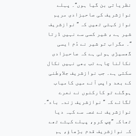
نظریاتی بن گیا ہوں‘‘۔ پہلے
نوازشریف کی صاحبزادی مریم
نواز کہتی تھیں کہ ’’ نوازشریف
شیر ہے ، شیر کسی سے نہیں ڈرتا
‘‘۔ مگراب تو شیر نے دُم ایسی
گھسیڑی ہوئی ہے کہ صاحبزادی
نکالنا چاہے تب بھی نہیں نکال
سکتی ہے۔ جب نوازشریف جلاوطنی
کے بعد واپس آنے میں کامیاب
ہوگئے تو کارکنوں نے نعرے
لگائے کہ ’’ نوازشریف زندہ باد‘‘۔
نوازشریف نے غصہ سے کہہ دیا
تھاکہ ’’چپ کرو، پہلے کہتے تھے
کہ نوازشریف قدم بڑھاؤ، ہم