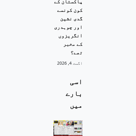
پاکستان کے
کون کونسے
گدی نشین
اور چوہدری
انگریزوں
کے مخبر
تھے؟
اگست 4, 2026
اسی
بارے
میں