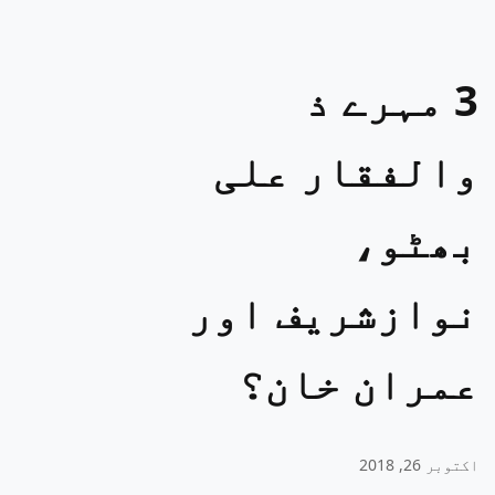
3 مہرے ذ
والفقار علی
بھٹو،
نوازشریف اور
عمران خان؟
اکتوبر 26, 2018