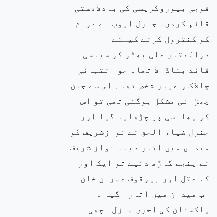
فوجی بیوروکریسی کی بادلادستی
قائم کردی۔ جنرل ایوب نے عوام
کو کنٹرول کرنے کیلئے
ذوالفقار علی بھٹو کو سیاسی
قائد بناڈالا تھا۔ جو انتہائی
چالاک و عیار شخص تھا۔ اس سے جان
چھڑانی مشکل ہوگئی تھی تو اس
کو پھانسی پر چڑھایا گیا اور
جنرل ضیاء الحق نے نوازشریف کو
میدان میں اتار دیا۔ نواز شریف
نے پنجے گاڑھ دئیے تو ایک اور
کم عقل اور بیوقوف عمران خان
اب میدان میں اتارا گیا ۔
پاکستان کی آخری منزل اچھی