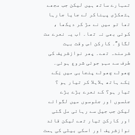
تمہارے ساتھ ہیں لیکن جب مجھے
ہتھکڑی پہناکر لے جایا جارہا
تھا تو میں نے مڑ کر دیکھا ،
کوئی بھی نہ تھا۔ اب یہ نعرے مت
لگاؤ‘‘۔ کارکن اس وقت بہت
شرمندہ تھے۔ پھر نوازشریف کی
طرف سے مہم جوئی شروع ہوئی۔
چھوٹے چھوٹے پنجابی میں نِکے
نِکے ہاتھ ہلاہلا کر تیار ہو ؟
تیار ہو؟ کے نعرے بڑے بڑے
جلسوں اور جلوسوں میں لگوائے
لیکن جب جیل سے رہائی مل گئی
اور کارکن تیار تھے لیکن قائد
نوازشریف اور اسکی بیٹی کی ہمت