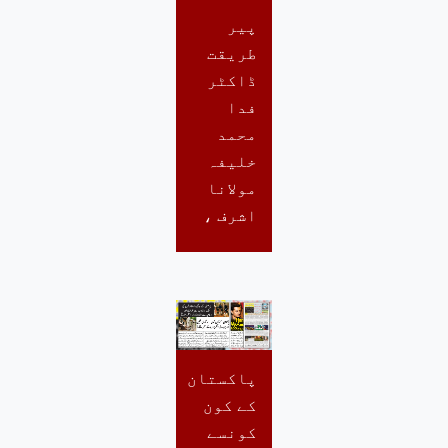
پیر
طریقت
ڈاکٹر
فدا
محمد
خلیفہ
مولانا
اشرف ،
پاکستان
کے کون
کونسے