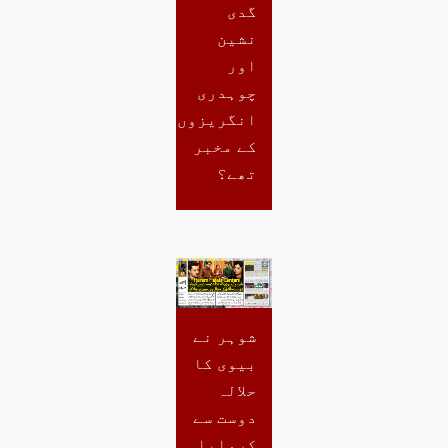
گدی
نشین
اور
چوہدری
انگریزوں
کے مخبر
تھے؟
شوہر نے
بیوی کا
حلالہ
دوست سے
کروایا