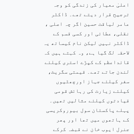
اعلیٰ معیار کی زندگی کو وجہ
ترجیح قرار دیتے تھے۔ ڈاکٹر
عامر لیاقت حسین اگر چہ اصلی ،
نقلی، عطائی اور کسی قسم کے
ڈاکٹر نہیں لیکن نام کیساتھ یہ
لاحقہ لگ گیا ہے، وہ کہتے ہیں کہ
قائداعظم کے کپڑے استری کیلئے
لندن جاتے تھے۔ قیمتی سگریٹ،
سفر کیلئے جہاز اورچھٹیوں
کیلئے زیارت کی رہائش قومی
قیادتوں کیلئے مثالیں تھیں۔
پہلے پاکستان سول بیوروکریسی
کے ہاتھوں میں تھا اور پھر
جنرل ایوب خان نے قبضہ کرکے