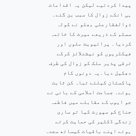
پیدا کردئیے لیکن یہ اقدامات
ہی انکے زوال کا سبب بن گئے۔
ذوالفقارعلی بھٹو نے کوٹہ
سسٹم کے ذریعے میرٹ کا خاتمہ
کردیا۔ پرائیویٹ ملوں اور
فیکٹریوں کو نیشنلائز کرکے
ترقی پذیر ملک کو زوال کی طرف
دھکیل دیا۔یہ دونوں کام
پاکستان کیلئے تباہ کن ثابت
ہوئے۔ جماعت اسلامی کے بانی نے
جو ایوب کے مقابلے میں فاطمہ
جناح کو سپورٹ کیا تو ساری
زندگی ڈکٹیر کی حمایت کرتے
ہوئے اپنے باقیات کیساتھ سجدہ