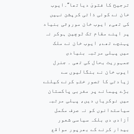
ترجیح کا فتویٰ دیاتھا‘‘۔ایوب
خان نے کوئی ذاتی کرپشن نہیں
کی تھی، ایوب خان موروثی بنیاد
پر اپنے مقام تک ٹوچین ہوکر نہ
پہنچے تھے، ایوب خان نے ملک
میں پہلی مرتبہ بنیادی
جمہوریت بحال کی تھی ۔ جنرل
ایوب خان نے بنگالیوں سے
زیادتی کا تصور ختم کرنے کیلئے
بڑے پیمانے پر مغربی پاکستان
میں نوکریاں دیں، پہلی مرتبہ
سیاستدانوں کو نہ صرف مکمل
آزادی دی بلکہ سیاسی شعور
بیدار کرنے کے بھرپور مواقع