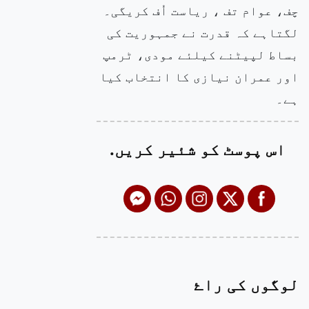
چف، عوام تف ، ریاست اُف کریگی۔
لگتاہے کہ قدرت نے جمہوریت کی
بساط لپیٹنے کیلئے مودی، ٹرمپ
اور عمران نیازی کا انتخاب کیا
ہے۔
اس پوسٹ کو شئیر کریں.
لوگوں کی راۓ