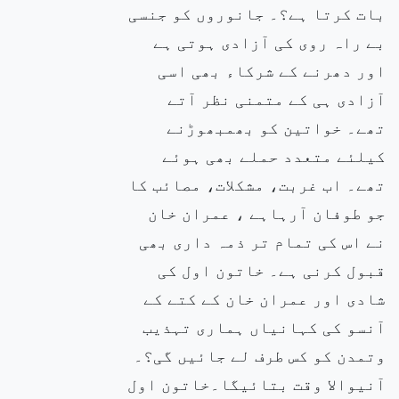
بات کرتا ہے؟۔ جانوروں کو جنسی
بے راہ روی کی آزادی ہوتی ہے
اور دھرنے کے شرکاء بھی اسی
آزادی ہی کے متمنی نظر آتے
تھے۔ خواتین کو بھمبھوڑنے
کیلئے متعدد حملے بھی ہوئے
تھے۔ اب غربت، مشکلات، مصائب کا
جو طوفان آرہاہے ، عمران خان
نے اس کی تمام تر ذمہ داری بھی
قبول کرنی ہے۔ خاتون اول کی
شادی اور عمران خان کے کتے کے
آنسو کی کہانیاں ہماری تہذیب
وتمدن کو کس طرف لے جائیں گی؟۔
آنیوالا وقت بتائیگا۔خاتون اول