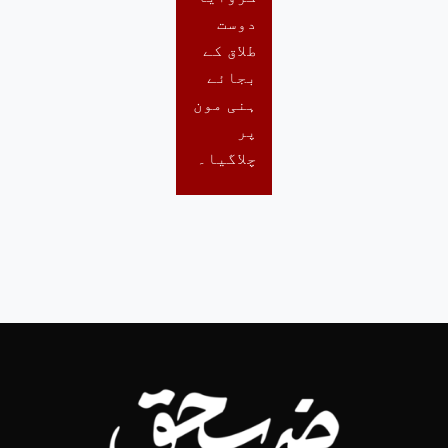
دوست
طلاق کے
بجائے
ہنی مون
پر
چلاگیا۔