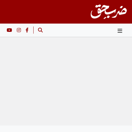
Ski
t
conten