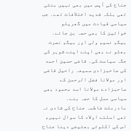
جناح کی آپس میں بھی نہیں بنتی
تھی بلکہ شدید اختلافات تھے۔ جب
سیاسی قیادت میں گھریلو
خواتین کا بھی حصہ بن جائے۔
بیگم نسیم ولی اور بیگم نصرت
بھٹو نے بھی اپنے اپنے شوہر کی
جگہ سیاست کی۔ قاضی حسین احمد
کی صاحبزادی سمیعہ راحیل قاضی
اور مولانا فضل الرحمن کے
صاحبزادے مولانا اسد محمود بھی
سیاسی عمل کا حصہ بنے۔
مادرملت فاطمہ جناح کی شادی نہ
تھی اسلئے اولاد کا سوال نہیں،
اس کی اکلوتی بھتیجی دینا جناح