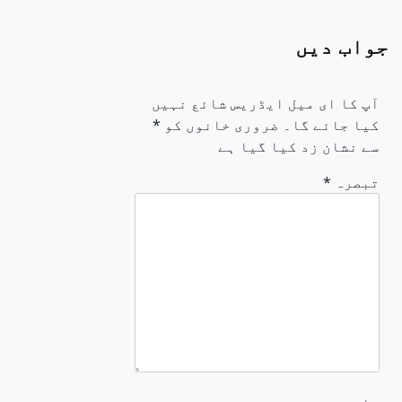
جواب دیں
آپ کا ای میل ایڈریس شائع نہیں
کیا جائے گا۔
ضروری خانوں کو
*
سے نشان زد کیا گیا ہے
تبصرہ
*