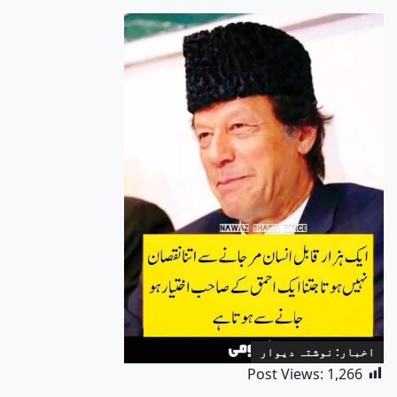
اخبار: نوشتہ دیوار
Post Views:
1,266