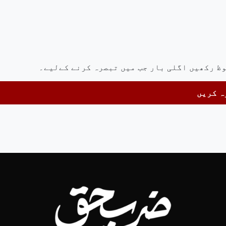
وظ رکھیں اگلی بار جب میں تبصرہ کرنے کےلیے۔