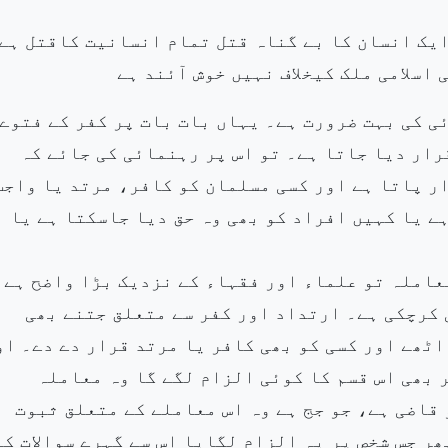
ایک انسان کا بے گناہ قتل تمام انسانیت کاقتل ہے
اسلامی ملک کیخلاف نہیں خوش آئند ہے
ی کی بہت ضرورت ہے۔ یہاں بات بات پر کفر کے فتوے
ار دیا جاتا ہے۔ تو اس پر رہنمائی کی جائے کہ
ر پاتا ہے اور کسی مسلمان کو کافر، مرتد یا واجب
ے یا کہیں افراد کو بھی وہ حق دیا جاسکتا ہے یا
عاملہ تو علماء اور فقہاء کے نزدیک بڑا واضح ہے
 کرچکی ہے۔ ارتداد اور کفر سے متعلق جتنے بھی
اٹھے اور کسی کو بھی کافر یا مرتد قرار دے دے۔ او
 بھی اس قسم کا کوئی الزام لگے گا وہ معاملہ
قاضی ہے، جو جج ہے وہ اس معاملے کے متعلق ثبوت
ر جس شخص پر یہ الزام لگایا اس سے گہرے سوالات کئ