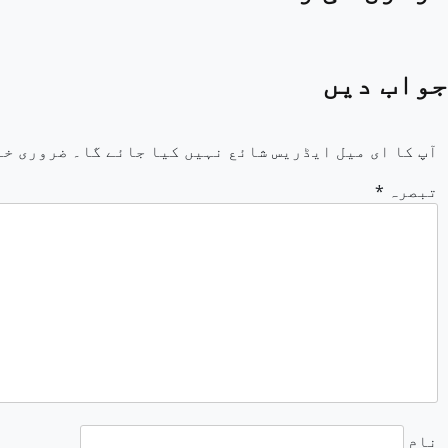
جواب دیں
آپ کا ای میل ایڈریس شائع نہیں کیا جائے گا۔
ضروری خا
تبصرہ
*
نام