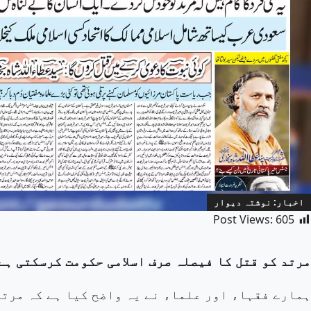
اخبار: نوشتہ دیوار
Post Views:
605
مرتد کو قتل کا فیصلہ صرف اسلامی حکومت کرسکتی ہے
ہمارے فقہاء اور علماء نے یہ واضح کیا ہے کہ مرتد