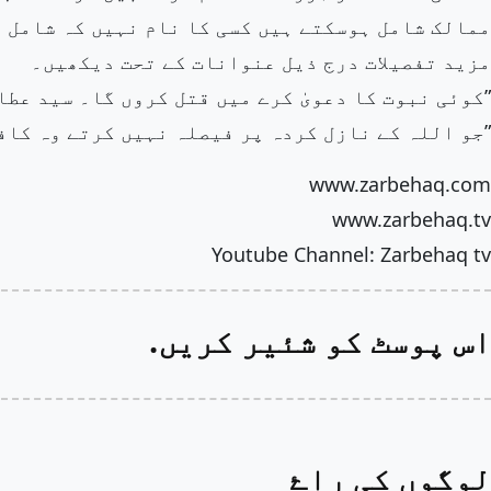
ممالک شامل ہوسکتے ہیں کسی کا نام نہیں کہ شامل 
مزید تفصیلات درج ذیل عنوانات کے تحت دیکھیں۔
”کوئی نبوت کا دعویٰ کرے میں قتل کروں گا۔ سید عطا
”جو اللہ کے نازل کردہ پر فیصلہ نہیں کرتے وہ کاف
www.zarbehaq.com
www.zarbehaq.tv
Youtube Channel: Zarbehaq tv
اس پوسٹ کو شئیر کریں.
لوگوں کی راۓ