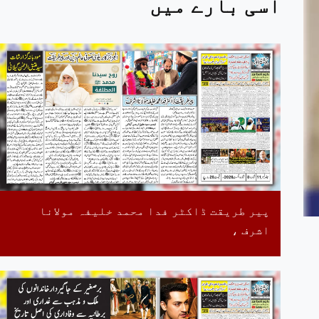
اسی بارے میں
پیر طریقت ڈاکٹر فدا محمد خلیفہ مولانا
اشرف ،