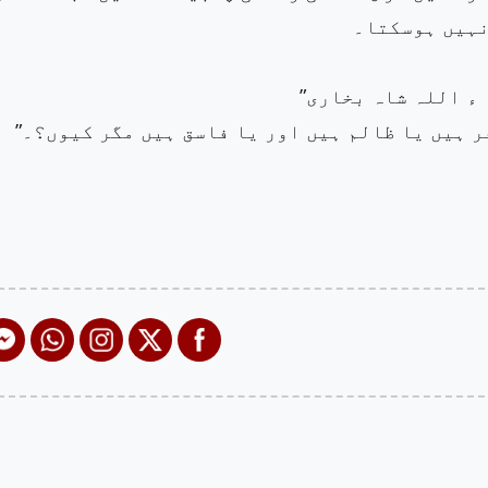
نہیں ہوسکتا۔
 ء اللہ شاہ بخاری”
ر ہیں یا ظالم ہیں اور یا فاسق ہیں مگر کیوں؟۔”