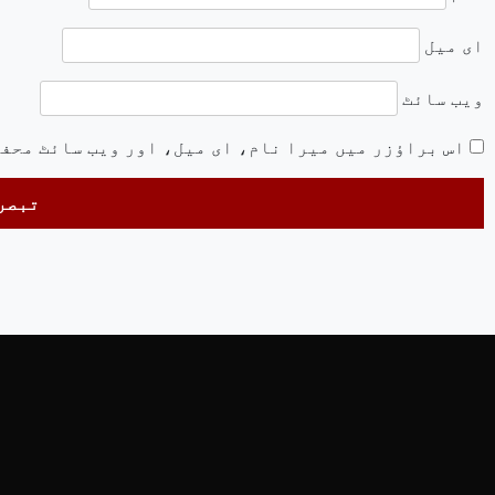
ای میل
ویب‌ سائٹ
اس براؤزر میں میرا نام، ای میل، اور ویب سائٹ محف