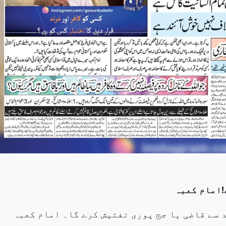
!امام کعبہ
 سے قاضی یا جج پوری تفتیش کرے گا۔ امام کعبہ