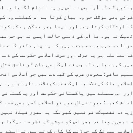
جائیں گے کہ آیا جس نے اس پر یہ الزام لگایا وہ ا
کوئی بھی مؤقف جو وہ بیان کرتا ہے اس کیلئے وہ کو
کا ارتکاب کرتا ہے۔ اور ایسا بھی ممکن ہے کہ کوئی
ٹھیک نہ ہو۔ یا اس کی ذہنی حالت ایسی نہ ہو جس می
حوالے سے ہم یہ سمجھتے ہیں کہ یہ چاہے کفر کا معا
کا معاملہ ہو یہ صرف اور صرف اسلامی حکومت کی ذمہ 
میں کہہ دیا ہے کہ جس نے ایک بھی جان کو ناحق قتل 
سلیم صافی: سعودی عرب کی قیادت میں جو اسلامی اتحا
اسلامی ملک کیخلاف یا ایک فقہ کیخلاف بنایا جارہا 
اور اس سلسلے میں پاکستانی حکومت اور پاکستانی ع
امام کعبہ: میرے خیال میں تو اسلامی کسی بھی قسم ک
زیادہ تفصیلات تو نہیں کیونکہ یہ میری فیلڈ نہیں 
سے بھی ہوتا تب بھی اس کو خوشی کی نظر سے دیکھا ج
اسلامی ممالک کو جوڑنے کا کام کرتے ہیں تو اسکے ب