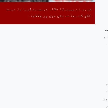
شوہر نے بیوی کا حلالہ دوست سے کروایا دوست
طلاق کے بجائے ہنی مون پر چلاگیا۔
س
ے
جو