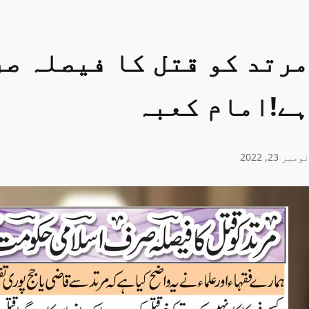
مرتد کو قتل کا فیصلہ صر
ہے!امام کعبہ
نومبر 23, 2022