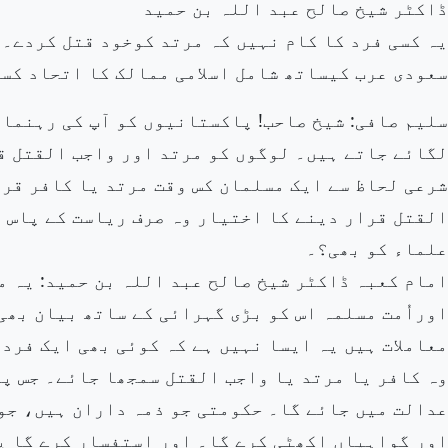
ڈاکٹر شیخ صالح عبد اللہ بن حمید
یہ کسی فرد کا کام نہیں کہ مرتد کوخود قتل کردے۔
سعودی عرب کیساتھ شامل اسلامی ممالک کا اتحاد کسی 
سلیم صافی: شیخ صاحب! پاکستانیوں کو آپ کی رہنمائ
لگائے جاتے ہیں۔ لوگوں کو مرتد اور واجب القتل قر
شرعی لحاظ سے ایک مسلمان کس وقت مرتد یا کافر قرا
القتل قرار دینے کا اختیار وہ صرف ریاست کے پاس ہ
علماء کو بھی؟۔
امام کعبہ ڈاکٹر شیخ صالح عبد اللہ بن حمید: یہ م
اوراُمت مسلمہ اس کو بڑی گہرائی کے ساتھ بیان بھی
معاملات ہیں یہ ایسا نہیں ہے کہ کوئی بھی ایک فرد 
وہ کافر یا مرتد یا واجب القتل سمجھا جائے۔ جس پر
عدالت میں جائے گا۔ حکومتی جو ذمہ داران ہیں، جو 
اور گواہیاں اکھٹی کرے گا۔ اور استفسار کرے گا پھ