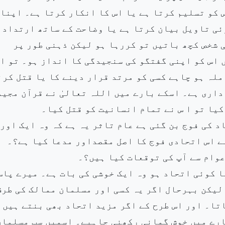
س کو تسلیم کرتا ہے یا اس کا انکار کرتا ہے۔ اپنا
ئی تاویل بیان کرتا ہے یا وضاحت کے ساتھ ارتداد
 شخص کچھ باتیں تو کررہا ہو لیکن ذہنی طور پر
ں اس کو اپنی گفتگو کی سنجیدگی کا انداز ہو۔ تو ا
ملہ ہو چاہے کسی کو مرتد قرار دینے کا یا قتل کرن
داری ہے۔ اسکے بارے میں اللہ تعالیٰ نے قرآن مجید
کیا تو ا س نے تمام انسانیت کو قتل کیا۔
د کی فوج بن گئی ہے عام تاثر یہ ہے کہ وہ ایک اور
ہے اس اتحادی فوج کا اصل مقصداور مدعا کیا ہے؟۔
وام سے آپ کی توقعات کیا ہیں؟۔
ا کوئی اتحاد ہو وہ ایک خوشی کی بات ہے۔ میرے پاس
لیکن بہرحال اگر یہ کسی اور مسلمان ممالک کی طرف
اتا۔ اور اس طرح کے اگر مزید اتحاد بھی بنتے ہیں 
ارے میں خوش گمانی رکھنی چاہیے۔ اسمیں سب مسلمان