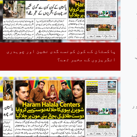
پاکستان کے کون کونسے گدی نشین اور چوہدری
انگریزوں کے مخبر تھے؟
ر
ے