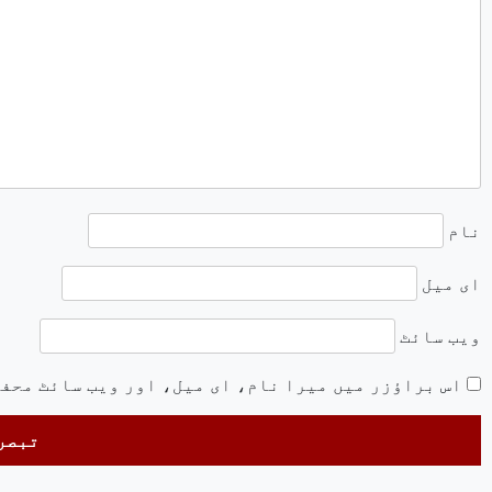
نام
ای میل
ویب‌ سائٹ
اس براؤزر میں میرا نام، ای میل، اور ویب سائٹ محف