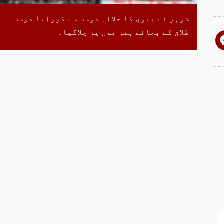
شوہر نے بیوی کا حلالہ دوست سے کروایا دوست
طلاق کے بجائے ہنی مون پر چلاگیا۔