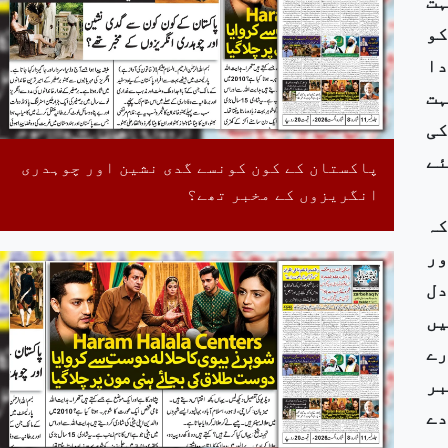
ہت
کو
دا
ہت
کی
ئے
پاکستان کے کون کونسے گدی نشین اور چوہدری
انگریزوں کے مخبر تھے؟
کہ
ور
دل
یں
رے
بر
دے