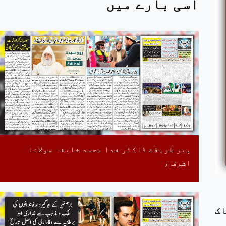
اسی بارے میں
پیر طریقت ڈاکٹر فدا محمد خلیفہ مولانا
اشرف ،
اک