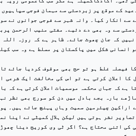
تی تھی۔ اکادکاکمینہ ہے مگر سب کاعمومی رویہ ب
عید کے موقع پر زبردستی سے مہمان فوجی سپاہیوں 
ے سے انکار کیا۔ وانہ شہر سے فوجی جوانوں نے سو
دستی سے وہ بھی دے دئیے۔ مفتی منیب الرحمن پرب
نہیں کہ جان چھوٹ جائے۔ ظاہر ہے کہ روزہ اللہ 
و انسانی شکل میں پاکستان پر مسلط ہے وہ سب کیل
کا فیصلہ غلط ہو تو حج بھی موقوف کردیا جائے تا
 کا اعلان کرتی ہے تو اس کی مخالفت ایک شرعی ا
ا ہے کہ جہاں محکمہ موسمیات اعلان کرتی ہے کہ با
ساڑھے بارہ بجے بادل میں دن کو سورج بھی نظر نہ
کے اراکین چیئرمین سمیت وہاں پہنچ جاتے ہیں۔ پو
تصاویر نشر ہوتی ہیں لیکن ہلال کمیٹی نے اپنا نم
ی کی اتنی محتاج ہے؟ اگر ٹی وی کوریج دینا چھوڑ