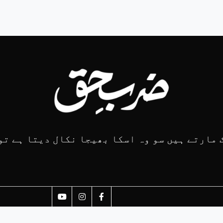
 مارتے ہیں سو وہ اسکا بھیجا نکال دیتا ہے تو و