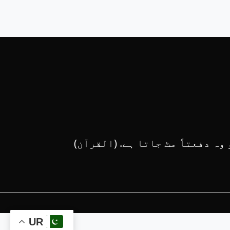
ہ دفعتاً مٹ جاتا ہے. (القرآن)
UR