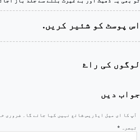
تو بھی یہ ڈھیٹ اور بے غیرت بننے سے جلد باز آجائ
اس پوسٹ کو شئیر کریں.
لوگوں کی راۓ
جواب دیں
آپ کا ای میل ایڈریس شائع نہیں کیا جائے گا۔
ضروری خا
تبصرہ
*