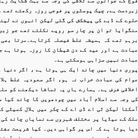
فوج کے جوانوں سے تلاشی کی وجہ سے بہت شکایت رہ
زبردست ہے، چیک پوسٹوں پر فوجی روزہ رکھتے تھے ۔
حلوے کے ڈبے کی پیشکش کی گئی لیکن انہوں نے لین
منگوایا تو ان پر چار سو روپے نکلتے تھے جو زبر
برہم تھے کہ ہمیشہ غلط فیصلہ کرتاہے۔مرتا بھی 
عبادت ہے اور عید کے دن شیطان کا روزہ ہوتا ہے ج
عبادت نہیں سزاہی ہوسکتی ہے۔
پوری دنیا میں چاند ایک ہی ہوتا ہے ، اگر دنیا 
عوام کی عبادت خراب نہ ہو، اگر سعودیہ غلط ہلال
اخلاقی فرض ہے۔ ہمارے ہاں یہ تماشا دیکھنے کو ملت
کی وجہ سے اسلام آباد میں چودھویں کا چاند کیا 
آسکتا لیکن ٹی اے ڈی اے کے چکر میں ہلال کمیٹی 
ملک کے میڈیا پر مختلف شہروں سے نمایاں چاند کی 
دیا ہوتا ہے کہ اس پر گواہی دیں۔ کیا شریعت مفت