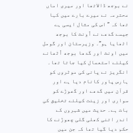
نے بوجھ ڈالاتھا اور میری اماں
محترمہ نے میرے بارے میں کہا
تھا کہ ” اس کی مثال ایسی ہے
جیسے گدھے نے اُونٹ کا بوجھ
اٹھایا ہو”۔ وزیرستان اور گومل
میں اونٹ اور گدھا بوجھ اُٹھانے
کیلئے استعمال کیا جاتا تھا۔
انگریز نے پانی کی موٹروں کو
ہارس پاور کانام دیا ہے اور
قرآن میں گدھے اور گھوڑے کو
سواری اور زینت کیلئے تخلیق کی
بات ہے۔ حدیث میں شہروں کے
اندر اتنی کھلی گلی چھوڑنے کا
حکم دیا گیا تھا کہ جن میں