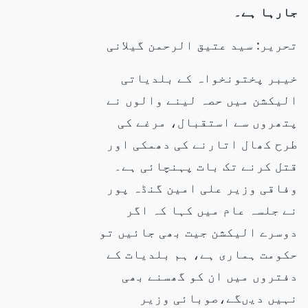
جارہا ہے۔
تحریر: سید عتیق الرحمن گیلانی
خیبر پختونخواہ کے بلدیاتی
الیکشن میں حصہ لینے والوں نے
پتھروں سے استقبال، مرغے کی
طرح کھال اتارنے کی دھمکی اور
قتل کرنے تک بات پہنچائی ہے۔
وفاقی وزیر علی امین گنڈہ پور
نے جلسہ عام میں کہا کہ اگر
دوسرے الیکشن جیت بھی جائیں تو
حکومت ہماری ہے، ہم بلدیات کے
دفتروں میں ان کو گھسنے بھی
نہیں دیںگے،صوبائی وزیر