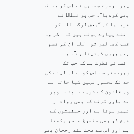
پھر دوسرے صحابی نے اس کو معاف
بھی کردیا”۔ جس پر نبیۖ نے
فرمایا کہ ”بعض لوگ اللہ کو
اتنے پیارے ہوتے ہیں کہ اگر وہ
قسم کھالیں تو اللہ ان کی قسم
بھی پوری کردیتا ہے”۔ یہ
انسانی فطرت ہے کہ جب تک
زبردستی سے اس کو بدلہ لینے کی
حد تک مجبور نہیں کیا جاتا ہے
وہ قانون کے ذریعے اپنے اوپر
حد جاری کرنے کا بھی روادار
نہیں ہوتا ہے اور حیثیتوں کے
فرق کو بھی ملحوظِ خاطر رکھتا
ہے اور اس سے صحت مند رحجان بھی