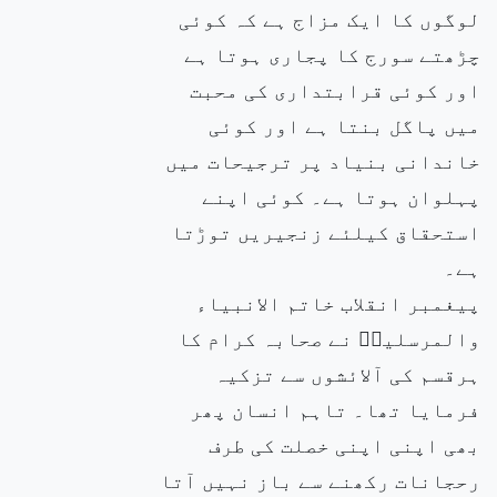
لوگوں کا ایک مزاج ہے کہ کوئی
چڑھتے سورج کا پجاری ہوتا ہے
اور کوئی قرابتداری کی محبت
میں پاگل بنتا ہے اور کوئی
خاندانی بنیاد پر ترجیحات میں
پہلوان ہوتا ہے۔ کوئی اپنے
استحقاق کیلئے زنجیریں توڑتا
ہے۔
پیغمبر انقلاب خاتم الانبیاء
والمرسلینۖ نے صحابہ کرام کا
ہرقسم کی آلائشوں سے تزکیہ
فرمایا تھا۔ تاہم انسان پھر
بھی اپنی اپنی خصلت کی طرف
رحجانات رکھنے سے باز نہیں آتا