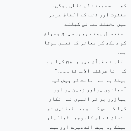
کو نہ سمجھنے کی غلطی ہوگی۔
مغفرت اور ذنب کے الفاظ عربی
میں مختلف معانی کیلئے
استعمال ہوتے ہیں۔ سیاق وسباق
کو دیکھ کر معانی کا تعین ہوتا
ہے۔
اللہ نے قرآن میں واضح کیا ہے
کہ انا عرضنا الامانة …….. ”
بیشک ہم نے امانت کو پیش کیا
آسمانوں پراور زمین پر اور
پہاڑوں پر تو انہوں نے انکار
کیا کہ اس کا بوجھ اٹھائیں تو
انسان نے اس کابوجھ اٹھالیا،
بیشک وہ بہت اندھیرے اوربہت