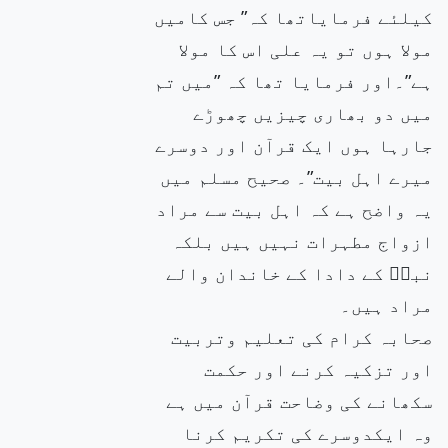
کیلئے فرمایاتھا کہ” جس کامیں
مولا ہوں تو یہ علی اس کا مولا
ہے”۔اور فرمایا تھا کہ ”میں تم
میں دو بھاری چیزیں چھوڑے
جارہا ہوں ایک قرآن اور دوسرے
میرے اہل بیت”۔ صحیح مسلم میں
یہ واضح ہے کہ اہل بیت سے مراد
ازواج مطہرات نہیں ہیں بلکہ
نبیۖ کے دادا کے خاندان والے
مراد ہیں۔
صحابہ کرام کی تعلیم وتربیت
اور تزکیہ کرنے اور حکمت
سکھانے کی وضاحت قرآن میں ہے
وہ ایکدوسرے کی تکریم کرنا