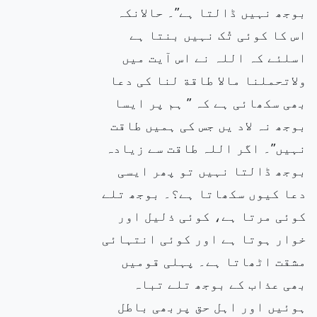
بوجھ نہیں ڈالتا ہے”۔ حالانکہ
اس کا کوئی تُک نہیں بنتا ہے
اسلئے کہ اللہ نے اس آیت میں
ولاتحملنا مالا طاقة لنا کی دعا
بھی سکھائی ہے کہ ” ہم پر ایسا
بوجھ نہ لاد یں جس کی ہمیں طاقت
نہیں”۔ اگر اللہ طاقت سے زیادہ
بوجھ ڈالتا نہیں تو پھر ایسی
دعا کیوں سکھاتا ہے؟۔ بوجھ تلے
کوئی مرتا ہے، کوئی ذلیل اور
خوار ہوتا ہے اور کوئی انتہائی
مشقت اٹھاتا ہے۔ پہلی قومیں
بھی عذاب کے بوجھ تلے تباہ
ہوئیں اور اہل حق پربھی باطل