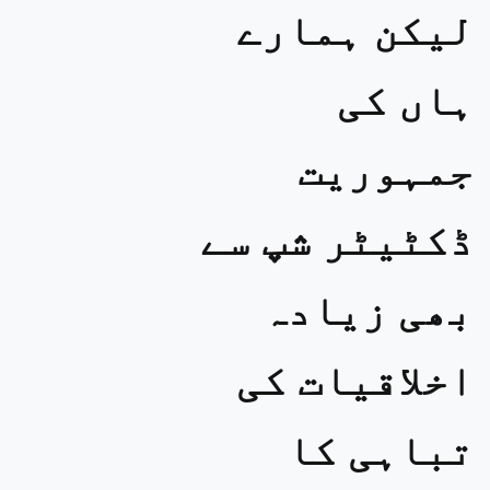
لیکن ہمارے
ہاں کی
جمہوریت
ڈکٹیٹر شپ سے
بھی زیادہ
اخلاقیات کی
تباہی کا