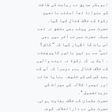
ابوبکر صدیق نے ریاست کی طاقت
کو منوانا تھا اسلئے مانعین
زکوٰة کے خلاف قتال کیا گیا۔
حضرت عمر پہلے بھی متفق نہ تھے
جبکہ حضرت عمرنے آخر میں بھی
اس بات کا اظہار کیا کہ ” کاش !
نبی ۖ سے ہم تین باتوں کاپوچھتے
۔ ایک یہ کہ زکوٰة نہ دینے والوں
کے خلاف قتال ہے، دوسرا کہ آپ کے
بعد کس کس کو خلیفہ بنایا جائے
اور تیسرا کلالہ کی میراث کی
مزیدتفصیل ”۔
حضرت عثمان کے خلاف بغاوت ہوئی۔
حضرت علی نے دارالخلافہ کوفہ