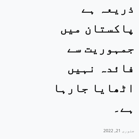
ذریعہ ہے
پاکستان میں
جمہوریت سے
فائدہ نہیں
اٹھایا جارہا
ہے۔
جنوری 21, 2022