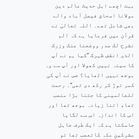
بہت اچھے اہل حدیث عالم دین
مولانا اسحاق فیصل آباد والے
بھی شامل تھے۔ اللہ تعالیٰ نے
قرآن میں فرمایا ہے کہ الم
نشرح لک صدر ووضعنا عنک وزرک
الذی انقض ظہرک ”کیا ہم نے آپ
کا سینہ نہیں کھولا اور آپ سے وہ
بوجھ نہیں اٹھایا؟ جس نے آپ کی
کمر توڑ کر رکھ دی تھی”۔ رحمت
للعالمینی کا جتنا بڑا منصب
تھا، اتنا زیادہ بوجھ تھا اور
اس کا اندازہ اس سے لگایا
جاسکتا ہے کہ ایک طرف جاہل
مشرکینِ مکہ کاتعصب تھا تو