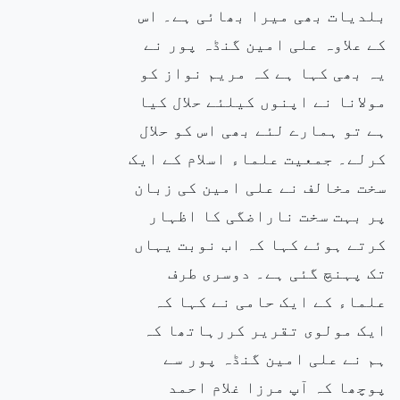
بلدیات بھی میرا بھائی ہے۔ اس
کے علاوہ علی امین گنڈہ پور نے
یہ بھی کہا ہے کہ مریم نواز کو
مولانا نے اپنوں کیلئے حلال کیا
ہے تو ہمارے لئے بھی اس کو حلال
کرلے۔ جمعیت علماء اسلام کے ایک
سخت مخالف نے علی امین کی زبان
پر بہت سخت ناراضگی کا اظہار
کرتے ہوئے کہا کہ اب نوبت یہاں
تک پہنچ گئی ہے۔ دوسری طرف
علماء کے ایک حامی نے کہا کہ
ایک مولوی تقریر کررہاتھا کہ
ہم نے علی امین گنڈہ پور سے
پوچھا کہ آپ مرزا غلام احمد