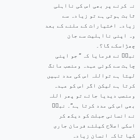
نہ کرنے پر بھی اس کی نااہلی
ثابت ہوتی ہے تو زیادہ سے
زیادہ اختیارات کے ملنے کے بعد
وہ اپنی نااہلیت سے جان
چھڑاسکے گا؟۔
نبیۖ نے فرمایا کہ ” جو اپنی
چاہت سے کوئی عہدہ ومنصب مانگ
لیتا ہے تواللہ اس کی مدد نہیں
کرتا ہے لیکن اگر اس کو عہدہ
ومنصب دیدیا جائے تو پھر اللہ
بھی اس کی مدد کرتا ہے”۔ نبیۖ
نے انسانی جبلت کو دیکھ کر
اسکی اصلاح کیلئے فرمان جاری
کیا تاکہ انسان زیادہ