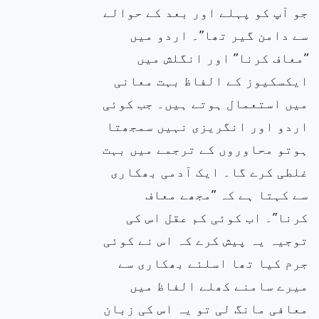
جو آپ کو پہلے اور بعد کے حوالے
سے دامن گیر تھا”۔ اردو میں
”معاف کرنا” اور انگلش میں
ایکسکیوز کے الفاظ بہت معانی
میں استعمال ہوتے ہیں۔ جب کوئی
اردو اور انگریزی نہیں سمجھتا
ہوتو محاوروں کے ترجمے میں بہت
غلطی کرے گا۔ ایک آدمی بھکاری
سے کہتا ہے کہ ”مجھے معاف
کرنا”۔ اب کوئی کم عقل اس کی
توجیہ یہ پیش کرے کہ اس نے کوئی
جرم کیا تھا اسلئے بھکاری سے
میرے سامنے کھلے الفاظ میں
معافی مانگ لی تو یہ اس کی زبان