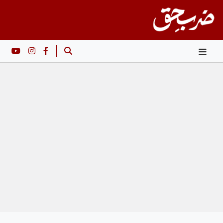
Ski
t
conten