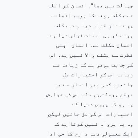
جہالت میں تھا”۔انسان کو اللہ
نے مکلف ہونے کا بوجھ اٹھانے
پر نادان قرار دیا ہے۔ مکلف
ہونے کو ہی امانت قرار دیا ہے۔
انسان مکلف ہے۔ انسان اپنی
فطرت سے ہٹنے والا نہیں ہے، اس
کی چاہت ہوتی ہے کہ زیادہ سے
زیادہ اس کو اختیارات مل
جائیں۔ کسی بھی انسان سے یہ
توقع ہوسکتی ہے کہ اس کی خواہش
یہ ہو کہ پوری دنیا کے
اختیارات اس کو مل جائیں لیکن
وہ یہ پرواہ نہیں کرتا ہے کہ
ایک معمولی ذمہ داری کا حق ادا