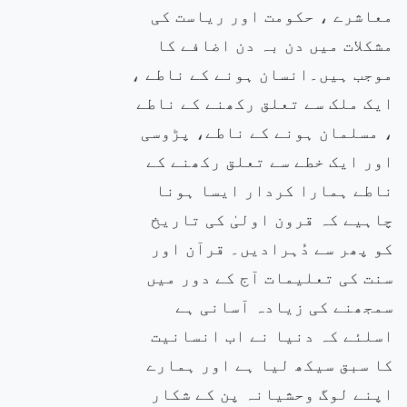
معاشرے ، حکومت اور ریاست کی
مشکلات میں دن بہ دن اضافے کا
موجب ہیں۔انسان ہونے کے ناطے ،
ایک ملک سے تعلق رکھنے کے ناطے
، مسلمان ہونے کے ناطے، پڑوسی
اور ایک خطے سے تعلق رکھنے کے
ناطے ہمارا کردار ایسا ہونا
چاہیے کہ قرون اولیٰ کی تاریخ
کو پھر سے دُہرادیں۔ قرآن اور
سنت کی تعلیمات آج کے دور میں
سمجھنے کی زیادہ آسانی ہے
اسلئے کہ دنیا نے اب انسانیت
کا سبق سیکھ لیا ہے اور ہمارے
اپنے لوگ وحشیانہ پن کے شکار