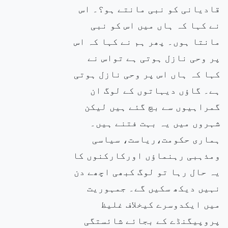
قادیانی کو نبی مانتے ہو؟۔ اس
نے کہا کہ ہاں میں اس کو نبی
مانتا ہوں۔ پھر ہم نے کہا کہ اس
پر وحی نازل ہوتی ہے تواس نے
کہا کہ ہاں اس پر وحی نازل ہوتی
ہے۔ گاؤں دیہاتوں کے لوگ ان
گمراہیوں سے بچ گئے ہیں لیکن
شہروں میں یہ بہت فتنے ہیں۔
ہماری حکومت،ریاست، سیاسی
ومذہبی رہنماؤں اورکارکنوں کا
یہ حال رہا تو لوگ کبھی اچھے دن
نہیں دیکھ سکیں گے۔ جمہوریت
میں ایکدوسرے کیخلاف غلیظ
پروپیگنڈے کے بجائے شائستگی