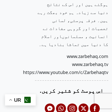
ہوگئے ہیں اور اس کے نتائج
دنیا سے زیادہ ہم خود بھگت رہے
ہیں۔ فرقہ پرستی، لسانی
تعصبات اور گروہی مفادات نے
انسانیت ، مسلمانوںاور اسلام
کا دنیا میں تماشا بنادیا ہے۔
www.zarbehaq.com
www.zarbehaq.tv
https://www.youtube.com/c/Zarbehaqtv
اس پوسٹ کو شئیر کریں.
UR