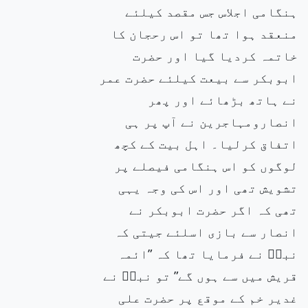
ہنگامی اجلاس جس مقصد کیلئے
منعقد ہوا تھا تو اس رحجان کا
خاتمہ کردیا گیا اور حضرت
ابوبکر سے بیعت کیلئے حضرت عمر
نے ہاتھ بڑھائے اور پھر
انصارومہاجرین نے آپ پر ہی
اتفاق کرلیا۔ اہل بیت کے کچھ
لوگوں کو اس ہنگامی فیصلے پر
تشویش تھی اور اس کی وجہ یہی
تھی کہ اگر حضرت ابوبکر نے
انصار سے بازی اسلئے جیتی کہ
نبیۖ نے فرمایا تھا کہ ”ائمہ
قریش میں سے ہوں گے” تو نبیۖ نے
غدیر خم کے موقع پر حضرت علی