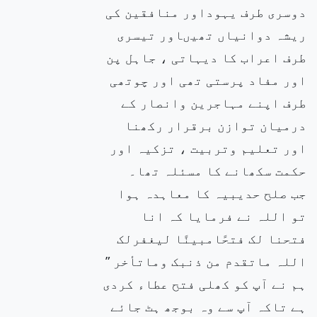
دوسری طرف یہوداور منافقین کی
ریشہ دوانیاں تھیںاور تیسری
طرف اعراب کا دیہاتی ، جاہل پن
اور مفاد پرستی تھی اور چوتھی
طرف اپنے مہاجرین وانصار کے
درمیان توازن برقرار رکھنا
اور تعلیم وتربیت ، تزکیہ اور
حکمت سکھانے کا مسئلہ تھا۔
جب صلح حدیبیہ کا معاہدہ ہوا
تو اللہ نے فرمایا کہ انا
فتحنا لک فتحًامبینًا لیغفرلک
اللہ ماتقدم من ذنبک وماتأخر ”
ہم نے آپ کو کھلی فتح عطاء کردی
ہے تاکہ آپ سے وہ بوجھ ہٹ جائے