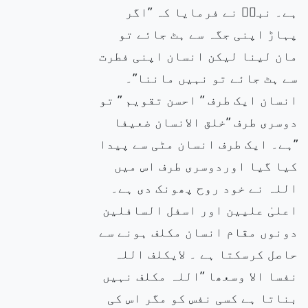
ہے۔ نبیۖ نے فرمایا کہ ”اگر
پہاڑ اپنی جگہ سے ہٹ جائے تو
مان لینا لیکن انسان اپنی فطرت
سے ہٹ جائے تو نہیں ماننا”۔
انسان ایک طرف ” احسن تقویم ” تو
دوسری طرف ”خلق الانسان ضعیفا
”ہے۔ ایک طرف انسان مٹی سے پیدا
کیا گیا اوردوسری طرف اس میں
اللہ نے خود روح پھونک دی ہے۔
اعلیٰ علیین اور اسفل السافلین
دونوں مقام انسان مکلف ہونے سے
حاصل کرسکتا ہے ۔ لایکلف اللہ
نفسا الا وسعھا ”اللہ مکلف نہیں
بناتا ہے کسی نفس کو مگر اس کی