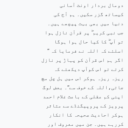
دومال بردار اونٹ آسانی
کیساتھ گزر سکیں۔ ہم آج کی
دنیا میں بھی بہت پیچھے ہیں۔
جب نبی کریم ۖ پر قرآن نازل ہوا
تو آپ ۖ کا کیا حال ہوا ہوگا
اسلئے کہ اللہ نے فرمایا کہ ”
اگر ہم اس قرآن کو پہاڑ پر نازل
کرتے تو اس کوآپ دیکھتے کہ
ریزہ ریزہ ہوکر اس میں ہل چل مچ
جاتی،اللہ کے خوف سے”۔ بعض لوگ
اپنی کم عقلی کے باعث غلام احمد
پرویز کے پروپیگنڈے سے متاثر
ہوکر احادیث صحیحہ کا انکار
کررہے ہیں۔ جن میں معروف اور