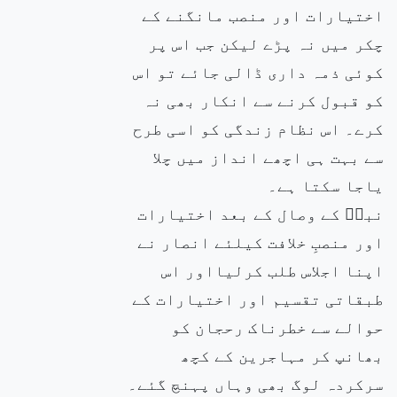
اختیارات اور منصب مانگنے کے
چکر میں نہ پڑے لیکن جب اس پر
کوئی ذمہ داری ڈالی جائے تو اس
کو قبول کرنے سے انکار بھی نہ
کرے۔ اس نظام زندگی کو اسی طرح
سے بہت ہی اچھے انداز میں چلا
یاجا سکتا ہے۔
نبیۖ کے وصال کے بعد اختیارات
اور منصبِ خلافت کیلئے انصار نے
اپنا اجلاس طلب کرلیااور اس
طبقاتی تقسیم اور اختیارات کے
حوالے سے خطرناک رحجان کو
بھانپ کر مہاجرین کے کچھ
سرکردہ لوگ بھی وہاں پہنچ گئے۔