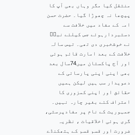
منتقل کیا مگر وہاں بھی آپ کا
پیچھا نہ چھوڑا گیا۔ حضرت حسن
امہ کے مفاد میں خلافت سے
دستبردارہوئے جس کیلئے نبیۖ
نے خوشخبری دی تھی۔ تیس سالہ
خلافت کے بعد امارت قائم ہوئی
اور آج پاکستان میں74سال بعد
بھی اپنی اپنی پارسائی کے
دعویدار سب ہیں لیکن ہمیں
حقائق اور اپنی کمزوری کا
اعتراف کئے بغیر چارہ نہیں۔
جمہوریت کے نام پر مفادپرستی،
گری ہوئی اخلاقیات ، نظریہ
ضرورت اور قسم قسم کے ہتھکنڈے