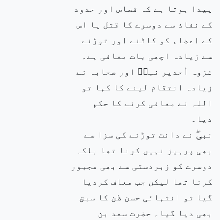
پیدا ہوتا ہے کہ قصاص اور حدود
کے نفاذ سے دوسرے کا قتل یا اس
کے اعضاء کو کاٹنے اور توڑنے
سے زیادہ اچھی بات معافی ہے۔
غزوہ اُحدپر نبیۖ اور صحابہ نے
زیادہ انتقام لینے کا کہا تو
اللہ نے معافی کرنے کا حکم
دیا۔
نبیۖ نے دانت توڑنے کی سزا سے
بھی پرہیز نہیں کرنا تھا بلکہ
دوسرے کو زبردستی سے بھی مجبور
کرنا تھا لیکن جب معاف کردیا
گیا تو انتہائی حسن ظن کا سبق
بھی دیا گیا۔ حضرت سعد بن