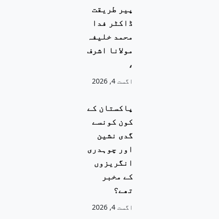
پیر طریقت
ڈاکٹر فدا
محمد خلیفہ
مولانا اشرف
،
اگست 4, 2026
پاکستان کے
کون کونسے
گدی نشین
اور چوہدری
انگریزوں
کے مخبر
تھے؟
اگست 4, 2026