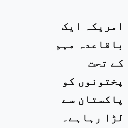
امریکہ ایک
باقاعدہ مہم
کے تحت
پختونوں کو
پاکستان سے
لڑا رہاہے۔