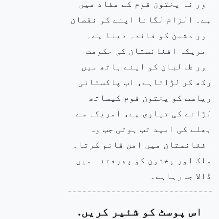
اور نہ پختون قوم کے مفاد میں
ہے۔ الزام لگانا اپنے کو نقصان
اور دشمن کو فائدہ دینا ہے۔
امریکہ افغانستان کی حکومت
اور طالبان کو اپنے ہاتھ میں
رکھ کر لڑاتاہے، اب پاکستانی
ریاست کو پختون قوم کیساتھ
لڑانے کی تیاری ہے، امریکہ سے
بھلے کی امید تب ہوتی جب وہ
افغانستان میں امن قائم کرتا۔
ملک اور پختون کو پھرفتنہ میں
ڈالا جارہاہے۔
اس پوسٹ کو شئیر کریں.