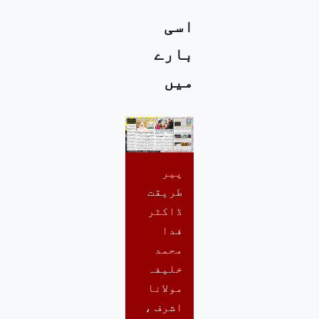
اسی
بارے
میں
پیر
طریقت
ڈاکٹر
فدا
محمد
خلیفہ
مولانا
اشرف ،