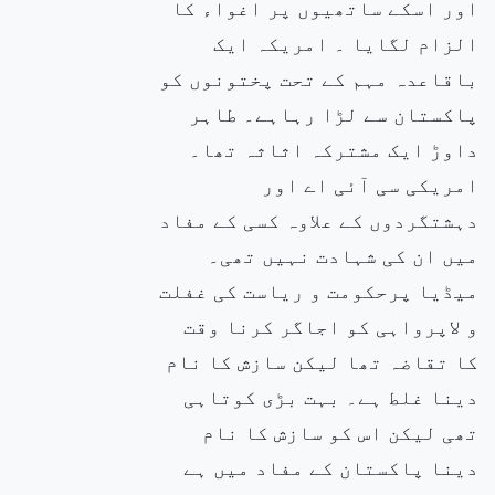
اور اسکے ساتھیوں پر اغواء کا
الزام لگایا ۔ امریکہ ایک
باقاعدہ مہم کے تحت پختونوں کو
پاکستان سے لڑا رہاہے۔ طاہر
داوڑ ایک مشترکہ اثاثہ تھا۔
امریکی سی آئی اے اور
دہشتگردوں کے علاوہ کسی کے مفاد
میں ان کی شہادت نہیں تھی۔
میڈیا پرحکومت و ریاست کی غفلت
و لاپرواہی کو اجاگر کرنا وقت
کا تقاضہ تھا لیکن سازش کا نام
دینا غلط ہے۔ بہت بڑی کوتاہی
تھی لیکن اس کو سازش کا نام
دینا پاکستان کے مفاد میں ہے