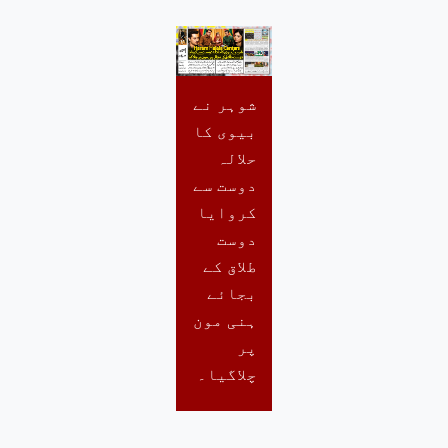
شوہر نے
بیوی کا
حلالہ
دوست سے
کروایا
دوست
طلاق کے
بجائے
ہنی مون
پر
چلاگیا۔