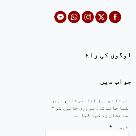
لوگوں کی راۓ
جواب دیں
آپ کا ای میل ایڈریس شائع نہیں
کیا جائے گا۔
ضروری خانوں کو
*
سے نشان زد کیا گیا ہے
تبصرہ
*