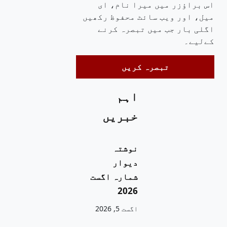
اس براؤزر میں میرا نام، ای
میل، اور ویب سائٹ محفوظ رکھیں
اگلی بار جب میں تبصرہ کرنے
کےلیے۔
اہم
خبریں
نوشتہ
دیوار
شمارہ اگست
2026
اگست 5, 2026