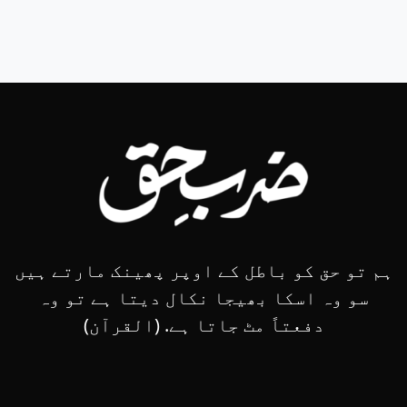
ہم تو حق کو باطل کے اوپر پھینک مارتے ہیں
سو وہ اسکا بھیجا نکال دیتا ہے تو وہ
دفعتاً مٹ جاتا ہے. (القرآن)