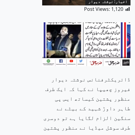
اخبار: نوشتہ دیوار
Post Views:
1,120
ڈائریکٹرفنانس نوشتہ دیوار
فیروز چھیپا نے کہا کہ ایک طرف
منظور پشتین کیساتھ ایس پی
طاہر داوڑ شہید کے بیٹے نے
سنگین الزام لگایا ہے تو دوسری
طرف سوشل میڈیا نے منظور پشتین