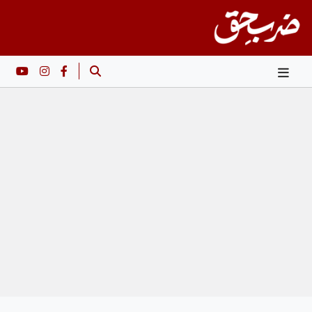
Ski
t
conten