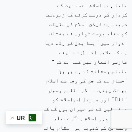
جاتا ہے۔ اسلام انسانیت کے
کردار کو درست کرنے کا زبردست
ذریعہ ہے لیکن اسلام کی حقیقت
کو مفاد پرست ٹولوں نے مختلف
ادوار میں ایسا بدل کر رکھ دیا
ہے کہ علامہ اقبال نے اپنے
فارسی اشعار میں کہا ہے کہ ”
علماء ومشائخ کا ہم پر بڑا
احسان ہے کہ جن کی وجہ سے اسلام
ہم تک پہنچا۔ اگر اللہ، رسول
اللہۖ اور جبریل اس اسلام کو
دیکھ لیں گے تو حیران ہوں گے کہ
کیا یہ وہی اسلام ہے”۔ علماء
UR
ومشائخ کو کھویا ہوا مقام پانا