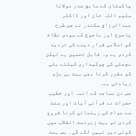
پاکستان کے سابق صدر مولانا
سلیم اللہ خان اور ڈاکٹر
عبدالرزاق سکندر نے جس طرح
یاجوج اور ماجوج کے سودی نظام
کو اسلامی قرار دینے کی تردید
کردی ہے وہ قابل تحسین ہے لیکن
مچھلی کی چوکیداری کیلئے بلی
کو مقرر کرنا بھی بہت ہی بڑی
زیادتی ہے۔
جس دن مساجد کے ائمہ اور خطیب
حضرات نے قرآنی آیات اور سنت
سے عوام کی رہنمائی کرنا شروع
کردی تو بہت زبردست انقلاب میں
کوئی دیر نہیں لگے گی۔ بس ہمت