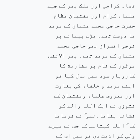
تھا۔ کراچی اور ملک بھر کے جید
علماء کرام اور مفتیان عظام
حضرت حاجی محمد عثمان کے مرید
یا دوست تھے۔ بڑے پیمانے پر
فوجی افسران بھی حاجی محمد
عثمان کے مرید تھے۔ پھر الائنس
موٹرز کے نام پر مضاربة کا
کاروبار سود میں بدل گیا تو
اپنے مرید و خلفاء کی بغاوت
اور معروف علماء ومفتیان کے
فتوؤں نے ایک اللہ والے کو
نشانہ بنایا۔نبی ۖ نے فرمایا
کہ” اللہ کہتاہے کہ جس نے میرے
ولی کو اذیت دی تو میں اس کے