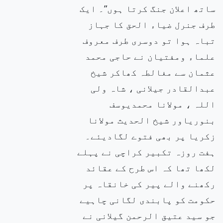
ساتھ اعلان جنگ کرتا ہوں”۔ ایک
طرف جنرل ضیاء الحق کا جہاز
تباہ ہوا تو دوسری طرف معروف
علماء ومفتیان نے حاجی محمد
عثمان سے مغالطہ کھاکر شیخ
عبدالقادر جیلانی ، شاہ ولی
اللہ ، مولانا محمدیوسف
بنوریاور شیخ الحدیث مولانا
زکریا پر بھی فتوے لگادیئے۔
ہفت روزہ تکبیر کراچی نے پہلے
لکھا تھا کہ اس طرح کے عقائد
رکھنے والے پیر کی خانقاہ پر
حکومت کو پابندی لگانی چاہیے
جو سید عتیق الرحمن گیلانی نے