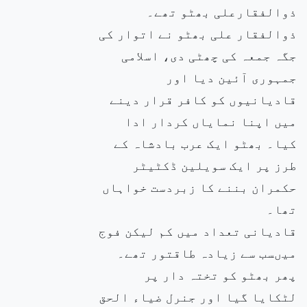
ذوالفقارعلی بھٹو تھے۔
ذوالفقار علی بھٹو نے اتوار کی
جگہ جمعہ کی چھٹی دی، اسلامی
جمہوری آئین دیا اور
قادیانیوں کو کافر قرار دینے
میں اپنا نمایاں کردار ادا
کیا۔ بھٹو ایک عرب بادشاہ کے
طرز پر ایک سویلین ڈکٹیٹر
حکمران بننے کا زبردست خواہاں
تھا۔
قادیانی تعداد میں کم لیکن فوج
میںسب سے زیادہ طاقتور تھے۔
پھر بھٹو کو تختہ دار پر
لٹکایا گیا اور جنرل ضیاء الحق