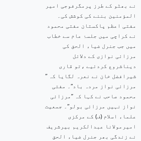
نے بھٹو کے طرز پرمگرفوجی امیر
المؤمنین بننے کی کوشش کی۔
مفتی اعظم پاکستان مفتی محمود
نے کراچی میں جلسۂ عام سے خطاب
میں جب جنرل ضیاء الحق کی
مرزائی نوازی کے دلائل
دیناشروع کردئیے ،تو قاری
شیرافضل خان نے نعرہ لگایا کہ ”
مرزائی نواز مردہ باد”۔ مفتی
محمود صاحب نے کہا کہ ”مرزائی
نواز نہیں مرزائی بولو”۔ جمعیت
علماء اسلام (ف) کے مرکزی
امیرمولانا عبدالکریم بیرشریف
نے زندگی بھر جنرل ضیاء الحق