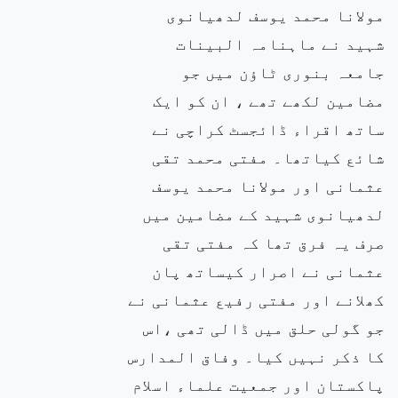
مولانا محمد یوسف لدھیانوی
شہید نے ماہنامہ البینات
جامعہ بنوری ٹاؤن میں جو
مضامین لکھے تھے ، ان کو ایک
ساتھ اقراء ڈائجسٹ کراچی نے
شائع کیاتھا۔ مفتی محمد تقی
عثمانی اور مولانا محمد یوسف
لدھیانوی شہید کے مضامین میں
صرف یہ فرق تھا کہ مفتی تقی
عثمانی نے اصرار کیساتھ پان
کھلانے اور مفتی رفیع عثمانی نے
جو گولی حلق میں ڈالی تھی ،اس
کا ذکر نہیں کیا۔ وفاق المدارس
پاکستان اور جمعیت علماء اسلام