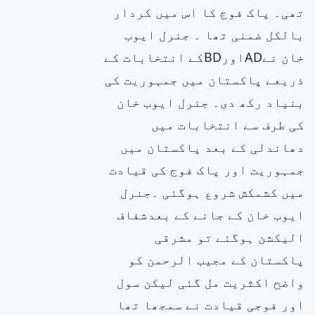
تھی۔ پاک فوج کا اس میں کردار
بالکل ضمنی تھا ۔ جنرل ایوب
خان نےADاورBDکے انتخابات کے
ذریعے پاکستان میں جمہوریت کی
بنیاد رکھ دی۔ جنرل ایوب خان
کی طرف سے انتخابات میں
دھاندلی کے بعد پاکستان میں
جمہوریت اور پاک فوج کی قیادت
میں کشمکش شروع ہوگئی ۔جنرل
ایوب خان کے جانے کے بعدشفاف
الیکشن ہوگئے تو مشرقی
پاکستان کے مجیب الرحمن کو
واضح اکثریت مل گئی لیکن سول
اور فوجی قیادت نے سمجھا تھا