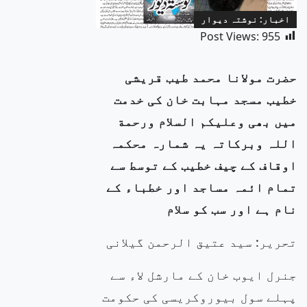
اخبار: نوشتہ دیوار
Post Views:
955
حضرت مولانا محمد طیب قریشی
خطیب مسجد مہابت خان کی خدمت
میں بھی وعلیکم السلام ورحمة
اللہ وبرکاتہ یہ شمارہ محکمہ
اوقاف کے چیف خطیب کے توسط سے
تمام ائمہ مساجد اور خطباء کے
نام ہے اور سب کو سلام
تحریر: سید عتیق الرحمن گیلانی
جنرل ایوب خان کے مارشل لاء سے
پہلے سول بیوروکریسی کی حکومت