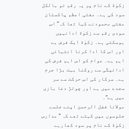
زکوٰة کے نام پر یہ رقم تو بالکل
سود کی ہے۔ مفتی اعظم پاکستان
مفتی محمودنے کہا تھا کہ” اس
سودی رقم سے زکوٰة ادانہیں
ہوسکتی ہے۔ زکوٰة ایک فرض ہے
اور اس کا ادا کرنا انتہائی
اہم ہے۔ عوام کو اس اہم فرض کی
ادائیگی سے روکنا بہت بڑا جرم
ہے۔ سرکار کی اس حرکت سے سر
سجدے میں ہے اور چوتڑ دغا بازی
میں ہے”۔
مولانا فضل الرحمن اپنے جلسے
جلوسوں میں کہتے تھے کہ ” مدارس
زکوٰة کے نام پر سود کھارہے