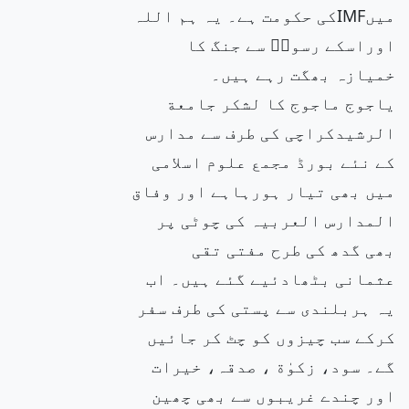
میںIMFکی حکومت ہے۔ یہ ہم اللہ
اوراسکے رسولۖ سے جنگ کا
خمیازہ بھگت رہے ہیں۔
یاجوج ماجوج کا لشکر جامعة
الرشیدکراچی کی طرف سے مدارس
کے نئے بورڈ مجمع علوم اسلامی
میں بھی تیار ہورہاہے اور وفاق
المدارس العربیہ کی چوٹی پر
بھی گدھ کی طرح مفتی تقی
عثمانی بٹھادئیے گئے ہیں۔ اب
یہ ہربلندی سے پستی کی طرف سفر
کرکے سب چیزوں کو چٹ کر جائیں
گے۔ سود، زکوٰة ، صدقہ، خیرات
اور چندے غریبوں سے بھی چھین