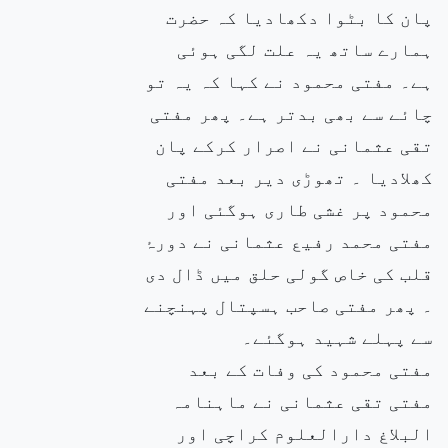
پان کا بٹوا دکھادیا کہ حضرت
ہمارے ساتھ یہ علت لگی ہوئی
ہے۔ مفتی محمود نے کہا کہ یہ تو
چائے سے بھی بدتر ہے۔ پھر مفتی
تقی عثمانی نے اصرار کرکے پان
کھلادیا ۔ تھوڑی دیر بعد مفتی
محمود پر غشی طاری ہوگئی اور
مفتی محمد رفیع عثمانی نے دورۂ
قلب کی خاص گولی حلق میں ڈال دی
۔ پھر مفتی صاحب ہسپتال پہنچنے
سے پہلے شہید ہوگئے۔
مفتی محمود کی وفات کے بعد
مفتی تقی عثمانی نے ماہنامہ
البلاغ دارالعلوم کراچی اور