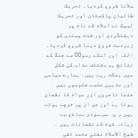
سلانا شروع کردیا۔ تحریک
طالبان پاکستان اور تحریک
لبیک نے اسلام کے نام پر
دہشتگردی اور شدت پسندی کو
زبردست فروغ دینا شروع کردیا۔
اللہ اور اسکے رسولۖ سے جنگ کے
نتائج ہم مختلف عذاب کی شکل
میں بھگت رہے ہیں۔ ہمارے سیاسی
اور مذہبی جلسے جلوسوں میں
جتنا تاجروں اور عوام کا نقصان
ہوتا ہے اور جو ان پر خرچے ہوتے
ہیں ، یہ سب سودی منافع سے
زیادہ قوم کے نقصانات ہیں ۔
شیخ الاسلام مفتی محمد تقی