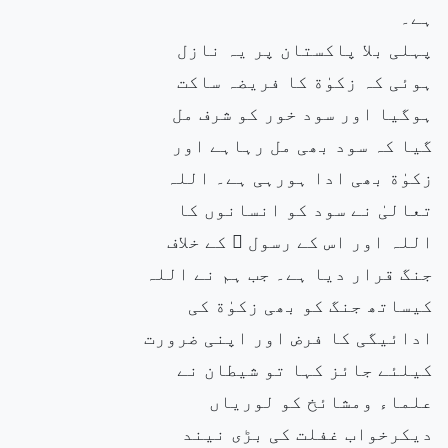
ہے۔
پہلی بلا پاکستان پر یہ نازل
ہوئی کہ زکوٰة کا فریضہ ساکت
ہوگیا اور سود خور کو شرف مل
گیا کہ سود بھی مل رہاہے اور
زکوٰة بھی ادا ہورہی ہے۔ اللہ
تعالیٰ نے سود کو انسانوں کا
اللہ اور اس کے رسول ۖ کے خلاف
جنگ قرار دیا ہے۔ جب ہم نے اللہ
کیساتھ جنگ کو بھی زکوٰة کی
ادائیگی کا فرض اور اپنی ضرورت
کیلئے جائز کہا تو شیطان نے
علماء ومشائخ کو لوریاں
دیکرخواب غفلت کی بڑی نیند