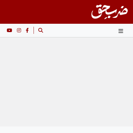
Ski
t
conten