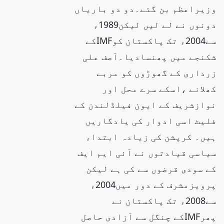
وزیراعظم بن گئے۔دو دو باریاں
دونوں نے لے لیں لیکن1989ء
سے2004ء تک پاکستان کوIMFکے
شکنجے میں پھنسادیا۔آصف علی
زرداری کے گھوڑوں کو مربے
کھلانے ،اسکے سرے محل اور
نوازشریف کے ایون فیلڈلندن کے
فلیٹ اسی ادوار کی یادگاریں
ہیں۔ کرپشن کی زیادہ ابتداء
سیاسی قیادتوں نے آئی ایم ایف
کے سودی قرضوں سے کی ہے لیکن
پرویزمشرف کے دور میں2004ء
سے2008ء تک پاکستان نے
پھرIMFکے چنگل سے آزادی حاصل