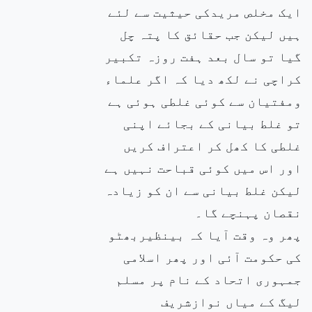
ایک مخلص مریدکی حیثیت سے لئے
ہیں لیکن جب حقائق کا پتہ چل
گیا تو سال بعد ہفت روزہ تکبیر
کراچی نے لکھ دیا کہ اگر علماء
ومفتیان سے کوئی غلطی ہوئی ہے
تو غلط بیانی کے بجائے اپنی
غلطی کا کھل کر اعتراف کریں
اور اس میں کوئی قباحت نہیں ہے
لیکن غلط بیانی سے ان کو زیادہ
نقصان پہنچے گا۔
پھر وہ وقت آیا کہ بینظیربھٹو
کی حکومت آئی اور پھر اسلامی
جمہوری اتحاد کے نام پر مسلم
لیگ کے میاں نوازشریف