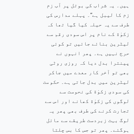
ہیں۔ یہ شراب کی بوتل پر آب زم
زم کا لیبل ہے”۔ پہلے مدارس کی
طرف سے یہ حیلہ کیا گیا تھا کہ
زکوٰة کے نام پر اس سودی رقم سے
لیٹرین بنائے جائیں تو کوئی
حرج نہیں ہے۔ پھر انہوں نے
پینترا بدل دیا کہ روزی روٹی
بھی تو آخر کار معدے میں جاکر
لیٹرین میں بدل جاتی ہے۔ حکومت
کی سودی زکوٰة کی نحوست سے
لوگوں کی زکوٰة کھانے اور اس سے
تجارت کرنے کی طرف بھی پھر یہ
لوگ بہت زبردست طریقے سے مائل
ہوگئے۔ پھر تو جس کا بس چلتا