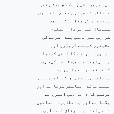
لینے ہیں۔ شیخ الاسلام مفتی تقی
عثمانی نے جونہی وفاق المدارس
پاکستان کی صدارت کا منصب
سنبھال لیا تو دارالعلوم
کراچی میں بجلی پیدا کرنے کی
مشینری کیلئے کروڑوں اور
اربوں کے چندے کا اعلان کردیا
ہے۔ یاجوج ماجوج نے سب کچھ چٹ
کئے بغیر بلندوادیوں سے
پھسلتے ہوئے گہری گھاٹیوں میں
بہتے ہوئے اپناسفر کرنا ہے اور
ہرقسم کا دانہ بھی انہوں نے
چگنا ہے اور یہ مظاہرہ انسانوں
نے دیکھنا ہے۔ وفاق المدارس