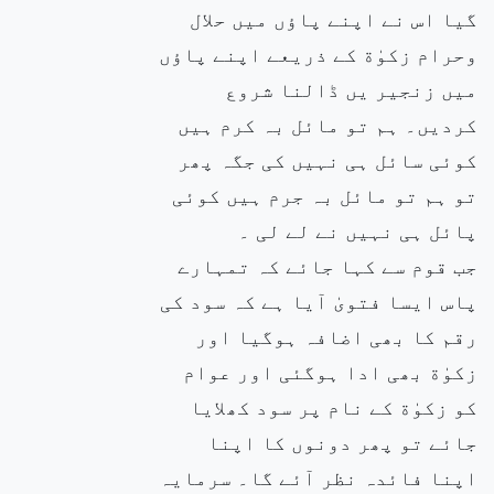
گیا اس نے اپنے پاؤں میں حلال
وحرام زکوٰة کے ذریعے اپنے پاؤں
میں زنجیر یں ڈالنا شروع
کردیں۔ ہم تو مائل بہ کرم ہیں
کوئی سائل ہی نہیں کی جگہ پھر
تو ہم تو مائل بہ جرم ہیں کوئی
پائل ہی نہیں نے لے لی ۔
جب قوم سے کہا جائے کہ تمہارے
پاس ایسا فتویٰ آیا ہے کہ سود کی
رقم کا بھی اضافہ ہوگیا اور
زکوٰة بھی ادا ہوگئی اور عوام
کو زکوٰة کے نام پر سود کھلایا
جائے تو پھر دونوں کا اپنا
اپنا فائدہ نظر آئے گا۔ سرمایہ