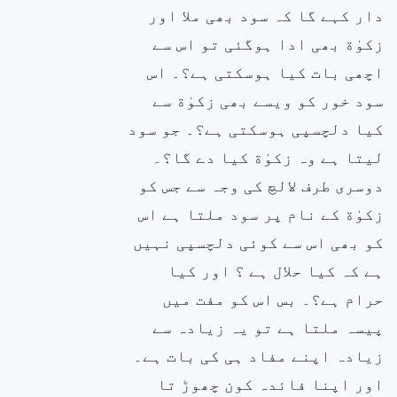
دار کہے گا کہ سود بھی ملا اور
زکوٰة بھی ادا ہوگئی تو اس سے
اچھی بات کیا ہوسکتی ہے؟۔ اس
سود خور کو ویسے بھی زکوٰة سے
کیا دلچسپی ہوسکتی ہے؟۔ جو سود
لیتا ہے وہ زکوٰة کیا دے گا؟۔
دوسری طرف لالچ کی وجہ سے جس کو
زکوٰة کے نام پر سود ملتا ہے اس
کو بھی اس سے کوئی دلچسپی نہیں
ہے کہ کیا حلال ہے ؟ اور کیا
حرام ہے؟۔ بس اس کو مفت میں
پیسہ ملتا ہے تو یہ زیادہ سے
زیادہ اپنے مفاد ہی کی بات ہے۔
اور اپنا فائدہ کون چھوڑ تا