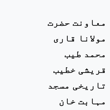
معاونت حضرت
مولانا قاری
محمد طیب
قریشی خطیب
تاریخی مسجد
مہابت خان