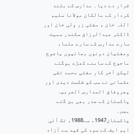
قرار دے دیا۔ مدارس کے بلند
کردار کے مالکان مولانا سلیم
اللہ خان ، مفتی زر ولی خان اور
ڈاکٹر عبدالرزاق سکندر سمیت
سارے مدارس کے سارے علماء
ومفتیان دونوں بھائیوں یاجوج
ماجوج کے سامنے کھڑے ہوگئے
لیکن آخر کار مفتی محمد تقی
عثمانی نے سب کو شکست دیدی اور
پھروفاق المدارس العربیہ
پاکستان کے صدر بھی بن گئے
ہیں۔
پاکستان1947ء سے1988ء تک آئی
ایم ایف کے سود کی قید سے آزاد