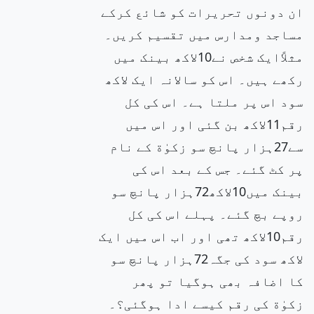
ان دونوں تحریرات کو شائع کرکے
مساجد ومدارس میں تقسیم کریں۔
مثلاًایک شخص نے10لاکھ بینک میں
رکھے ہیں۔ اس کو سالانہ ایک لاکھ
سود اس پر ملتا ہے۔ اس کی کل
رقم11لاکھ بن گئی اور اس میں
سے27ہزار پانچ سو زکوٰة کے نام
پر کٹ گئے۔ جس کے بعد اس کی
بینک میں10لاکھ72ہزار پانچ سو
روپے بچ گئے۔ پہلے اس کی کل
رقم10لاکھ تھی اور اب اس میں ایک
لاکھ سود کی جگہ72ہزار پانچ سو
کا اضافہ بھی ہوگیا تو پھر
زکوٰة کی رقم کیسے ادا ہوگئی؟۔