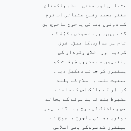
عثمانی اور مفتی اعظم پاکستان
مفتی محمد رفیع عثمانی اب قوم
کے دونوں بھائی یاجوج ماجوج بن
گئے ہیں۔ پہلے سودی زکوٰة کے
نام پر مدارس کا بیڑہ غرق
کردیااور اخلاق وکردار کی
بلندیوں سے مذہبی طبقات کو
پستیوں کی جانب دھکیل دیا۔
جمعیت علماء اسلام کے بلند
کردار کے مالک اس کے سامنے
مضبوط بند ثابت ہونے کے بجائے
خس وخاشاک کی طرح بہہ گئے۔ پھر
دونوں بھائی یاجوج ماجوج نے
بینکوں کے سودکو بھی اسلامی