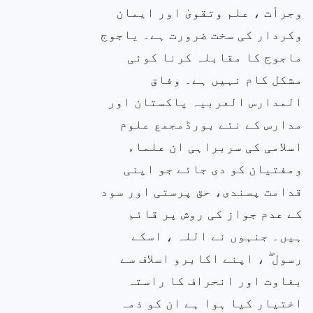
وجرأت ، علم وتقویٰ اور ایمان
وکردار کی سخت ضرورت ہے۔ یاجوج
ماجوج کا مقابلہ کرنا کوئی
مشکل کام نہیں ہے۔ وفاق
المدارس العربیہ پاکستان اور
مدارس کے نئے بورڈمجمع علوم
اسلامی کی سربراہی ان علماء
ومفتیان کو دی جائے جو اپنی
قدامت پسندی، حق پرستی اور سود
کے عدم جواز کی روش پر قائم
ہیں۔ جنہوں نے اللہ ، اسکے
رسول ۖ ، اپنے اکابرو اسلاف سے
بغاوت اور انحراف کا راستہ
اختیار کیا ہوا ہے ان کو ذمہ