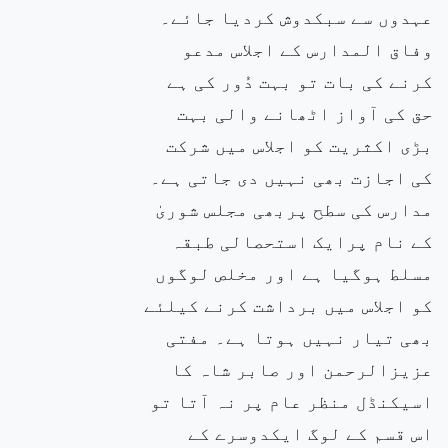
عہدوں سے سبکدوش کردیا جائے۔
وفاق المدارس کے اجلاس مدعو
کرنے کی بات تو بہت دُور کی ہے
حق کی آواز اٹھانے والی بہت
بڑی اکثریت کو اجلاس میں شرکت
کی اجازت بھی نہیں دی جاتی ہے۔
مدارس کی سطح پربھی مجلس شوریٰ
کے نام پرایک استحصالی طبقہ
مسلط ہوگیا ہے اور مخلص لوگوں
کو اجلاس میں برداشت کرنے کیلئے
بھی تیار نہیں ہوتا ہے۔ مفتی
عزیزالرحمن اور صابر شاہ کا
اسیکنڈل منظر عام پر نہ آتا تو
اس قسم کے لوگ ایکدوسرے کے