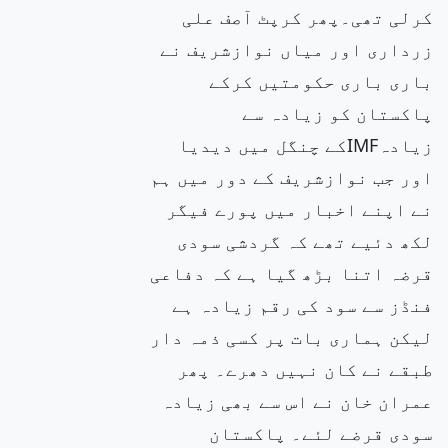
کرلی تھی۔پھر کرپٹ آصف علی
زرداری اور میاں نوازشریف نے
باری باری حکومتیں کرکے
پاکستان کو زیادہ سے
زیادہIMFکے چنگل میں دیدیا
اور جب نوازشریف کے دور میں ہم
نے اپنے اخبار میں پورے فیگر
لکھ دئیے تھے کہ گردشی سودی
قرضہ اتنا بڑھ گیا ہے کہ دفاعی
فنڈز سے سود کی رقم زیادہ ہے
لیکن ہماری بات پر کسی ذمہ دار
طبقے نے کان نہیں دھرے۔ پھر
عمران خان نے اس سے بھی زیادہ
سودی قرضے لئے۔ پاکستان