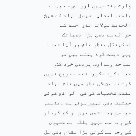
وارث بنتے ہیں اور اس سے پہلے
جامعہ امدایہ فیصل آباد کے شیخ
الحدیث مولانا نذراحمد کے
حوالے سے بھی بڑا بھیانک
اسکینڈل منظر عام پر آیا تھا۔
یہی دہشت گرد بنتے ہیں تو
مساجد ومدارس پربھی خود کش
حملے کرنے کروانے سے دریغ نہیں
کرتے ۔ جن کی نظر میں نام نہاد
مقدس شخصیات کی فی الواقع کوئی
حیثیت بھی نہیں ہوتی ہے ۔مذہبی
سیاسی جماعتوں میں ان کو کردار
کی وجہ سے نہیں بلکہ بے ضمیری
کی وجہ سے کوئی بڑا مقام بھی مل