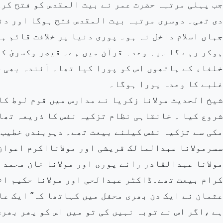
جب پہلی مرتبہ حضرت عمر نے بیت المقدس کو فتح کرک
دی تھی۔ دوسری مرتبہ بیت المقدس فتح ہوگا اور دن
جہاں اسلام داخل نہ ہو۔ پوری دنیا پر خلافت قائم ہ
ہوکر رہے گا ۔یہ وعدہ قرآن میں ہے۔ قیصر وکسریٰ کی
خلفاء کے ہاتھوں اس کو پورا کیا تھا۔ آئندہ بھی خ
غلبے کا وعدہ پورا ہوگا۔
شیخ الحدیث مولانا زکریا نے مدارس میں قوم لوط کا
شروع کیا ۔ خانقاہی نظام تزکیہ نفس کا ذریعہ تھا
مکی سے تزکیہ نفس کیلئے بیعت تھے۔ دیوبندی خطیب 
سسرمولانا عبدالمالک قریشی اور مولانااکرم اعوان 
مولانا عبدالقادر رائے پوری اور مولانا خان محمد
کرام بیعت تھے۔ڈاکٹر عبدالحی اور مولانا حکیم اخ
عثمان نے ایک دن بھری محفل میں کہاتھا کہ” ایک عا
ہے ،اگر اس نے توبہ نہیں کی تو میں اس کو پھر بھری