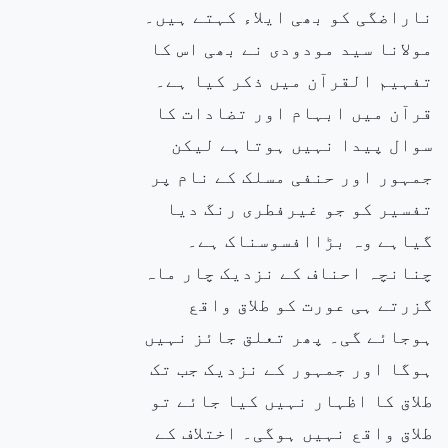
ناراضگی کو بھی ایلاء کہتے ہیں۔
مولانا سید مودودی نے بھی اس کا
تفہیم القرآن میں ذکر کیا ہے۔
قرآن میں ابہام اور تضادات کا
سوال پیدا نہیں ہوتاہے لیکن
جمہور اور حنفی مسلک کے نام پر
تفسیر کو جو غیرفطری رنگ دیا
گیاہے وہ بڑاافسوسناک ہے۔
چنانچہ احناف کے نزدیک چار ماہ
گزرتے ہی عورت کو طلاق واقع
ہوجائے گی۔ پھر تعلق جائز نہیں
ہوگا اور جمہور کے نزدیک جب تک
طلاق کا اظہار نہیں کیا جائے تو
طلاق واقع نہیں ہوگی۔ اختلاف کے