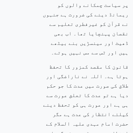
پر سیاست چمکانے والوں کو
ریمانڈ دینے کی ضرورت ہے جنہوں
نے قرآن کو غیرفطری تعلیم سے
نقصان پہنچایا تھا۔ اب بھی
ڈھیٹ اور مینسڑیں بنے بیٹھے
ہیں اور ٹس سے مس نہیں ہوتے۔
قانون کا مقصد کمزور کا تحفظ
ہوتا ہے۔ اللہ نے ناراضگی اور
طلاق کی صورت میں عدت کا جو حکم
دیا ہے تو عدت کا تعلق عورت سے
ہی ہے اور عورت ہی کو تحفظ دینے
کیلئے انتظار کی عدت ہے مگر
حضرت امام مہدی علیہ السلام کے
انتظار میں بیٹھے ہوئے گمراہ