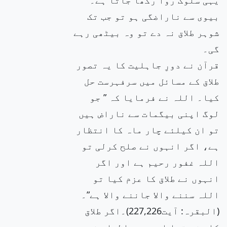
بیوی سے ناراضگی ہو تو جب تک
شوہر طلاق نہ دے تو وہ بیٹھی رہے
گی۔
قرآن نے دورِ جاہلیت کا یہ تصور
طلاق کے مسائل میں سرفہرست حل
کیا۔ اللہ نے فرمایا کہ ” جو
لوگ اپنی بیگمات سے ناراض ہیں
تو ان کیلئے چار ماہ کا انتظار
ہے، اگر انہوں نے صلح کرلی تو
اللہ غفور رحیم ہے اور اگر
انہوں نے طلاق کا عزم کیا تو
اللہ سننے والا جاننے والا ہے”۔
(البقرہ: آیت227,226)۔اگر طلاق
کا عزم تھا اور پھر اظہار نہیں