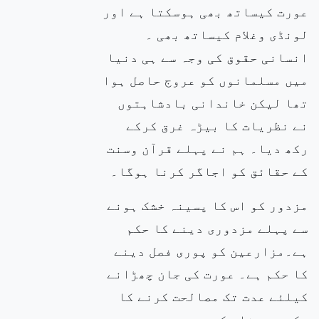
عورت کیساتھ بھی ہوسکتا ہے اور
لونڈی وغلام کیساتھ بھی ۔
انسانی حقوق کی وجہ سے ہی دنیا
میں مسلمانوں کو عروج حاصل ہوا
تھا لیکن خاندانی بادشاہتوں
نے نظریات کا بیڑہ غرق کرکے
رکھ دیا۔ ہم نے پہلے قرآن وسنت
کے حقائق کو اجاگر کرنا ہوگا۔
مزدور کو اس کا پسینہ خشک ہونے
سے پہلے مزدوری دینے کا حکم
ہے۔مزارعین کو پوری فصل دینے
کا حکم ہے۔ عورت کی جان چھڑانے
کیلئے عدت تک مصالحت کرنے کا
حکم ہے ۔خلع کی صورت میں عورت