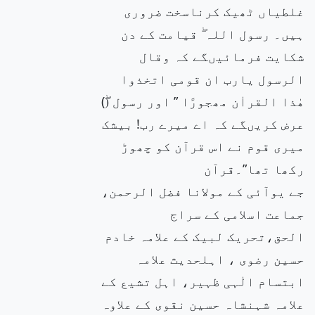
غلطیاں ٹھیک کرناسخت ضروری
ہیں۔ رسول اللہ ۖ قیامت کے دن
شکایت فرمائیںگے کہ وقال
الرسول یارب ان قومی اتخذوا
ھٰذا القراٰن مھجورًا ” اور رسول (ۖ)
عرض کریںگے کہ اے میرے رب! بیشک
میری قوم نے اس قرآن کو چھوڑ
رکھا تھا”۔قرآن
جے یوآئی کے مولانا فضل الرحمن،
جماعت اسلامی کے سراج
الحق،تحریک لبیک کے علامہ خادم
حسین رضوی ، اہلحدیث علامہ
ابتسام الٰہی ظہیر، اہل تشیع کے
علامہ شہنشاہ حسین نقوی کے علاوہ