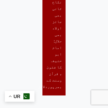
نکاح
ثانی
بھی
جائز
اولاد
بھی
حلال:
امام
ابو
حنیفہ
کا فتویٰ
، قرآن
وسنت کے
بھرپوردلائل
UR