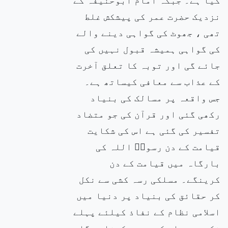
نزدیک حضرت عمر کی پیشکش غلط
تھی ، جھوٹ کی گواہی دینے والے
کی گواہی ہمیشہ قبول نہیں کی
جائے گی اور توبہ کا تعلق آخرت
کے عذاب سے معافی کیساتھ ہے۔
جس واقعہ پر مسالک کی بنیاد
رکھی گئی اور قرآن کی جو متضاد
تفسیر کی گئی ہے اس کی شکایت
قیامت کے دن رسولۖ اللہ کی
بارگاہ میں قیامت کے دن
کرینگے۔ مسلکی رسہ کشی سے نکل
کر حقائق کی بنیاد پر دنیا میں
اسلامی نظام کے نفاذ کیلئے پہلے
فکری مرحلے کو درست کرنا ہوگا