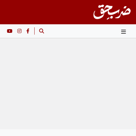
Ski
t
conten