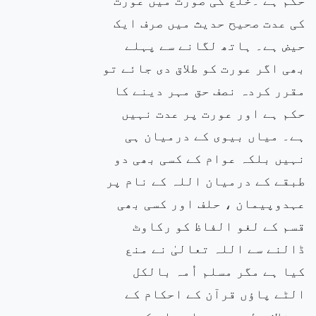
کی عدت صحیح حدیث میں صرف ایک
حیض ہے۔ ہاتھ لگانے سے پہلے
بھی اگر عورت کو طلاق دی جائے تو
مقرر کردہ نصف حق مہر دینے کا
حکم ہے اور عورت پر عدت نہیں
ہے۔ میاں بیوی کے درمیان ہی
نہیں بلکہ عوام کے کسی بھی دو
طبقے کے درمیان اللہ کے نام پر
عہدوپیمان ، حلف اور کسی بھی
قسم کے لغو الفاظ کو رکاوٹ
ڈالنے سے اللہ تعالیٰ نے منع
کیا ہے مگر مسلم اُمہ بالکل
الٹے پاؤں قرآن کے احکام کے
برخلاف چل رہی ہے اور اس کی وجہ