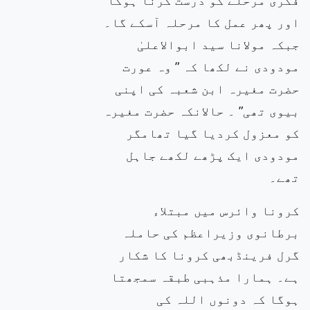
اور پھر عمل کا مرحلہ آسکے گا۔
جبکہ مولانا سید ابوالاعلیٰ
مودودی نے لکھا کہ ” وہ عورت
حضرت مغیرہ ابن شعبہ کی اپنی
بیوی تھی” ۔ حالانکہ حضرت مغیرہ
کو معزول کردیا گیا تھامگر
مودودی ایک پڑھے لکھے جاہل
تھے۔
کرونا وائرس میں مبتلاء
برطانوی وزیراعظم کی حاملہ
گرل فرینڈبھی کرونا کا شکار
ہے۔ ہمارا مذہبی طبقہ سمجھتا
ہوگا کہ دونوں اللہ کی