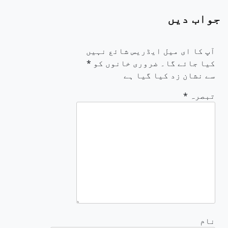
جواب دیں
آپ کا ای میل ایڈریس شائع نہیں
کیا جائے گا۔
ضروری خانوں کو
*
سے نشان زد کیا گیا ہے
تبصرہ
*
نام