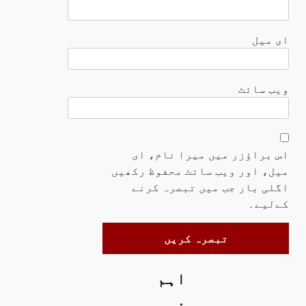
ای میل
ویب‌ سائٹ
اس براؤزر میں میرا نام، ای
میل، اور ویب سائٹ محفوظ رکھیں
اگلی بار جب میں تبصرہ کرنے
کےلیے۔
اہم
خبریں