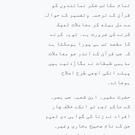
تمام مکاتب فکر نمائندوں کو
قرآن کے ترجمہ وتفسیر کے حوالہ
سے مل بیٹھ کر معاملات ٹھیک
کرنے کی ضرورت ہے۔ توبہ کرنے
کا مقصد تب ہی پورا ہوسکتا ہے
کہ جب قرآن کے اندر جو معاملات
مذہبی طبقات نے بگاڑدئیے ہیں
پہلے انکی اچھی طرح اصلاح
ہوجائے۔
حضرت مغیرہ ابن شعبہ جب بصرہ
کے حاکم تھے تو انکے خلاف چار
افراد نے زنا کی گواہی دی تھی،
جن کے نام صحیح بخاری وغیرہ
میںہیں۔ ان میں ایک صحابی حضرت