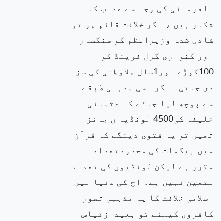
نافرمانی کی وجہ سے عذاب کا
شکار ہیں ، اگر خلافت قائم ہو تو
شادی شدہ وزیراعظم کو سنگسار
اور کنواری گرل فرینڈ کو
100کوڑے اور1سال جلاوطنی کی سزا
دی جاتی۔ اگر اسی مذہبی طبقے
سے پوچھ لیا جائے کہ عثمانی
خلیفہ کی4500 لونڈیا ں جائز
تھیں تو یہ فتویٰ دینگے کہ قرآن
میں بیگمات کی محدودتعداد
مقرر ہے لیکن لونڈیوں کی تعداد
متعین نہیں ہے۔ آج کی دنیا میں
اسلامی خلافت کا یہ مذہبی تصور
کافروں کیلئے تو بعیدازقیاس