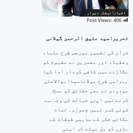
اخبار: نوشتہ دیوار
Post Views:
406
تحریر: سید عتیق الرحمن گیلانی
قرآن کی تفسیر میںجس طرح علماء
وفقہاء اور مفسرین نے مفہوم کو
بگاڑنے میں کافی کردار ادا کیا
ہے،اسی طرح مولاناسیدابوالاعلیٰ
مودودی نے بھی حقائق کو مسخ
کرنے میں اپنی جہالت کی وجہ سے
کوئی کسر نہیں چھوڑی۔ تمام
مکاتبِ فکر کے مذہبی طبقات کے
بڑوں کو مل بیٹھ کر اپنی