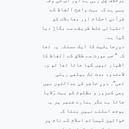
یہی ہے کہ بہت واضح الفاظ کے
قرآنی احکام اور معاملات کو
انتہائی غلط طریقے سے بگاڑ دیا
گیا ہے۔
دورِجاہلیت کا ایک مسئلہ یہ تھا
کہ ” جب عورت سے طلاق کے الفاظ کا
اظہار نہیں کیا جاتا تھا تو وہ
لامحدود مدت تک بیٹھی رہتی
تھی”۔ دورِ حاضر کی عدالتوں میں
بھی کمزور و مظلوم کو بہت رُلایا
جاتا ہے مگر ہمارے ضمیر پر یہ
بوجھ اسلئے نہیں بنتا کہ
خواتین کیساتھ اسلام کے نام پر
یہی سلوک روا رکھا جاتا ہے۔