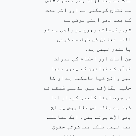
سے نکاح کرسکتی ہے اور اگر عدت
کے بعد بھی اپنی مرضی سے
شوہرکیساتھ رجوع پر راضی ہے تو
اللہ تعالیٰ کی طرف سے کوئی
پابندی نہیں ہے۔
جن آیات اور احکام کی بدولت
قرآن کے قوانین کو پوری دنیا
میں رائج کیا جاسکتا ہے ان کا
حلیہ بگاڑنے میں مذہبی طبقے نے
نہ صرف اپنا کلیدی کردار ادا
کیا ہے بلکہ اس غلط روش پر آج
بھی اڑے ہوئے ہیں۔ ایک معاملے
میں نہیں بلکہ معاشرتی حقوق
ومعاملات کی ہر چیز بالکل تہہ