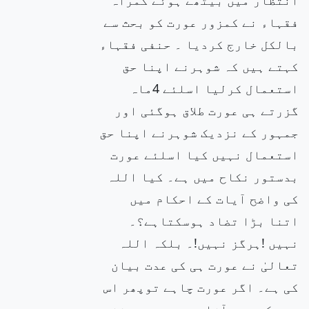
فقہاء نے کمزور عورت کو بحث سے
بالکل خارج کردیا ۔ حنفی فقہاء
کہتے ہیں کہ شوہرنے اپنا حق
استعمال کرلیا اسلئے 4ماہ
گزرتے ہی عورت طلاق ہوگئی اور
جمہور کے نزدیک شوہرنے اپنا حق
استعمال نہیں کیا اسلئے عورت
بدستور نکاح میں ہے۔ کیا اللہ
کی واضح آیات کے احکام میں
اتنا بڑا تضاد ہوسکتاہے؟۔
نہیں !ہرگز نہیں!۔ بلکہ اللہ
تعالیٰ نے عورت ہی کی عدت بیان
کی ہے۔ اگر عورت چاہے توپھر اس
عدت کے بعد آزاد ہے، دوسرے شخص