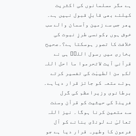
ہے مگر مسلمانوں کی اکثریت
کیلئے بھی قابلِ قبول نہیں ہے۔
پھر جس سے زمین وآسمان والے سب
خوش ہوں ،کونسی طرزِ نبوت کی
خلافت کا تصور ہوسکتا ہے؟۔صحیح
بخاری میں رسول اللہۖ ہی نے
قرآنی آیت لاتحرموا ما احل اللہ
لکم من الطیبٰت کی تفسیر کرتے
ہوئے متعہ کو جائز قرار دیاہے۔
برطانوی وزیراعظم کی گرل
فرینڈ کی حیثیت کو قرآن وسنت
سے متعین کرنا ہوگا۔ نیز اللہ
تعالیٰ نے لونڈی بنانے کو آل
فرعون کا وطیرہ قرار دیا ہے جو