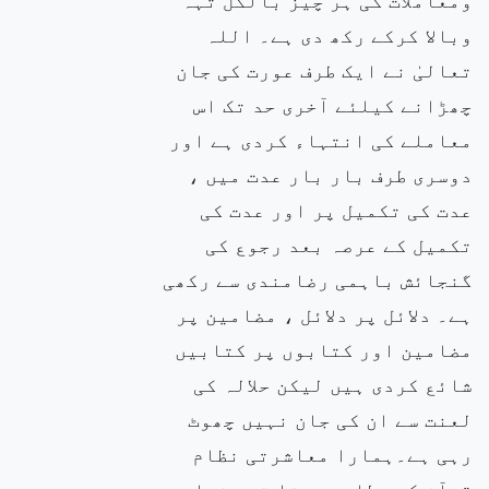
وبالا کرکے رکھ دی ہے۔ اللہ
تعالیٰ نے ایک طرف عورت کی جان
چھڑانے کیلئے آخری حد تک اس
معاملے کی انتہاء کردی ہے اور
دوسری طرف بار بار عدت میں ،
عدت کی تکمیل پر اور عدت کی
تکمیل کے عرصہ بعد رجوع کی
گنجائش باہمی رضامندی سے رکھی
ہے۔ دلائل پر دلائل ، مضامین پر
مضامین اور کتابوں پر کتابیں
شائع کردی ہیں لیکن حلالہ کی
لعنت سے ان کی جان نہیں چھوٹ
رہی ہے۔ہمارا معاشرتی نظام
قرآن کے مطابق ہوتا تو دنیا