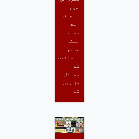
جس پر
نہ صرف
امت
مسلمہ
بلکہ
عالم
انسانیت
کے
مسائل
حل ہوں
گے