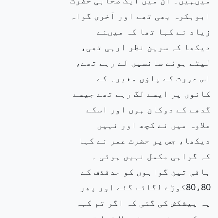
ابوبکرہ بھی تھے اور آخری گواہ
زیاد نے کہا تھا کہ میںنے
دیکھا کہ سرین نظر آرہی تھی،
لپٹے ہوئے سانسیں لے رہے تھے،
اس عورت کے پاؤں مغیرہ کے
کانوں پر ایسے لگ رہے تھے جیسے
گدھے کے دوکان ہوں اور اسکے
علاوہ میں نے کچھ اور نہیں
دیکھا، جس پر حضرت عمر نے کہا
کہ گواہی مکمل نہیں ہوئی ۔
باقی تین گواہوں کو حدقذف کے
80،80کوڑے لگائے گئے اور پھر
یہ پیشکش کی گئی کہ اگر تم کہہ
دو کہ ہم نے جھوٹ بولا تھا تو