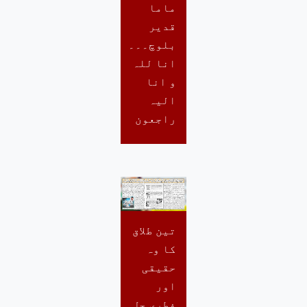
ماما
قدیر
بلوچ۔۔۔
انا للہ
و انا
الیہ
راجعون
تین طلاق
کا وہ
حقیقی
اور
فطری حل