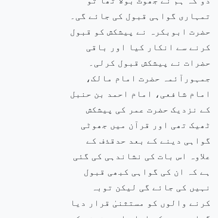
تمہاری گواہی قبول کی جائے گی۔
حضرت ابوبکرہ نے پیشکش کو قبول
کرنے سے انکار کیا اور باقی
حضرات نے پیشکش قبول کرلی۔
جمہورآئمہ حضرت امام مالک،
امام شافعی، امام احمد بن حنبل
کے نزدیک حضرت عمر کی پیشکش
ٹھیک تھی اور قرآن میں جھوٹی
گواہی دینے کے بعد حدقذف کے
علاوہ اس بات کی نشاندہی کی گئی
ہے کہ ان کی گواہی کبھی قبول
نہیں کی جائے گی لیکن توبہ
کرنے والوں کو مستثنیٰ قرار دیا
گیا ہے۔ جبکہ امام ابوحنیفہ کے