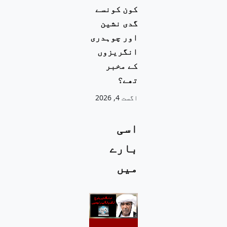
کون کونسے
گدی نشین
اور چوہدری
انگریزوں
کے مخبر
تھے؟
اگست 4, 2026
اسی
بارے
میں