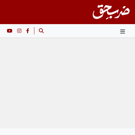
Ski
t
conten