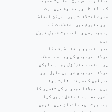
جاتا ہے۔ اس طرح احادیث صحیحہ
کے الفاظ اور مفہوم میں بہت
سارے اختلافات ہیں۔ لیکن الفاظ
اور مفہوم میں اختلافات کے
باجود بھی وہ احادیث قابلِ قبول
ہیں۔
جدید تعلیم یافتہ طبقے کا
مولانا مودودی کی وجہ سے اسلاف
پر اعتماد متزلزل ہوا ہے لیکن
مولانا مودودی خودہی جاہل اور
جاہلوں کے سرغنہ ثابت ہوئے
ہیں۔ مولانا مودودی کی تفسیر کا
آخری حصہ ہم نے نقل نہیں کیا
ہے۔ بہت اچھے انداز میں انہوں