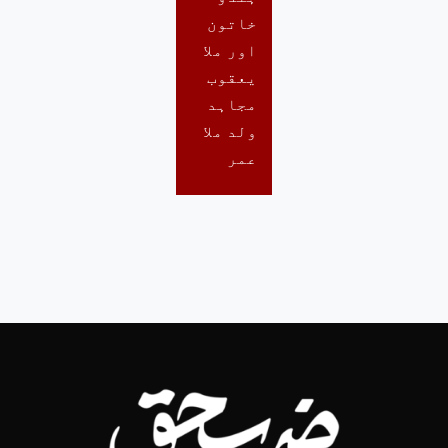
خاتون
اور ملا
یعقوب
مجاہد
ولد ملا
عمر