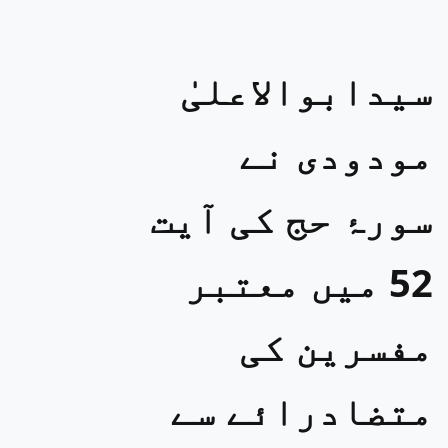
سیدابوالاعلیٰ
مودودی نے
سورۂ حج کی آیت
52 میں معتبر
مفسرین کی
متضادرائے سے