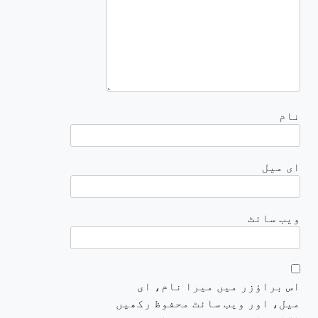
نام
ای میل
ویب‌ سائٹ
اس براؤزر میں میرا نام، ای
میل، اور ویب سائٹ محفوظ رکھیں