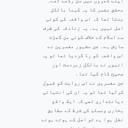
اپنے گھروں میں سن رکھے تھے۔
محقق مفسر کا یہ کہنا بالکل
بنتا تھا کہ اس واقعہ کی کوئی
اصل نہیں ہے۔ یہ زنادقہ کی طرف
سے اسلام کے خلاف کوئی من گھڑت
سازش ہے۔ جن مشہور مفسرین نے
اس واقعہ کو ردّ کردیا تھا تو یہ
انہوں نے بالکل زبردست اور
صحیح کام کیا تھا۔
جن مفسرین نے اس روایت کو قبول
کرلیا تھا تو یہ ان کی انتہائی
دیانتداری تھی کہ ایک واقع
بخاری ومسلم کی شرط کے مطابق
نقل ہوا ہے تو اصل کے ہوتے ہوئے