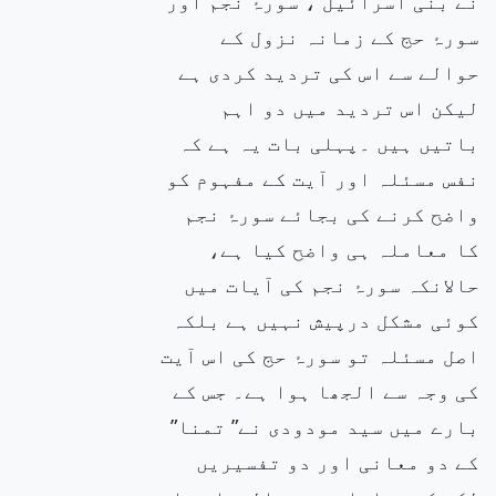
نے بنی اسرائیل ، سورۂ نجم اور
سورۂ حج کے زمانہ نزول کے
حوالے سے اس کی تردید کردی ہے
لیکن اس تردید میں دو اہم
باتیں ہیں ۔پہلی بات یہ ہے کہ
نفس مسئلہ اور آیت کے مفہوم کو
واضح کرنے کی بجائے سورۂ نجم
کا معاملہ ہی واضح کیا ہے،
حالانکہ سورۂ نجم کی آیات میں
کوئی مشکل درپیش نہیں ہے بلکہ
اصل مسئلہ تو سورۂ حج کی اس آیت
کی وجہ سے الجھا ہوا ہے۔ جس کے
بارے میں سید مودودی نے” تمنا”
کے دو معانی اور دو تفسیریں