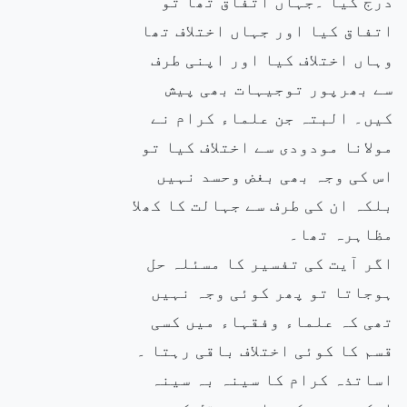
درج کیا ۔جہاں اتفاق تھا تو
اتفاق کیا اور جہاں اختلاف تھا
وہاں اختلاف کیا اور اپنی طرف
سے بھرپور توجیہات بھی پیش
کیں۔ البتہ جن علماء کرام نے
مولانا مودودی سے اختلاف کیا تو
اس کی وجہ بھی بغض وحسد نہیں
بلکہ ان کی طرف سے جہالت کا کھلا
مظاہرہ تھا۔
اگر آیت کی تفسیر کا مسئلہ حل
ہوجاتا تو پھر کوئی وجہ نہیں
تھی کہ علماء وفقہاء میں کسی
قسم کا کوئی اختلاف باقی رہتا ۔
اساتذہ کرام کا سینہ بہ سینہ