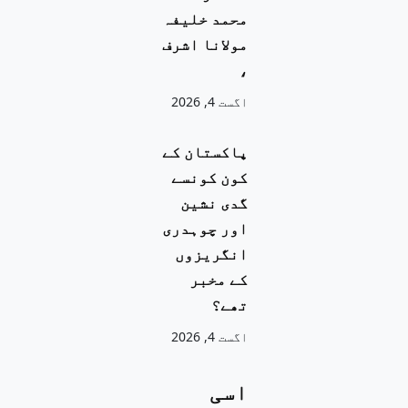
محمد خلیفہ
مولانا اشرف
،
اگست 4, 2026
پاکستان کے
کون کونسے
گدی نشین
اور چوہدری
انگریزوں
کے مخبر
تھے؟
اگست 4, 2026
اسی