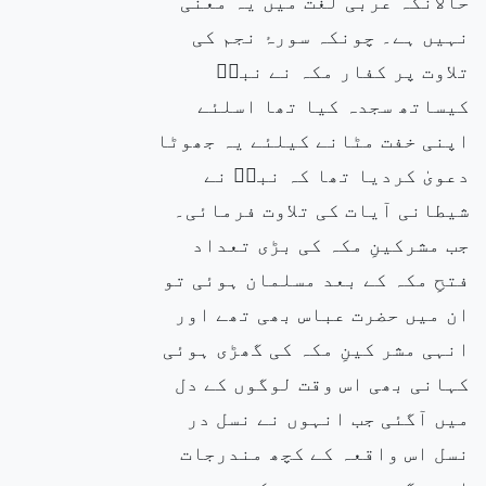
حالانکہ عربی لغت میں یہ معنی
نہیں ہے۔ چونکہ سورۂ نجم کی
تلاوت پر کفار مکہ نے نبیۖ
کیساتھ سجدہ کیا تھا اسلئے
اپنی خفت مٹانے کیلئے یہ جھوٹا
دعویٰ کردیا تھا کہ نبیۖ نے
شیطانی آیات کی تلاوت فرمائی۔
جب مشرکینِ مکہ کی بڑی تعداد
فتحِ مکہ کے بعد مسلمان ہوئی تو
ان میں حضرت عباس بھی تھے اور
انہی مشر کینِ مکہ کی گھڑی ہوئی
کہانی بھی اس وقت لوگوں کے دل
میں آگئی جب انہوں نے نسل در
نسل اس واقعہ کے کچھ مندرجات