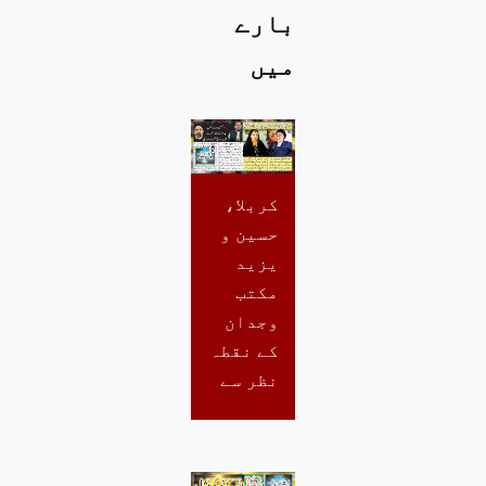
بارے
میں
کربلا،
حسین و
یزید
مکتب
وجدان
کے نقطہ
نظر سے