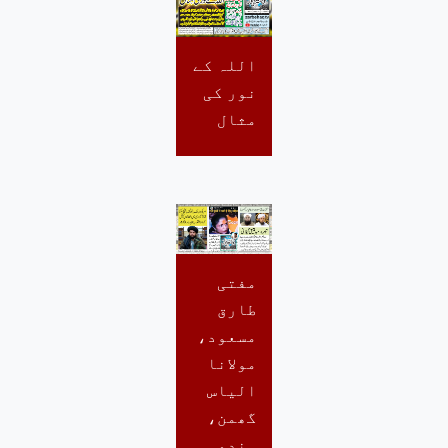
اللہ کے
نور کی
مثال
مفتی
طارق
مسعود،
مولانا
الیاس
گھمن،
ہندو