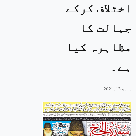
اختلاف کرکے
جہالت کا
مظاہرہ کیا
ہے۔
مارچ 13, 2021