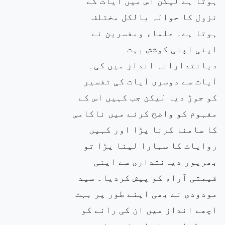
ہوتا ہے لیکن اس میں آیات کے
نزول کا حوالہ بالکل مختلف
ہوتا ہے۔ علماء ومفسرین نے
اپنی اپنی کوشش بہت
دیانتدارانہ انداز میں کی۔
آیات سے دوسری آیات کی تفسیر
کو جوڑ دیا لیکن جب کہیں اس کے
مفہوم کو واضح کرنے میں ناکامی
کا سامنا کرنا پڑا اور کہیں
روایات کا سہارا لینا پڑا تو
بھرپور دیانتداری سے اپنی
قیمتی آراء کو پیش کردیا۔ سید
مودودی نے بھی اپنے طور پر بہت
اچھے انداز میں ان کی رائے کو