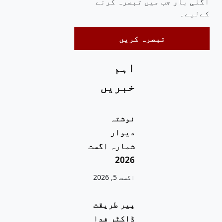
اگلی بار جب میں تبصرہ کرنے
کےلیے۔
اہم
خبریں
نوشتہ
دیوار
شمارہ اگست
2026
اگست 5, 2026
پیر طریقت
ڈاکٹر فدا