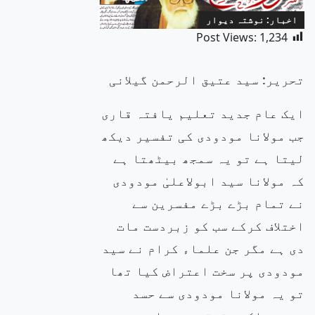
اخبار: نوشتہ دیوار
Post Views:
1,234
تحریر: سید عتیق الرحمن گیلانی
ایک عام جدید تعلیم یافتہ قاری
جب مولانا مودودی کی تفسیر دیکھ
لیتا ہے تو یہ سمجھ بیٹھتا ہے
کہ مولانا سید ابولاعلیٰ مودودی
نے تمام بڑے بڑے مفسرین سے
اختلاف کرکے سب کو زبردست مات
دی ہے مگر جن علماء کرام نے سید
مودودی پر سخت اعتراض کیا تھا
تو یہ مولانا مودودی سے حسد