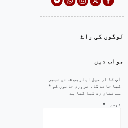
لوگوں کی راۓ
جواب دیں
آپ کا ای میل ایڈریس شائع نہیں
کیا جائے گا۔
ضروری خانوں کو
*
سے نشان زد کیا گیا ہے
تبصرہ
*