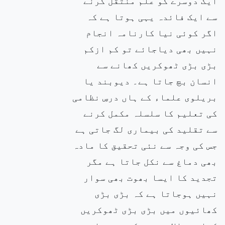
ایک دوسرے کو علم منتقل کرنے
سے ایک فائدہ یہی ہوتا ہے کہ
اگر کوئی نیا کارنامہ انجام
نہیں بھی دیاجائے تو کم ازکم
بڑی بڑی ٹھوکریں کھانے سے
انسان بچ جاتا ہے۔ دیوبند یا
بریلوی علماء کے ہاں درسِ نظامی
کی تعلیم کا سلسلہ مکمل کرنے
سے تقلید کی بیماری لگ جاتی ہے
جس کی وجہ سے نئی تحقیق کا مادہ
بھی دماغ سے نکل جاتا ہے مگر
تجدید کا ایسا بھوت بھی سوار
نہیں ہوجاتا ہے کہ بڑی بڑی
کھائیوں میں بڑی بڑی ٹھوکریں