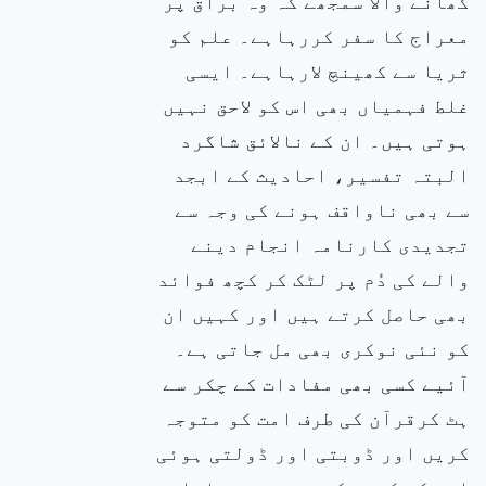
کھانے والا سمجھے کہ وہ براق پر
معراج کا سفر کررہاہے۔ علم کو
ثریا سے کھینچ لارہاہے۔ ایسی
غلط فہمیاں بھی اس کو لاحق نہیں
ہوتی ہیں۔ ان کے نالائق شاگرد
البتہ تفسیر، احادیث کے ابجد
سے بھی ناواقف ہونے کی وجہ سے
تجدیدی کارنامہ انجام دینے
والے کی دُم پر لٹک کر کچھ فوائد
بھی حاصل کرتے ہیں اور کہیں ان
کو نئی نوکری بھی مل جاتی ہے۔
آئیے کسی بھی مفادات کے چکر سے
ہٹ کرقرآن کی طرف امت کو متوجہ
کریں اور ڈوبتی اور ڈولتی ہوئی