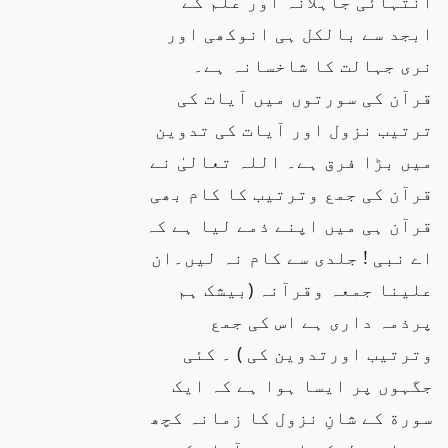
انتہائی جاہلانہ اور علم کے
ابجد سے بالکل ہی انوکھی اور
نری جہالت کا شاخسانہ ہے۔
قرآن کی سورتوں میں آیات کی
ترتیب نزول اور آیات کی تدوین
میں بڑا فرق ہے۔ اللہ تعالیٰ نے
قرآن کی جمع وترتیب کا کام بھی
قرآن ہی میں اپنے ذمے لیا ہے کہ
اے نبی ! جلدی سے کام نہ لیں۔ان
علینا جمعہ وقرآنہ (بیشک ہم
پرذمہ داری ہے اس کی جمع
وترتیب اورتدوین کی ) ۔ کئی
جگہوں پر ایسا ہوا ہے کہ ایک
سورة کے شانِ نزول کا زمانہ کچھ