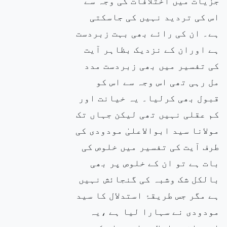
جزیات میں اختلافات کی وجہ سے
اس کی تردید نہیں کی جاسکتی
ہے۔ ان کی رائے بھی بہت زبردست
ہے اوران کے نزدیک بظاہر آیت
کی تفسیر میں بھی زبردست مدد
مل رہی تھی اس وجہ سے اس کو
قبول بھی کرلیا۔ یہ خیانت اور
کم عقلی نہیں تھی لیکن جہاں تک
مولانا سید ابوالاعلیٰ مودودی کی
طرف آیت کی تفسیر میں خلوص کی
بات ہے تو ان کے خلوص پر بھی
بالکل شک وشبہ کی گنجائش نہیں
ہے مگر جس طریقۂ استدلال کا سید
مودودی نے سہارا لیا ہے ،یہ