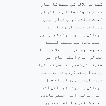
گئے تو حلالہ کی لعنت کا خمار
دماغ پر چڑھ جاتا ہے۔ اگر اس
لعنت کیلئے کوئی تیار نہیں
ہوتا تو عورت کی زندگی تباہ
ہوجاتی ہے۔ وہ اپنے شوہر اور
اپنے بچوں سے ہمیشہ کیلئے
محروم ہوجاتی ہے۔ بھلا کرے اللہ
تعالیٰ امام اعظم امام ابو
حنیفہ کی شخصیت کا جس نے اکیلے
یہ صدا بلند کردی کہ حلالہ سے
عورت اپنے شوہر کیلئے حلال
ہوجاتی ہے ورنہ تو باقی ائمہ
امام مالک، امام جعفر صادق،
امام شافعی ، امام احمد بن