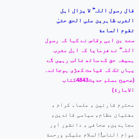
قال رسول اللہ ۖ لا یزال اہل
الغرب ظاہرین علی الحق حتیٰ
تقوم الساعة
سعد بن ابی وقاص نے کہا کہ رسول
اللہ ۖ نے فرمایا کہ اہل مغرب
ہمیشہ حق کے ساتھ غالب رہیں گے
یہاں تک کہ قیامت کھڑی ہوجائے۔
(صحیح مسلم حدیث4843کتاب
الامارة)
محترم قارئین ، علماء کرام ،
مفتیان عظام، سیاسی قائدین،
مجاہدین، صحافی ، دانشور اور
عوام الناس!السلام علیکم ورحمة