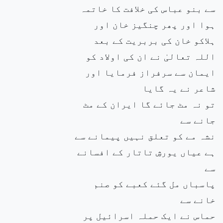
سے بنو عباس کی خلافت کا خاتمہ
ہوا اور پھر چنگیز خان اور
ہلاکو خان کی بربریت کے بعد
اللہ تعالیٰ نے ان کی اولاد کو
ایمان سے سرفراز فرمایا اور
شاعر نے یہ گایا
تو نہ مٹ جائے گا ایران کے مٹ
جانے سے
نشہ مے کو تعلق نہیں پیمانے سے
ہے عیاں یورشِ تاتار کے افسانے
سے
پاسباں مل گئے کعبے کو صنم
خانے سے
حماس نے ایک حملہ اسرائیل پر