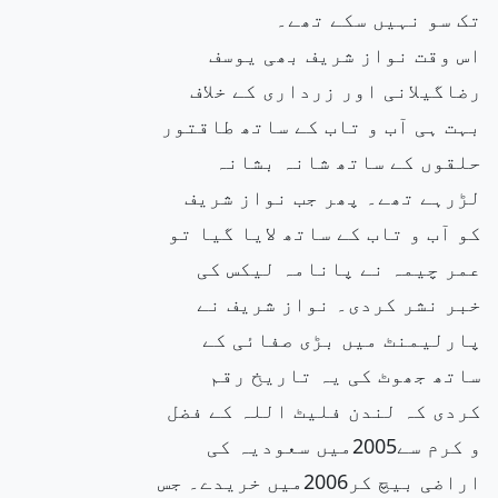
تک سو نہیں سکے تھے۔
اس وقت نواز شریف بھی یوسف
رضاگیلانی اور زرداری کے خلاف
بہت ہی آب و تاب کے ساتھ طاقتور
حلقوں کے ساتھ شانہ بشانہ
لڑرہے تھے۔ پھر جب نواز شریف
کو آب و تاب کے ساتھ لایا گیا تو
عمر چیمہ نے پانامہ لیکس کی
خبر نشر کردی۔ نواز شریف نے
پارلیمنٹ میں بڑی صفائی کے
ساتھ جھوٹ کی یہ تاریخ رقم
کردی کہ لندن فلیٹ اللہ کے فضل
و کرم سے2005میں سعودیہ کی
اراضی بیچ کر2006میں خریدے۔ جس