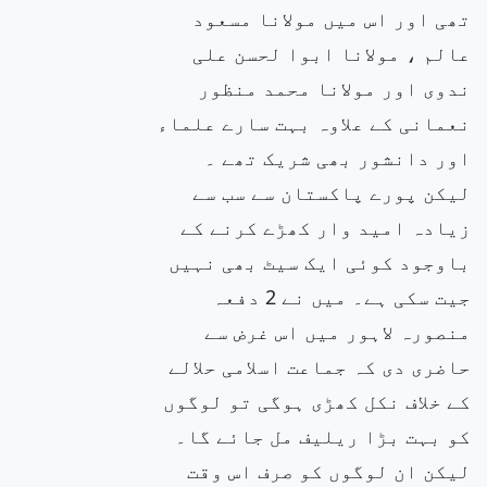
تھی اور اس میں مولانا مسعود
عالم ، مولانا ابوا لحسن علی
ندوی اور مولانا محمد منظور
نعمانی کے علاوہ بہت سارے علماء
اور دانشور بھی شریک تھے ۔
لیکن پورے پاکستان سے سب سے
زیادہ امید وار کھڑے کرنے کے
باوجود کوئی ایک سیٹ بھی نہیں
جیت سکی ہے۔ میں نے 2 دفعہ
منصورہ لاہور میں اس غرض سے
حاضری دی کہ جماعت اسلامی حلالے
کے خلاف نکل کھڑی ہوگی تو لوگوں
کو بہت بڑا ریلیف مل جائے گا۔
لیکن ان لوگوں کو صرف اس وقت