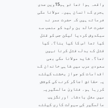
واقعہ ہوا تھا تو ہم15ویں صدی
ہجری کے انسان ہیں۔ مولانا مکی
فرماتے ہیں کہ حضرت عمر نے
حضرت خالد بن ولید کو منصب سے
سبکدوش کردیا لیکن جس کو قتل
کیا تھا اس کا کیا بنا؟۔ کیا
قتل کے بدلے قتل کرنا نہیں
تھا؟۔ شاید مولانا مکی بھی
سعودی عرب میں شاہی خاندان کے
اقدامات کو جواز بخشنے کیلئے
یہ حقائق اجاگر کرنے کی کوشش
کررہا ہو۔ فتاویٰ عالمگیریہ
میں مغل بادشاہ اورنگزیب
عالمگیر کی سہولت کاری کیلئے