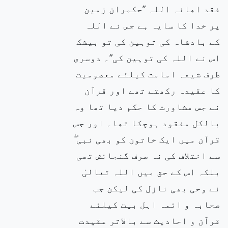
فقد اھانہ اللہ ”حکمران زمین
پر خدا کا سایہ ہے جس نے اللہ
کے بادشاہ کی توہین کی تو بیشک
اس نے اللہ کی توہین کی”۔ دوسری
طرف شیعہ امامت کیلئے معصومیت
کا عقیدہ رکھتے تھے اور قرآن
نے جس مشاورت کا حکم دیا تھا وہ
بالکل مفقود ہوچکا تھا۔ اور جس
قرآن میں ایک خاتون کو بھی نبی ۖ
سے اختلاف کی نہ صرف گنجائش تھی
بلکہ اس کے حق میں اللہ تعالیٰ
نے وحی بھی نازل کی لیکن جب
صحابہ و ائمہ اہل بیت کیلئے
قرآن و احادیث سے بالاتر عقیدت