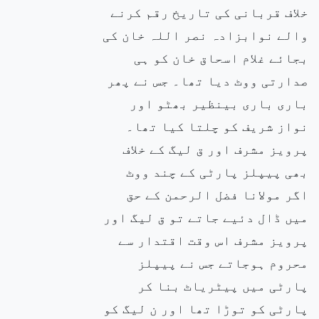
خلاف قربانی کی تاریخ رقم کرنے
والے نوابزادہ نصر اللہ خان کی
بجائے غلام اسحاق خان کو ہی
صدارتی ووٹ دیا تھا۔ جس نے پھر
باری باری بینظیر بھٹو اور
نواز شریف کو چلتا کیا تھا۔
پرویز مشرف اور ق لیگ کے خلاف
بھی پیپلز پارٹی کے چند ووٹ
اگر مولانا فضل الرحمن کے حق
میں ڈال دئیے جاتے تو ق لیگ اور
پرویز مشرف اس وقت اقتدار سے
محروم ہوجاتے جس نے پیپلز
پارٹی میں پیٹریاٹ بنا کر
پارٹی کو توڑا تھا اور ن لیگ کو