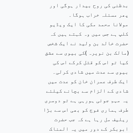
بدظنی کی روح بیدار ہوگی اور
پھر مسئلہ خراب ہوگا۔
مولانا محمد مکی کا ایک ویڈیو
کلپ ہے جس میں وہ کہتے ہیں کہ
حضرت خالد بن ولید نے ایک شخص
(مالک بن نویرہ )کی بیوی سے عشق
کیا تو اس کو قتل کرکے اس کی
بیوی سے عدت میں شادی کرلی۔
ایک طرف عمران خان کو عدت میں
شادی کے الزام سے بچانے کیلئے
یہ مہم جوئی ہورہی ہے تو دوسری
طرف ہماری فوج کو بھی اس سے بڑا
ریلیف مل رہا ہے کہ جب حضرت
ابوبکر کے دور میں یہ المناک