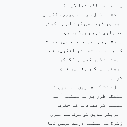
یہ مسئلہ لکھ دیا گیا کہ
بادشاہ قتل، زنا، چوری، ڈکیتی
اور جو کچھ بھی کرے اس پر کوئی
حد جاری نہیں ہوگی۔ جب
بادشاہوں اور علماء میں محبت
کا یہ عالم تھا تو انگریز نے
ایسٹ انڈین کمپنی لگاکر
برصغیر پاک و ہند پر قبضہ
کرلیا۔
اہل سنت کے چاروں اماموں نے
متفقہ طور پر یہ مسئلہ اُمت
مسلمہ کو بتادیا کہ حضرت
ابوبکر صدیق کی طرف سے جبری
زکوٰة کا مسئلہ درست نہیں تھا