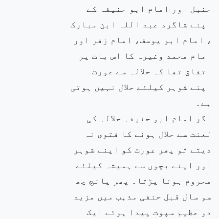
حنبل اور امام ابو حنیفہ کے
اپنے شاگرد عبد اللہ ابن مبارک
، امام ابو یوسف، امام زفر اور
امام محمد وغیرہ کا اس بات پر
اتفاق تھا کہ حلالہ سے عورت
اپنے شوہر کیلئے حلال نہیں ہوتی
ہے۔
اگر امام ابو حنیفہ حلالہ کی
لعنت سے حلال ہونے کا فتویٰ نہ
دیتے تو پھر عورت کو اپنے شوہر
اور اپنے بچوں سے ہمیشہ کیلئے
محروم ہونا پڑتا۔ پھر پانچ چھ
سو سال قبل حنفی مذہب میں مزید
دو عظیم سپوت پیدا ہوئے ایک