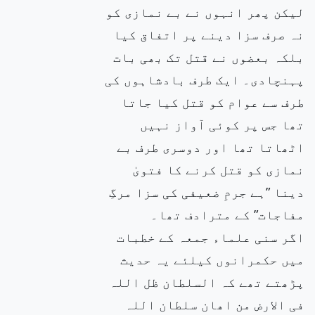
لیکن پھر انہوں نے بے نمازی کو
نہ صرف سزا دینے پر اتفاق کیا
بلکہ بعضوں نے قتل تک بھی بات
پہنچادی۔ ایک طرف بادشاہوں کی
طرف سے عوام کو قتل کیا جاتا
تھا جس پر کوئی آواز نہیں
اٹھاتا تھا اور دوسری طرف بے
نمازی کو قتل کرنے کا فتویٰ
دینا ”ہے جرمِ ضعیفی کی سزا مرگِ
مفاجات” کے مترادف تھا۔
اگر سنی علماء جمعہ کے خطبات
میں حکمرانوں کیلئے یہ حدیث
پڑھتے تھے کہ السلطان ظل اللہ
فی الارض من اھان سلطان اللہ