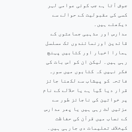
جوش آتا ہے جب کوئی عوامی لہر
کسی کی مقبولیت کے حوالے سے
دیکھتے ہیں۔
مدارس اور مذہبی جماعتوں کے
قائدین اورنمائندوں تک مسلسل
ہمارا اخبار اور کتابیں پہنچ
رہی ہیں۔ لیکن ان کو اس بات کی
فکر نہیں کہ کتابوں میں سورہ
فاتحہ کو پیشاب سے لکھنا جائز
قرار دیا گیا ہے یا حلالے کے نام
پر خواتین کی ناجائز طور سے
عزتیں لٹ رہی ہیں یا پھر مدارس
کے نصاب میں قرآن کی حفاظت
کیخلاف تعلیمات دی جارہی ہیں۔