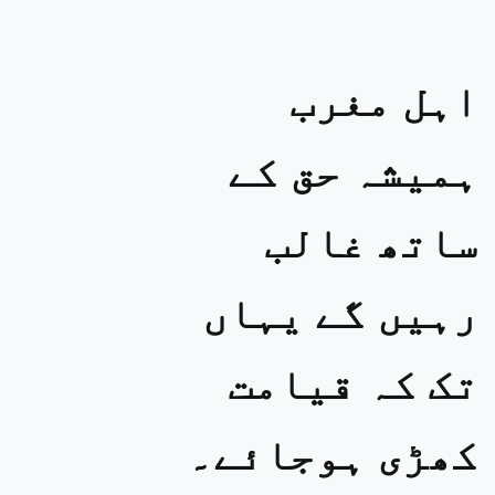
اہل مغرب
ہمیشہ حق کے
ساتھ غالب
رہیں گے یہاں
تک کہ قیامت
کھڑی ہوجائے۔