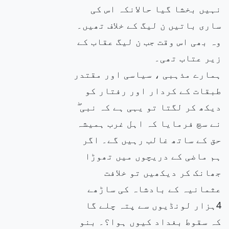
نہیں بخشا گیا حالانکہ اس کی
ساری باتیں ن لیگ کے خلاف تھیں۔
وہ بھی اس وقت جب ن لیگ عقاب کے
زیر عتاب تھی۔
ہمارے مذہبی ، سیاسی اور مقتدر
طبقات کے کردار اور رفتار کو
دیکھ کر لگتا تو یہی ہے کہ نبی ۖ
نے سچ فرمایا کہ اہل غرب ہمیشہ
حق کے ساتھ غالب رہیں گے۔ اگر
ہم ماضی کے دریچوں میں تھوڑا
جھانک کر دیکھیں تو خلافت
عثمانیہ کے بادشاہ کی ساڑھے
4ہزار لونڈیوں سے پتہ چلے گا
کہ سقوط بغداد کیوں ہوا؟۔ بنو