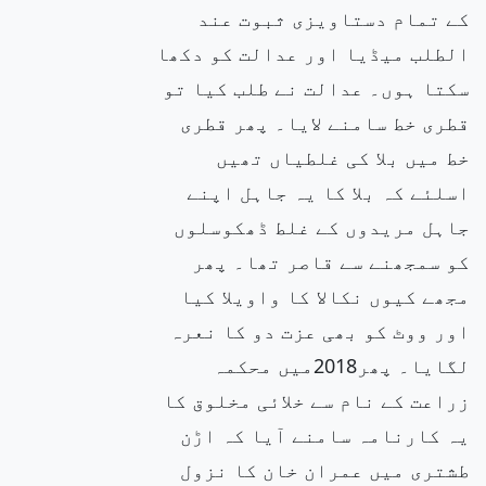
کے تمام دستاویزی ثبوت عند
الطلب میڈیا اور عدالت کو دکھا
سکتا ہوں۔ عدالت نے طلب کیا تو
قطری خط سامنے لایا۔ پھر قطری
خط میں بلا کی غلطیاں تھیں
اسلئے کہ بلا کا یہ جاہل اپنے
جاہل مریدوں کے غلط ڈھکوسلوں
کو سمجھنے سے قاصر تھا۔ پھر
مجھے کیوں نکالا کا واویلا کیا
اور ووٹ کو بھی عزت دو کا نعرہ
لگایا۔ پھر2018میں محکمہ
زراعت کے نام سے خلائی مخلوق کا
یہ کارنامہ سامنے آیا کہ اڑن
طشتری میں عمران خان کا نزول