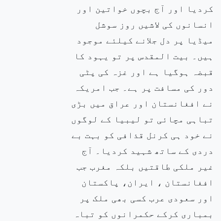
کردیا اور آج بچوں خواتین اور
انسانوں کی لاشیں روز سوشل
میڈیا پر دل جلانے کیلئے موجود
ہیں۔ بیت المقدس پر تو یہود کا
قبضہ ہوگیا ہے اور غزہ کی پٹی
دور کی مسافت پر ہے۔ جب امریکہ
نے افغانستان اور عراق میں بڑی
تباہی مچائی تو لیبیا کے لوگوں
نے خود ہی کرنل قذافی کو بہت بے
دردی کے ساتھ شہید کردیا۔ آج
غیر ملکی طاقتیں بلکہ مغرب جب
افغانستان ، ایران، پاکستان
اور سعودی عرب کسی بھی ملک پر
بمباری کرکے حکمرانوں کو تباہ