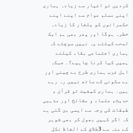
کردیں تو اغیار سے زیادہ ہماری
اپنی مسلم عوام سے اپنے اپنے
حکمرانوں کو یلغار کا زیادہ
خطرہ ہوگا اور پھر بھی ہم ایک
لمحے کیلئے یہ نہیں سوچتے کہ
ہماری اجتماعی بقاء کیلئے
ہمیں کیا کرنا چاہیے؟۔ جبکہ
اہل غرب ہماری طرح بے چینی اور
بے سکونی کے ساتھ نہیں رہ رہے
ہیں۔ ہماری کیفیت تو قرآن ،
حدیث، علماء و مشائخ اور مذہبی
طبقات کی وجہ سے ایسی بن گئی ہے
کہ اگر کہیں بھول کر بھی شوہر
کے منہ سے 3طلاق کے الفاظ نکل