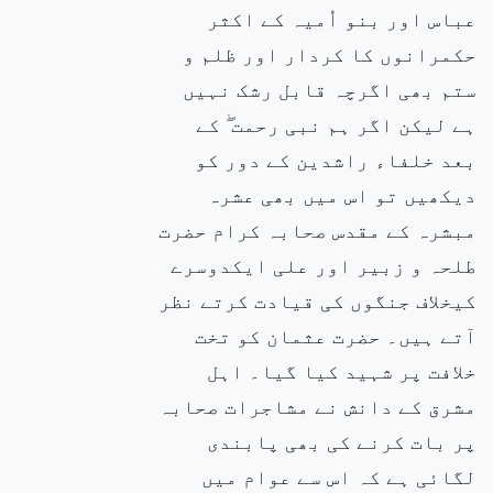
عباس اور بنو اُمیہ کے اکثر
حکمرانوں کا کردار اور ظلم و
ستم بھی اگرچہ قابل رشک نہیں
ہے لیکن اگر ہم نبی رحمت ۖ کے
بعد خلفاء راشدین کے دور کو
دیکھیں تو اس میں بھی عشرہ
مبشرہ کے مقدس صحابہ کرام حضرت
طلحہ و زبیر اور علی ایکدوسرے
کیخلاف جنگوں کی قیادت کرتے نظر
آتے ہیں۔ حضرت عثمان کو تخت
خلافت پر شہید کیا گیا۔ اہل
مشرق کے دانش نے مشاجرات صحابہ
پر بات کرنے کی بھی پابندی
لگائی ہے کہ اس سے عوام میں