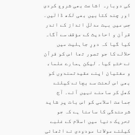
کی دوبارہ اشاعت بھی شروع کردی
اور چند کتابیں بھی لکھ ڈالیں۔
جس میں بہت مدلل انداز کے اندر
قرآن و احادیث کے مؤقف سے آگاہ
کیا گیا کہ دورِ جاہلیت میں
حلالے کا جو تصور تھا اس کو قرآن
نے ختم کیا۔ لیکن ہمارے علماء
و مفتیان اپنے عقیدتمندوں کو
بھی اس لعنت سے بچانے کیلئے
کھل کر سامنے نہیں آئے۔ آج
جماعت اسلامی کو اس بات پر شاید
شرمندگی کا سامنا ہے کہ جو
تحریک دنیا میں اسلام کے غلبے
کیلئے مولانا مودودی نے اٹھائی