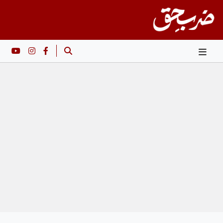
Ski
t
conten