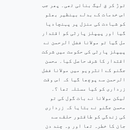
توڑ کر ق لیگ بنائی تھی۔ پھر جب
اس خدمات کے بدلے بینظیر بھٹو
کو شہادت کی منزل پر پہنچادیا
گیا اور پیپلز پارٹی کو اقتدار
مل گیا تو مولانا فضل الرحمن نے
پیپلز پارٹی کی حکومت میں شرکت
اقتدار کا شرف حاصل کیا۔ محسن
جگنو کے انٹرویو میں مولانا فضل
الرحمن سے پوچھا گیا کہ اس وقت
زرداری کو کیا مسئلہ تھا ؟۔
لیکن مولانا نے بات گول کی تو
محسن جگنو نے بتایا کہ زرداری
کی زندگی کو طاقتور حلقے سے
جان کا خطرہ تھا اور وہ چند دن