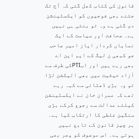
قانون کی کتاب کھل گئی کہ آج تک
جتنے بھی فوجیوں کو ایکسٹینشن
دی گئی ہے وہ تو بنتی ہی نہیں
ہے۔ صحافت اور سیاست کے ایک
نمایاں کردار ایاز امیر صاحب
جو کبھی ن لیگ کے ایم این اے
بھی رہے ہیں اور ابPTIکی طرف سے
آزاد حیثیت میں بھی الیکشن لڑا
تو وہ بڑی ڈھٹائی سے کہہ رہے
تھے کہ عمران خان نے ایکسٹینشن
کیلئے عدالت سے رجوع کرکے بڑی
سنگین غلطی کا ارتکاب کیا ہے۔
ہر چیز قانون کے تابع نہیں
ہوتی ہے۔ اس موصوف کو پھر بھی