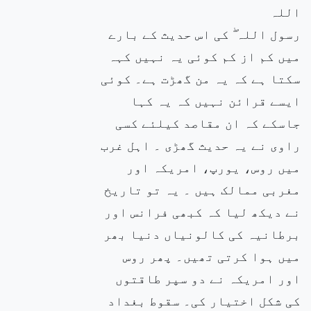
اللہ
رسول اللہ ۖ کی اس حدیث کے بارے
میں کم از کم کوئی یہ نہیں کہہ
سکتا ہے کہ یہ من گھڑت ہے۔ کوئی
ایسے قرائن نہیں کہ یہ کہا
جاسکے کہ ان مقاصد کیلئے کسی
راوی نے یہ حدیث گھڑی ۔ اہل غرب
میں روس، یورپ، امریکہ اور
مغربی ممالک ہیں ۔ یہ تو تاریخ
نے دیکھ لیا کہ کبھی فرانس اور
برطانیہ کی کالونیاں دنیا بھر
میں ہوا کرتی تھیں۔ پھر روس
اور امریکہ نے دو سپر طاقتوں
کی شکل اختیار کی۔ سقوط بغداد