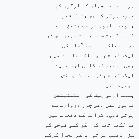
ہوا۔ دنیا جہاں کے لوگوں کو
حیرت ہوگی کہ جس جنرل قمر
جاوید باجوہ کو سب متفق علیہ
گالی گلوچ سے نوازتے ہیں اس کو
سب نے ملکر نہ صرف3سال کی
ایکسٹینشن دی بلکہ قانون میں
بھی ترمیم کر ڈالی اور مزید
ایکسٹینشن کی بھی گنجائش
موجود تھی۔
پہلے آرمی چیف کی ایکسٹینشن
قانون میں بھی چور دروازے سے
ہوتی تھی۔ کرائم کے دفعات میں
یہ لکھا تھا کہ اگر کسی فوجی کو
سزا دینی ہو تو اس کو بحال کرکے