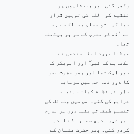
رکھی گئی اور بادشاہوں پر
تنقید کو اللہ کی توہین قرار
دیا گیا تو مسلم ممالک سے ہما
نے اُٹھ کر مغرب کے سر پر بیٹھنا
تھا۔
مولانا عبید اللہ سندھی نے
لکھاہے کہ نبی ۖ اور ابوبکر کا
دور ایک تھا اور پھر حضرت عمر
کا دور تھا جس میں سرمایہ
دارانہ نظام کیلئے بنیاد
فراہم کی گئی۔ جس میں وظائف کی
تقسیم طبقاتی بنیادوں پر بدری
اور غیر بدری صحابہ کے اندر
کردی گئی۔ پھر حضرت عثمان کے