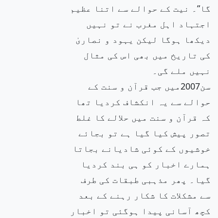
گا”۔ نیت کے حوالے سے اتنا عظیم
اجتہاد اہل مغرب نے تو نہیں
دیکھا ہوگا لیکن یہود و نصاریٰ
کی تاریخ میں بھی اس کی مثال
نہیں ملے گی۔
سن2007میں جب قرآن و سنت کے
حوالے سے یہ انکشاف کردیا تھا
کہ قرآن و سنت میں حلالے کا غلط
تصور پیش کیا گیا ہے تو بجائے
خوشیوں کے کوئی شادیانے بجاتا
ہمارے اخبار کو ہی بند کردیا
گیا۔ پھر مذہبی طبقات کی طرف
سے مشکلات کا شکار رہنے کے بعد
کچھ آسانی پیدا ہوگئی تو اخبار