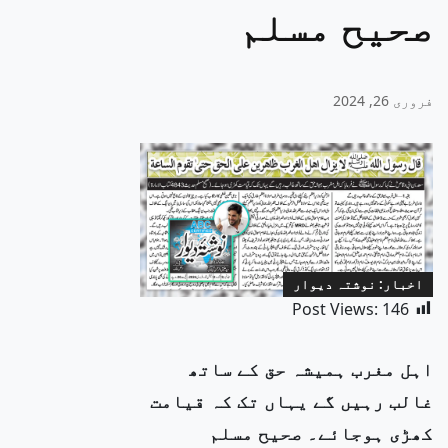
صحیح مسلم
فروری 26, 2024
اخبار: نوشتہ دیوار
Post Views:
146
اہل مغرب ہمیشہ حق کے ساتھ
غالب رہیں گے یہاں تک کہ قیامت
کھڑی ہوجائے۔ صحیح مسلم