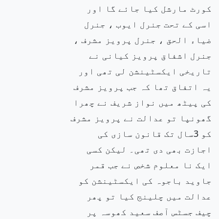
کورٹ مارشل کیا جائے گا اور
اسی کے تحت جنرل ایوب ، جنرل
ضیاء الحق ، جنرل پرویز مشرف ،
جنرل اشفاق پرویز کیانی نے
تاریخی ایکسٹینشن لی تھی اور
یہ اتفاق تھا کہ جب پرویز مشرف
کی پیٹھ میں نواز شریف نے چھرا
گھونپا تو عدالت نے پرویز مشرف
کو 3سال تک قانون سازی کی
اجازت بھی دی تھی۔ لیکن کسی
ایک نا معلوم شخص نے جب قمر
جاوید باجوہ کی ایکسٹینشن کو
عدالت میں چلینج کیا تو پھر
چیف جسٹس آصف سعید کھوسہ پر