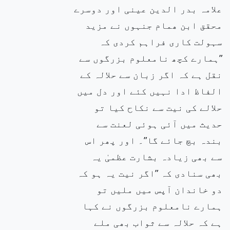
علامہ بدر الدین عینی اور دوسرے
محقق ابن ھمام جنہوں نے مزید
سہولت کاری فراہم کردی کہ
”ہمارے کچھ نامعلوم بزرگوں سے
نقل ہے کہ اگر زبان سے حلالہ کے
الفاظ ادا نہیں کئے اور دل میں
حلالے کی نیت سے نکاح کیا تو
حدیث میں آئی ہوئی لعنت سے
بندہ بچ جائے گا”۔ اور پھر اس
سے بھی زیادہ بشارت عظمیٰ یہ
بھی سنادی کہ ”اگر نیت یہ ہو کہ
دو خاندان آپس میں ملیں تو
ہمارے نامعلوم بزرگوں نے کہا
ہے کہ حلالہ سے ثواب بھی ملے