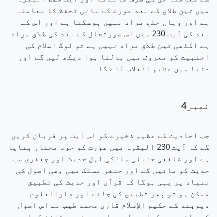
میں تین طلاق کے بعد عورت کے مالی تحفظ کا معاملہ
ہے اور وہاں خلع مراد نہیں ہوسکتا ہے اور اس کے
بعد کی آیت 230 میں اس صورتحال کے بعد کی طلاق مراد
ہے اکٹھی تین طلاق مراد نہیں ہے تو لوگ اسلام کی
اجنبیت کو معروف میں بدلتا ہوا دیکھ لیں گے اور
دنیا میں عظیم انقلاب آئے گا۔
نمبر4
جب احادیث کے عظیم ذخیرے کو اس آیت پر قربان کریں
گے کہ آیت 230 البقرہ میں عورت کو خود مختار بنایا
ہے اور شافعی حنبلی مالکی اہل حدیث اور جعفری سب
حدیث کو مانیں گے اور حنفی مسلک میں بھی اصول کی
بنیاد پر یہی ہوگا کہ قرآن اور حدیث کی تطبیق
ممکن ہو تو پھر تطبیق کی جائے اور دارالعلوم
دیوبند کے حکیم الإسلام قاری محمد طیب نے اس اصول
کو واضح بھی کیا ہو اور جامعہ بنوری ٹاؤن کراچی