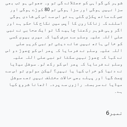
شوہر کی گواہی کو جھٹلائے گی تو وہ جھوٹی ہو تب بھی
سزا نہیں ہوگی اور سزا ہوگی تو 80 کوڑے ہوگی اور
جس کے ساتھ پکڑی گئی ہے تو اس سے اس کی شادی ہوگی
اسلئے کہ زناکاروں کا آپس میں نکاح کا حکم ہے اور
اگر وہی شوہر رکھنا چاہیے گا تو ایک صحابی نے نبی
صلی اللہ علیہ وسلم سے عرض کیا کہ میری بیوی کسی
کو خالی ہاتھ نہیں جائے دیتی تو نبی کریم صلی
اللہ علیہ وسلم نے فرمایا کہ پھر اس کو چھوڑ دو اس
نے کہا کہ چھوڑ نہیں سکتا تو نبی صلی اللہ علیہ
وسلم نے فرمایا کہ پھر اس کو رکھ لو۔ سوشل میڈیا
نے دنیا کو خراب کیا یا نہیں؟ لیکن مولوی تو اس سے
چمٹ گیا اور پہلے بھی حالات مختلف نہیں تھے سوشل
میڈیا نے سربستہ رازوں سے پردہ اٹھانا شروع کیا
ہے۔
نمبر6