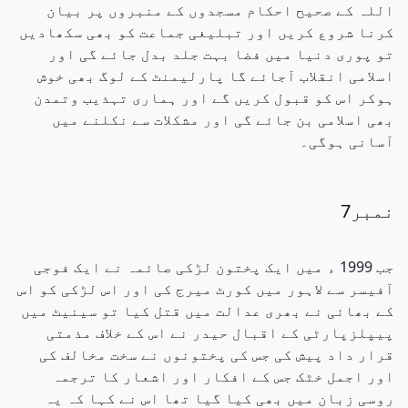
اللہ کے صحیح احکام مسجدوں کے منبروں پر بیان
کرنا شروع کریں اور تبلیغی جماعت کو بھی سکھادیں
تو پوری دنیا میں فضا بہت جلد بدل جائے گی اور
اسلامی انقلاب آجائے گا پارلیمنٹ کے لوگ بھی خوش
ہوکر اس کو قبول کریں گے اور ہماری تہذیب وتمدن
بھی اسلامی بن جائے گی اور مشکلات سے نکلنے میں
آسانی ہوگی۔
نمبر7
جب 1999 ء میں ایک پختون لڑکی صائمہ نے ایک فوجی
آفیسر سے لاہور میں کورٹ میرج کی اور اس لڑکی کو اس
کے بھائی نے بھری عدالت میں قتل کیا تو سینیٹ میں
پیپلزپارٹی کے اقبال حیدر نے اس کے خلاف مذمتی
قرار داد پیش کی جس کی پختونوں نے سخت مخالف کی
اور اجمل خٹک جس کے افکار اور اشعار کا ترجمہ
روسی زبان میں بھی کیا گیا تھا اس نے کہا کہ یہ