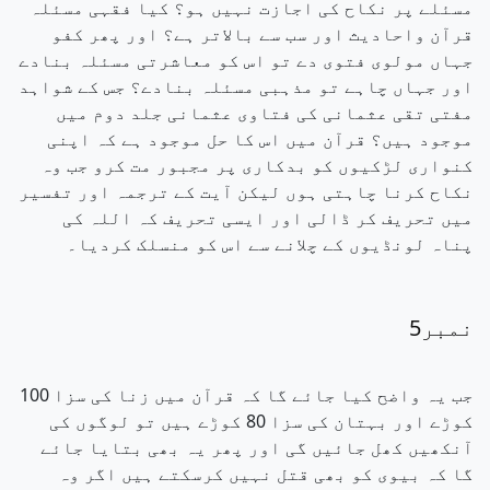
مسئلے پر نکاح کی اجازت نہیں ہو؟ کیا فقہی مسئلہ
قرآن واحادیث اور سب سے بالاتر ہے؟ اور پھر کفو
جہاں مولوی فتوی دے تو اس کو معاشرتی مسئلہ بنادے
اور جہاں چاہے تو مذہبی مسئلہ بنادے؟ جس کے شواہد
مفتی تقی عثمانی کی فتاوی عثمانی جلد دوم میں
موجود ہیں؟ قرآن میں اس کا حل موجود ہے کہ اپنی
کنواری لڑکیوں کو بدکاری پر مجبور مت کرو جب وہ
نکاح کرنا چاہتی ہوں لیکن آیت کے ترجمہ اور تفسیر
میں تحریف کر ڈالی اور ایسی تحریف کہ اللہ کی
پناہ لونڈیوں کے چلانے سے اس کو منسلک کردیا۔
نمبر5
جب یہ واضح کیا جائے گا کہ قرآن میں زنا کی سزا 100
کوڑے اور بہتان کی سزا 80 کوڑے ہیں تو لوگوں کی
آنکھیں کھل جائیں گی اور پھر یہ بھی بتایا جائے
گا کہ بیوی کو بھی قتل نہیں کرسکتے ہیں اگر وہ