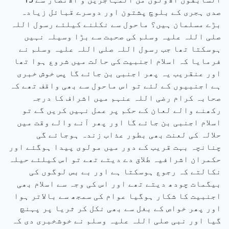
صدی ہجری کے بلوچ پشتون اور دوسرے قبائل زیادہ
بڑے مسلمان ہیں؟ ماحول سے نکلنے کیلئے رسول اللہ
صلی اللہ علیہ وسلم کی صحبت سے بڑا وسیلہ نہیں
ہوسکتا تھا جب رسول اللہ صلی اللہ علیہ وسلم نے
فرمایا کہ اسلام اجنبیت کی حالت میں شروع ہوا تھا
اور عنقریب یہ پھر اجنبی بن جائے گا پس خوش خبری
ہے اجنبیوں کے لئے تو اس ماحول سے بھی واقف تھے کہ
صحابہ کرام رضی اللہ عنہم میں اشراف کا درجہ
رکھنے والے لعان کے حکم پر عمل نہیں کریں گے تو
اسلام اجنبی بن جائے گا اور پھر آنے والے وقت میں
حلالہ کی لعنت بھی بطور عذاب زندہ ہوجائے گی
چنانچہ بہت قریب کے دور میں مولوی پیدا ہوگئے اور
حکمران اشرافیہ طلاق دے دیتے تھے تو اس کیلئے حیلہ
نکالتے کہ رجوع ہوسکتا ہے اور بے بس لوگوں کی
بیگمات چودھ دیتے تھے اور اس کی وجہ سے اسلام بھی
اجنبیت کا شکار ہوگیا عوام کی سمجھ سے بالاتر ہوا
اور پھر خواص کے بغل سے بھی نکل کر ثریا پر پہنچ
گیا اور نبی صلی اللہ علیہ وسلم نے خوشخبری دی کہ