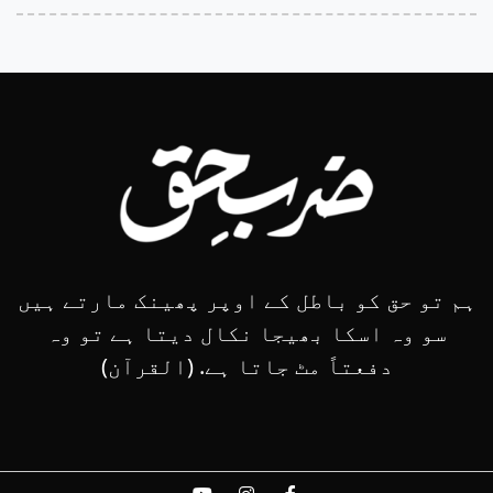
ہم تو حق کو باطل کے اوپر پھینک مارتے ہیں
سو وہ اسکا بھیجا نکال دیتا ہے تو وہ
دفعتاً مٹ جاتا ہے. (القرآن)