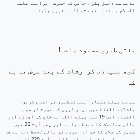
مذہب سے دلیل پکڑی جاتی کہ حضرت ابراہیم علیہ
السلام بے گناہ تھے تو آگ نے نہیں جلایا۔
مفتی طارق مسعود صاحب!
کچھ بنیادی گزارشات کے بعد عرض یہ ہے
کہ
سب سے پہلے علماء اپنی غلطیوں کی اصلاح کریں
واشگاف الفاظ میں بیان کریں کہ عورت کو سورہ
النساء ایت 19 میں پہلے اللہ نے خلع کی اجازت اور
مالی معاملات کا تحفظ دیا ہے اور پھر آیت 20 میں
شوہر کو طلاق کا حق اور عورت کو مالی تحفظ دیا ہے جس
سے معاملہ حل کی طرف جائے گا اور آیت 229 البقرہ