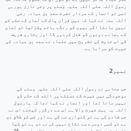
رسول اللہ صلی اللہ علیہ وسلم پر وحی نازل ہورہی
تھی تو انصار کے سردار حضرت سعد بن عبادہ رضی
اللہ عنہ نے کہا کہ میں قرآن پاک کے لعان کے حکم کو
نہیں مانتا اگر بیوی کو رنگے ہاتھ پکڑلیا تو لعان
کے بجائے دونوں کو قتل کردوں گا اور بخاری شریف
کی اس حدیث کی تشریح میں علماء نے سعد بن عبادہ کی
غیرت کو سراہا ہے۔
نمبر2
جب صحابی نے رسول اللہ صلی اللہ علیہ وسلم کی
موجودگی میں غیرت کے مسئلے پر الله کے حکم کو
نہیں مانا تھا اور انصار نے کہا تھا کہ یارسول
اللہ یہ بہت غیرت والا ہے اس سے درگزر کیجئے اس نے
جب شادی کی ہے تو کنواری سے کی ہے اور جس کو طلاق دی
ہے تو کسی دوسرے سے نکاح نہیں کرنے دی ہے تو کیا
السابقون الاولون من المہاجرین و الانصار سے 15