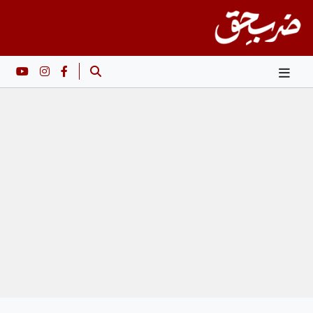
Ski
t
conten