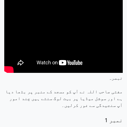
تبصرہ
مفتی صاحب اللہ نے آپ کو مسجد کے منبر پر بٹھا دیا
ہے اور سوشل میڈیا پر بہت لوگ سنتے ہیں چند امور
آپ سنجیدگی سے غور کرلیں۔
نمبر 1