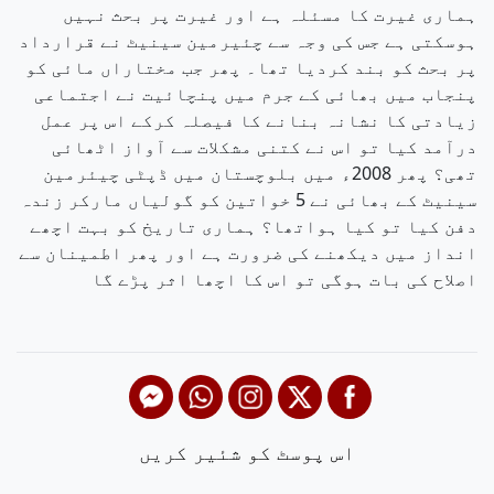
ہماری غیرت کا مسئلہ ہے اور غیرت پر بحث نہیں
ہوسکتی ہے جس کی وجہ سے چئیرمین سینیٹ نے قرارداد
پر بحث کو بند کردیا تھا۔ پھر جب مختاراں مائی کو
پنجاب میں بھائی کے جرم میں پنچائیت نے اجتماعی
زیادتی کا نشانہ بنانے کا فیصلہ کرکے اس پر عمل
درآمد کیا تو اس نے کتنی مشکلات سے آواز اٹھائی
تھی؟ پھر 2008ء میں بلوچستان میں ڈپٹی چیئرمین
سینیٹ کے بھائی نے 5 خواتین کو گولیاں مارکر زندہ
دفن کیا تو کیا ہواتھا؟ ہماری تاریخ کو بہت اچھے
انداز میں دیکھنے کی ضرورت ہے اور پھر اطمینان سے
اصلاح کی بات ہوگی تو اس کا اچھا اثر پڑے گا
اس پوسٹ کو شئیر کریں