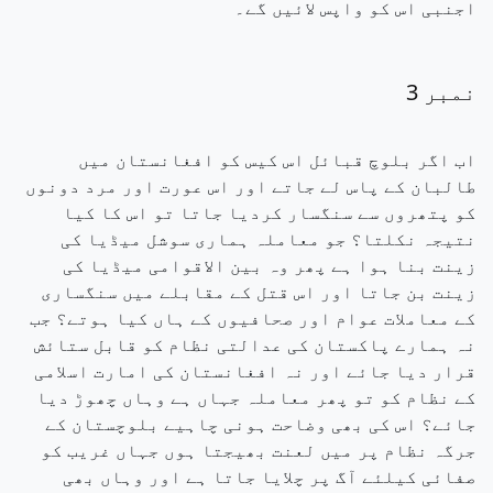
اجنبی اس کو واپس لائیں گے۔
نمبر 3
اب اگر بلوچ قبائل اس کیس کو افغانستان میں
طالبان کے پاس لے جاتے اور اس عورت اور مرد دونوں
کو پتھروں سے سنگسار کردیا جاتا تو اس کا کیا
نتیجہ نکلتا؟ جو معاملہ ہماری سوشل میڈیا کی
زینت بنا ہوا ہے پھر وہ بین الاقوامی میڈیا کی
زینت بن جاتا اور اس قتل کے مقابلے میں سنگساری
کے معاملات عوام اور صحافیوں کے ہاں کیا ہوتے؟ جب
نہ ہمارے پاکستان کی عدالتی نظام کو قابل ستائش
قرار دیا جائے اور نہ افغانستان کی امارت اسلامی
کے نظام کو تو پھر معاملہ جہاں ہے وہاں چھوڑ دیا
جائے؟ اس کی بھی وضاحت ہونی چاہیے بلوچستان کے
جرگہ نظام پر میں لعنت بھیجتا ہوں جہاں غریب کو
صفائی کیلئے آگ پر چلایا جاتا ہے اور وہاں بھی