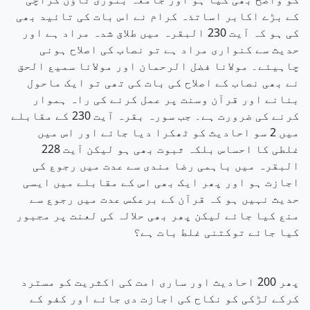
کے بڑے اکابر اساتذہ کرام نے اس بات کی تائید بھی
کی ہو کہ آیت 230 البقرہ میں طلاق شدہ مراد ہے اور
حدیث سے کنواری مراد ہے تو نصاب کی اصلاح ہونی
چاہیئے۔ مولانا فضل الرحمان اور مولانا سمیع الحق
نے بھی نصاب کے اصلاح کی بات کی تھی تو ایک ماحول
بنانے اور قرآن وسنت پر عمل کرنے کی راہ ہموار
کرنے کی ضرورت ہے۔ جب سورہ بقرہ آیت 230 کے مقابلے
میں 2 سو احادیث کو ٹھکرا دیا جائے اور اس میں
غلطی کا احساس بلکہ ثبوت بھی ہو لیکن آیت 228
البقرہ میں باہمی رضا مندی سے عدت میں رجوع کی
اجازت ہو اور پھر ایک بھی اس کے مقابلے میں ایسی
حدیث نہیں ہو کہ قرآن کے برعکس عدت میں رجوع سے
منع کیا جائے لیکن پھر بھی حلالہ کی لعنت پر مجبور
کیا جائے توکتنی غلط بات ہے؟
پھر 200 احادیث اور ساری امت کی اکثریت کو مسترد
کرکے لڑکی کو نکاح کی اجازت دی جائے اور کفو کے