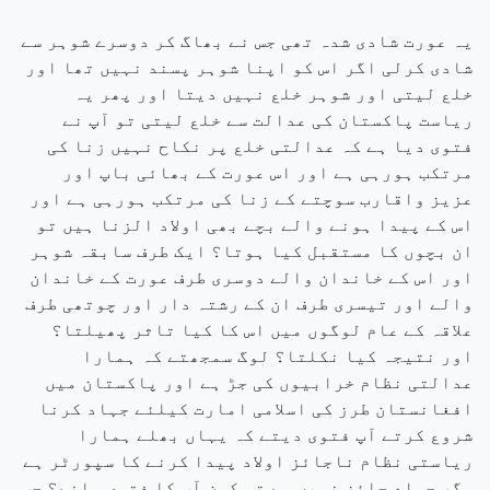
یہ عورت شادی شدہ تھی جس نے بھاگ کر دوسرے شوہر سے
شادی کرلی اگر اس کو اپنا شوہر پسند نہیں تھا اور
خلع لیتی اور شوہر خلع نہیں دیتا اور پھر یہ
ریاست پاکستان کی عدالت سے خلع لیتی تو آپ نے
فتوی دیا ہے کہ عدالتی خلع پر نکاح نہیں زنا کی
مرتکب ہورہی ہے اور اس عورت کے بھائی باپ اور
عزیز واقارب سوچتے کے زنا کی مرتکب ہورہی ہے اور
اس کے پیدا ہونے والے بچے بھی اولاد الزنا ہیں تو
ان بچوں کا مستقبل کیا ہوتا؟ ایک طرف سابقہ شوہر
اور اس کے خاندان والے دوسری طرف عورت کے خاندان
والے اور تیسری طرف ان کے رشتہ دار اور چوتھی طرف
علاقہ کے عام لوگوں میں اس کا کیا تاثر پھیلتا؟
اور نتیجہ کیا نکلتا؟ لوگ سمجھتے کہ ہمارا
عدالتی نظام خرابیوں کی جڑ ہے اور پاکستان میں
افغانستان طرز کی اسلامی امارت کیلئے جہاد کرنا
شروع کرتے آپ فتوی دیتے کہ یہاں بھلے ہمارا
ریاستی نظام ناجائز اولاد پیدا کرنے کا سپورٹر ہے
مگر جہاد جائز نہیں ہے تو کون آپ کا فتوی مانے؟ جب