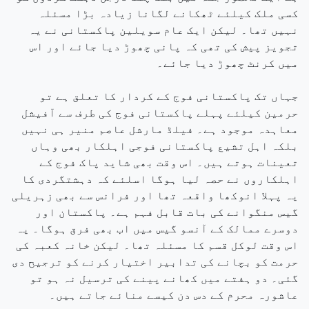
کسی ملک کیلئے ٹھکانے لگانا زیادہ بڑا مسئلہ
نہیں تھا۔ لیکن ایک عام سویلین پاکستانی نے یہ
تجویز پیش کی تھی کہ پانی چھوڑ دیا جائے اور اس
میں کرنٹ چھوڑ دیا جائے۔
جہاں تک پاکستانی فوج کے کردار کا تعلق ہے تو
حرمین کیلئے پہلے پاکستانی فوج کی طرف سے آفیشل
معاہدہ موجود ہے۔ فیلڈ مارشل عاصم منیر ہی نہیں
بلکہ اہل تشیع پاکستانی فوجی اہلکار بھی وہاں
تعینات ہوتے ہیں۔ اس وقت بھی شاید پاک فوج کے
اہلکاروں نے حصہ لیا ہوگا اسلئے کہ دہشتگردی کا
یہ پہلا انوکھا واقعہ تھا اور فرانس سے بھی زہریلی
گیس منگوانے کی بات قابل فہم ہے۔ پاکستان اور
دوسرے ممالک کے آنسو گیس میں اب بھی فرق ہوگا۔ یہ
اس وقت لوکل قسم کا مسئلہ تھا۔ لیکن خانہ کعبہ کی
حرمت کو بچانے کی تدابیر اختیار کرنے کو ترجیح دی
گئی۔ دو ہفتے میں کھانے پینے کی ترسیل نہ ہو تو
عاشورہ محرم کے دس دن کیسے منائے جاتے ہیں۔