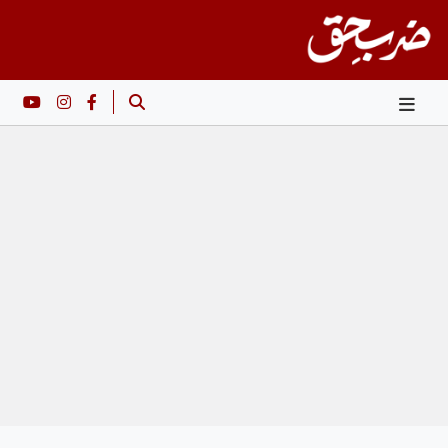
Ski
t
conten