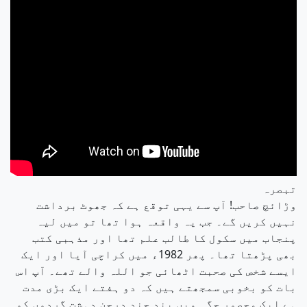
تبصرہ
وڑائچ صاحب! آپ سے یہی توقع ہے کہ جھوٹ برداشت
نہیں کریں گے۔ جب یہ واقعہ ہوا تھا تو میں لیہ
پنجاب میں سکول کا طالب علم تھا اور مذہبی کتب
بھی پڑھتا تھا۔ پھر 1982ء میں کراچی آیا اور ایک
ایسے شخص کی صحبت اٹھائی جو اللہ والے تھے۔ آپ اس
بات کو بخوبی سمجھتے ہیں کہ دو ہفتے ایک بڑی مدت
ہے ایک محصور جگہ میں بند چند درجن دہشت گردوں کو