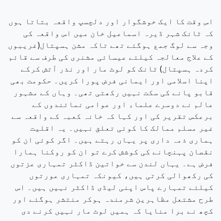
اس وقت کا ایک خوشگوار اور دلچسپ واقعہ بتاتا ہوں
کہ ٹانک شہر ڈیرہ اسماعیل خان میں اس واقعہ کی
وجہ سے لوگ جمع ہوگئے تھے تاکہ مشن ہسپتال(غریبوں
کے علاج معالجہ کیلئے عیسائی مشنری کی طرف سے قائم
کردہ ہسپتال) ٹانک کو لوٹ مار اور نذر آتش کرکے
اپنا اسلامی اور ایمانی فرض پورا کریں۔ حکومت بھی
قابو پانے کی سکت نہیں رکھتی تھی۔ وہاں کے مشہور
عالم نے دوسرے علماء اور عوامی نمائندوں کے
برعکس تقریر کی اور کہا کہ خانہ کعبہ کے واقعہ سے
غیر مسلم ممالک کا کوئی تعلق نہیں۔ یہ اقلیت
ہماری ذمہ داری پر یہاں رہتے ہیں۔ اگر کوئی ان کو
نقصان پہنچانے کی کوشش کرے تو ان کو روکنا ہمارا
فرض ہے۔ یہاں لندن سے خواتین ڈاکٹر تمہاری عزتوں
کی رکھوالی کرتی ہیں، کیونکہ تمہاری عورتوں
کیلئے تمہارے پاس اپنی لیڈی ڈاکٹر نہیں ہیں۔ اس
طرح مشتعل مظاہرین شرمندہ ہوکر منتشر ہوگئے اور
کچھ نے برا منایا کہ ہمیں لوٹ مار نہیں کرنے دی