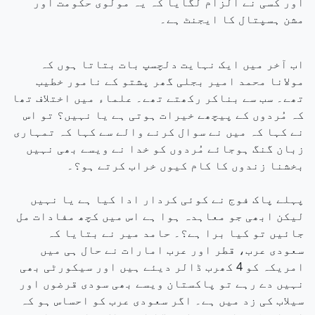
اور کسی نے الزام لگایا کہ یہ مولوی حکومت اور
مشن ہسپتال کا ایجنٹ ہے۔
اب آخر میں ایک نہایت دلچسپ بات بتاتا ہوں کہ
مولانا محمد امیر بجلی گھر پشتو کے نامور خطیب
تھے۔ سب سے بناکر رکھتے تھے۔ علماء میں اختلاف تھا
کہ مُردوں کے پیچھے خیرات ہوتی ہے یا نہیں؟ تو اس
نے کہا کہ میں نے سوال کرنے والے سے کہا کہ تمہاری
زبان گنگ ہوجائے مُردوں کو خدا نے ویسے بھی نہیں
بخشنا زندوں کا کام کیوں خراب کرتے ہو؟۔
پہلے پاک فوج نے کوئی کردار ادا کیا ہے یا نہیں
لیکن ابھی جو معاہدہ ہوا ہے اس میں کچھ مفادات مل
جائیں تو کیا برا ہے؟۔ حامد میر نے بتایا کہ
سعودی عرب، قطر اور عرب امارات نے حال ہی میں
امریکہ کو 4 کھرب ڈالر دیئے ہیں اور سیکورٹی بھی
نہیں دے رہے تو پاکستان ویسے بھی سودی قرضوں اور
سیلاب کی زد میں ہے۔ اگر سعودی عرب کو احساس ہو کہ