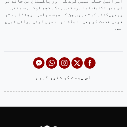
اسرائیل حملہ نہیں کرے گا اور پاکستان
بن جائے تو
اس میں تکلیف کیا ہوسکتی ہے؟۔ کچھ لوگ بہت منفی
پروپیگنڈہ کرتے ہیں جن کا صرف سیاسی ایجنڈا ہے تو
قومی خدمت کو بھی انجام دینے میں کوئی برائی نہیں
ہے۔
اس پوسٹ کو شئیر کریں