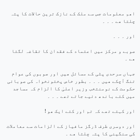
اھم معلومات جس سے ملک کے نازک ترین حالات کا پتہ
چلتا ھے ۔ ۔ ۔
اور ۔ ۔ ۔
صوبے و مرکز میں اعتماد کے فقدان کا تقاضہ لگتا
ھے ۔
جہاں سرحدی پٹی کے مسائل ھیں اور صوبوں کی عوام
تنگ آچکے ھیں ۔ ۔ ۔ بطور خاص پختونخواہ کی صوبائی
حکومت کے نومنتخب وزیر اعلیٰ کا الزام کہ مساجد
میں کتے باندھ دئیے جاتے تھے ۔ ۔ ۔
اور کہتے تھے کہ تم اور کتے ایک ھو !
اور دوسری طرف ڈرگز مافیاز کے الزامات سے معاملات
کی سنگینی کا پتہ چلتا ھے ۔