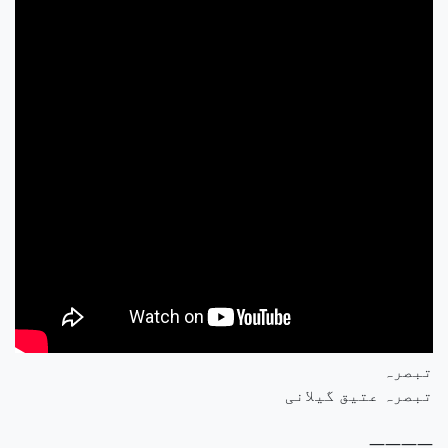
تبصرہ
تبصرہ عتیق گیلانی
————