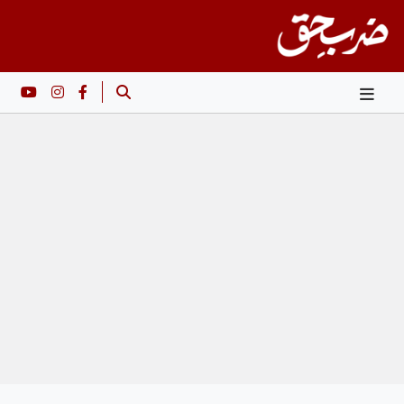
Ski
t
conten