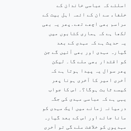
اسلئے کہ عباسی خاندان کے
خلفاء سے ان کے ائمہ اہل بیت کے
مراسم بھی اچھے تھے۔پھر یہ بھی
لکھا ہے کہ ہماری کتابوں میں
یہ حدیث ہے کہ مہدی کے بعد
گیارہ مہدی اور بھی آئیں گے جن
کو اقتدار بھی ملے گا۔ لیکن
پھر سوال یہ پیدا ہوتا ہے کہ
آخری امیر کا آخری ہونا پھر
کیسے ثابت ہوگا؟۔ اس کا جواب
یہی ہے کہ عباسی مہدی کی جگہ
درمیانہ زمانے میں ایک مہدی کو
مانا جائے اور اس کے بعد گیارہ
مہدیوں کو خلافت ملے گی تو آخری