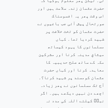
لی۔ لیکن پھر معلوم ہوگیا کہ
حضرت عثمان زندہ سلامت ہیں اور
اس وقت پھر یہ افسوسناک
صورتحال پیش آئی جب باغیوں نے
حضرت عثمان کو تخت خلافت پر
شہید کردیا تھا۔ کہاں
مسلمانوں کا یہود کیساتھ
میثاقِ مدینہ کرنا اور مشرکین
مکہ کے ساتھ صلح حدیبیہ کا
معاہدہ کرنا اور کہاں حضرت
عثمان کومسند پر شہید کرنا؟۔
آج تک مسلمانوں نے پھر زیادہ
اچھے دن نہیں دیکھے ہیں۔ اگر
نبیۖ کیلئے اللہ کی مدد نہ