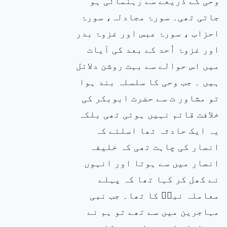
وحی کے ذریعے سے رہنمائی ہو
جاتی تھی۔ سورۂ مجادلہ، سورۂ
احزاب ، سورۂ عبس اور غزوۂ بدر
اور غزوۂ اُحد کے بعد کی آیات
میں اس حوالے سے بہت روشن دلائل
ہیں ۔ جب وحی کا سلسلہ بند ہوا
تو مشاور ت سے حضرت ابوبکر کی
خلافت قائم نہیں ہوئی تھی بلکہ
یہ ایک حادثہ تھا اسلئے کہ
انصار کی چاہت تھی کہ خلیفہ
انصار میں سے ہوتا اور انہوں
نے کھل کر کہا تھا کہ پہلے
معاملہ نبیۖ کا تھا۔ جب نبی
مہاجرین میں سے تھے تو ہم نے