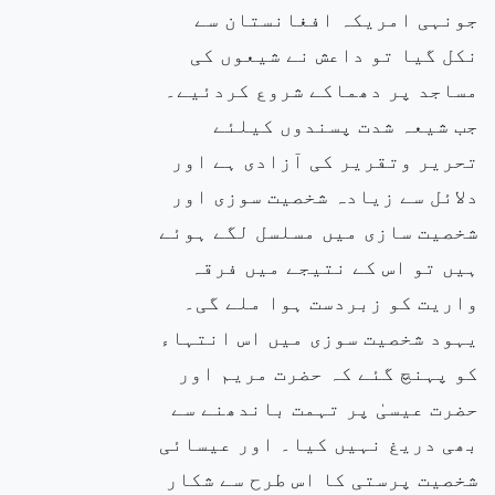
جونہی امریکہ افغانستان سے
نکل گیا تو داعش نے شیعوں کی
مساجد پر دھماکے شروع کردئیے۔
جب شیعہ شدت پسندوں کیلئے
تحریر وتقریر کی آزادی ہے اور
دلائل سے زیادہ شخصیت سوزی اور
شخصیت سازی میں مسلسل لگے ہوئے
ہیں تو اس کے نتیجے میں فرقہ
واریت کو زبردست ہوا ملے گی۔
یہود شخصیت سوزی میں اس انتہاء
کو پہنچ گئے کہ حضرت مریم اور
حضرت عیسیٰ پر تہمت باندھنے سے
بھی دریغ نہیں کیا۔ اور عیسائی
شخصیت پرستی کا اس طرح سے شکار