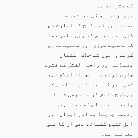
کے مترادف ہے۔
یہودونصاریٰ کی خواتین سے
مسلمانوں کو نکاح کی اجازت دی
گئی تھی تو اس کا یہی مطلب تھا
کہ شخصیت سوزی اور شخصیت سازی
کرنے والوں کے خلاف اشتعال
پھیلانے اور واجب القتل کے فتوے
جاری کرنے کا ایجنڈا اسلام نہیں
کسی اور کا ایجنڈہ ہے۔ امریکہ
جس طرح داعش کو ختم بھی کرنا
چاہتا ہے تو اس کو زندہ بھی
رکھنا چاہتا ہے اور ایران اور
اہل تشیع کیساتھ بھی ان کا یہی
معاملہ ہے۔