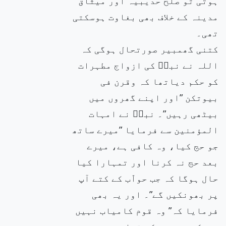
ہوتی تو صلح حدیبیہ اور میثاق
مدینہ کے خلاف بھی بغاوت ہوسکتی
تھی۔
کتنی گھمبیر صورتحال ہوگی کہ
اللہ نے نبیۖ کی ازواج مطہرات
کو حکم دیاتھا کہ وقرن فی
بیوتکن ”اور اپنے گھروں میں
بیٹھی رہیں”۔ نبیۖ نے امہات
المؤمنین سے فرمایا ”میرے ساتھ
جو حج کیا، وہ کافی ہے، میرے
بعد حج نہ کرنا اور تمہارا کیا
حال ہوگا کہ جب حواّب کے کتے آپ
پر بھونکیں گے”۔ اور یہ بھی
فرمایا کہ” وہ قوم کامیاب نہیں