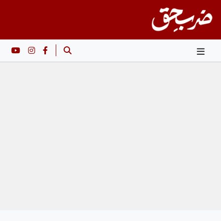
Ski
t
conten