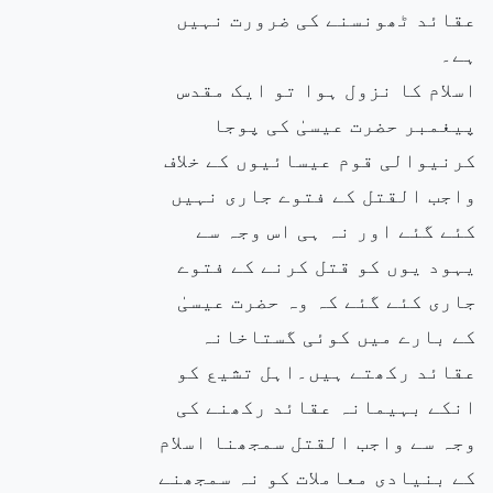
عقائد ٹھونسنے کی ضرورت نہیں
ہے۔
اسلام کا نزول ہوا تو ایک مقدس
پیغمبر حضرت عیسیٰ کی پوجا
کرنیوالی قوم عیسائیوں کے خلاف
واجب القتل کے فتوے جاری نہیں
کئے گئے اور نہ ہی اس وجہ سے
یہود یوں کو قتل کرنے کے فتوے
جاری کئے گئے کہ وہ حضرت عیسیٰ
کے بارے میں کوئی گستاخانہ
عقائد رکھتے ہیں۔اہل تشیع کو
انکے بہیمانہ عقائد رکھنے کی
وجہ سے واجب القتل سمجھنا اسلام
کے بنیادی معاملات کو نہ سمجھنے