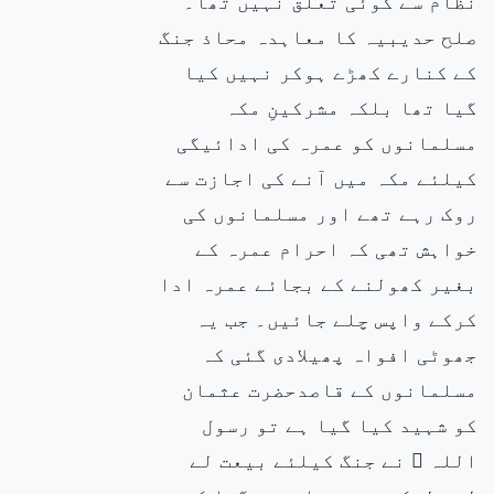
نظام سے کوئی تعلق نہیں تھا۔
صلح حدیبیہ کا معاہدہ محاذ جنگ
کے کنارے کھڑے ہوکر نہیں کیا
گیا تھا بلکہ مشرکینِ مکہ
مسلمانوں کو عمرہ کی ادائیگی
کیلئے مکہ میں آنے کی اجازت سے
روک رہے تھے اور مسلمانوں کی
خواہش تھی کہ احرام عمرہ کے
بغیر کھولنے کے بجائے عمرہ ادا
کرکے واپس چلے جائیں۔ جب یہ
جھوٹی افواہ پھیلادی گئی کہ
مسلمانوں کے قاصدحضرت عثمان
کو شہید کیا گیا ہے تو رسول
اللہ ۖ نے جنگ کیلئے بیعت لے