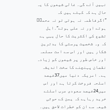
نہیں آئے گی۔ غالی شیعوں کا یہ
حال ہے کہ کہتے ہیں کہ
”اگرفاطمہ نہ ہوتی تو نہ محمدۖ
ہوتے اور نہ علی ہوتے”۔اہل
تشیع کی اکثریت کا حال یہی ہے
کہ وہ شخصیت پرستی کا بدترین
شکار ہیں اور اس سے امت مسلمہ
اور خاص طور پر شیعوں کو زیادہ
نقصان پہنچنے کا سخت اندیشہ
ہے۔ امریکہ دنیا میں37فیصد
اسلحہ فروخت کرتا ہے اور اس
میں24فیصد سعودی عرب اسلئے
خرید رہاہے کہ یمن کے حوثی
شیعہ سے ان کو خطرات لاحق ہیں۔