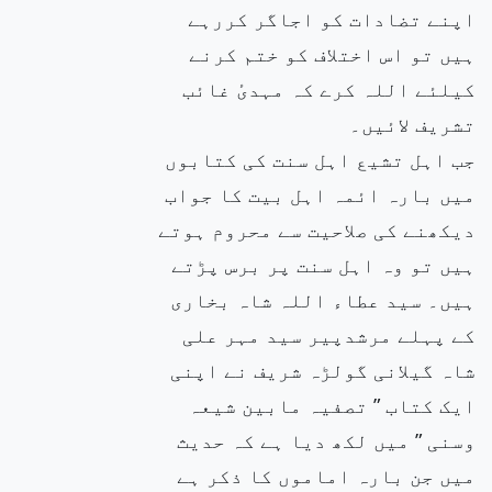
اپنے تضادات کو اجاگر کررہے
ہیں تو اس اختلاف کو ختم کرنے
کیلئے اللہ کرے کہ مہدیٔ غائب
تشریف لائیں۔
جب اہل تشیع اہل سنت کی کتابوں
میں بارہ ائمہ اہل بیت کا جواب
دیکھنے کی صلاحیت سے محروم ہوتے
ہیں تو وہ اہل سنت پر برس پڑتے
ہیں۔ سید عطاء اللہ شاہ بخاری
کے پہلے مرشدپیر سید مہر علی
شاہ گیلانی گولڑہ شریف نے اپنی
ایک کتاب ” تصفیہ مابین شیعہ
وسنی ” میں لکھ دیا ہے کہ حدیث
میں جن بارہ اماموں کا ذکر ہے