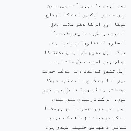
،وہ ابھی تک نہیں آئے ہیں۔ جن
میں سے ہر ایک پر امت کا اجماع
ہوگا اور اس کا ذکر علامہ جلال
الدین سیوطی نے اپنی کتاب ”
الحاوی للفتاویٰ” میں کیا ہے۔
جبکہ اہل تشیع کو اپنی حدیث کا
جواب بھی اسی سے مل سکتا ہے۔
اہل تشیع نے لکھ دیا ہے کہ حدیث
میں آتا ہے کہ وہ امت کیسے ہلاک
ہوسکتی ہے کہ جس کے اول میں مَیں
ہوں، اس کے درمیان میں مہدی
اور آخر میں عیسیٰ ۔ اور ہوسکتا
ہے کہ درمیانے زمانے کے مہدی
سے مراد عباسی خلیفہ مہدی ہو۔