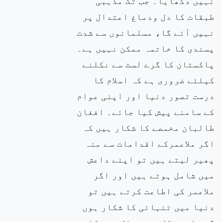
نہیں دکھایا۔ جب تک مذہبی
طبقات کا دل ودماغ اعتدال پر
نہیں آئے گا، مسلمانوں سے شدت
پسندی کا خاتمہ ممکن نہیں ہے۔
پاکستان کا گرے لسٹ سے نکلنے
کیلئے ضروری ہے کہ اسلام کا
درست تصور دنیا اور اپنی عوام
کے سامنے پیش کیا جائے۔ افغان
طالبان مخمصے کا شکار ہیں کہ
اگر ملاعمرکے اقدامات سے منہ
پھیر لیتے ہیں تو اپنے داعش
میں شامل ہوتے ہیں اور اگر
ملاعمر کی اطاعت کرتے ہیں تو
دنیا میں تنہائی کا شکار ہوں