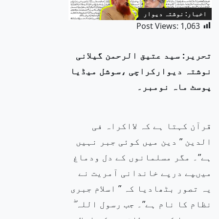
اخبار: نوشتہ دیوار
Post Views:
1,063
تحریر: سید عتیق الرحمن گیلانی
نوشتہ دیوارکراچی ،سوشل میڈیا
پوسٹ ماہ نومبر۔
قرآن کہتا ہے کہ لااکراہ فی
الدین ” دین میں کوئی جبر نہیں
ہے”۔ مگر مسلمانوں کے دل ودماغ
میںپے درپے خاندانی آمریت نے
یہ تصور بٹھادیا کہ ” اسلام جبری
نظام کا نام ہے”۔ جب رسول اللہ ۖ