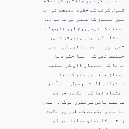
نے دنیا کی سپر طاقتوں کو اسلام
قبول کرنے کے خطوط بھیجے تو اس
میں تبلیغ کا عنصر ہی غالب تھا
اسلئے کہ قیصرروم اور فارس کے
بادشاہ کی ایسی پوزیشن نہیں
تھی اور نہ مسلمانوں کی ایسی
حیثیت تھی کہ ایسا حکم دیا
جاتا کہ ہتھیار ڈال کر تسلیم
ہوجاؤ ورنہ سر قلم کردیا
جائیگا۔ البتہ رسول اللہ ۖ کو
اعتماد تھا کہ ایک دن حق کے
سامنے باطل سرنگوں ہوگا۔ اسلام
نے جبری حکومت کے طرز پر خلافت
راشدہ کا خواب مسلمانوں کو