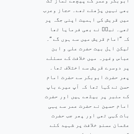
ابوبکر وعمر کے پیچھے نماز تک
بھی نہیں پڑھتے تھے۔ حجاز وعرب
میں قریش کی اہمیت اپنی جگہ پر
تھی۔ نبیۖ نے بھی فرمایا تھا
کہ ”امام قریش میں سے ہوں گے ”۔
لیکن اہل بیت حضرت علی و ابن
عباس وغیرہ میں خلافت کے مسئلے
پر دوسرے قریش سے اختلاف تھا۔
پھر حضرت ابوبکر سے حضرت امام
حسن نے کہا تھا کہ آپ میرے باپ
کے منبر پر بیٹھے ہیں اور حضرت
امام حسین نے حضرت عمر سے یہی
بات کہی تھی اور پھر جب حضرت
عثمان مسندِ خلافت پر شہید کئے