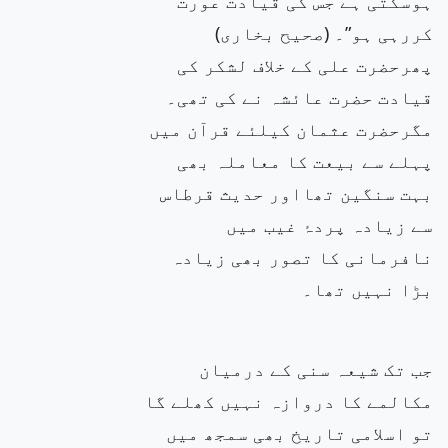
ہوسکتی ہے جس کی قیادت عورت
کررہی ہو”۔ (صحیح بخاری)
پھرحضرت علی کے خلاف لشکر کی
قیادت حضرت عائشہ نے کی تھی۔
مگرحضرت عثمان کیلئے قرآن میں
پہلے سے بیعت کا معاملہ بھی
بہت سنگین تھااور حدیث قرطاس
سے زیادہ پردۂ غیب میں
نافرمانی کا تصور بھی زیادہ
بڑا نہیں تھا۔
جب تک شیعہ سنی کے درمیان
مکالمے کا دروازہ نہیں کھلے گا
تو اسلامی تاریخ بھی سمجھ میں