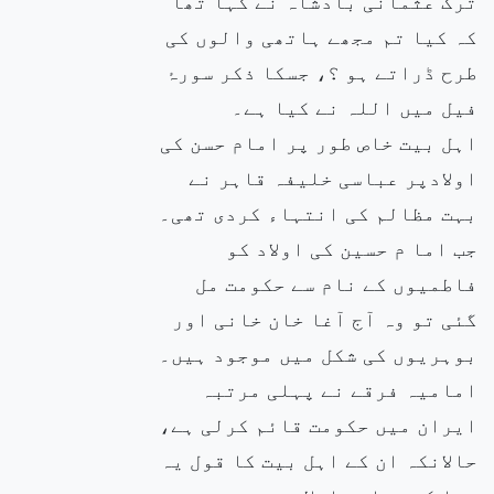
ترک عثمانی بادشاہ نے کہا تھا
کہ کیا تم مجھے ہاتھی والوں کی
طرح ڈراتے ہو ؟، جسکا ذکر سورۂ
فیل میں اللہ نے کیا ہے۔
اہل بیت خاص طور پر امام حسن کی
اولادپر عباسی خلیفہ قاہر نے
بہت مظالم کی انتہاء کردی تھی۔
جب اما م حسین کی اولاد کو
فاطمیوں کے نام سے حکومت مل
گئی تو وہ آج آغا خان خانی اور
بوہریوں کی شکل میں موجود ہیں۔
امامیہ فرقے نے پہلی مرتبہ
ایران میں حکومت قائم کرلی ہے،
حالانکہ ان کے اہل بیت کا قول یہ