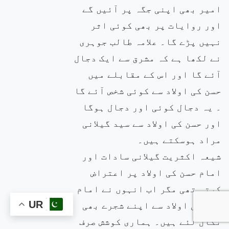
امیر بھی اپنی جگہ پر آئیں گے
اور روایات پر بھی کوئی اثر
نہیں پڑے گا۔ علامہ طالب جوہری
نے لکھا ہے کہ مشرق سے ایک دجال
آئے گا اور اس کے مقابلے میں
حسن کی اولاد سے کوئی شخص آئے گا
۔ یہ دجال کوئی اور دجال ہوگا
اور حسن کی اولاد سے سید گیلانی
مراد ہوسکتے ہیں۔
شیعہ اکثریت گیلانی سادات اور
امام حسن کی اولاد پر اعتراض
کرتی تھی مگر اب انہوں نے امام
حسن کی اولاد سے اپنے شجرے بھی
UR
نکال لئے ہیں۔ ہماری کوشش صرف