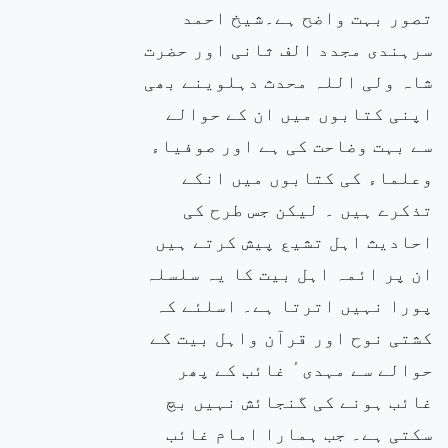
تصور بہت واضح ہے۔شیخ احمد
سرہندی مجدد الف ثانی اور حضرت
شاہ ولی اللہ محدث دہلوینے بھی
اپنی کتابوں میں ان کے حوالے
سے بہت وضاحت کی ہے اور صوفیاء
وعلماء کی کتابوں میں انکے
تذکرے ہیں ۔ لیکن جس طرح کی
احادیث اہل تشیع پیش کرتے ہیں
ان پر ائمہ اہل بیت کا یہ سلسلہ
پورا نہیں اترتا ہے۔ اسلئے کہ
کشتی نوح اور قرآن واہل بیت کے
حوالے سے مہدی ٔ غائب کے پھر
غائب ہونے کی گنجائش نہیں بچ
سکتی ہے۔ جب ہمارا امام غائب