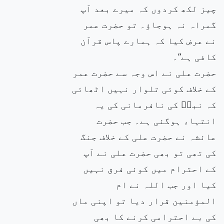
چیز لکھ کردوں کہ میرے بعد آپ
گمراہ نہ ہوجاؤ۔ تو حضرت عمر
نے عرض کیا کہ ہمارے پاس قرآن
کافی ہے”۔
حضرت علی نے اس وجہ سے حضرت عمر
کے خلاف کوئی تلوار نہیں اٹھائی
کہ نبیۖ کی نافرمانی کی یہ
انتہاء ہوگئی ہے۔ جب حضرت
عائشہ نے حضرت علی کے خلاف جنگ
کی تھی تو بھی حضرت علی نے آپ
کے احترام میں کوئی فرق نہیں
کیا اور جب اللہ نے ام
المؤمنین قرار دیا تو اپنی ماں
کی بے احترامی کرنے کا بھی