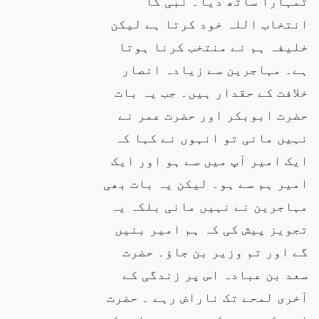
تمہارا ساتھ دیا۔ نبی کا
انتخاب اللہ خود کرتا ہے لیکن
خلیفہ ہم نے منتخب کرنا ہوتا
ہے۔ مہاجرین سے زیادہ انصار
خلافت کے حقدار ہیں۔ جب یہ بات
حضرت ابوبکر اور حضرت عمر نے
نہیں مانی تو انہوں نے کہا کہ
ایک امیر آپ میں سے ہو اور ایک
امیر ہم سے ہو۔ لیکن یہ بات بھی
مہاجرین نے نہیں مانی بلکہ یہ
تجویز پیش کی کہ ہم امیر بنیں
گے اور تم وزیر بن جاؤ۔ حضرت
سعد بن عبادہ اس پر زندگی کے
آخری لمحے تک ناراض رہے ۔ حضرت