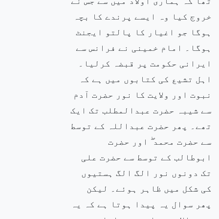
تھا کہ ہماری اولاد میں سے جس نے
خروج کیا وہ ایسے پرندے کا بچہ
ہوگا جو اغیار کا پالتو ایجنٹ
ہوگا۔ امام خمینی نے فرانس سے
ایرانی حکومت پر قبضہ کرلیا۔
اہل تشیع کی کتابوں میں ہے کہ
نبوت اور ولایت کا نور حضرت آدم
سے شیبہ حضرت عبدالمطلب تک ایک
تھے۔ پھر حضرت عبداللہ کے توسط
سے حضرت محمد ۖ اور حضرت
ابوطالب کے توسط سے حضرت علی
تک دونوں نور الگ الگ ہستیوں
کی شکل میں ظاہر ہوئے۔ لیکن
پھر سوال یہ پیدا ہوتا ہے کہ یہ