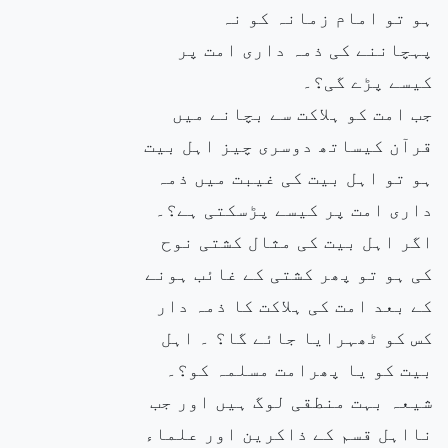
ہو تو امام زمانہ کو نہ
پہچاننے کی ذمہ داری امت پر
کیسے پڑے گی؟۔
جب امت کو ہلاکت سے بچانے میں
قرآن کیساتھ دوسری چیز اہل بیت
ہو تو اہل بیت کی غیبت میں ذمہ
داری امت پر کیسے پڑسکتی ہے؟۔
اگر اہل بیت کی مثال کشتی نوح
کی ہو تو پھر کشتی کے غائب ہونے
کے بعد امت کی ہلاکت کا ذمہ دار
کس کو ٹھہرایا جائے گا؟ ۔ اہل
بیت کو یا پھرامت مسلمہ کو؟۔
شیعہ بہت منطقی لوگ ہیں اور جب
نااہل قسم کے ذاکرین اور علماء