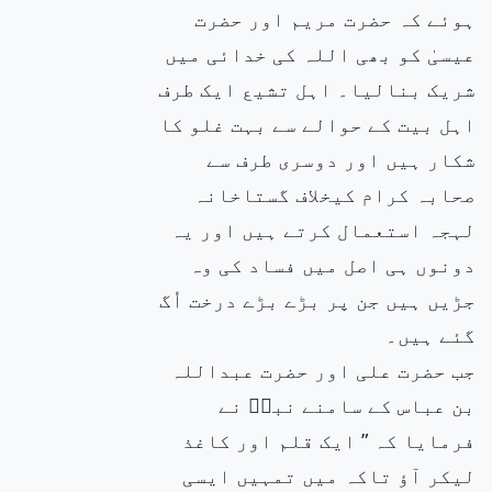
ہوئے کہ حضرت مریم اور حضرت
عیسیٰ کو بھی اللہ کی خدائی میں
شریک بنالیا۔ اہل تشیع ایک طرف
اہل بیت کے حوالے سے بہت غلو کا
شکار ہیں اور دوسری طرف سے
صحابہ کرام کیخلاف گستاخانہ
لہجہ استعمال کرتے ہیں اور یہ
دونوں ہی اصل میں فساد کی وہ
جڑیں ہیں جن پر بڑے بڑے درخت اُگ
گئے ہیں۔
جب حضرت علی اور حضرت عبداللہ
بن عباس کے سامنے نبیۖ نے
فرمایا کہ ” ایک قلم اور کاغذ
لیکر آؤ تاکہ میں تمہیں ایسی