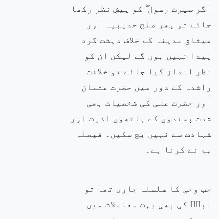
اگر سیرت رسول ۖ کو پیشِ نظر رکھا
جائے تو پھر صلح حدیبیہ اور
میثاق مدینہ کے خلاف دہشت گرد
پیدا نہیں ہوں گے لیکن ان کو
نظر انداز کیا جائے تو خلافت
راشدہ کے دور میں حضرت عثمان
اور حضرت علی کی شخصیات بھی
شدت پسندوں کے ہاتھوں اذیت اور
شہادت سے نہیں بچ سکیں۔ فیصلہ
ہم نے کرنا ہے۔
جب وحی کا سلسلہ جاری تھا تو
نبیۖ کی بھی بہت معاملات میں