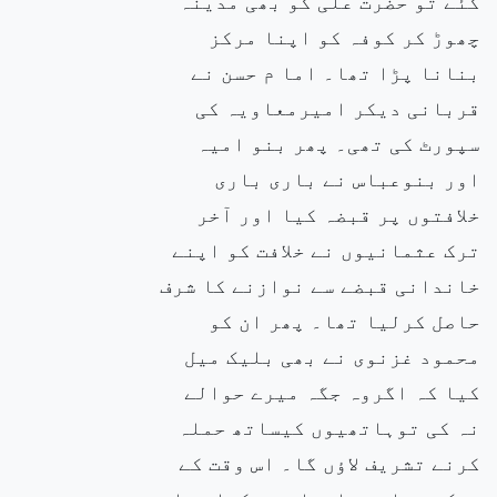
گئے تو حضرت علی کو بھی مدینہ
چھوڑ کر کوفہ کو اپنا مرکز
بنانا پڑا تھا۔ اما م حسن نے
قربانی دیکر امیرمعاویہ کی
سپورٹ کی تھی۔ پھر بنو امیہ
اور بنوعباس نے باری باری
خلافتوں پر قبضہ کیا اور آخر
ترک عثمانیوں نے خلافت کو اپنے
خاندانی قبضے سے نوازنے کا شرف
حاصل کرلیا تھا۔ پھر ان کو
محمود غزنوی نے بھی بلیک میل
کیا کہ اگروہ جگہ میرے حوالے
نہ کی توہاتھیوں کیساتھ حملہ
کرنے تشریف لاؤں گا۔ اس وقت کے