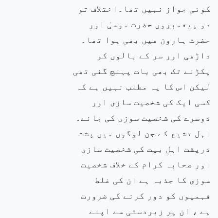
کوئی جواز نہیں تھا۔اختلاف تو
دو پیغمبروں حضرت موسیٰ اور
حضرت ہارون میں بھی ہوا تھا۔
داڑھی اور سر کے بالوں کو
پکڑنے تک بھی بات پہنچ گئی تھی
لیکن اس کا یہ مطلب نہیں ہے کہ
کسی ایک کی شخصیت سازی اور
دوسرے کی شخصیت سوزی کی جائے۔
اہل تشیع کے جن لوگوں میں پشت
درپشت اہل بیت کی شخصیت سازی
اور صحابہ کرام کے خلاف شخصیت
سوزی کا جذبہ ہے ان کی غلط
فہمیوں کو دور کرنے کی ضرورت
ہے ، ان پر زبردستی سے اپنے