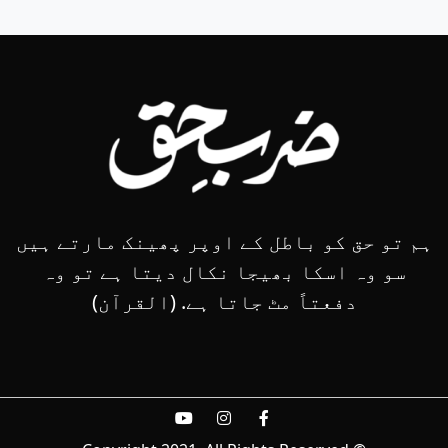
ہم تو حق کو باطل کے اوپر پھینک مارتے ہیں
سو وہ اسکا بھیجا نکال دیتا ہے تو وہ
دفعتاً مٹ جاتا ہے. (القرآن)