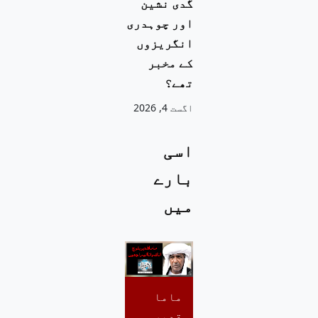
گدی نشین
اور چوہدری
انگریزوں
کے مخبر
تھے؟
اگست 4, 2026
اسی
بارے
میں
ماما
قدیر