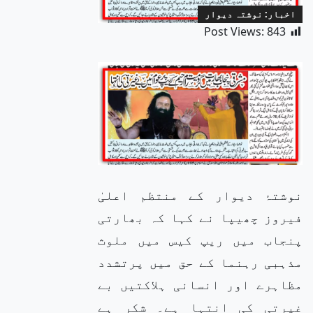
اخبار: نوشتہ دیوار
Post Views:
843
نوشتۂ دیوار کے منتظم اعلیٰ
فیروز چھیپا نے کہا کہ بھارتی
پنجاب میں ریپ کیس میں ملوث
مذہبی رہنما کے حق میں پرتشدد
مظاہرے اور انسانی ہلاکتیں بے
غیرتی کی انتہا ہے۔ شکر ہے