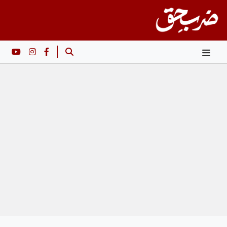
Ski
t
conten