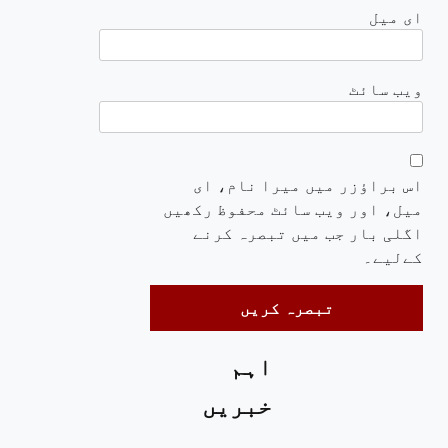
ای میل
ویب‌ سائٹ
اس براؤزر میں میرا نام، ای
میل، اور ویب سائٹ محفوظ رکھیں
اگلی بار جب میں تبصرہ کرنے
کےلیے۔
اہم
خبریں