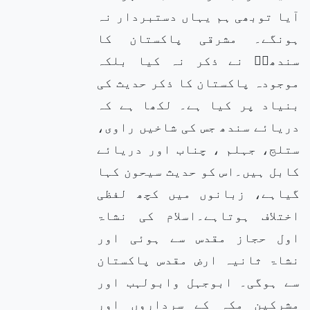
آیا توبھی ہم یہاں دستبردار نہ
ہونگے۔ مشرقی پاکستان کا
سندھیؒ نے ذکر نہ کیا بلکہ
موجودہ پاکستان کا ذکر حدیث کی
بنیاد پر کیا ہے۔ لکھا ہے کہ
دریائے سندھ جس کی شاخیں راوی،
ستلج، جہلم ، چناب اور دریائے
کابل ہیں۔اس کو حدیث سیحون کہا
گیاہے، زبانوں میں کچھ لفظی
اختلاف ہوتاہے۔اسلام کی نشاۃ
اول حجاز مقدس سے ہوئی اور
نشاۃ ثانیہ ارض مقدس پاکستان
سے ہوگی۔ ابوجہل وابولہب اور
مشرکین مکہ کے سرداروں اور