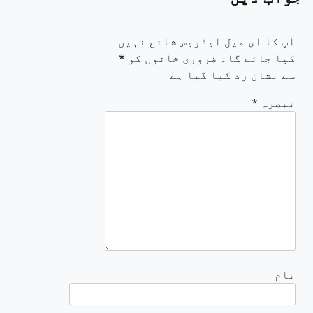
آپ کا ای میل ایڈریس شائع نہیں
کیا جائے گا۔
ضروری خانوں کو
*
سے نشان زد کیا گیا ہے
تبصرہ
*
نام