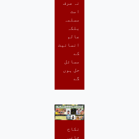
نہ صرف
امت
مسلمہ
بلکہ
عالم
انسانیت
کے
مسائل
حل ہوں
گے
نکاح
ثانی