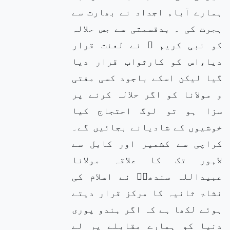
ہمارے آباء اجداد نے بھارت سے
ہجرت کی ۔ بدقسمتی سے جس حلالہ
کو نبی کریم ﷺ نے لعنت قرار
دیا،اس کو کارثواب قرار دیا
گیا لیکن اسکے باجود کسی مفتی
و مولانا کو اگر حلالہ کرنے پر
سزا ہو تو لوگ احتجاج کیا
خوشیوں کے شادیانے بجائیں گے۔
کراچی سے کشمیر اور کابل سے
لاہور تک کا علاقہ مولانا
عبیداللہ سندھیؒ نے اسلام کی
نشاۃ ثانیہ کا مرکز قرار دیتے
ہوئے لکھا ہے کہ اگر ہندو پوری
دنیا کو ہمارے مقابلے پر لے