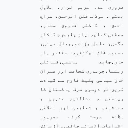
ضروری ہے۔ مریم نواز، بلاول
بھٹو ، مولانافضل الرحمن، سراج
الحق ، ڈاکٹر فاروق ستار،
مصطفی کمال،ایاز پلیجو، ڈاکٹر
مگسی، حاصل بزنجو،جمال دینی،
محمود خان اچکزئی،ا سفندر یار
خان،جاید ہاشمی،قبائلی
رہنما،چوہدری شجاعت اور عمران
خان سیاسی پلیٹ فارم سے قیادت
کریں تو دوسری طرف پاکستان کا
ریاستی ، عدالتی، مذہبی ،
معاشرتی ، تعلیمی اور اخلاقی
نظام درست کرنے بھرپور
اقدامات اٹھائے جائیں۔ آزمائش