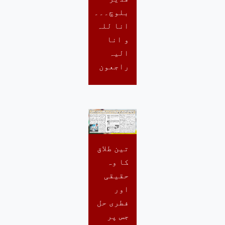
بلوچ۔۔۔
انا للہ
و انا
الیہ
راجعون
تین طلاق
کا وہ
حقیقی
اور
فطری حل
جس پر