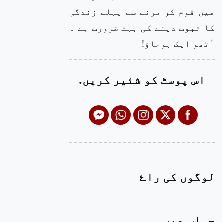
میں قوم کو مرنے سے پہلے زندگی
کا ثبوت دینے کی بہت ضرورت ہے ۔
اُٹھو ایک ہوجاؤ!
اس پوسٹ کو شئیر کریں.
لوگوں کی راۓ
جواب دیں