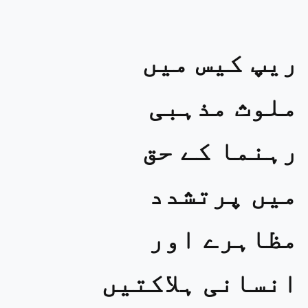
ریپ کیس میں
ملوث مذہبی
رہنما کے حق
میں پرتشدد
مظاہرے اور
انسانی ہلاکتیں