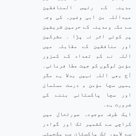
مدینہ کے رئیس المنافقین
عبداللہ بن ابی وغیرہ کی وجہ
سے مکہ ومدینہ کے حرمین شریفین
پر کوئی اثر نہ پڑا ۔ مشرکین
اور منافقین کے مقابلہ میں
اللہ نے کم تعداد کے کمزور
مؤمن لوگوں کو جیت عطا فرمائی۔
آج بھی اللہ نہیں بدلا ہے مگر
ہمیں سچا مؤمن ، درست مسلمان
اور سچا پاکستانی بننے کی
ضرورت ہے۔
ایک طرف موجودہ صورتحال میں
کراچی سے کشمیر تک اور گوادر
سے لاہور تک پاکستان سے یکجہتی