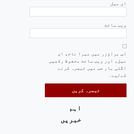
ای میل
ویب‌ سائٹ
اس براؤزر میں میرا نام، ای
میل، اور ویب سائٹ محفوظ رکھیں
اگلی بار جب میں تبصرہ کرنے
کےلیے۔
اہم
خبریں