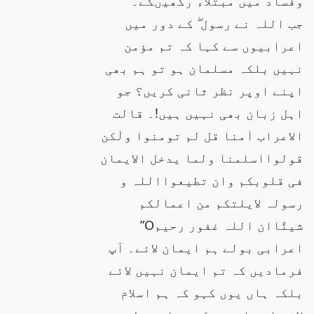
وفساد میں مبتلاء رکھیںگے۔
جب اللہ نے رسول ۖ کے دور میں
اعرابیوں سے کہا کہ تم مؤمن
نہیں بلکہ مسلمان ہو تو ہم بھی
اپنے اوپر نظر ثانی کریں؟ جو
اہل زبان بھی نہیں ہیں!۔ قالت
الاعراب اٰمنا قل لم تومنوا ولٰکن
قولوااسلمنا ولما یدخل الایمان
فی قلوبکم وان تطیعوااللہ و
رسولہ لایلتکم من اعمالکم
شیئًاان اللہ غفور رحیمO”
اعرابی بولے ہم ایمان لائے۔ آپ
فرمادیں کہ تم ایمان نہیں لائے
بلکہ ہاں یوں کہو کہ ہم اسلام