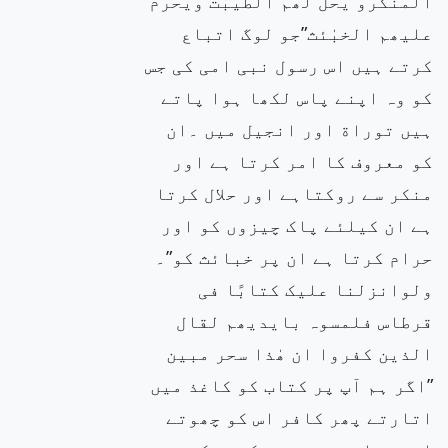
المنکرو یحل لھم الطیبٰت ویحرم
علیھم الخبٰئث”جو لوگ اتباع
کرتے ہیں اس رسول نبی امی کی جس
کو وہ اپنے پاس لکھا ہوا پاتے
ہیں توراة اور انجیل میں ۔ان
کو معروف کا امر کرتا ہے اور
منکر سے روکتاہے اور حلال کرتا
ہے ان کیلئے پاک چیزوں کو اور
حرام کرتا ہے ان پر خبائث کو”۔
ولوانزلنا علیک کتابًا فی
قرطاس فلمسوہ بایدیھم لقال
الذین کفروا ان ھٰذا سحر مبین
”اگر ہم آپ پر کتاب کو کاغذ میں
اتارتے پھر کافر اس کو چھوتے