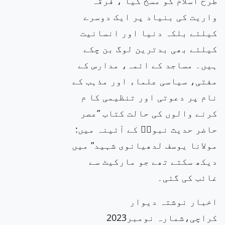
طرح اسلام کو مسخ کیا ، فرقہ
واریت کی بنیاد پر ایک دوسرے
کیلئے بلکہ دنیا اور انسانیت
کیلئے بھی بدترین لوگ بن چکے
ہیں۔ مساجد کے ائمہ، مدارس کے
مفتی، سیاسی علماء اور مذہب کے
نام پر دعوتی اور تنظیمی کا م
کرنے والوں کی حالت کتاب ”عصر
حاضر حدیث نبویۖ کے آئینہ میں:
مولانا یوسف لدھیانوی شہید” میں
دیکھ سکتے تھے جو مارکیٹ سے
غائب کی گئی۔
اخبار نوشتہ دیوار
کراچی،شمارہ نومبر2023