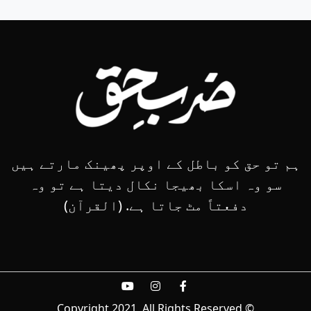
ہم تو حق کو باطل کے اوپر پھینک مارتے ہیں
سو وہ اسکا بھیجا نکال دیتا ہے تو وہ
دفعتاً مٹ جاتا ہے. (القرآن)
© Copyright 2021, All Rights Reserved