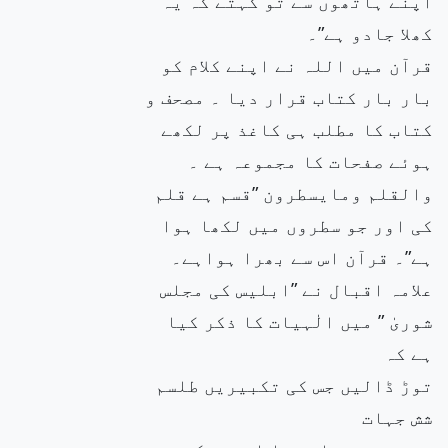
اپنے ہاتھوں سے تو کہتے کہ یہ
کھلا جادو ہے”۔
قرآن میں اللہ نے اپنے کلام کو
بار بار کتاب قرار دیا ۔ مصحف و
کتاب کا مطلب ہی کاغذ پر لکھے
ہوئے صفحات کا مجموعہ ہے ۔
والقلم ومایسطرون ”قسم ہے قلم
کی اور جو سطروں میں لکھا ہوا
ہے”۔ قرآن اس سے بھرا ہواہے۔
علامہ اقبال نے ”ابلیس کی مجلس
شوریٰ ” میں الٰہیات کا ذکر کیا
ہے کہ
توڑ ڈالیں جس کی تکبیریں طلسم
شش جہات