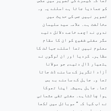
تھا کہ کیمرے کی تصویر میں عکس
کو جمادیا جاتا ہے اسلئے یہ وہ
تصویر نہیں جس کی حدیث میں
مخالفت ہے۔ علامہ سید سلیمان
ندوی نے اچھے خاصے دلائل دئیے
مگر مفتی شفیع کو ان کا مقام
معلوم نہیں تھا اسلئے جہالت کا
مظاہرہ کردیا اور ان لوگوں نے
ہتھیار ڈال دئیے، جو مولانا
آزاد انگریز کے سامنے ڈٹ جاتا
تھا وہ جاہل کے سامنے بے بس
تھا۔ جاہل ہمیشہ اپنا تھوکا
ہوا چاٹتاہے۔ مفتی تقی عثمانی
نے اب کہا کہ ” موبائل میں لکھا