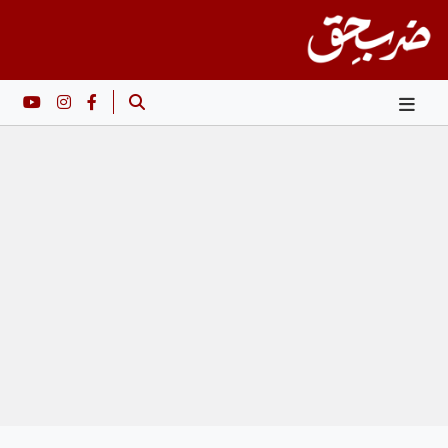
Ski
t
conten