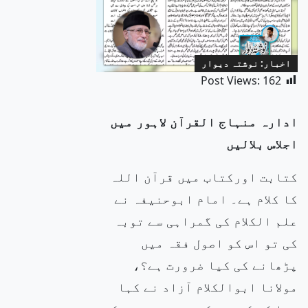
اخبار: نوشتہ دیوار
Post Views:
162
ادارہ منہاج القرآن لاہور میں
اجلاس بلالیں
کتابت اورکتاب میں قرآن اللہ
کا کلام ہے۔ امام ابوحنیفہ نے
علم الکلام کی گمراہی سے توبہ
کی تو اس کو اصول فقہ میں
پڑھانے کی کیا ضرورت ہے؟،
مولانا ابوالکلام آزاد نے کہا