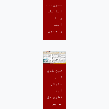
بلوچ۔۔۔
انا للہ
و انا
الیہ
راجعون
تین طلاق
کا وہ
حقیقی
اور
فطری حل
جس پر