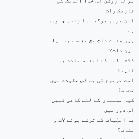
ہو نہ روشن اس خدا اندیش کی
تاریک رات
ابن مریم مرگیا یا زندہ جاوید
ہے
ہیں صفات ذاتِ حق حق سے جدا یا
عین ذات؟
کلام اللہ کے الفاظ حادث یا
قدیم؟
امت مرحوم کی ہے کس عقیدے میں
نجات!
کیا مسلمان کے لئے کافی نہیں
اس دور میں
یہ الہٰیات کے ترشے ہوئے لات و
منات؟