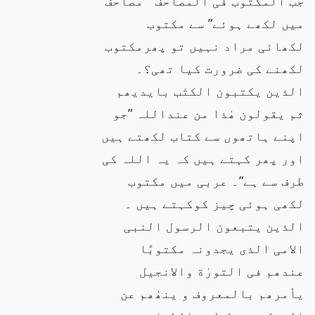
جب المکتوب فی المصاحف ” مصاحف
میں لکھے ہوئے” سے مکتوب
لکھائی مراد نہیں تو پھرمکتوب
لکھنے کی ضرورت کیا تھی؟۔
الذین یکتبون الکتٰب بایدیھم
ثم یقولون ھٰذا من عنداللہ ”جو
اپنے ہاتھوں سے کتاب لکھتے ہیں
اور پھر کہتے ہیں کہ یہ اللہ کی
طرف سے ہے”۔ عربی میں مکتوب
لکھی ہوئی چیز کوکہتے ہیں ۔
الذین یتبعون الرسول النبی
الامی الذی یجدونہ مکتوبًا
عندھم فی التورٰة والانجیل
یأمرھم بالمعروف و ینھٰھم عن