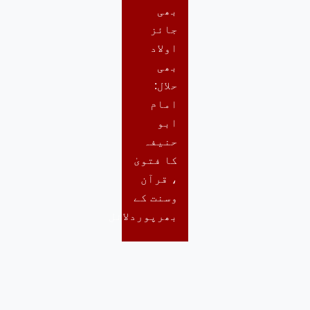
بھی
جائز
اولاد
بھی
حلال:
امام
ابو
حنیفہ
کا فتویٰ
، قرآن
وسنت کے
بھرپوردلائل