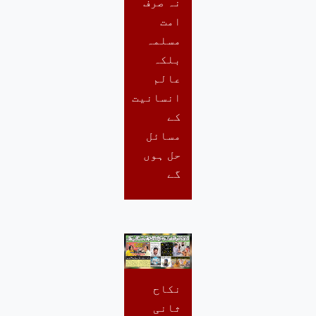
نہ صرف
امت
مسلمہ
بلکہ
عالم
انسانیت
کے
مسائل
حل ہوں
گے
نکاح
ثانی