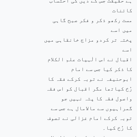
ہے حقیقت جس کے دیں کی احتساب
کائنات
مست رکھو ذکر و فکر صبح گاہی
میں اسے
پختہ تر کردو مزاج خانقاہی میں
اسے
اقبال نے اس الٰہیات علم الکلام
کا ذکر کیا جس سے امام
ابوحنیفہ نے توبہ کرکے فقہ کا
رُخ کیاتھا مگر اقبال کو اس فقہ
واصول فقہ کا پتہ نہیں جو
گمراہیوں سے مالامال ہے جس سے
توبہ کرکے امام غزالی نے تصوف
کا رُخ کیا۔