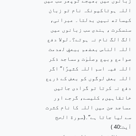
زبانوں میں بھیجے توپھر سب میں
اللہ ہوتاکیونکہ نام تو زبان
کیساتھ نہیں بدلتا۔ عبرانی،
سنسکرت ، ہندی سب زبانوں میں
الگ الگ نام نہ ہوتے؟۔لولا دفع
اللہ الناس بعضھم ببعضٍ لھدمت
صوامع وبیع وصلٰوٰت ومساجد ذکر
اللہ فیہ اسم اللہ کثیرًا” اگر
اللہ بعض لوگوں کو بعض کے ذریع
دفع نہ کرتا تو گرادی جاتیں
خانقاہیں، کلیسے، گرجے اور
مساجد جن میں اللہ کا نام کثرت
سے لیا جاتا ہے”۔(سورة الحج
آیت:40 )