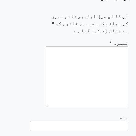
آپ کا ای میل ایڈریس شائع نہیں
کیا جائے گا۔
ضروری خانوں کو
*
سے نشان زد کیا گیا ہے
تبصرہ
*
نام