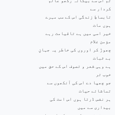
تم اس سے بیگانہ رکھو عالم
کردار سے
تابساطِ زندگی اس کے سب مہرے
ہوں مات
خیر اسی میں ہے تاقیامت رہے
مؤمن غلام
چھوڑ کر اوروں کی خاطر یہ جہانِ
بے ثبات
ہے وہی شعر و تصوف اس کے حق میں
خوب تر
جو چھپا دے اس کی آنکھوں سے
تماشائے حیات
ہر نفس ڈرتا ہوں اس امت کی
بیداری سے میں