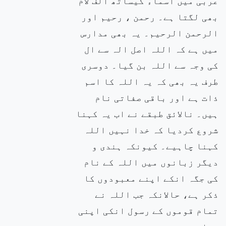
عربی میں اسماء کیساتھ الف لام
بھی لگتا ہے۔ رحمن ، رحیم اور
الرحمن الرحیم۔ یہ بھی مدارس
میں ہے کہ اللہ اصل الہ سے ال
کی وجہ سے اللہ بن گیا۔ دوسری
طرف یہ بھی کہ یہ اللہ کا اسم
ذات ہے اور باقی صفاتی نام
ہیں۔ نالائق طبقے نے اب یہ کہنا
شروع کردیا کہ خدا نہیں اللہ
کہنا چاہیے۔ کیونکہ ہندی و
دیگر زبانوں میں اللہ کے نام
کی جگہ انکے اپنے معبودوں کا
ذکر ہے، حالانکہ جب اللہ نے
تمام قوموں کے رسول انکی اپنی