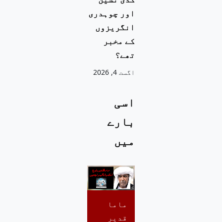
اور چوہدری
انگریزوں
کے مخبر
تھے؟
اگست 4, 2026
اسی
بارے
میں
ماما
قدیر