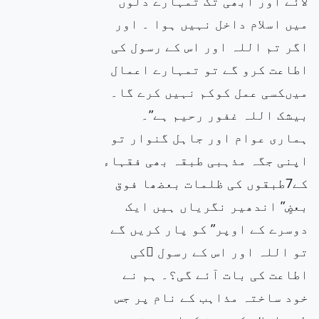
لائے اور ابھی تک تمہارے دلوں
میں اسلام داخل نہیں ہوا ۔ اور
اگر تم اللہ اور اس کے رسول کی
اطاعت کرو گے تو تمہارے اعمال
میںکسی عمل کوکم نہیں کرے گا۔
بیشک اللہ غفور رحیم ہے”۔
ہماری عوام اور جاہل گنوار تو
اپنی جگہ مذہبی طبقہ بھی فقہاء
کے7طبقوں کی ظلمات بعضھا فوق
بعضٍ” اندھیر نگریاں ہیں ایک
دوسرے کے اوپر” کو پار کریں گے
تو اللہ اور اس کے رسول ۖکی
اطاعت کی بات آئے گی؟۔ ہم نے
خود ساختہ مذاہب کے نام پر جس