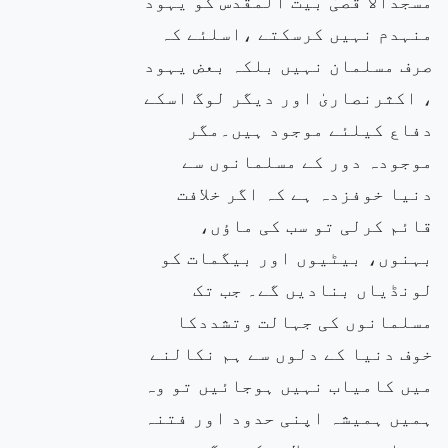
مسجدالا قصیٰ بیت المقدس کو یہود
منہدم نہیں کرسکتے ،اسلئے کہ
صرف مسلمان نہیں بلکہ بعض یہود
، اکثرنصاریٰ اور دیگر لوگ اسکے
دفاع کیلئے موجود ہیں۔مگر
موجودہ دور کے مسلمانوں سے
دنیا خوفزدہ ہے کہ اگر خلافت
قائم کرلی تو سب کی ماؤں،
بہنوں، بیٹیوں اور بیگمات کو
لونڈیاں بنادیں گے۔ جب تک
مسلمانوں کی جہالت وتشددکا
خوف دنیا کے دلوں سے ہم نکالنے
میں کامیاب نہیں ہوجائیں تو وہ
ہمیں ہمیشہ اپنی حدود اور فتنہ