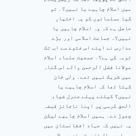
میں اسلام چاہیے یا نہیں؟۔ تو
کیا مسلمانوں کو یہ اختیار
حاصل ہے کہ وہ اسلام چاہیں یا
نہیں؟۔ جماعت اسلامی اور بڑے
مدارس نے اپنے اس فتوے سے اب تک
توبہ کی ہے؟۔ جمعیت علماء اسلام
مولانا فضل الرحمن والے اس گناہ
میں شریک نہیں تھے۔ ولی خان
کہتا تھا کہ اسلام چاہیے یا
نہیں؟ کیلئے پہلے جنرل ضیاء
الحق کرسی پر اپنا ناجائز قبضہ
چھوڑ دے۔ ہمیں اسلام چاہیے لیکن
یہ نہیں کہ جہاد افغانستان میں
ہو اور مالِ غنیمت منصورہ لاہور