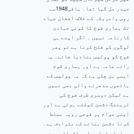
حیدر مل گیا تھا۔ باقی1948سے
روس وامریکہ کے خلاف افغان جہاد
تک ہماری فوج کا کوئی جہادی
کارنامہ نہیں ۔ اگر اپنے ہی
لوگوں کو فتح کرنا ہے تو پھر
فوج کو پولیس بنادیا جائے۔ یہ
رائے عامہ ہے اور ہماری قوم
ایسی بن چکی ہے کہ یہ پولیس کے
ہاتھوں سدھرنے والی بھی نہیں
ہے لیکن دوسری طرف فوج کی
ٹریننگ دشمن کیلئے ہوتی ہے اور
اپنی عوام پر فوجی رویہ مسلط
کرنا دشمن بنانے کے مترادف ہے۔
ہمارا سارا سیاسی اشرافیہ بھی