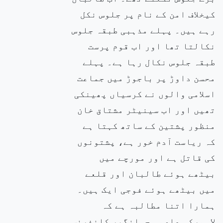
کیخلاف امن کے نام پر جلوس نکل
رہے ہیں۔ پہلے مذہبی طبقہ جلوس
نکالتا تھا اور اب قوم پرست
طبقہ جلوس نکال رہا ہے۔ پہلے
محسن داوڑ پر باجوڑ میں جماعت
اسلامی والوں نے کرسیاں پھینکی
تھیں اور اب سینیٹر مشتاق خان
منظور پشتین کے ساتھ کہتا ہے
کہ ریاست آدم خور ہے، پشتونوں
کی قاتل ہے اور مورچے میں
بیٹھے ہوئے طالبان اور قلعے
میں بیٹھے ہوئے فوجی ایک ہیں۔
ہمارا اتنا مطالبہ ہے کہ
لاہورکی عاصمہ جہانگیر کانفرنس