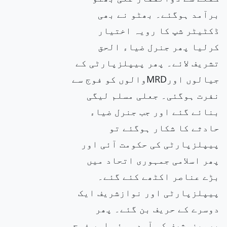
برآمد ہوگئے۔ بھٹو نے بھی
ڈکٹیٹر شپ کا رویہ اختیار
کرلیا پھر جنرل ضیاء الحق
تشریف لائے۔ پھر پیپلزپارٹی کے
جیالوں اورMRDوالوں کو فوج سے
نفرت ہوگئی۔ جعلی مسلم لیگی
بنائے گئے اور جب جنرل ضیاء
حادثے کا شکار ہوگئے تو
پیپلزپارٹی کی حکومت آئی اور
پھر اسلامی جمہوری اتحاد میں
بڑے عناصر اکٹھے کئے گئے۔
پیپلزپارٹی اور نوازشریف ایک
دوسرے کے حریف بن گئے۔ پھر
پرویزمشرف کی آمد ہوئی اور فوج