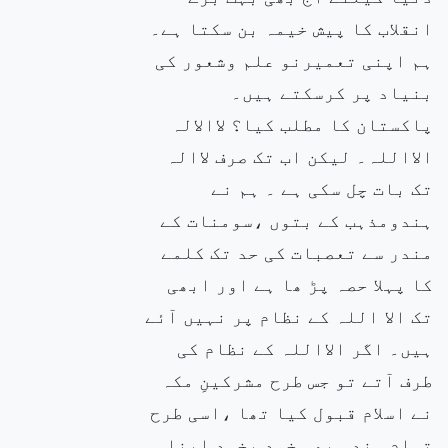
انقلاب کا پیش خیمہ بن سکتا ہے۔
ہم اپنی تعمیرنو علم وشعور کی
بنیاد پر کرسکتے ہیں۔
پاکستان کا مطلب کیا؟ لاالالہ
الااللہ۔ لیکن اب تک صرف لاالہ
تک بات چل سکی ہے ۔ ہم نے
ہندومذہب کے بتوں ،سومنات کے
مندر سے تعصبات کی حد تک کلمے
کا پہلا حصہ پڑ ھا ہے اور ابھی
تک الا اللہ کے نظام پر نہیں آئے
ہیں۔ اگر الااللہ کے نظام کی
طرف آتے تو جس طرح مشرکینِ مکہ
نے اسلام قبول کیا تھا ،اسی طرح
تمام ہندو بھی خود بخود اپنا