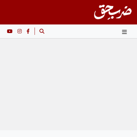
Ski
t
conten