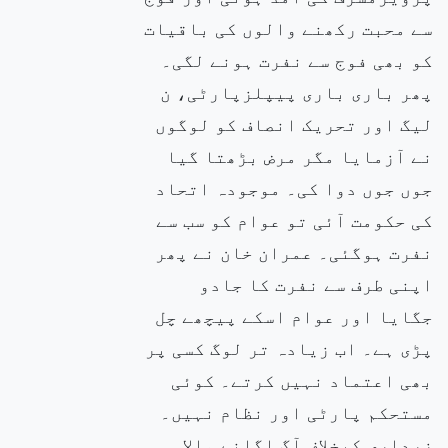
سے محبت رکھنے والوں کی باقیات
کو بھی فوج سے نفرت ہونے لگی۔
پھر باری باری پیپلزپارٹی، ن
لیگ اور تحریک انصاف کو لوگوں
نے آزمایا مگر مرض بڑھتا گیا
جوں جوں دوا کی۔ موجودہ اتحاد
کی حکومت آئی تو عوام کو سب سے
نفرت ہوگئی۔ عمران خان نے پھر
اپنی طرف سے نفرت کا جادو
جگایا اور عوام اسکے پیچھے چل
پڑی ہے۔ اب زیادہ تر لوگ کسی پر
بھی اعتماد نہیں کرتے۔ کوئی
مستحکم پارٹی اور نظام نہیں۔
زرداری کیخلاف آگ اگلنے والا