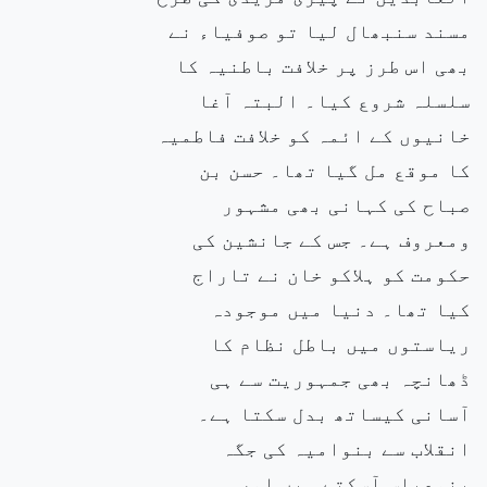
مسند سنبھال لیا تو صوفیاء نے
بھی اس طرز پر خلافت باطنیہ کا
سلسلہ شروع کیا۔ البتہ آغا
خانیوں کے ائمہ کو خلافت فاطمیہ
کا موقع مل گیا تھا۔ حسن بن
صباح کی کہانی بھی مشہور
ومعروف ہے۔ جس کے جانشین کی
حکومت کو ہلاکو خان نے تاراج
کیا تھا۔ دنیا میں موجودہ
ریاستوں میں باطل نظام کا
ڈھانچہ بھی جمہوریت سے ہی
آسانی کیساتھ بدل سکتا ہے۔
انقلاب سے بنوامیہ کی جگہ
بنوعباس آسکتے ہیں اور