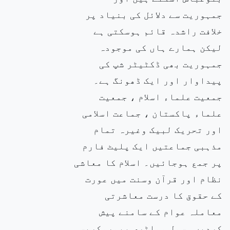
جمہوریت سے دلائل کی بنیاد پر
خلافت راشدہ قائم ہوسکتی ہے
لیکن ہمارے ہاں کی موجودہ
جمہوریت بھی ڈکٹیٹر شپ کی
پیداوار اور ایک ڈھونگ ہے۔
جمعیت علماء اسلام ، جمعیت
علماء پاکستان ، جماعت اسلامی
اور تحریک لبیک وغیرہ تمام
مذہبی جماعتیں ایک پلیٹ فارم
پر جمع ہوجائیں۔ اسلام کا معاشی
نظام اور قرآن وسنت میں عورت
کے حقوق کا درست معاشرتی
معاملہ عوام کے سامنے پیش
کردیں۔ سول وملٹری بیوروکریسی