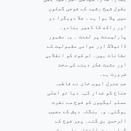
بقول شیخ رشید کے فوجی گملوں
میں پلا ہوا ہے ۔ جلا دو،گرا دو
اور راکھ کا ڈھیر بنادو۔
پارلیمنٹ پر لعنت ۔ یہ مشہور
ڈائیلاگ اور عوامی مقبولیت کے
نشانات ہیں۔ اس قوم کو انقلابی
اور مثبت فکر دینے کی سخت
ضرورت ہے۔
جب جنرل ایوب خان نے فاطمہ
جناح کو غدار کہہ دیا تو اصلی
مسلم لیگیوں کو فوج سے نفرت
ہوگئی۔ وہ بنگلہ دیش کے مجیب
الرحمن بن گئے۔ پھر فوج کے
گملے سے ذوالفقار علی بھٹو