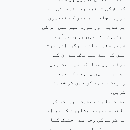
کرام کی تائید بھی فرمائی ہے۔
سورہ مجادلہ ، بدر کے قیدیوں
پر فدیہ اور سورہ عبس میں اس کی
بہترین مثالیں ہیں۔ قرآن سے
شیعہ سنی اسلئے روگردانی کرتے
ہیں کہ بعض معاملات سے ان کے
فرقے اور مسالک ملیامیٹ ہیں
اور وہ نہیں چاہتے کہ فرقہ
واریت سے ہٹ کر دین کی خدمت
کریں۔
حضرت علی نے حضرت ابوبکر کی
خلافت سے درست مشاورت کا حق ادا
نہ کرنے کی وجہ سے اختلاف کیا
تھا۔ چونکہ انصار و قریش میں