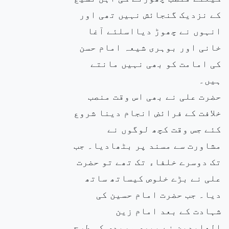
کے نزدیک گنجائش نہیں تھی اور
انہوں نے چھوڑ دیااسلئے آغا
خانی اور بوہری شیعہ امام حسن
کی امامت کو بھی نہیں مانتے
ہیں۔
حضرت علی نے بھی اس وقت منصب
خلافت کے فرائض انجام دینا شروع
کئے جس وقت کچھ لوگوں نے
مشاورت سے مسند پر بٹھادیا۔ جب
تک دوسرے خلفاء تک تھے تو حضرت
علی نے بڑے خلوص کیساتھ ساتھ
دیا۔ جب حضرت امام حسین کی
شہادت کے بعد امام زین
العابدین نے پیری مریدی کی طرح