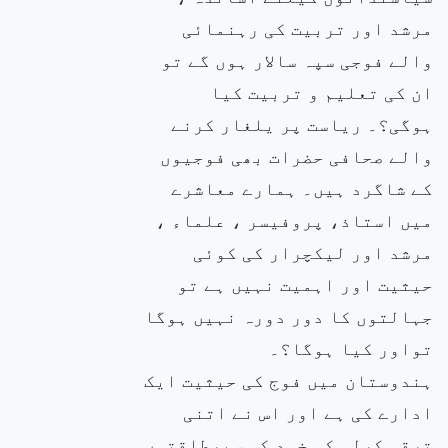
مرشد اور تربیت کی رہنمائی
والے فوجی سپہ سالار ہوں گے تو
ان کی تعلیم و تربیت کیا
ہوگی؟۔ ریاست پر یلغار کرنے
والے صحافی حضرات بھی فوجیوں
کے شاگرد ہیں۔ ہمارے معاشرے
میں استاذ، پروفیسر ، علماء ،
مرشد اور لیکچرار کی کوئی
حیثیت اور اہمیت نہیں ہے تو
جہالتوں کا دور دورہ نہیں ہوگا
تواور کیا ہوگا؟۔
ہندوستان میں فوج کی حیثیت ایک
ادارے کی ہے اور اس نے اتنی
ترقی کرلی کہ خود کو سپرطاقتوں