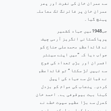
سے عمران خان کی نفرت اور پھر
عمران خان پر فائرنگ تک معاملہ
پہنچ گیا۔
جب1948میں جہاد کشمیر
پرپاکستانی انگریز آرمی چیف
نے قائداعظم محمدعلی جناح کو
جواب دیا کہ ”میں اپنے سینئر
افسران اور بڑی تعداد کی فوج
سے نہیں لڑ سکتا ” تو قائداعظم
نے قبائل سے جہاد کی اپیل
کردی۔ پنجاب کی عوام کو بزدل
کہنا بہت بیوقوفی ہے۔ احمد خان
کھرل سے بڑا عظیم سپوت خطے نے
نہیں پیدا کیا ہے لیکن ہمارے