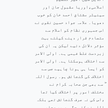
اسلامی،اوریا مقبول جان اور
سینیٹر مشتاق احمد خان کو خوب
دھویا۔ علامہ جواد حسین نقوی نے
اس جمہوری نظام کو اسلام سے
متصادم قرار دینے کیلئے بہت
مؤثر دلائل دئیے لیکن یہ ان کی
زبردست غلط فہمی ہے۔ اولی الامر
سے اختلاف ہوسکتا ہے۔ اولی الامر
کو ایسا ہی ہونا چاہیے جس سے
اختلاف کی گنجائش ہو۔ رسول اللہ
ۖ سے بھی جن صحابہ کرام نے
مختلف امور پر اختلاف کیا تھا
،اس کی نہ صرف گنجائش تھی بلکہ
اللہ نے کئی جگہوں پر صحابہ