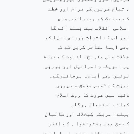
، تمام صوبوں کی عوام اور خطے
کے ممالک کو ہمارا جمہوری
اسلامی انقلاب بہت پسند آئے گا
اور اس کے اثرات پوردی دنیا کو
بھی ایسا متأثر کریں گے کہ
خلافت علی منہاج النبوت کے قیام
پر امریکہ، اسرائیل اور یورپی
یونین بھی آمادہ ہوجائیںگے۔
عورت کے ٹھوس حقوق سے پوری
دنیا میں عورت کا ووٹ اسلام
کیلئے استعمال ہوگا۔
پہلے امریکہ کیخلاف اور طالبان
کے حق میں پختونخوا ہ کے اندر
بڑے جلوس نکلتے تھے۔ اب طالبان