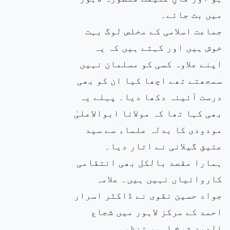
میں بٹ جائے۔
جماعت اسلامی کے مخلص لوگ بہت
خوش ہیں اور کہتے ہیں کہ یہ
اپنے علاوہ کسی کو مسلمان نہیں
سمجھتے تھے اچھا کیا ان کو بھی
درست آئینہ دکھا دیا۔ پہلے یہ
بھی کہا تھا کہ مولانا ابوالاعلیٰ
مودودی کا بدلہ علماء سے سید
عتیق گیلانی نے اتار دیا۔
ہمارا مقصد بالکل بھی انتقامی
کاروائیاں نہیں ہیں۔ علامہ
جواد حسین نقوی نے ڈاکٹر اسرار
احمد کے مرکز لاہور میں شجاع
الدین شیخ امیر تنظیم