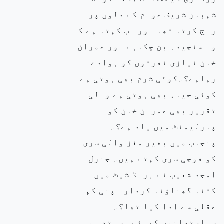
شہباز شریف عوام کے دلوں پر
راج کرتا تھا اور اب کہتا ہے کہ
وہ سنجیدہ بن چکاہے اور عمران
خان نیازی نفرتوں کو ہوادے
رہاہے؟۔کوئی شرم بھی ہوتی ہے
کوئی حیاء بھی ہوتی ہے والی
تقریر بھی عمران خان کو
پارلیمنٹ میں یاد ہے؟۔
پنجاب میں بغیر مغز والی سری
کو فوجی سری کہتے ہیں۔ جنرل
امجد شعیب نے براڈ شیٹ میں
کتنا گھناؤنا کردار اپنی کم
عقلی سے ادا کیا تھا؟۔
سیاستدانوں کیلئے اساتذہ ،