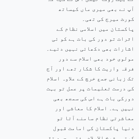
آپ نے بھی میری ماں کیساتھ
کورٹ میرج کی تھی۔
پاکستان میں اسلامی نظام کے
اثرات تو دور کی بات ہے کو ئی
اشارات بھی دکھائی نہیں دئیے۔
مولوی خود بھی اسلام سے دور
فرقہ واریت کا شکار تھے اور آج
تک زبانی جمع خرچ کے علاوہ اسلام
کی درست تعلیمات پر عمل تو بہت
دورکی بات ہے اس کی سمجھ بھی
نہیں ہے۔ اسلام کا معاشی اور
معاشرتی نظام سامنے آتا تو
دنیا پاکستان کی امامت قبول
کرتی۔ شیخ الاسلام مفتی محمد تقی