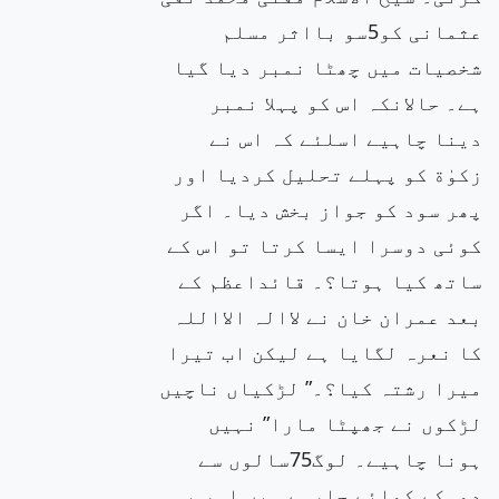
عثمانی کو5سو بااثر مسلم
شخصیات میں چھٹا نمبر دیا گیا
ہے۔ حالانکہ اس کو پہلا نمبر
دینا چاہیے اسلئے کہ اس نے
زکوٰة کو پہلے تحلیل کردیا اور
پھر سود کو جواز بخش دیا۔ اگر
کوئی دوسرا ایسا کرتا تو اس کے
ساتھ کیا ہوتا؟۔ قائداعظم کے
بعد عمران خان نے لاالہ الااللہ
کا نعرہ لگایا ہے لیکن اب تیرا
میرا رشتہ کیا؟۔” لڑکیاں ناچیں
لڑکوں نے جھپٹا مارا” نہیں
ہونا چاہیے۔ لوگ75سالوں سے
دھوکے کھائے جارہے ہیں اور یہ