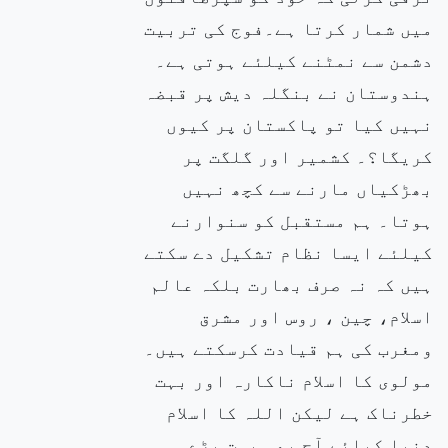
میں شمار کرتا ہے۔فوج کی تربیت
دشمن سے نمٹنے کیلئے ہوتی ہے۔
ہندوستان نے بنگلہ دیش پر قبضہ
نہیں کیا تو پاکستان پر کیوں
کریگا؟۔ کشمیر اور گلگت پر
بھڑکیاں مارنے سے کچھ نہیں
ہوتا۔ ہم مستقبل کو سنوارنے
کیلئے ایسا نظام تشکیل دے سکتے
ہیں کہ نہ صرف بھارت بلکہ عالم
اسلام، چین ، روس اور مشرق
ومغرب کی ہم قیادت کرسکتے ہیں۔
مولوی کا اسلام ناکارہ اور بہت
خطرناک ہے لیکن اللہ کا اسلام
دنیا کیلئے آج بھی بہت بڑے