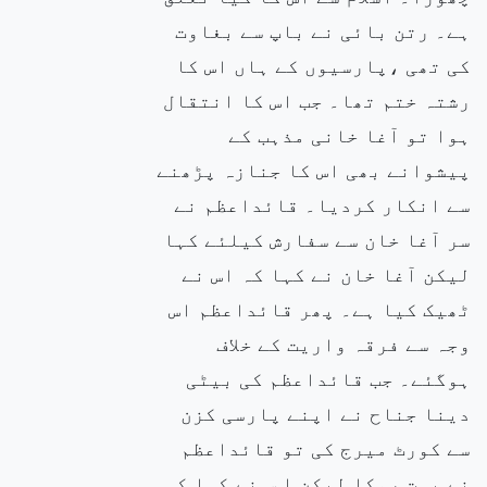
ہے۔ رتن بائی نے باپ سے بغاوت
کی تھی ،پارسیوں کے ہاں اس کا
رشتہ ختم تھا۔ جب اس کا انتقال
ہوا تو آغا خانی مذہب کے
پیشوانے بھی اس کا جنازہ پڑھنے
سے انکار کردیا۔ قائداعظم نے
سر آغا خان سے سفارش کیلئے کہا
لیکن آغا خان نے کہا کہ اس نے
ٹھیک کیا ہے۔ پھر قائداعظم اس
وجہ سے فرقہ واریت کے خلاف
ہوگئے۔ جب قائداعظم کی بیٹی
دینا جناح نے اپنے پارسی کزن
سے کورٹ میرج کی تو قائداعظم
نے بہت روکا لیکن ا س نے کہا کہ