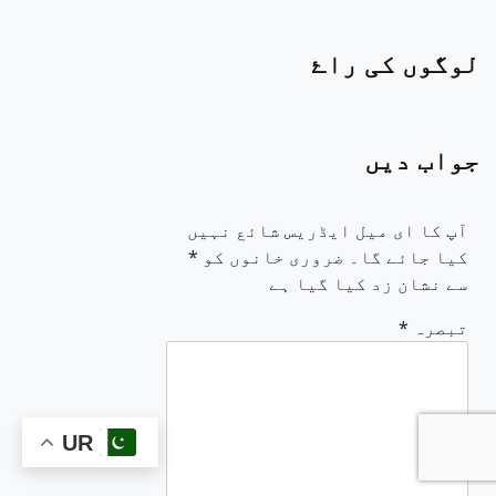
لوگوں کی راۓ
جواب دیں
آپ کا ای میل ایڈریس شائع نہیں
کیا جائے گا۔
ضروری خانوں کو
*
سے نشان زد کیا گیا ہے
تبصرہ
*
UR