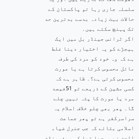
سلسلہ جاری رہا تو پاکستان کے
حالات بہت زیادہ بدسے بدترین حد
تک پہنچ سکتے ہیں۔
اگر ٹرانس جینڈر بل میں ایک
ہیجڑے کو یہ اختیار دینا غلط
ہے کہ وہ خود کو مرد کی طرف
مائل محسوس کرتا ہے یا عورت
محسوس کرتی ہے؟۔ ظاہر ہے کہ
کسی مشین کے ذریعے تو 51فیصد
مرد یا عورت کا پتہ نہیں چلے
گا۔ پھر بھی چلو خلاف اسلام یہ
سراسرکفر ہے تو پھر جماعت
اسلامی بتائے کہ جب جنرل ضیاء
الحق نے پوچھا تھا کہ ریفرینڈم