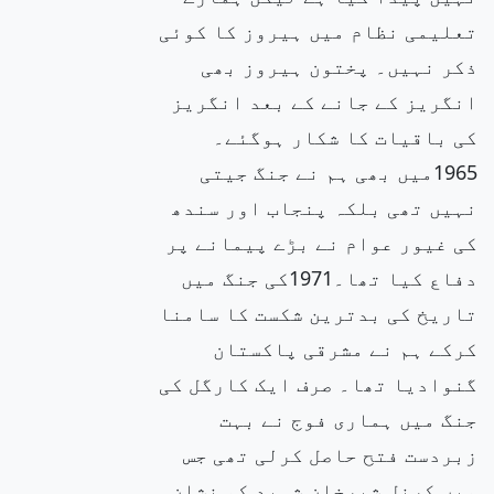
تعلیمی نظام میں ہیروز کا کوئی
ذکر نہیں۔ پختون ہیروز بھی
انگریز کے جانے کے بعد انگریز
کی باقیات کا شکار ہوگئے۔
1965میں بھی ہم نے جنگ جیتی
نہیں تھی بلکہ پنجاب اور سندھ
کی غیور عوام نے بڑے پیمانے پر
دفاع کیا تھا۔1971کی جنگ میں
تاریخ کی بدترین شکست کا سامنا
کرکے ہم نے مشرقی پاکستان
گنوادیا تھا۔ صرف ایک کارگل کی
جنگ میں ہماری فوج نے بہت
زبردست فتح حاصل کرلی تھی جس
میں کرنل شیرخان شہید کو نشان