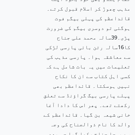
مذہب چھوڑ کر اسلام قبول کرتے۔
قائداعظم کی پہلی بیگم فوت
ہوگئی تو دوسری بیگم کی ضرورت
پڑی۔39سالہ محمد علی جناح
کا16سالہ رتن بائی پارسی لڑکی
سے معاشقہ ہوا۔ پارسی مذہب کی
تعلیمات میں یہ بات شامل ہے کہ
کسی اہل کتاب سے ان کا نکاح
نہیں ہوسکتا۔ قائداعظم بھی
پہلے پارسی بیگ گراؤنڈ سے تعلق
رکھتے تھے۔ پھر اس کا دادا آغا
خانی شیعہ بن گیا۔ قائداعظم کے
والد کا نام ذوالجناح کی وجہ
سے پوجا جناح رکھا گیا جو بعد