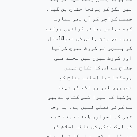
میں بگڑ کر پونجا جناح بن گیا۔
جیسے کراچی کو آج بھی ہمارے
کچھ مہاجر بھائی کرانچی بولتے
ہیں۔ جب رتن بائی کی عمر18سال
کو پہنچی تو کورٹ میرج کرلیا
اور کورٹ میرج میں محمد علی
جناح سے اس کا نکاح نہیں
ہوسکتا تھا اسلئے جناح کو
تحریری طور پر لکھ کر دینا
پڑگیا کہ میرا کسی کتاب مذہبی
سے کوئی تعلق نہیں ہے۔ یہ وجہ
تھی کہ احراری طعنے دیتے تھے
کہ ایک لڑکی کی خاطر اسلام کو
چھوڑا۔ اسلام سے اس کا کیا تعلق