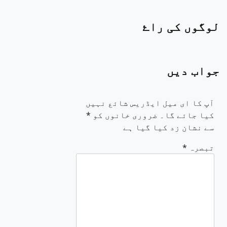
لوگوں کی راۓ
جواب دیں
آپ کا ای میل ایڈریس شائع نہیں
کیا جائے گا۔
ضروری خانوں کو
*
سے نشان زد کیا گیا ہے
تبصرہ
*