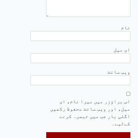
نام
ای میل
ویب‌ سائٹ
اس براؤزر میں میرا نام، ای
میل، اور ویب سائٹ محفوظ رکھیں
اگلی بار جب میں تبصرہ کرنے
کےلیے۔