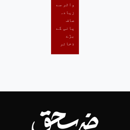
واٹر سے
زیادہ
صاف
پانی کے
بڑے
ذخائر