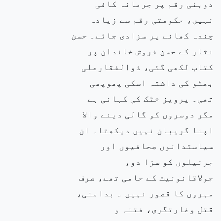
دوبئی رقم پر جرمانہ کافی
نہیں، حکومتی رقم سے زیادہ
چندہ کھانے پر سزادی جائے۔ حسن
نثار کے حسن فروش خاندان پر
کتاب لکھی گئی، ذوالفقارعلی
بھٹو کی داشتہ اسکی پھوپھی
تھی۔ پرویز خٹک کی کہانی ہے
مگر دوسروں کو گالی دینے والا
اپنا گریبان نہیں دیکھتا۔ ان
سیاستدانوں صحافیوں اور
جرنیلوں کو سزا دو،
جولاقانونیت کے حامی تھے، صرف
مہروں کا قصور نہیں ۔ بدامنی،
قتل وغارتگری، فتنہ و