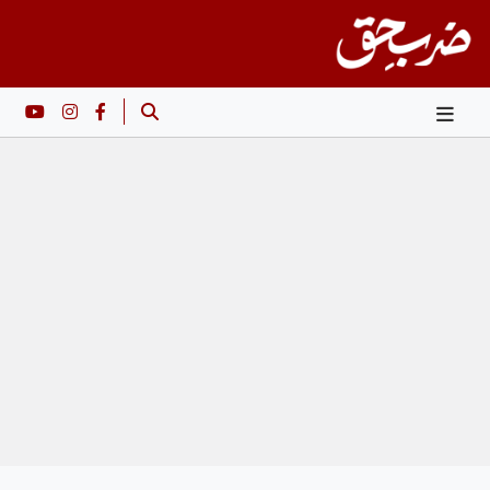
Ski
t
conten