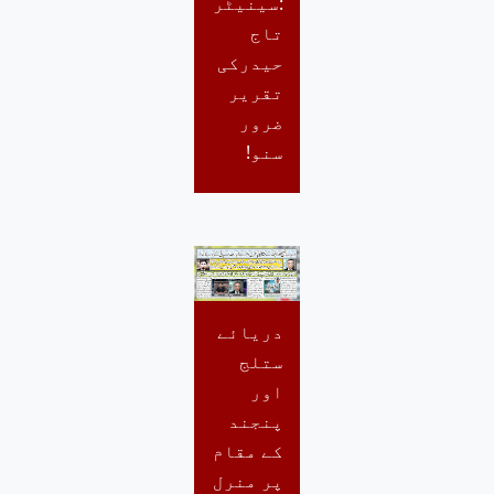
:سینیٹر
تاج
حیدرکی
تقریر
ضرور
سنو!
دریائے
ستلج
اور
پنجند
کے مقام
پر منرل