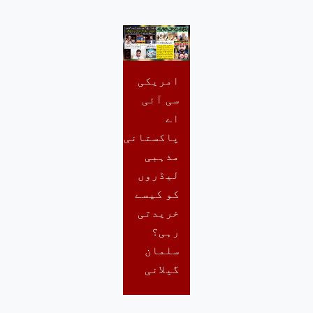
امریکی
سی آئی
اے
پاکستانی
مذہبی
لیڈروں
کو کیسے
خریدتی
رہی؟
سلمان
گیلانی