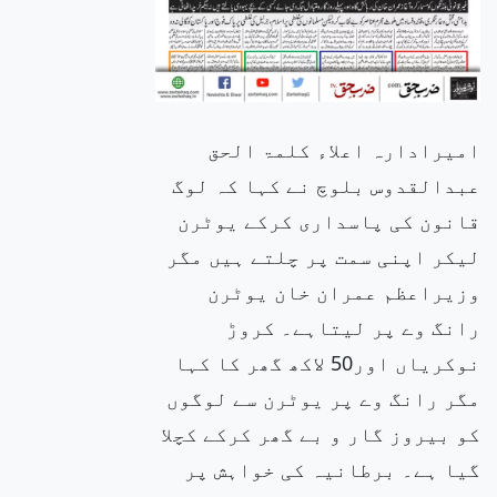
امیرادارہ اعلاء کلمۃ الحق
عبدالقدوس بلوچ نے کہا کہ لوگ
قانون کی پاسداری کرکے یوٹرن
لیکر اپنی سمت پر چلتے ہیں مگر
وزیراعظم عمران خان یوٹرن
رانگ وے پر لیتاہے۔ کروڑ
نوکریاں اور50 لاکھ گھر کا کہا
مگر رانگ وے پر یوٹرن سے لوگوں
کو بیروز گار و بے گھر کرکے کچلا
گیا ہے۔ برطانیہ کی خواہش پر