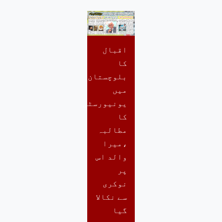
اقبال
کا
بلوچستان
میں
یونیورسٹی
کا
مطالبہ
،میرا
والد اس
پر
نوکری
سے نکالا
گیا