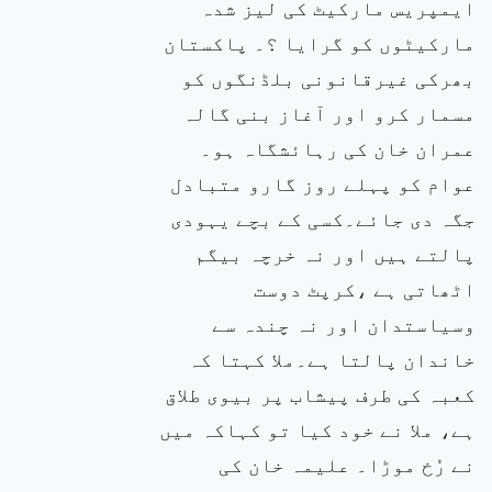
ایمپریس مارکیٹ کی لیز شدہ
مارکیٹوں کو گرایا ؟۔ پاکستان
بھرکی غیرقانونی بلڈنگوں کو
مسمار کرو اور آغاز بنی گالہ
عمران خان کی رہائشگاہ ہو۔
عوام کو پہلے روز گارو متبادل
جگہ دی جائے۔کسی کے بچے یہودی
پالتے ہیں اور نہ خرچہ بیگم
اٹھاتی ہے ،کرپٹ دوست
وسیاستدان اور نہ چندہ سے
خاندان پالتا ہے۔ملا کہتا کہ
کعبہ کی طرف پیشاب پر بیوی طلاق
ہے، ملا نے خود کیا تو کہاکہ میں
نے رُخ موڑا۔ علیمہ خان کی