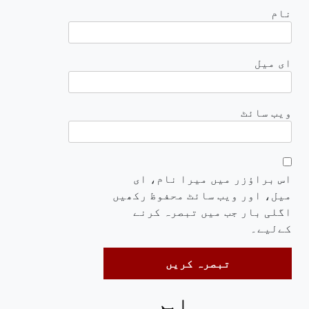
نام
ای میل
ویب‌ سائٹ
اس براؤزر میں میرا نام، ای
میل، اور ویب سائٹ محفوظ رکھیں
اگلی بار جب میں تبصرہ کرنے
کےلیے۔
اہم