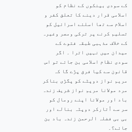
کے سودی بینکوں کے نظام کو
اسلامی قرار دینے کا تعلق کفر و
اسلام سے تھا اسلئے اسرائیل کو
تسلیم کرنے پر ترکی ومصر وغیرہ
کے خلاف مذہبی طبقہ فتوے کے
میدان میں نہیں اترا ۔ اگر
سودی نظام اسلامی بن جائے تو اس
قانون سے کیا فرق پڑے گا کہ
مریم نواز دوپٹے کو پگڑی بناکر
مرد مولانا مریم نواز شریف زندہ
باد اور مولانا اپنے رومال کو
سر سے اُتارکر دوپٹہ بنالے اور
بی بی فضلہ الرحمن زندہ باد بن
جائے؟۔