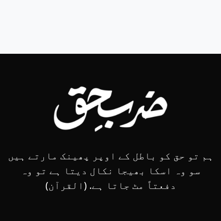
ہم تو حق کو باطل کے اوپر پھینک مارتے ہیں
سو وہ اسکا بھیجا نکال دیتا ہے تو وہ
دفعتاً مٹ جاتا ہے. (القرآن)