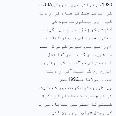
1980کی دہائی میں امریکیCIAکے
کرائے کی جنگ کو جہاد قرار دیا
گیا اور بینکوں سے سود کی
کٹوتی کو زکوٰة قرار دیا گیا۔
مفتی محمود اس پر پان کھلانے
اور حلق میں خصوصی گولی ڈالنے
سے شہید ہو گئے ۔ مولانا فضل
الرحمن اس کو ”شراب کی بوتل پر
آب زم زم کا لیبل ”قرار دیتا
تھا۔ مولانا نے1996میں
بینظیربھٹو حکومت میں شمولیت
کی تو جمعیت کے علماء کو زکوٰة
کمیٹی کا چیئرمین بنایا۔ شراب
کی بوتل شراب طہور بن گئی۔