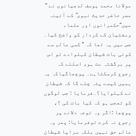
مولانا محمد یوسف لدھیانوی نے ”
عصر حاضر حدیث نبوی ۖ کے آئینہ
میں”حکمرانوں اور علماء
ومفتیان کے کردار کو واضح کیا۔
جس میں یہ تھا کہ ” کسی عالم سے
کوئی بات شیطان کہلوادے تو اس
پر برگشتہ مت ہو، اسلئے کہ
رجوع کرسکتاہے۔ پوچھاگیاکہ یہ
ہمیں کیسے پتہ چلے گا کہ شیطان
نے کہلوایا؟۔فرمایا : جب لوگوں
کو تعجب ہو کہ کیا بات کی ؟،
پوچھا :اگر وہ توجہ دلانے پر
رجوع نہ کرے توفرمایا: پھر وہ
عالم حق نہیں بلکہ سراپا شیطان