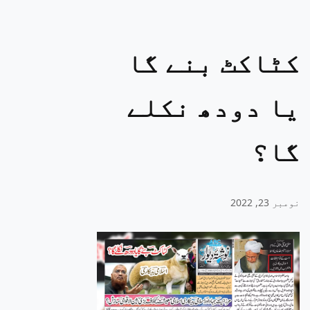
کٹاکٹ بنے گا
یا دودھ نکلے
گا؟
نومبر 23, 2022