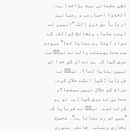
تقی عثمانی بہت بڑاخدا ہے۔
اتخذوا احبارھم و رھبانہم
ارباباً من دون اللہ”انہوں نے
اپنے علماء ومشائخ کواللہ کے
سواء اپنا رب بنایا تھا” یہودی
سے صحابیبننے والے نے نبیۖ سے
عرض کیا کہ ہم نے ان کو خدا تو
نہیں بنایا تھا؟۔ نبیۖ نے
فرمایا : کیا انکے حلال کردہ
حرام کو حلال نہیں سمجھا؟،
صحابی نے عرض کیا : یہ تو ہم
کرتے تھے۔ نبیۖ نے فرمایا کہ
”یہی تو رب بنانا ہے”۔ صحیح
بخاری ومسلم۔ جامعہ بنوری