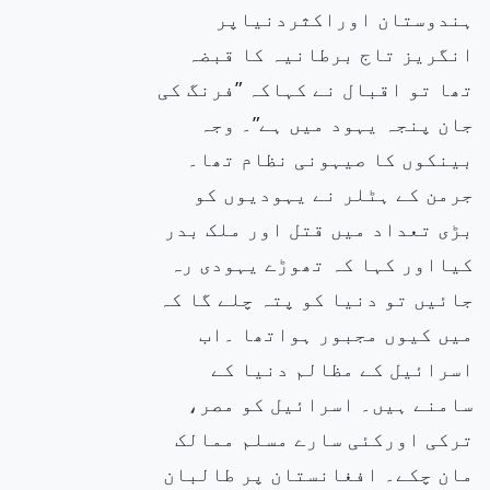
ہندوستان اوراکثردنیاپر
انگریز تاج برطانیہ کا قبضہ
تھا تو اقبال نے کہاکہ ”فرنگ کی
جان پنجہ یہود میں ہے”۔ وجہ
بینکوں کا صیہونی نظام تھا۔
جرمن کے ہٹلر نے یہودیوں کو
بڑی تعداد میں قتل اور ملک بدر
کیااور کہا کہ تھوڑے یہودی رہ
جائیں تو دنیا کو پتہ چلے گا کہ
میں کیوں مجبور ہواتھا ۔اب
اسرائیل کے مظالم دنیا کے
سامنے ہیں۔ اسرائیل کو مصر،
ترکی اورکئی سارے مسلم ممالک
مان چکے۔ افغانستان پر طالبان