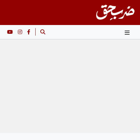
Ski
t
conten