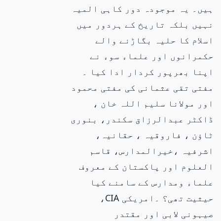
ہیں۔ یہ موجودہ دور کاہی المیہ
نہیں بلکہ تاریخ کے ہردور میں
اسلام کا حلیہ بگاڑنے والے
حکمرانوں اور علماء سوء نے
اپنا بھرپور کردار ادا کیا ۔
مفتی تقی عثمانی کی مفتی محمود
اور مولانا سلیم اللہ خان ،
ڈاکٹر عبدالرزاق سکندر، بنوری
ٹاؤن ، فاروقیہ ، حقانیہ،
اشرفیہ ،خیرالمدارس، قاسم
العلوم اور پاکستان کے معروف
علماء ومدارس کے سامنے کیا
حیثیت تھی؟ ۔امریکی CIA،
صیہونی لابی اور مقتدر