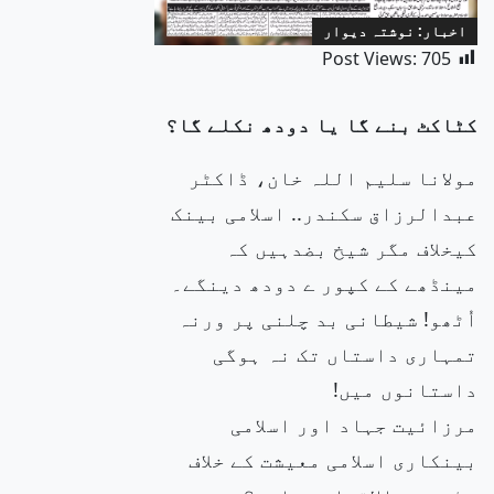
اخبار: نوشتہ دیوار
Post Views:
705
کٹاکٹ بنے گا یا دودھ نکلے گا؟
مولانا سلیم اللہ خان، ڈاکٹر
عبدالرزاق سکندر.. اسلامی بینک
کیخلاف مگر شیخ بضدہیں کہ
مینڈھے کے کپور ے دودھ دینگے۔
اُٹھو! شیطانی بد چلنی پر ورنہ
تمہاری داستاں تک نہ ہوگی
داستانوں میں!
مرزائیت جہاد اور اسلامی
بینکاری اسلامی معیشت کے خلاف