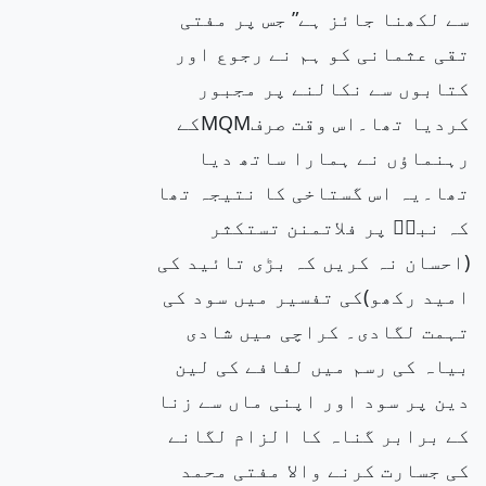
سے لکھنا جائز ہے” جس پر مفتی
تقی عثمانی کو ہم نے رجوع اور
کتابوں سے نکالنے پر مجبور
کردیا تھا۔اس وقت صرفMQMکے
رہنماؤں نے ہمارا ساتھ دیا
تھا۔یہ اس گستاخی کا نتیجہ تھا
کہ نبیۖ پر فلاتمنن تستکثر
(احسان نہ کریں کہ بڑی تائید کی
امید رکھو)کی تفسیر میں سود کی
تہمت لگادی۔ کراچی میں شادی
بیاہ کی رسم میں لفافے کی لین
دین پر سود اور اپنی ماں سے زنا
کے برابر گناہ کا الزام لگانے
کی جسارت کرنے والا مفتی محمد