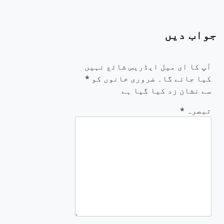
جواب دیں
آپ کا ای میل ایڈریس شائع نہیں
کیا جائے گا۔
ضروری خانوں کو
*
سے نشان زد کیا گیا ہے
تبصرہ
*