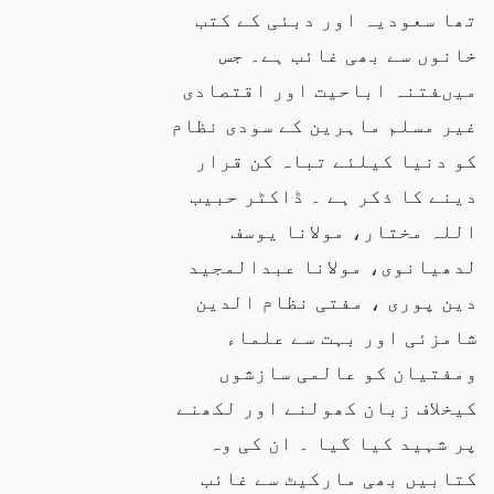
تھا سعودیہ اور دبئی کے کتب
خانوں سے بھی غائب ہے۔ جس
میںفتنہ اباحیت اور اقتصادی
غیر مسلم ماہرین کے سودی نظام
کو دنیا کیلئے تباہ کن قرار
دینے کا ذکر ہے ۔ ڈاکٹر حبیب
اللہ مختار، مولانا یوسف
لدھیانوی، مولانا عبدالمجید
دین پوری ، مفتی نظام الدین
شامزئی اور بہت سے علماء
ومفتیان کو عالمی سازشوں
کیخلاف زبان کھولنے اور لکھنے
پر شہید کیا گیا ۔ ان کی وہ
کتابیں بھی مارکیٹ سے غائب