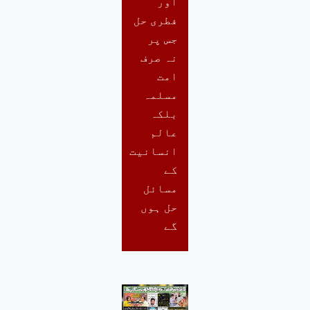
اور
فطری حل
جس پر
نہ صرف
امت
مسلمہ
بلکہ
عالم
انسانیت
کے
مسائل
حل ہوں
گے