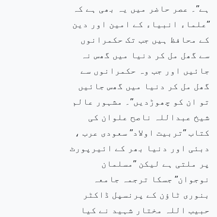
ہے”۔ عصر حاضر میں یہ بھی ہے کہ
”علماء انبیاء کے امین اور دین
کے محافظ ہیں جب تک حکمرانوں
سے گھل مل کر دنیا میں گھس نہ
جائیں اور جب وہ حکمرانوں سے
گھل مل کر دنیا میں گھس جائیں
تو ان کو چھوڑدیں”۔ مشہور عالم
شیخ عبداللہ ناصح علوان کی
کتاب ”تربیت اولاد” سعودی عرب ،
دبئی اور دنیا بھر کے ائیرپورٹ
پر ملتی ہے لیکن ”مسلمان
نوجوان” جسکا ترجمہ جامعہ
بنوری ٹاؤن کے پرنسپل ڈاکٹر
حبیب اللہ مختار شہید نے کیا