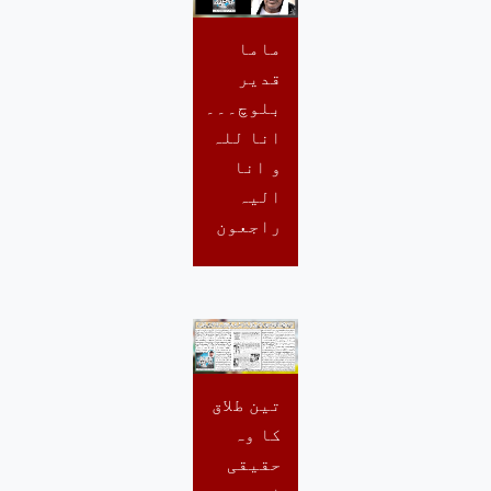
ماما
قدیر
بلوچ۔۔۔
انا للہ
و انا
الیہ
راجعون
تین طلاق
کا وہ
حقیقی