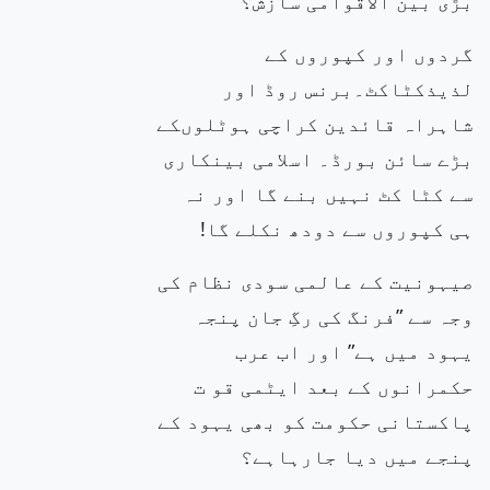
بڑی بین الاقوامی سازش؟
گردوں اور کپوروں کے
لذیذکٹاکٹ۔برنس روڈ اور
شاہراہ قائدین کراچی ہوٹلوںکے
بڑے سائن بورڈ۔ اسلامی بینکاری
سے کٹا کٹ نہیں بنے گا اور نہ
ہی کپوروں سے دودھ نکلے گا!
صیہونیت کے عالمی سودی نظام کی
وجہ سے ”فرنگ کی رگِ جان پنجہ
یہود میں ہے” اور اب عرب
حکمرانوں کے بعد ایٹمی قو ت
پاکستانی حکومت کو بھی یہود کے
پنجے میں دیا جارہاہے؟