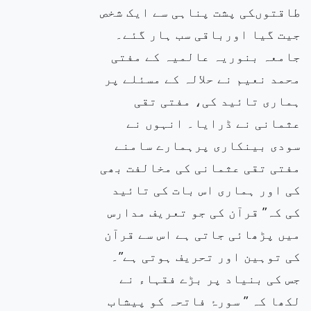
طاقتوںکی پشت پناہی سے ایک شخص
جیت گیا اورباقی سب ہار گئے۔
جامعہ بنوریہ عالمیہ کے مفتی
محمد نعیم نے حلالہ کے مسئلے پر
ہماری تائید کی، مفتی تقی
عثمانی نے ڈرایا۔ انہوں نے
سودی بینکاری پرہمارے سامنے
مفتی تقی عثمانی کی مخالفت بھی
کی اور ہماری اس بات کی تائید
کی کہ” قرآن کی جو تعریف مدارس
میں پڑھائی جاتی ہے اس سے قرآن
کی توہین اور تحریف ہوتی ہے”۔
جس کی بنیاد پر بڑے فقہاء نے
لکھا کہ ” سورۂ فاتحہ کو پیشاب