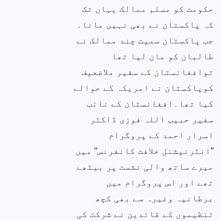
حکومت کو مسلم ممالک یہاں تک
کہ پاکستان نے بھی نہیں مانا۔
جب پاکستان سمیت چند ممالک نے
طالبان کو مان لیا تھا
توافغانستان کے سفیر ملاضعیف
کوپاکستان نے امریکہ کے حوالے
کیا تھا۔افغانستان کے نائب
سفیر حبیب اللہ فوزی ڈاکٹر
اسرار احمد کے پروگرام
”انٹرنیشنل خلافت کانفرنس” میں
میرے ساتھ والی نشست پر بیٹھے
تھے اور اس پروگرام میں
برطانیہ وغیرہ سے بھی کچھ
تنظیموں کے قائدین نے شرکت کی