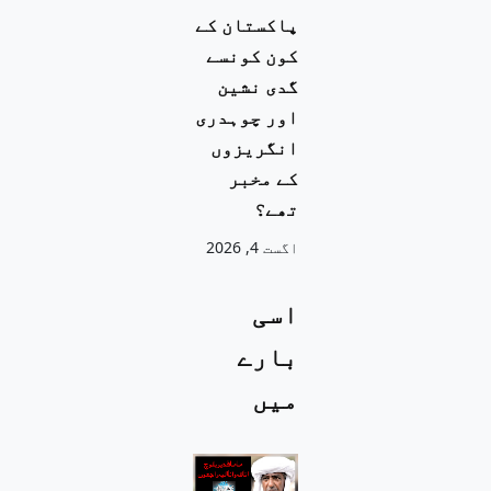
پاکستان کے
کون کونسے
گدی نشین
اور چوہدری
انگریزوں
کے مخبر
تھے؟
اگست 4, 2026
اسی
بارے
میں