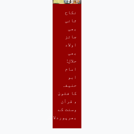
نکاح
ثانی
بھی
جائز
اولاد
بھی
حلال:
امام
ابو
حنیفہ
کا فتویٰ
، قرآن
وسنت کے
بھرپوردلائل