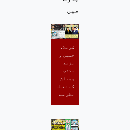
میں
کربلا،
حسین و
یزید
مکتب
وجدان
کے نقطہ
نظر سے