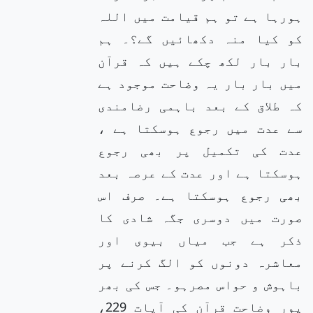
ہورہا ہے تو ہم قیامت میں اللہ
کو کیا منہ دکھائیں گے؟۔ ہم
بار بار لکھ چکے ہیں کہ قرآن
میں بار بار یہ وضاحت موجود ہے
کہ طلاق کے بعد باہمی رضامندی
سے عدت میں رجوع ہوسکتا ہے ،
عدت کی تکمیل پر بھی رجوع
ہوسکتا ہے اور عدت کے عرصہ بعد
بھی رجوع ہوسکتا ہے۔ صرف اس
صورت میں دوسری جگہ شادی کا
ذکر ہے جب میاں بیوی اور
معاشرہ دونوں کو الگ کرنے پر
باہوش و حواس مصرہو۔ جس کی بھر
پور وضاحت قرآن کی آیات 229،