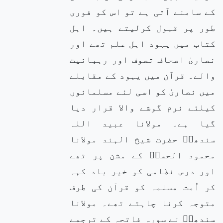
کے سامنے آتی ہے تو اس کو فوری
طور پر قبول کرلیتے ہیں۔ اہل
کتاب میں یہود اہل علم تھے اور
نصاریٰ اصحاف تصوف اور رہبانیت
والے۔ قرآن میں یہود کے مقابلے
میں نصاریٰ کو اسی لئے مسلمانوں
کیلئے نرم گوشے والا قرار دیا
گیا ہے۔ مولانا عبید اللہ
سندھیؒ حضرت شیخ الہند مولانا
محمود الحسنؒ کے مشن پر تھے
اور درس نظامی کو خیر باد کہہ
کر اُمت مسلمہ کو قرآن کی طرف
متوجہ کرنا چاہتے تھے۔ مولانا
سندھیؒ نے سورہ فاتحہ کے ترجمے