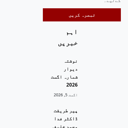
کےلیے۔
اہم
خبریں
نوشتہ
دیوار
شمارہ اگست
2026
اگست 5, 2026
پیر طریقت
ڈاکٹر فدا
محمد خلیفہ