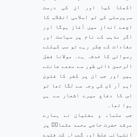
اکھٹا کیا اور ان کی درست
سرپرستی کی تو اسلامی انقلاب کا
اچھے انداز میں آغاز ہوگا اور
اگر مذہب کے نام پر سیاست اور
مفادات کے چکر رہے تو سب کیلئے
رسوائی کا خدشہ ہے۔ مولانا فضل
الرحمن ذاتی طور سے مجھے جانتے
ہیں اور جب ان پر کفر کا فتویٰ
ایم آر ڈی کی وجہ سے لگا تھا تو
اس کا دفاع میرے اشعار سے ہی
ہوا تھا۔
جب علماء و مفتیان نے ہمارے
مرشد حضرت حاجی محمد عثمانؒ پر
انتہائی غلط اور گمراہ کن فتوے