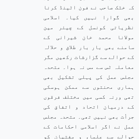
کہ خٹک صاحب نے فون اٹینڈ کرنا
بھی گوارا نہیں کیا۔ اسلامی
نظریاتی کونسل کے چیئر مین
مولانا محمد خان شیرانی کے
سامنے بھی بار بار طلاق و حلالہ
کے حوالے سے گزارشات رکھیں مگر
معاملہ ٹس سے مس نہ ہوا۔ متحدہ
مجلس عمل کی پہلی تشکیل بھی
ہماری محنتوں سے ممکن ہوسکی
تھی ورنہ کسی میں مختلف فرقوں
کے درمیان اتحاد و اتفاق کی
جرأت بھی نہیں تھی۔ متحدہ مجلس
عمل نے اگر اسلامی احکامات کے
حوالے سے علماء و مفتیان کو