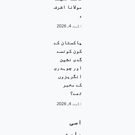
مولانا اشرف
،
اگست 4, 2026
پاکستان کے
کون کونسے
گدی نشین
اور چوہدری
انگریزوں
کے مخبر
تھے؟
اگست 4, 2026
اسی
بارے