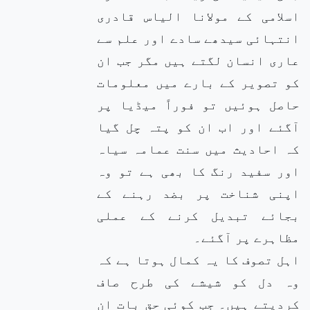
اسلامی کے مولانا الیاس قادری
انتہائی سیدھے سادے اور علم سے
عاری انسان لگتے ہیں مگر جب ان
کو تصویر کے بارے میں معلومات
حاصل ہوئیں تو فوراً میڈیا پر
آگئے اور اب ان کو پتہ چل گیا
کہ احادیث میں سنت عمامہ سیاہ
اور سفید رنگ کا بھی ہے تو وہ
اپنی شناخت پر بضد رہنے کے
بجائے تبدیل کرنے کے عملی
مظاہرے پر آگئے۔
اہل تصوف کا یہ کمال ہوتا ہے کہ
وہ دل کو شیشے کی طرح صاف
کردیتے ہیں۔ جب کوئی حق بات ان