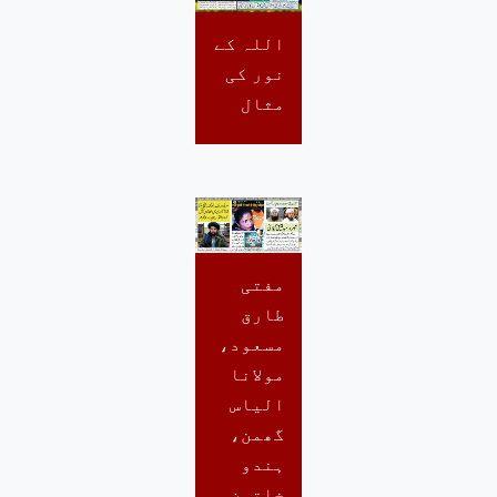
اللہ کے
نور کی
مثال
مفتی
طارق
مسعود،
مولانا
الیاس
گھمن،
ہندو
خاتون