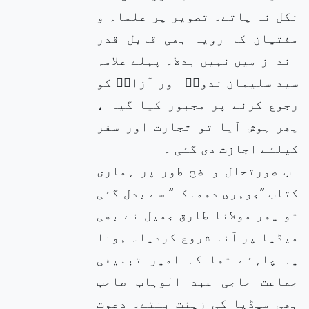
نکل نہ پاتے۔ تصویر پر علماء و
مفتیان کا رویہ بھی قابل قدر
انداز میں نہیں بدلا۔ پہلے علامہ
سید سلیمان ندویؒ اور آزادؒ کو
رجوع کرنے پر مجبور کیا گیا ،
پھر ہوش آیا تو تجارت اور سفر
کیلئے اجازت دی گئی ۔
اب صورتحال واضح طور پر ہماری
کتاب ’’جوہری دھماکہ‘‘ سے بدل گئی
تو پھر مولانا طارق جمیل نے بھی
میڈیا پر آنا شروع کردیا۔ ہونا
یہ چاہئے تھا کہ امیر تبلیغی
جماعت حاجی عبد الوہاب صاحب
بھی میڈیا کی زینت بنتے۔ دعوت