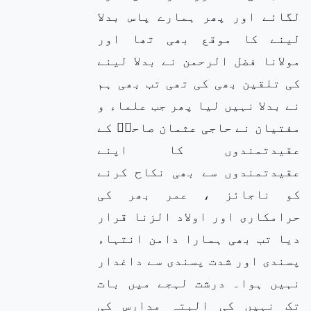
لگائے اور پھر ہمارے پاس بدلا
لینے کا موقع بھی تھا اور
مولانا فضل الرحمن نے بدلا لینے
کی تلقین بھی کی تھی تب بھی ہم
نے بدلا نہیں لیا پھر جب علماء و
مفتیان نے حاجی عثمان صاحبؒ کے
عقیدتمندوں کا اپنے
عقیدتمندوں سے بھی نکاح کرنے
کو ناجائز ، عمر بھر کی
حرامکاری اور اولاد الزنا قرار
دیا تب بھی ہمارا دامن انتہاء
پسندی اور شدت پسندی سے داغدار
نہیں ہوا۔ درشت لہجے میں بات
تک نہیں کی البتہ مدارس کی