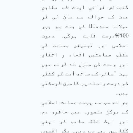
گنجائش قرآنی آیات کے مطابق
عدت کے حوالے سے مان لی تو
مولانا سندھیؒ کی بات ہو بہو
100%درست ثابت ہوگی۔ دعوت
اسلامی اور تبلیغی جماعت کی
منظم جماعتیں اتحاد و اتفاق
اور وحدت کی منزل طے کرنے میں
بہت آسانی کے ساتھ اُمت کی کشتی
کو درست راستے پر گامزن کرسکتی
ہیں۔
ہم نے سب سے پہلے جماعت اسلامی
کے مرکز منصورہ میں حاضری دی
اور ایک خٹک صاحب کو اپنی
کتابیں بھی دے دیں۔ مگر افسوس