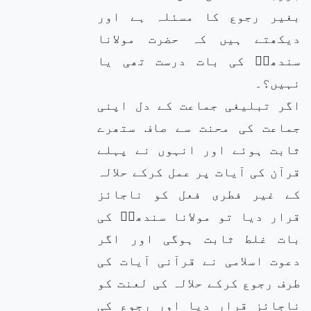
بغیر رجوع کا مسئلہ ہے اور
دیکھتے ہیں کہ حضرت مولانا
سندھیؒ کی بات درست تھی یا
نہیں؟۔
اگر تبلیغی جماعت کے دل اپنی
جماعت کی محنت سے صاف ستھرے
ثابت ہوئے اور انہوں نے پہلے
قرآن کی آیات پر عمل کرکے حلالہ
کے غیر فطری فعل کو ناجائز
قرار دیا تو مولانا سندھیؒ کی
بات غلط ثابت ہوگی اور اگر
دعوت اسلامی نے قرآنی آیات کی
طرف رجوع کرکے حلالہ کی لعنت کو
ناجائز قرار دیا اور رجوع کی