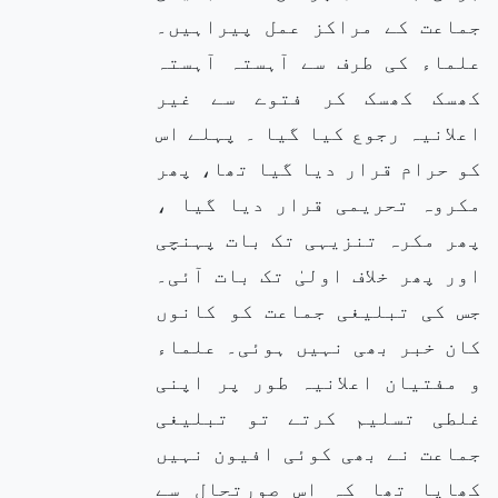
جماعت کے مراکز عمل پیراہیں۔
علماء کی طرف سے آہستہ آہستہ
کھسک کھسک کر فتوے سے غیر
اعلانیہ رجوع کیا گیا ۔ پہلے اس
کو حرام قرار دیا گیا تھا، پھر
مکروہ تحریمی قرار دیا گیا ،
پھر مکرہ تنزیہی تک بات پہنچی
اور پھر خلاف اولیٰ تک بات آئی۔
جس کی تبلیغی جماعت کو کانوں
کان خبر بھی نہیں ہوئی۔ علماء
و مفتیان اعلانیہ طور پر اپنی
غلطی تسلیم کرتے تو تبلیغی
جماعت نے بھی کوئی افیون نہیں
کھایا تھا کہ اس صورتحال سے