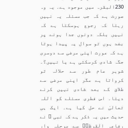
230البقرہ میں موجود ہے۔ یہ وہ
صورت ہے کہ جب مسئلہ یہ نہیں
رہتا کہ رجوع ہوسکتا ہے کہ
نہیں بلکہ دونوں جدا ہونے پر
بضد ہوں تو سوال یہ پیدا ہوتا
ہے کہ عورت اپنی مرضی سے دوسری
جگہ شادی کرسکتی ہے یا نہیں؟۔
شوہر عام طور سے حلالہ تو
کرواتا ہے مگر اپنی مرضی سے
طلاق کے بعد شادی نہیں کرنے
دیتا۔ اس فطری مسئلے کو اللہ
تعالیٰ نے حل کیا ہے۔ ایک ہی
حدیث میں یہ ذکر ہے کہ نبی ﷺ نے
رفاعہ القرظیؓ سے مرحلہ وار