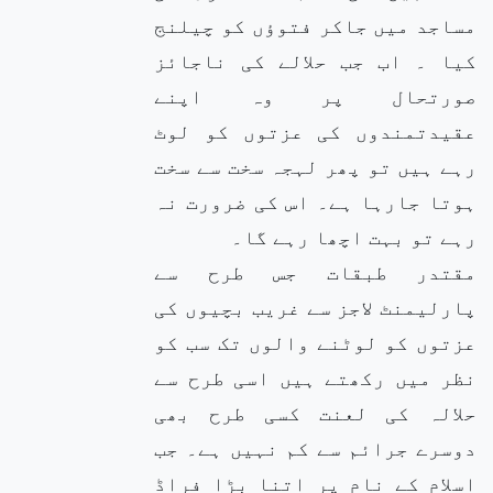
مساجد میں جاکر فتوؤں کو چیلنج
کیا ۔ اب جب حلالے کی ناجائز
صورتحال پر وہ اپنے
عقیدتمندوں کی عزتوں کو لوٹ
رہے ہیں تو پھر لہجہ سخت سے سخت
ہوتا جارہا ہے۔ اس کی ضرورت نہ
رہے تو بہت اچھا رہے گا۔
مقتدر طبقات جس طرح سے
پارلیمنٹ لاجز سے غریب بچیوں کی
عزتوں کو لوٹنے والوں تک سب کو
نظر میں رکھتے ہیں اسی طرح سے
حلالہ کی لعنت کسی طرح بھی
دوسرے جرائم سے کم نہیں ہے۔ جب
اسلام کے نام پر اتنا بڑا فراڈ