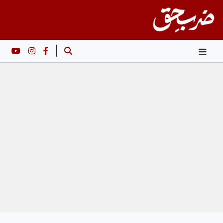
Ski
t
conten