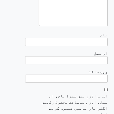
نام
ای میل
ویب‌ سائٹ
اس براؤزر میں میرا نام، ای
میل، اور ویب سائٹ محفوظ رکھیں
اگلی بار جب میں تبصرہ کرنے