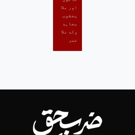
اور ملا
یعقوب
مجاہد
ولد ملا
عمر