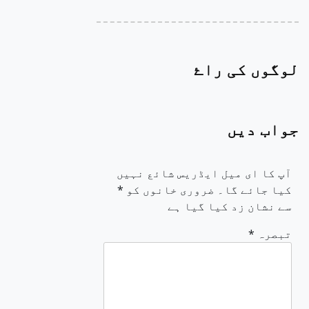
لوگوں کی راۓ
جواب دیں
آپ کا ای میل ایڈریس شائع نہیں
کیا جائے گا۔
ضروری خانوں کو
*
سے نشان زد کیا گیا ہے
تبصرہ
*