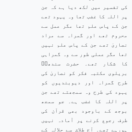
کی تفسیر میں لکھ دیا ہے کہ جن
پر اللہ کا غضب تھا وہ یہود تھے
جن کے پاس علم تھا مگر عمل سے
محروم تھے اور گمراہ سے مراد
نصاریٰ تھے جن کے پاس علم نہیں
تھا مگر عملی طور سے وہ گمراہی
کا شکار تھے۔ حضرت سندھیؒ
بریلوی مکتبہ فکر کو نصاریٰ کی
طرح گمراہ اور دیوبندیوں کو
یہود کی طرح وہ سمجھتے تھے جن
پر اللہ کا غضب ہے۔ جو سمجھ
بوجھ کے باوجود بھی قرآن کی
طرف رجوع کرنے پر آمادہ نہیں
ہورہے تھے۔ آج طلاق سے حلالہ کے