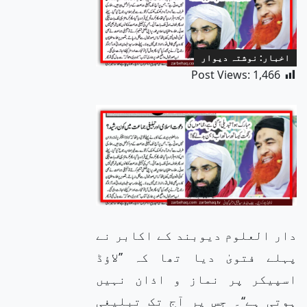
اخبار: نوشتہ دیوار
Post Views:
1,466
دار العلوم دیوبند کے اکابر نے
پہلے فتویٰ دیا تھا کہ ’’لاؤڈ
اسپیکر پر نماز و اذان نہیں
ہوتی ہے‘‘۔ جس پر آج تک تبلیغی